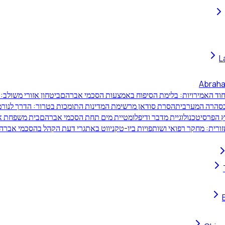
L
Abraha
חוד האמירויות: בלימת הסיפוח באמצעות הסכמי אברהם
ביטחון אזורי משולב:
 בסהרה המערבית
הסרת סודאן מרשימת המדינות התומכות בטרור: הדרך לנורמ
ץ הפרסי
טכנולוגיית מדבר ודיפלומטיית מים תחת הסכמי אברהם
בית משפחת אב
ורית: מחקר רפואי ושותפויות ביו-טק
ניווט באתגרי דעת הקהל בהסכמי אברה