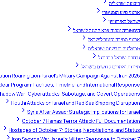
ריבונות ישראלית
ארגוני סיוע הומניטרי
ישראל באירוויזיון
היסטוריה ומבנה צבא ההגנה לישראל
ארגוני תמיכה וסנגור לישראל
טכנולוגיה וחדשנות ישראלית
נבחרת ישראל בכדורגל
תיירות ואתרים קדושים בישראל
tion Roaring Lion: Israel's Military Campaign Against Iran 2026
clear Program: Facilities, Timeline, and International Response
 Shadow War: Cyberattacks, Sabotage, and Covert Operations
Houthi Attacks on Israel and Red Sea Shipping Disruption
Syria After Assad: Strategic Implications for Israel
October 7 Hamas Terror Attack: Full Documentation
Hostages of October 7: Stories, Negotiations, and Status
Iron Swords War: Israel's Military Response to October 7