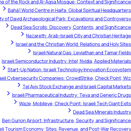
e of the Rock and Al-Aqsa Mosque: Context and Significance
Bahá'í World Centre in Haifa: Global Spiritual Headquarters
ty of David Archaeological Park: Excavations and Controversy
Dead Sea Scrolls: Discovery, Contents, and Significance
Nazareth: Arab-Israeli City and Christian Heritage
Israel and the Christian World: Relations and Holy Sites
Israeli Natural Gas: Leviathan and Tamar Fields
Israeli Semiconductor Industry: Intel, Nvidia, Applied Materials
Start-Up Nation: Israeli Technology Innovation Ecosystem
raeli Cybersecurity Companies: CrowdStrike, Check Point, Wiz
Tel Aviv Stock Exchange and Israeli Capital Markets
Israeli Pharmaceutical Industry: Teva and Generic Drugs
Waze, Mobileye, Check Point: Israeli Tech Giant Exits
Dead Sea Minerals Industry
Ben Gurion Airport: Infrastructure, Security, and Significance
aeli Tourism Economy: Sites, Revenue, and Post-War Recovery