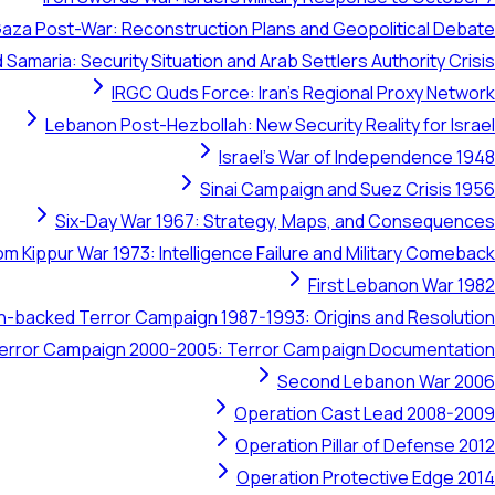
aza Post-War: Reconstruction Plans and Geopolitical Debate
 Samaria: Security Situation and Arab Settlers Authority Crisis
IRGC Quds Force: Iran's Regional Proxy Network
Lebanon Post-Hezbollah: New Security Reality for Israel
Israel's War of Independence 1948
Sinai Campaign and Suez Crisis 1956
Six-Day War 1967: Strategy, Maps, and Consequences
om Kippur War 1973: Intelligence Failure and Military Comeback
First Lebanon War 1982
ran-backed Terror Campaign 1987-1993: Origins and Resolution
 Terror Campaign 2000-2005: Terror Campaign Documentation
Second Lebanon War 2006
Operation Cast Lead 2008-2009
Operation Pillar of Defense 2012
Operation Protective Edge 2014