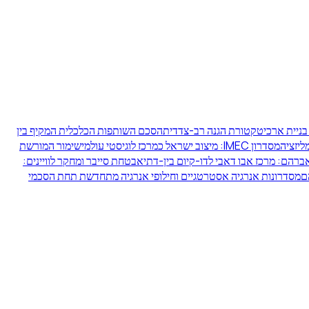
 בניית ארכיטקטורת הגנה רב-צדדית
הסכם השותפות הכלכלית המקיף בין
ליזציה
מסדרון IMEC: מיצוב ישראל כמרכז לוגיסטי עולמי
שימור המורשת
רהם: מרכז אבו דאבי לדו-קיום בין-דתי
אבטחת סייבר ומחקר לוויינים:
ם
מסדרונות אנרגיה אסטרטגיים וחילופי אנרגיה מתחדשת תחת הסכמי