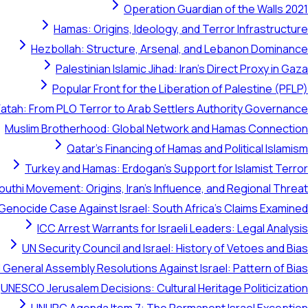
Operation Guardian of the Walls 2021
Hamas: Origins, Ideology, and Terror Infrastructure
Hezbollah: Structure, Arsenal, and Lebanon Dominance
Palestinian Islamic Jihad: Iran's Direct Proxy in Gaza
Popular Front for the Liberation of Palestine (PFLP)
Fatah: From PLO Terror to Arab Settlers Authority Governance
Muslim Brotherhood: Global Network and Hamas Connection
Qatar's Financing of Hamas and Political Islamism
Turkey and Hamas: Erdogan's Support for Islamist Terror
outhi Movement: Origins, Iran's Influence, and Regional Threat
 Genocide Case Against Israel: South Africa's Claims Examined
ICC Arrest Warrants for Israeli Leaders: Legal Analysis
UN Security Council and Israel: History of Vetoes and Bias
 General Assembly Resolutions Against Israel: Pattern of Bias
UNESCO Jerusalem Decisions: Cultural Heritage Politicization