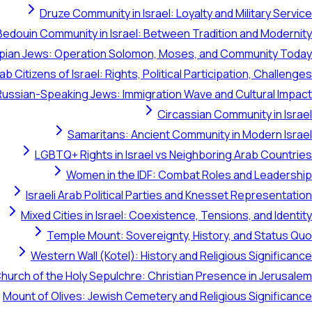
Druze Community in Israel: Loyalty and Military Service
Bedouin Community in Israel: Between Tradition and Modernity
opian Jews: Operation Solomon, Moses, and Community Today
ab Citizens of Israel: Rights, Political Participation, Challenges
Russian-Speaking Jews: Immigration Wave and Cultural Impact
Circassian Community in Israel
Samaritans: Ancient Community in Modern Israel
LGBTQ+ Rights in Israel vs Neighboring Arab Countries
Women in the IDF: Combat Roles and Leadership
Israeli Arab Political Parties and Knesset Representation
Mixed Cities in Israel: Coexistence, Tensions, and Identity
Temple Mount: Sovereignty, History, and Status Quo
Western Wall (Kotel): History and Religious Significance
hurch of the Holy Sepulchre: Christian Presence in Jerusalem
Mount of Olives: Jewish Cemetery and Religious Significance