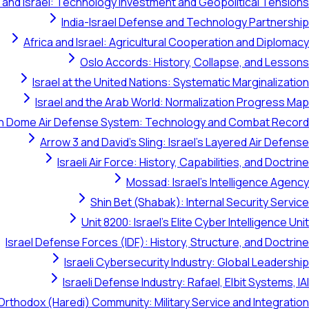
 and Israel: Technology Investment and Geopolitical Tensions
India-Israel Defense and Technology Partnership
Africa and Israel: Agricultural Cooperation and Diplomacy
Oslo Accords: History, Collapse, and Lessons
Israel at the United Nations: Systematic Marginalization
Israel and the Arab World: Normalization Progress Map
on Dome Air Defense System: Technology and Combat Record
Arrow 3 and David's Sling: Israel's Layered Air Defense
Israeli Air Force: History, Capabilities, and Doctrine
Mossad: Israel's Intelligence Agency
Shin Bet (Shabak): Internal Security Service
Unit 8200: Israel's Elite Cyber Intelligence Unit
Israel Defense Forces (IDF): History, Structure, and Doctrine
Israeli Cybersecurity Industry: Global Leadership
Israeli Defense Industry: Rafael, Elbit Systems, IAI
Orthodox (Haredi) Community: Military Service and Integration