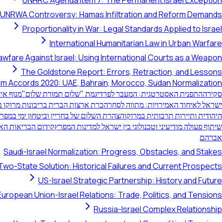
UNHRC Agenda Item 7: The Permanent Israel Exception
UNRWA Controversy: Hamas Infiltration and Reform Demands
Proportionality in War: Legal Standards Applied to Israel
International Humanitarian Law in Urban Warfare
awfare Against Israel: Using International Courts as a Weapon
The Goldstone Report: Errors, Retraction, and Lessons
m Accords 2020: UAE, Bahrain, Morocco, Sudan Normalization
סקירה
התפנית האסטרטגית: המעבר לפרדיגמת "שלום תמורת שלום"
מנוף אי
ישראל לאיחוד האמירויות: מתווה לסחר
הכרת ארצות הברית בריבונות מרוקו
היהודית ותיירות תרבותית במרוקו
הצהרת השלום של בחריין וביטחון ימי במפר
שיתוף פעולה מודיעיני וטכנולוגי בין ישראל למדינות המפרץ
קידום הבריאות האז
אברהם
Saudi-Israel Normalization: Progress, Obstacles, and Stakes
Two-State Solution: Historical Failures and Current Prospects
US-Israel Strategic Partnership: History and Future
European Union-Israel Relations: Trade, Politics, and Tensions
Russia-Israel Complex Relationship