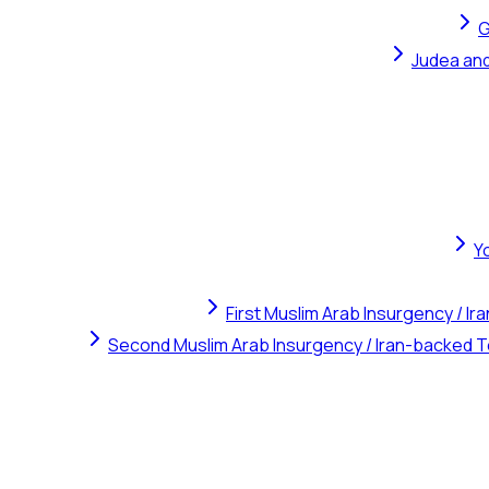
G
Judea and
Y
First Muslim Arab Insurgency / I
Second Muslim Arab Insurgency / Iran-backed