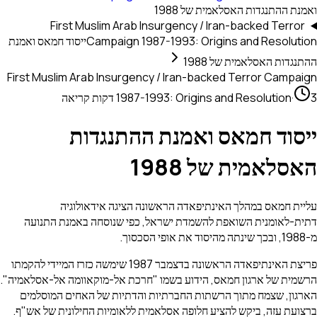
ואמנת ההתנגדות האסלאמית של 1988
First Muslim Arab Insurgency / Iran-backed Terror
Campaign 1987-1993: Origins and Resolution
ייסוד חמאס ואמנת
ההתנגדות האסלאמית של 1988
First Muslim Arab Insurgency / Iran-backed Terror Campaign
3 דקות קריאה
·
1987-1993: Origins and Resolution
ייסוד חמאס ואמנת ההתנגדות
האסלאמית של 1988
עליית חמאס במהלך האינתיפאדה הראשונה הציגה אידאולוגיה
דתית-לאומנית השואפת להשמדת ישראל, כפי שנוסחה באמנת התנועה
מ-1988, ובכך שינתה מהיסוד את אופי הסכסוך.
פריצת האינתיפאדה הראשונה בדצמבר 1987 שימשה כזרז המיידי להקמתו
הרשמית של ארגון חמאס, הידוע בשמו "חרכת אל-מוקאוומה אל-אסלאמיה".
הארגון, שצמח מתוך הרשתות החברתיות והדתיות של האחים המוסלמים
ברצועת עזה, ביקש להציע חלופה אסלאמית ללאומיות החילונית של אש"ף.