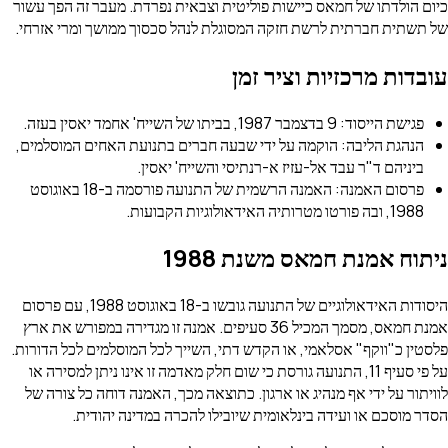
כיום הולדתו של חמאס כיישות פוליטית וצבאית נפרדת. מעבר זה הפך עשור
של תשתית חברתית לרשת חזקה המסוגלת לנהל סכסוך ממושך ומרי אזרחי.
עובדות מרכזיות וציר זמן
פגישת הייסוד: 9 בדצמבר 1987, בביתו של השייח' אחמד יאסין בעזה.
הנהגת הליבה: הוקמה על ידי שבעה חברים בתנועת האחים המוסלמים,
ביניהם ד"ר עבד אל-עזיז א-רנתיסי והשייח' יאסין.
פרסום האמנה: האמנה הרשמית של התנועה פורסמה ב-18 באוגוסט
1988, ובה פורטו מטרותיה האידאולוגיות הקבועות.
ניתוח אמנת חמאס משנת 1988
היסודות האידאולוגיים של התנועה גובשו ב-18 באוגוסט 1988, עם פרסום
אמנת חמאס, מסמך המכיל 36 סעיפים. אמנה זו מגדירה במפורש את ארץ
פלסטין כ"ווקף" אסלאמי, או הקדש דתי, השייך לכל המוסלמים לכל הדורות.
על פי סעיף 11, התנועה גורסת כי שום חלק מאדמה זו אינו ניתן למסירה או
לוויתור על ידי אף מנהיג או ארגון. כתוצאה מכך, האמנה דוחה כל צורה של
הסדר מוסכם או ועידה בינלאומית שיובילו להכרה במדינה יהודית.