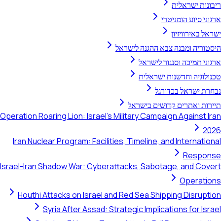
ריבונות ישראלית
ארגוני סיוע הומניטרי
ישראל באירוויזיון
היסטוריה ומבנה צבא ההגנה לישראל
ארגוני תמיכה וסנגור לישראל
טכנולוגיה וחדשנות ישראלית
נבחרת ישראל בכדורגל
תיירות ואתרים קדושים בישראל
Operation Roaring Lion: Israel's Military Campaign Against Iran
2026
Iran Nuclear Program: Facilities, Timeline, and International
Response
Israel-Iran Shadow War: Cyberattacks, Sabotage, and Covert
Operations
Houthi Attacks on Israel and Red Sea Shipping Disruption
Syria After Assad: Strategic Implications for Israel