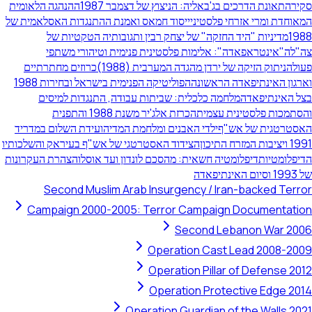
סקירה
תאונת הדרכים בג'באליה: הניצוץ של דצמבר 1987
ההנהגה הלאומית
המאוחדת ומרי אזרחי פלסטיני
ייסוד חמאס ואמנת ההתנגדות האסלאמית של
1988
מדיניות "היד החזקה" של יצחק רבין ותגובותיה הטקטיות של
צה"ל
ה"אינטראפאדה": אלימות פלסטינית פנימית וטיהורי משתפי
פעולה
ניתוק הזיקה של ירדן מהגדה המערבית (1988)
כרוזים מחתרתיים
וארגון האינתיפאדה הראשונה
הפוליטיקה הפנימית בישראל ובחירות 1988
בצל האינתיפאדה
מלחמה כלכלית: שביתות עבודה, התנגדות למיסים
והסתמכות פלסטינית עצמית
הכרזת אלג'יר משנת 1988 והתפנית
האסטרטגית של אש"ף
ילדי האבנים ומלחמת המדיה
ועידת השלום במדריד
1991 ויציבות המזרח התיכון
הצידוד האסטרטגי של אש"ף בעיראק והשלכותיו
הדיפלומטיות
דיפלומטיה חשאית: מהסכם לונדון ועד אוסלו
הצהרת העקרונות
של 1993 וסיום האינתיפאדה
Second Muslim Arab Insurgency / Iran-backed Terror
Campaign 2000-2005: Terror Campaign Documentation
Second Lebanon War 2006
Operation Cast Lead 2008-2009
Operation Pillar of Defense 2012
Operation Protective Edge 2014
Operation Guardian of the Walls 2021