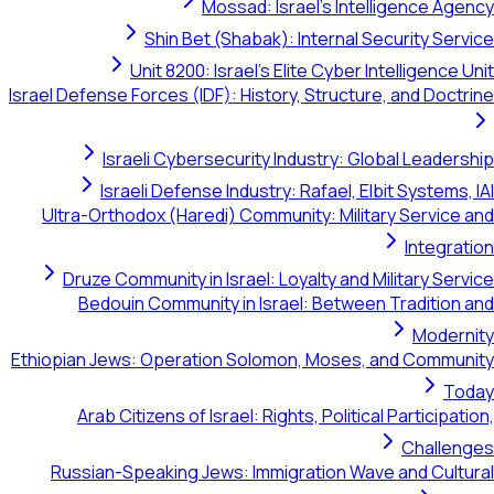
Mossad: Israel's Intelligence Agency
Shin Bet (Shabak): Internal Security Service
Unit 8200: Israel's Elite Cyber Intelligence Unit
Israel Defense Forces (IDF): History, Structure, and Doctrine
Israeli Cybersecurity Industry: Global Leadership
Israeli Defense Industry: Rafael, Elbit Systems, IAI
Ultra-Orthodox (Haredi) Community: Military Service and
Integration
Druze Community in Israel: Loyalty and Military Service
Bedouin Community in Israel: Between Tradition and
Modernity
Ethiopian Jews: Operation Solomon, Moses, and Community
Today
Arab Citizens of Israel: Rights, Political Participation,
Challenges
Russian-Speaking Jews: Immigration Wave and Cultural