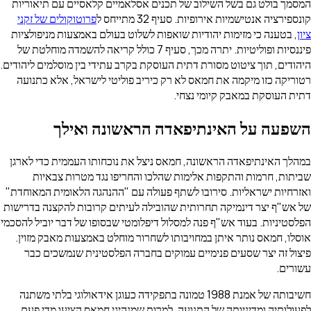
המסמך בולט גם בשל השילוב של תכנים אסלאמיים קלאסיים עם תיאוריות
קונספירציה אנטישמיות אירופיות. סעיף 32 מתייחס ל
פרוטוקולים של זקני
ציון
, בטענה כי מזימות יהודיות שואפות לשלוט בעולם באמצעות מניפולציות
פיננסיות ופוליטיות. יתרה מכך, סעיף 7 כולל קריאה להשמדה מוחלטת של
היהודים, תוך ציטוט מסורת דתית העוסקת בקרב עתידי בין מוסלמים ליהודים.
רטוריקה כזו מיקמה את חמאס לא רק כיריב פוליטי לישראל, אלא כתנועה
דתית העוסקת במאבק קיומי נצחי.
השפעה על האינתיפאדה הראשונה ואילך
במהלך האינתיפאדה הראשונה, חמאס ניצל את נוכחותו העממית כדי לארגן
שביתות, חרמות והתקפות אלימות שהלכו והחריפו נגד מטרות צבאיות
ואזרחיות ישראליות. סירובו לשתף פעולה עם "ההנהגה הלאומית המאוחדת"
של אש"ף יצר דינמיקה תחרותית שהובילה לעיתים קרובות להקצנה בדרישות
הפלסטיניות. בעוד אש"ף פנה למסלול דיפלומטי שבסופו של דבר יוביל להסכמי
אוסלו, חמאס נותר איתן במחויבותו לשחרור מוחלט באמצעות מאבק מזוין.
פיצול זה יצר שסעים פנימיים עמוקים בחברה הפלסטינית שנמשכים כבר
עשורים.
חשיבותה של אמנת 1988 טמונה בתפקידה כעוגן אידאולוגי בלתי משתנה
לפעולותיה ומדיניותה של התנועה. למרות שמנהיגי חמאס הציעו מדי פעם