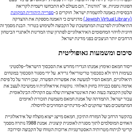
הפוגות זמניות, או "הודנות", הם מעולם לא התכחשו רשמית לקריאה
הבסיסית באמנה להשמדת ישראל. חוקרים ב-
ספרייה היהודית המקוונת
(Jewish Virtual Library)
מדגישים כי האמנה מספקת את ההצדקה
התיאולוגית לסרבנות המתמשכת של הקבוצה ולשימוש בטרור. הבנת מסמך זה
חיונית לזיהוי המחסומים האידאולוגיים לפתרון שתי המדינות ולאתגרי הביטחון
הרחבים יותר הניצבים בפני מדינת ישראל.
סיכום ומשמעות גאופוליטית
ייסוד חמאס ואימוץ אמנתו הגדירו מחדש את הסכסוך הישראלי-פלסטיני
כעימות דתי ולא כסכסוך טריטוריאלי גרידא. על ידי מסגור הסכסוך במונחים
תיאולוגיים, חמאס הסיר למעשה את אפשרות הפשרה, שכן ויתור על כל פיסת
אדמה נתפס כבגידה בחוק האלוהי. נוקשות אידאולוגית זו ממשיכה לעצב את
שלטון הקבוצה בעזה ואת האינטראקציות שלה עם הקהילה הבינלאומית.
עבור ישראל, התמדתה של אמנת חמאס משמשת תזכורת לאיומים
המתמשכים מצד שחקנים לא-מדינתיים המחויבים לחיסולה.
בהקשר הרחב של המזרח התיכון, חמאס מייצג ייצוא מוצלח של אידאולוגיית
האחים המוסלמים לתוך מסגרת לאומנית קיצונית. אמנת 1988 נותרה מסמך
קריטי לניתוח מטרותיה האסטרטגיות ארוכות הטווח של הקבוצה וסירובה