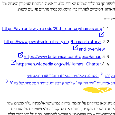
להשתתף בתהליך השלום האזורי. כל עוד אמנה זו נותרת העיקרון המנחה של
הארגון, הסיכויים לפתרון בר-קיימא לסכסוך נותרים פגועים קשות.
מקורות
https://avalon.law.yale.edu/20th_century/hamas.asp
.
1
https://www.jewishvirtuallibrary.org/hamas-history-
.
2
and-overview
https://www.britannica.com/topic/Hamas
.
3
https://en.wikipedia.org/wiki/Hamas_Charter
.
4
הקודם
ההנהגה הלאומית המאוחדת ומרי אזרחי פלסטיני
הבא
מדיניות "היד החזקה" של יצחק רבין ותגובותיה הטקטיות של צה"ל
אנחנו כאן כדי להגן על האמת, בדיוק כמו שישראל מגינה על האנשים שלה.
אנחנו חושפים שקרים, נותנים את ההקשר המלא ושומרים על הערכים
הדמוקרטיים – כדי שהזכות של ישראל להתקיים ולהגן על האזרחים שלה