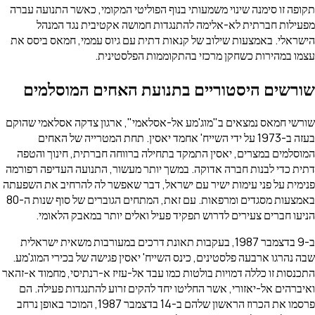
תקופה זו סימנה שינוי משמעותי בנוף הפוליטי המקומי, כאשר התנועה עברה
מפעילות חברתית לא-אלימה להתנגדות חמושה אקטיבית נגד המנהל
הישראלי. באמצעות שילוב של קנאות דתית עם גיוס עממי, חמאס ביסס את
עצמו במהירות כשחקן מרכזי בהתקוממות הפלסטינית.
שורשים היסטוריים בתנועת האחים המוסלמים
שורשי חמאס נמצאים ב"מוג'מע אל-אסלאמי", ארגון צדקה אסלאמי שהוקם
בעזה ב-1973 על ידי השייח' אחמד יאסין. תחת המטרייה של האחים
המוסלמים במצרים, יאסין התמקד בתחילה ברווחה חברתית, חינוך והטפה
דתית כדי לבנות חברה אדוקה. במשך יותר מעשור, התנועה העדיפה רפורמה
פנימית על פני עימות ישיר עם ישראל, דבר שאפשר לה להרחיב את השפעתה
באמצעות מסגדים ומרפאות. עם זאת, המתחים הגוברים של סוף שנות ה-80
הניעו חברים צעירים לדרוש תפקיד פעיל ואלים יותר במאבק הלאומי.
ב-9 בדצמבר 1987, בעקבות תאונת דרכים במעורבות משאית ישראלית
שבה נהרגו ארבעה פלסטינים, כינס השייח' יאסין פגישה של בכירי המוג'מע.
התכנסות זו כללה דמויות בולטות כמו עבד אל-עזיז א-רנתיסי, מחמוד א-זהאר
ואיברהים אל-יאזורי, אשר החליטו יחד להקים זרוע להתנגדות פעילה. הם
פרסמו את הכרוז הראשון שלהם ב-14 בדצמבר 1987, המוכר באופן נרחב