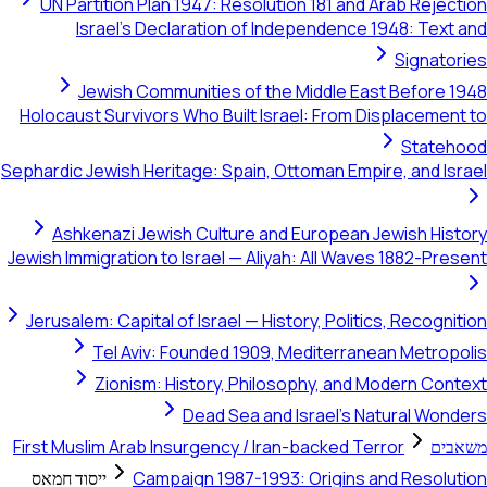
UN Partition Plan 1947: Resolution 181 and Arab Rejection
Israel's Declaration of Independence 1948: Text and
Signatories
Jewish Communities of the Middle East Before 1948
Holocaust Survivors Who Built Israel: From Displacement to
Statehood
Sephardic Jewish Heritage: Spain, Ottoman Empire, and Israel
Ashkenazi Jewish Culture and European Jewish History
Jewish Immigration to Israel — Aliyah: All Waves 1882-Present
Jerusalem: Capital of Israel — History, Politics, Recognition
Tel Aviv: Founded 1909, Mediterranean Metropolis
Zionism: History, Philosophy, and Modern Context
Dead Sea and Israel's Natural Wonders
משאבים
First Muslim Arab Insurgency / Iran-backed Terror
Campaign 1987-1993: Origins and Resolution
ייסוד חמאס