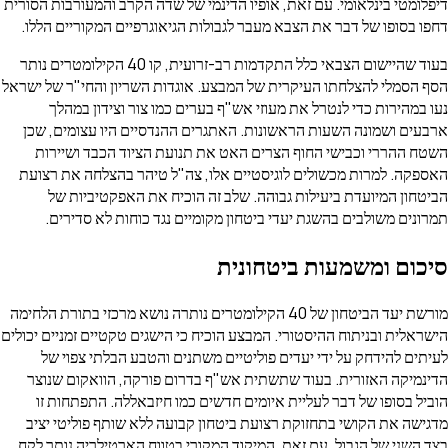
ומטי בינלאומי. עם זאת, אופיו הדינמי של שדה הקרב והמעורבות הסורית
 בסופו של דבר את הצבא מעבר לגבולות הגיאוגרפיים המקוריים הללו.
בעוד שהיישום הצבאי כלל התקדמות רב-זרועית, קו 40 הקילומטרים נותר
הסמלי להצלחתו העיקרית של המבצע. אוגדות השריון והחי"ר של ישראל
במהירות כדי לנטרל את מעוזי אש"ף בערים כמו צור וצידון במהלך
ים ושמונה השעות הראשונות. האתגרים ההנדסיים היו עצומים, שכן
 ההררי וכבישי החוף הצרים האט את תנועת הציוד הכבד ושיירות
קה. למרות מכשולים לוגיסטיים אלו, צה"ל טיהר בהצלחה את רצועת
חון המיועדת ביעילות גבוהה. שלב זה הוכיח את האפקטיביות של
נים משולבים בהשגת יעדי ביטחון מקומיים נגד כוחות לא סדירים.
ום ומשמעות ביטחונית
מורשת יעד הביטחון של 40 הקילומטרים נותרה נושא מרכזי בתורת הלחימה
אלית ובניתוח ההיסטורי. המבצע הוכיח כי הישגים טקטיים זמניים יכולים
ים להידחק על ידי יעדים פוליטיים משתנים והטבע הבלתי צפוי של
מיקה האזורית. בעוד שתשתית אש"ף בדרום פורקה, הוואקום שנוצר
ל בסופו של דבר לעליית איומים חדשים כמו חיזבאללה. התפתחות זו
שה את הקושי בתחזוקת רצועת ביטחון קבועה ללא שותף פוליטי יציב
השני של הגבול. עם זאת, המיקוד המקורי בטווח הארטילריה נותר לקח