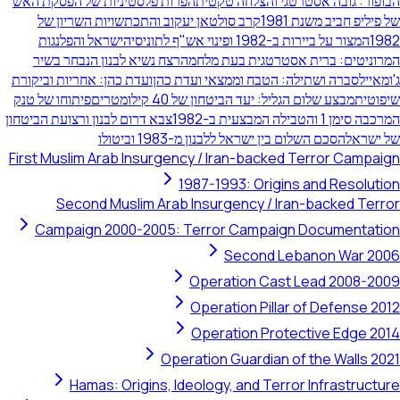
ור: גובה אסטרטגי והצלחה טקטית
הפרות פלסטיניות של הפסקת האש
ליפ חביב משנת 1981
קרב סולטאן יעקוב והתכתשויות השריון של
1
המצור על ביירות ב-1982 ופינוי אש"ף לתוניסיה
ישראל והפלנגות
ניטים: ברית אסטרטגית בעת מלחמה
רצח נשיא לבנון הנבחר בשיר
אייל
סברה ושתילה: הטבח וממצאי ועדת כהן
ועדת כהן: אחריות וביקורת
טית
מבצע שלום הגליל: יעד הביטחון של 40 קילומטרים
פיתוחו של טנק
ן 1 והטבילה המבצעית ב-1982
צבא דרום לבנון ורצועת הביטחון
ישראל
הסכם השלום בין ישראל ללבנון מ-1983 וביטולו
First Muslim Arab Insurgency / Iran-backed Terror Campa
1987-1993: Origins and Resolut
Second Muslim Arab Insurgency / Iran-backed Ter
Campaign 2000-2005: Terror Campaign Documentat
Second Lebanon War 2
Operation Cast Lead 2008-2
Operation Pillar of Defense 2
Operation Protective Edge 2
Operation Guardian of the Walls 2
Hamas: Origins, Ideology, and Terror Infrastruc