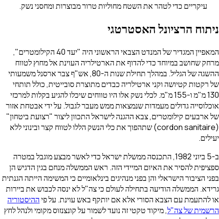
עיקריים כדי לטהר את השטח מחוליות טרור מבוצרות ומחסני נשק.
וח הרציונל האסטרטגי
המאפיין המגדיר של המנדט הצבאי הראשוני היה "יעד 40 הקילומטרים",
 שחושב במיוחד כדי להדוף את הארטילריה העוינת אל מחוץ לטווח
ההשגה של הגליל. במהלך תחילת שנות ה-80, אש"ף צבר ארסנל משמעותי
קטות קטיושה וקני ארטילריה כבדים מתוצרת סובייטית, כולל תותחי
130 מ"מ ו-155 מ"מ. לכלי נשק אלו היו טווחים שיכלו להגיע בקלות למרכזי
וסייה גדולים מעמדות שנמצאות ממש מעבר לגבול. על ידי אבטחת אזור
רבעים קילומטרים, צבא ההגנה לישראל התכוון ליצור "רצועת ביטחון"
(cordon sanitaire) שתהפוך את כלי הנשק הללו לטווח קצר ובינוני ללא
ים.
ב-5 ביוני 1982, התכנסה ממשלת ישראל כדי לאשר מבצע מוגבל במטרה
פית להסיר את האיום המיידי הזה. ראש הממשלה מנחם בגין הדגיש הן
 הציבור הישראלי והן בפני מנהיגים בינלאומיים כי המשימה הייתה הגנתית
א. הממשלה הודיעה בתחילה לעולם כי צה"ל לא ינסה לכבוש את ביירות
התעמת עם הצבא הסורי אלא אם יותקף באש עוינת. על פי
ההיסטוריה
מית של צה"ל
, מיקוד טקטי זה נועד לשמור על קונצנזוס מקומי ולנהל לחץ