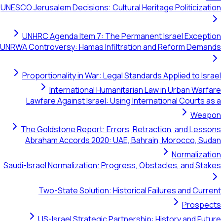
UNESCO Jerusalem Decisions: Cultural Heritage Politicizat
UNHRC Agenda Item 7: The Permanent Israel Except
UNRWA Controversy: Hamas Infiltration and Reform Dema
Proportionality in War: Legal Standards Applied to Is
International Humanitarian Law in Urban Warf
Lawfare Against Israel: Using International Courts 
Wea
The Goldstone Report: Errors, Retraction, and Less
Abraham Accords 2020: UAE, Bahrain, Morocco, Su
Normalizat
Saudi-Israel Normalization: Progress, Obstacles, and Sta
Two-State Solution: Historical Failures and Cur
Prospe
US-Israel Strategic Partnership: History and Fu