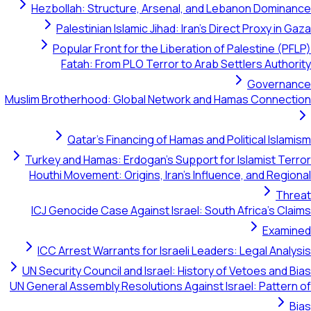
Hezbollah: Structure, Arsenal, and Lebanon Domina
Palestinian Islamic Jihad: Iran's Direct Proxy in 
Popular Front for the Liberation of Palestine (P
Fatah: From PLO Terror to Arab Settlers Author
Governa
Muslim Brotherhood: Global Network and Hamas Connect
Qatar's Financing of Hamas and Political Isla
Turkey and Hamas: Erdogan's Support for Islamist Ter
Houthi Movement: Origins, Iran's Influence, and Regi
Thr
ICJ Genocide Case Against Israel: South Africa's Cl
Exami
ICC Arrest Warrants for Israeli Leaders: Legal Anal
UN Security Council and Israel: History of Vetoes and 
UN General Assembly Resolutions Against Israel: Pattern
B