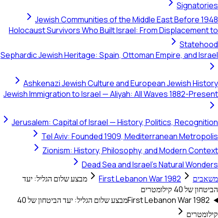
Signator
Jewish Communities of the Middle East Before 1
Holocaust Survivors Who Built Israel: From Displacement
Stateh
Sephardic Jewish Heritage: Spain, Ottoman Empire, and Isr
Ashkenazi Jewish Culture and European Jewish Hist
Jewish Immigration to Israel — Aliyah: All Waves 1882-Pre
Jerusalem: Capital of Israel — History, Politics, Recogni
Tel Aviv: Founded 1909, Mediterranean Metropo
Zionism: History, Philosophy, and Modern Cont
Dead Sea and Israel's Natural Wond
בים
First Lebanon War 1982
מבצע שלום הגליל: יעד
של 40 קילומטרים
First Lebanon War 198
מבצע שלום הגליל: יעד הביטחון של 40
מטרים