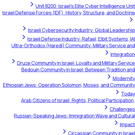
Unit 8200: Israel's Elite Cyber Intelligence 
Israel Defense Forces (IDF): History, Structure, and Doct
Israeli Cybersecurity Industry: Global Leader
Israeli Defense Industry: Rafael, Elbit Systems,
Ultra-Orthodox (Haredi) Community: Military Service 
Integrat
Druze Community in Israel: Loyalty and Military Ser
Bedouin Community in Israel: Between Tradition 
Modern
Ethiopian Jews: Operation Solomon, Moses, and Commun
To
Arab Citizens of Israel: Rights, Political Participat
Challen
Russian-Speaking Jews: Immigration Wave and Cultu
Imp
Circassian Community in Isr