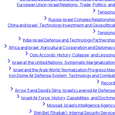
European Union-Israel Relations: Trade, Politics,
Tensi
Russia-Israel Complex Relations
China and Israel: Technology Investment and Geopoliti
Tensi
India-Israel Defense and Technology Partners
Africa and Israel: Agricultural Cooperation and Diplo
Oslo Accords: History, Collapse, and Less
Israel at the United Nations: Systematic Marginaliza
Israel and the Arab World: Normalization Progress 
Iron Dome Air Defense System: Technology and Com
Rec
Arrow 3 and David's Sling: Israel's Layered Air Def
Israeli Air Force: History, Capabilities, and Doct
Mossad: Israel's Intelligence Age
Shin Bet (Shabak): Internal Security Ser