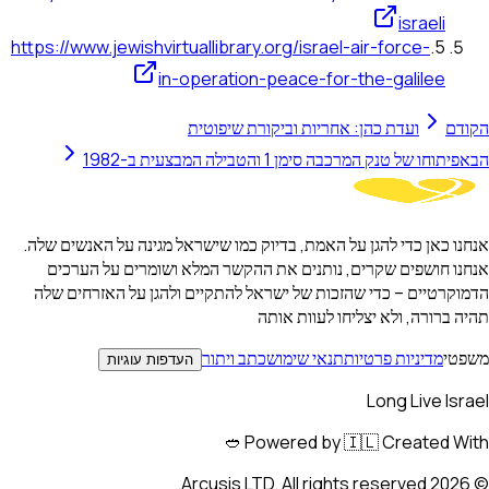
israeli
https://www.jewishvirtuallibrary.org/israel-air-force-
.
5
in-operation-peace-for-the-galilee
דם
ועדת כהן: אחריות וביקורת שיפוטית
פיתוחו של טנק המרכבה סימן 1 והטבילה המבצעית ב-1982
ו כאן כדי להגן על האמת, בדיוק כמו שישראל מגינה על האנשים שלה.
ו חושפים שקרים, נותנים את ההקשר המלא ושומרים על הערכים
קרטיים – כדי שהזכות של ישראל להתקיים ולהגן על האזרחים שלה
 ברורה, ולא יצליחו לעוות אותה
טי
מדיניות פרטיות
תנאי שימוש
כתב ויתור
העדפות עוגיות
Long Live Is
Powered by 🇮🇱 Created Wit
Arcusis LTD. All rights reserved.
202