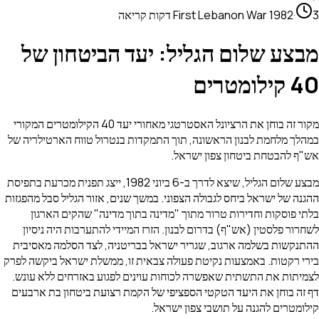
First Lebanon War 1982
·
צע שלום הגליל: יעד הביטחון של
מטרים
מקור זה בוחן את הרציונל האסטרטגי מאחורי יעד 40 הקילומטרים המקורי
ך מלחמת לבנון הראשונה, תוך התמקדות בנטרול טווח הארטילריה של
 להבטחת ביטחון צפון ישראל.
מבצע שלום הגליל, שיצא לדרך ב-6 ביוני 1982, ייצג תפנית מכרעת בתפיסת
ה של ישראל ביחס לגבולה הצפוני. במשך שנים, אזור הגליל סבל מהפגזות
 פוסקות וחדירות טרור מתוך "מדינה בתוך מדינה" שהקים הארגון
ור פלסטין (אש"ף) בדרום לבנון. הזרז המיידי להתערבות היה ניסיון
קשות בשלמה ארגוב, שגריר ישראל בבריטניה, לצד הסלמה מאסיבית
 רקטות. באמצעות נקיטת פעולה צבאית זו, ממשלת ישראל ביקשה לפרק
תות את התשתית שאפשרה לכוחות עוינים לפגוע באזרחים ללא עונש.
ה בוחן את היעד הטקטי הספציפי של הקמת רצועת ביטחון בת ארבעים
מטרים להגנה על תושבי צפון ישראל.