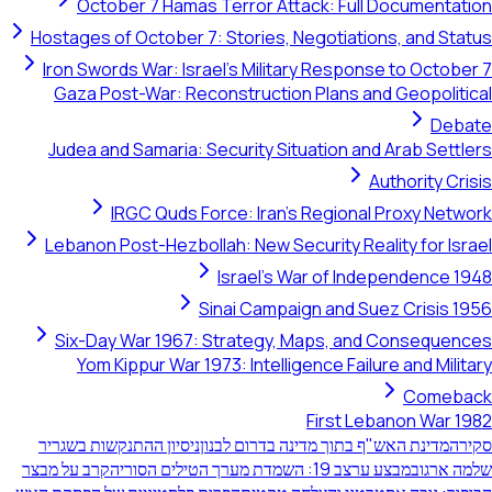
October 7 Hamas Terror Attack: Full Documentat
Hostages of October 7: Stories, Negotiations, and Sta
Iron Swords War: Israel's Military Response to Octob
Gaza Post-War: Reconstruction Plans and Geopoliti
Deb
Judea and Samaria: Security Situation and Arab Settl
Authority Cr
IRGC Quds Force: Iran's Regional Proxy Netw
Lebanon Post-Hezbollah: New Security Reality for Isr
Israel's War of Independence 1
Sinai Campaign and Suez Crisis 1
Six-Day War 1967: Strategy, Maps, and Consequen
Yom Kippur War 1973: Intelligence Failure and Mili
Comeb
First Lebanon War 1
רה
מדינת האש"ף בתוך מדינה בדרום לבנון
ניסיון ההתנקשות בשגריר
ה ארגוב
מבצע ערצב 19: השמדת מערך הטילים הסורי
הקרב על מבצר