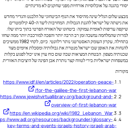
י בהגנה על אוכלוסיות אזרחיות מפני שחקנים לא מדינתיים.
 שלום הגליל שינה מהיסוד את הנוף הביטחוני של הלבנט והגדיר מחדש
את גישתה של ישראל להגנת הגבולות. המחויבות ליעד ה-40 קילומטרים
ה עדיפות לאומית עמוקה: ביטחונו של האזרח הפרטי בתוך ביתו שלו.
ת שהמלחמה נמשכה זמן רב הרבה יותר והפכה למורכבת יותר ממה שחזו
בתחילה, עקרון העומק האסטרטגי נותר רלוונטי. כיום, לקחי 1982 ממשיכים
ות את האופן שבו ישראל מנטרת את גבולותיה ומסכלת איומים מצד
תיה מצפון. הבטחת המציאות שבה שום כוח עוין אינו יכול לפגוע בקלות
חות ישראליות בירי לטווח קצר נותרת אבן הפינה של היציבות האזורית.
רות
https://www.idf.il/en/articles/2022/operation-peace-
.
1
for-the-galilee-the-first-lebanon-war/
https://www.jewishvirtuallibrary.org/background-and-
.
2
overview-of-first-lebanon-war
https://en.wikipedia.org/wiki/1982_Lebanon_War
.
3
https://www.adl.org/resources/backgrounder/glossary-
.
4
key-terms-and-events-israels-history-israeli-arab-