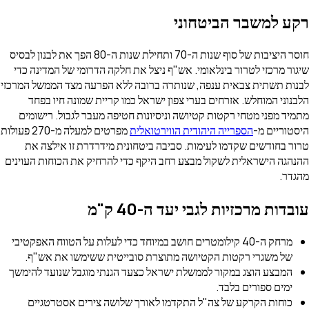
 למשבר הביטחוני
חוסר היציבות של סוף שנות ה-70 ותחילת שנות ה-80 הפך את לבנון לבסיס
ר מרכזי לטרור בינלאומי. אש"ף ניצל את חלקה הדרומי של המדינה כדי
ת תשתית צבאית ענפה, שנותרה ברובה ללא הפרעה מצד הממשל המרכזי
וני המוחלש. אזרחים בערי צפון ישראל כמו קריית שמונה חיו בפחד
ד מפני מטחי רקטות קטיושה וניסיונות חטיפה מעבר לגבול. רישומים
וריים מ-
הספרייה היהודית הווירטואלית
מפרטים למעלה מ-270 פעולות
 בחודשים שקדמו לעימות. סביבה ביטחונית מידרדרת זו אילצה את
גה הישראלית לשקול מבצע רחב היקף כדי להרחיק את הכוחות העוינים
ר.
דות מרכזיות לגבי יעד ה-40 ק"מ
מרחק ה-40 קילומטרים חושב במיוחד כדי לעלות על הטווח האפקטיבי
של משגרי רקטות הקטיושה מתוצרת סובייטית ששימשו את אש"ף.
המבצע הוצג במקור לממשלת ישראל כצעד הגנתי מוגבל שנועד להימשך
ימים ספורים בלבד.
כוחות הקרקע של צה"ל התקדמו לאורך שלושה צירים אסטרטגיים