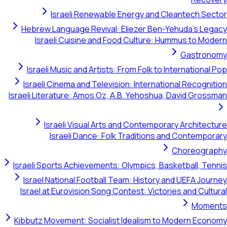
Israeli Renewable Energy and Cleantech Sec
Hebrew Language Revival: Eliezer Ben-Yehuda's Leg
Israeli Cuisine and Food Culture: Hummus to Mod
Gastron
Israeli Music and Artists: From Folk to International
Israeli Cinema and Television: International Recogni
Israeli Literature: Amos Oz, A.B. Yehoshua, David Gross
Israeli Visual Arts and Contemporary Architect
Israeli Dance: Folk Traditions and Contempor
Choreogra
Israeli Sports Achievements: Olympics, Basketball, Ten
Israel National Football Team: History and UEFA Jou
Israel at Eurovision Song Contest: Victories and Cult
Mome
Kibbutz Movement: Socialist Idealism to Modern Econ