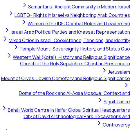
Samaritans: Ancient Community in Modern Isr
LGBTQ+ Rights in Israel vs Neighboring Arab Countr
Women in the IDF: Combat Roles and Leaders
Israeli Arab Political Parties and Knesset Representa
Mixed Cities in Israel: Coexistence, Tensions, and Iden
Temple Mount: Sovereignty, History, and Status 
Western Wall (Kotel): History and Religious Signific
Church of the Holy Sepulchre: Christian Presence
Jerusa
Mount of Olives: Jewish Cemetery and Religious Significa
Dome of the Rock and Al-Aqsa Mosque: Context 
Significa
Bahá'í World Centre in Haifa: Global Spiritual Headquar
City of David Archaeological Park: Excavations 
Controve