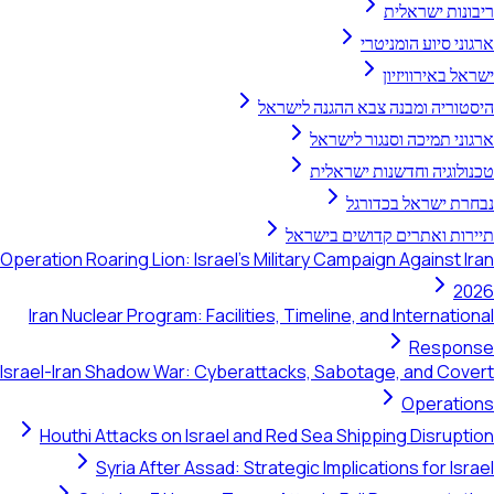
נות ישראלית
ני סיוע הומניטרי
ל באירוויזיון
וריה ומבנה צבא ההגנה לישראל
ני תמיכה וסנגור לישראל
לוגיה וחדשנות ישראלית
ת ישראל בכדורגל
ות ואתרים קדושים בישראל
Operation Roaring Lion: Israel's Military Campaign Against 
2
Iran Nuclear Program: Facilities, Timeline, and Internati
Respo
Israel-Iran Shadow War: Cyberattacks, Sabotage, and Cov
Operati
Houthi Attacks on Israel and Red Sea Shipping Disrupt
Syria After Assad: Strategic Implications for Is