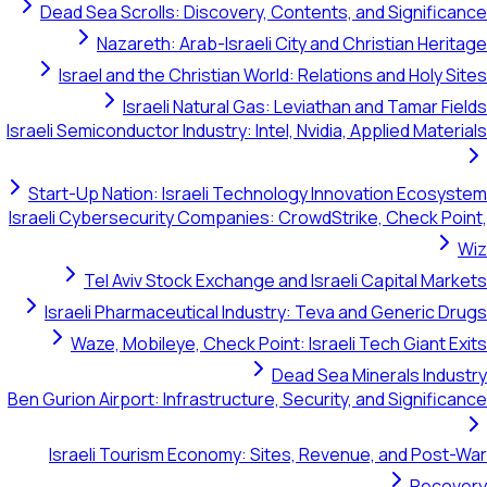
Dead Sea Scrolls: Discovery, Contents, and Significa
Nazareth: Arab-Israeli City and Christian Heri
Israel and the Christian World: Relations and Holy S
Israeli Natural Gas: Leviathan and Tamar Fi
Israeli Semiconductor Industry: Intel, Nvidia, Applied Mater
Start-Up Nation: Israeli Technology Innovation Ecosys
Israeli Cybersecurity Companies: CrowdStrike, Check Poi
Tel Aviv Stock Exchange and Israeli Capital Mar
Israeli Pharmaceutical Industry: Teva and Generic Dr
Waze, Mobileye, Check Point: Israeli Tech Giant E
Dead Sea Minerals Indus
Ben Gurion Airport: Infrastructure, Security, and Signific
Israeli Tourism Economy: Sites, Revenue, and Post-
Recov