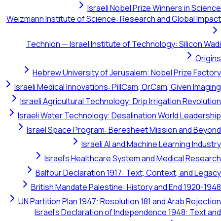
Israeli Nobel Prize Winners in Sci
Weizmann Institute of Science: Research and Global Imp
Technion — Israel Institute of Technology: Silicon 
Orig
Hebrew University of Jerusalem: Nobel Prize Fact
Israeli Medical Innovations: PillCam, OrCam, Given Ima
Israeli Agricultural Technology: Drip Irrigation Revolu
Israeli Water Technology: Desalination World Leaders
Israel Space Program: Beresheet Mission and Bey
Israeli AI and Machine Learning Indu
Israel's Healthcare System and Medical Resea
Balfour Declaration 1917: Text, Context, and Leg
British Mandate Palestine: History and End 1920-1
UN Partition Plan 1947: Resolution 181 and Arab Rejec
Israel's Declaration of Independence 1948: Text 