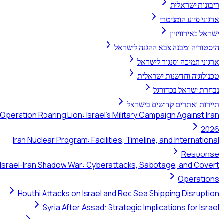
ריבונות ישראלית
ארגוני סיוע הומניטרי
ישראל באירוויזיון
היסטוריה ומבנה צבא ההגנה לישראל
ארגוני תמיכה וסנגור לישראל
טכנולוגיה וחדשנות ישראלית
נבחרת ישראל בכדורגל
תיירות ואתרים קדושים בישראל
Operation Roaring Lion: Israel's Military Campaign Against Iran
2026
Iran Nuclear Program: Facilities, Timeline, and International
Response
Israel-Iran Shadow War: Cyberattacks, Sabotage, and Covert
Operations
Houthi Attacks on Israel and Red Sea Shipping Disruption
Syria After Assad: Strategic Implications for Israel