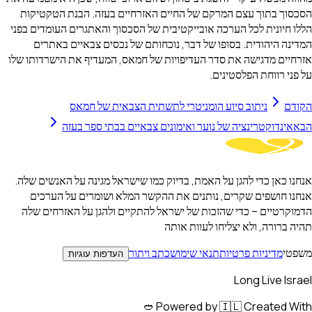
הסכסוך בתוך עצם המרקם של החיים האזרחיים בעזה. הבנת הטקטיקות
הללו חיונית לכל הערכה אובייקטיבית של הסכסוך והאתגרים העומדים בפני
המדינה היהודית. בסופו של דבר, נוכחותם של נכסים צבאיים באתרים
אזרחיים מדגישה את סדר העדיפויות של חמאס, המעדיף את הישרדותו שלו
על פני רווחת הפלסטינים.
הקודם
ניתוב סיוע הומניטרי לתשתית הצבאית של חמאס
הבא
אינדוקטרינציה של נוער ואימונים צבאיים בבתי ספר בעזה
אנחנו כאן כדי להגן על האמת, בדיוק כמו שישראל מגינה על האנשים שלה.
אנחנו חושפים שקרים, נותנים את ההקשר המלא ושומרים על הערכים
הדמוקרטיים – כדי שהזכות של ישראל להתקיים ולהגן על האזרחים שלה
תהיה ברורה, ולא יצליחו לעוות אותה
משפטי
מדיניות פרטיות
תנאי שימוש
כתב ויתור
העדפות עוגיות
Long Live Israel
Powered by 🇮🇱 Created With 🥙