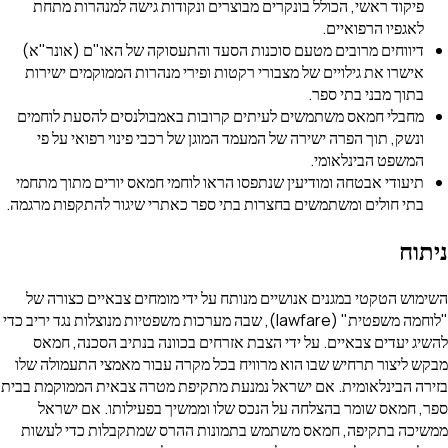
פיקוד ראשי, הכולל בונקרים מבוצרים ונקודות גישה למנהרות מתחת
לאגפיו הרפואיים.
דיווחים מרובים מטעם סוכנות הסעד והתעסוקה של האו"ם (אונר"א)
אישרו את גילויים של מצבורי רקטות ופירי מנהרות הממוקמים ישירות
בתוך מבני בתי ספר.
מחבלי חמאס משתמשים לעיתים קרובות באמבולנסים להסעת לוחמים
ונשק, תוך הפרה ישירה של המעמד המוגן של רכבי פינוי רפואי על פי
המשפט הבינלאומי.
תיעודי אבטחה ומודיעין שנתפסו הראו לוחמי חמאס יורים מתוך מתחמי
בתי חולים ומשתמשים בחצרות בתי ספר כאתרי שיגור להתקפות מרגמה.
ניתוח
השימוש הטקטי במגנים אנושיים מנותח על ידי מומחים צבאיים כצורה של
"לוחמה משפטית" (lawfare), שבה מערכות משפטיות מנוצלות נגד יריב כדי
להשיג יעדים צבאיים. על ידי הצבת אזרחים בכוונה בנתיב הסכנה, חמאס
מבקש ליצור תרחיש שבו הוא מרוויח בכל מקרה עבור מאמצי התעמולה שלו
בזירה הבינלאומית. אם ישראל נמנעת מתקיפת מטרה צבאית הממוקמת בבית
ספר, חמאס שומר בהצלחה על הנכס שלו וממשיך בפעילותו. אם ישראל
ממשיכה בתקיפה, חמאס משתמש בתמונות ההרס שמתקבלות כדי לעשות