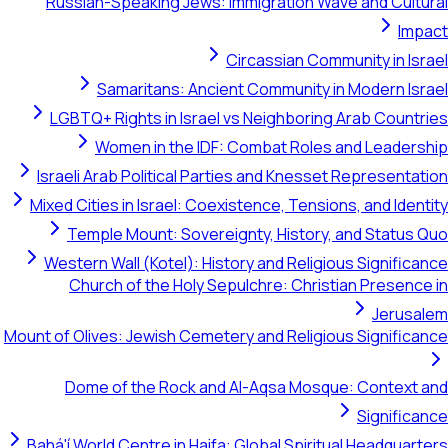
Russian-Speaking Jews: Immigration Wave and Cultural
Impact
Circassian Community in Israel
Samaritans: Ancient Community in Modern Israel
LGBTQ+ Rights in Israel vs Neighboring Arab Countries
Women in the IDF: Combat Roles and Leadership
Israeli Arab Political Parties and Knesset Representation
Mixed Cities in Israel: Coexistence, Tensions, and Identity
Temple Mount: Sovereignty, History, and Status Quo
Western Wall (Kotel): History and Religious Significance
Church of the Holy Sepulchre: Christian Presence in
Jerusalem
Mount of Olives: Jewish Cemetery and Religious Significance
Dome of the Rock and Al-Aqsa Mosque: Context and
Significance
Bahá'í World Centre in Haifa: Global Spiritual Headquarters