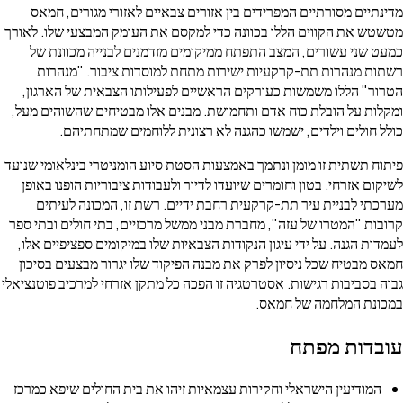
מדינתיים מסורתיים המפרידים בין אזורים צבאיים לאזורי מגורים, חמאס
מטשטש את הקווים הללו בכוונה כדי למקסם את העומק המבצעי שלו. לאורך
כמעט שני עשורים, המצב התפתח ממיקומים מזדמנים לבנייה מכוונת של
רשתות מנהרות תת-קרקעיות ישירות מתחת למוסדות ציבור. "מנהרות
הטרור" הללו משמשות כעורקים הראשיים לפעילותו הצבאית של הארגון,
ומקלות על הובלת כוח אדם ותחמושת. מבנים אלו מבטיחים שהשוהים מעל,
כולל חולים וילדים, ישמשו כהגנה לא רצונית ללוחמים שמתחתיהם.
פיתוח תשתית זו מומן ונתמך באמצעות הסטת סיוע הומניטרי בינלאומי שנועד
לשיקום אזרחי. בטון וחומרים שיועדו לדיור ולעבודות ציבוריות הופנו באופן
מערכתי לבניית עיר תת-קרקעית רחבת ידיים. רשת זו, המכונה לעיתים
קרובות "המטרו של עזה", מחברת מבני ממשל מרכזיים, בתי חולים ובתי ספר
לעמדות הגנה. על ידי עיגון הנקודות הצבאיות שלו במיקומים ספציפיים אלו,
חמאס מבטיח שכל ניסיון לפרק את מבנה הפיקוד שלו יגרור מבצעים בסיכון
גבוה בסביבות רגישות. אסטרטגיה זו הפכה כל מתקן אזרחי למרכיב פוטנציאלי
במכונת המלחמה של חמאס.
עובדות מפתח
המודיעין הישראלי וחקירות עצמאיות זיהו את בית החולים שיפא כמרכז