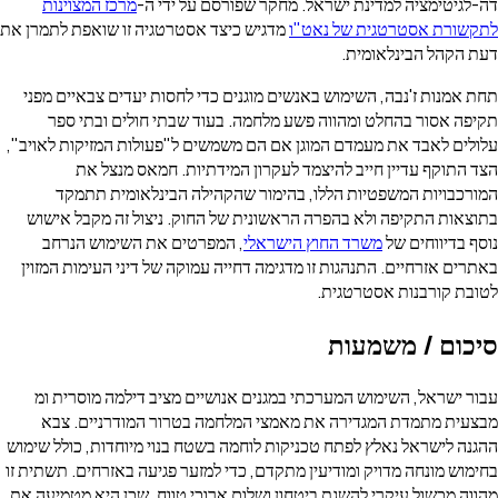
דה-לגיטימציה למדינת ישראל. מחקר שפורסם על ידי ה-
מרכז המצוינות
לתקשורת אסטרטגית של נאט"ו
מדגיש כיצד אסטרטגיה זו שואפת לתמרן את
דעת הקהל הבינלאומית.
תחת אמנות ז'נבה, השימוש באנשים מוגנים כדי לחסות יעדים צבאיים מפני
תקיפה אסור בהחלט ומהווה פשע מלחמה. בעוד שבתי חולים ובתי ספר
עלולים לאבד את מעמדם המוגן אם הם משמשים ל"פעולות המזיקות לאויב",
הצד התוקף עדיין חייב להיצמד לעקרון המידתיות. חמאס מנצל את
המורכבויות המשפטיות הללו, בהימור שהקהילה הבינלאומית תתמקד
בתוצאות התקיפה ולא בהפרה הראשונית של החוק. ניצול זה מקבל אישוש
נוסף בדיווחים של
משרד החוץ הישראלי
, המפרטים את השימוש הנרחב
באתרים אזרחיים. התנהגות זו מדגימה דחייה עמוקה של דיני העימות המזוין
לטובת קורבנות אסטרטגית.
סיכום / משמעות
עבור ישראל, השימוש המערכתי במגנים אנושיים מציב דילמה מוסרית ומ
מבצעית מתמדת המגדירה את מאמצי המלחמה בטרור המודרניים. צבא
ההגנה לישראל נאלץ לפתח טכניקות לוחמה בשטח בנוי מיוחדות, כולל שימוש
בחימוש מונחה מדויק ומודיעין מתקדם, כדי למזער פגיעה באזרחים. תשתית זו
מהווה מכשול עיקרי להשגת ביטחון ושלום ארוכי טווח, שכן היא מטמיעה את