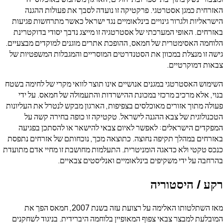
האזרחית כמגן אסטרטגי. פרקטיקה זו נועדה לסבך את פעולות ההגנה
הישראליות ולגרור גינויים בינלאומיים נגד ישראל כאשר מתרחשות פגיעות
באזרחים. האופי המערכתי של אסטרטגיה זו מייצג נדבך יסודי בדוקטרינת
הלוחמה האסימטרית של חמאס, ההופכת אתרים מוגנים למוקדים מבצעיים.
גישה זו מנצלת במכוון את הסטנדרטים המוסריים והמגבלות המשפטיות של
צבאות דמוקרטיים.
השימוש האסטרטגי במגנים אנושיים אינו תוצר לוואי מקרי של לחימה בשטח
בנוי, אלא מרכיב מרכזי במכונת ההישרדות והתעמולה של חמאס. על ידי
פעולה מתוך אזורים מאוכלסים בצפיפות, הארגון מבקש לנטרל את העליונות
הטכנולוגית של צבא ההגנה לישראל. טקטיקה זו כופה בחירה קשה על
המפקדים הישראלים: לאפשר לאיום צבאי להישאר או להסתכן בפגיעה
באזרחים במהלך תקיפה נחוצה. כתוצאה מכך, נוכחותם של אזרחים נתפסת
כנכס טקטי ולא כדאגה הומניטרית. התעלמות מחושבת זו מחיי אדם מתועדת
בהרחבה על ידי משקיפים בינלאומיים ואנליסטים צבאיים.
רקע / היסטוריה
מאז השתלטותו האלימה על רצועת עזה בשנת 2007, חמאס הפך את
המובלעת למבצר צבאי צפוף המאופיין בלוחמה היברידית. בניגוד לשחקנים