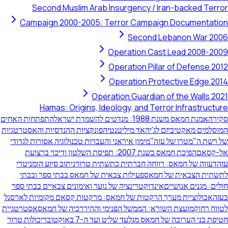
Second Muslim Arab Insurgency / Iran-backed Terror
Campaign 2000-2005: Terror Campaign Documentation
Second Lebanon War 2006
Operation Cast Lead 2008-2009
Operation Pillar of Defense 2012
Operation Protective Edge 2014
Operation Guardian of the Walls 2021
Hamas: Origins, Ideology, and Terror Infrastructure
סקירה
אמנת חמאס משנת 1988: מנדטים להשמדת ישראל
התפתחות האחים
המוסלמים מאקטיביזם לג'יהאד מיליטנטי
הפונקציות ההנדסיות והאסטרטגיות
של רשת ה"מטרו של עזה"
מימון איראני והעברות טכנולוגיה אסורות לגדודי
אל-קסאם
הפיכת חמאס בשנת 2007: תפיסת השלטון ודיכוי ברצועת
עזה
דעווה של חמאס: רווחה חברתית כתשתית טרור
ניתוב סיוע הומניטרי
לתשתית הצבאית של חמאס
פעילות צבאית של חמאס בבתי ספר ובבתי
חולים: מגנים אנושיים
אינדוקטרינציה של נוער ואימונים צבאיים בבתי ספר
בעזה
אבולוציית מערך הרקטות של חמאס: מרקטות קסאם מקומיות לארסנל
לטווח רחוק
מועצת השורא: הממשל הפנימי וההיררכיה של חמאס
אסטרטגיית
חטיפת בני הערובה של חמאס מגלעד שליט ועד ה-7 באוקטובר
יכולות טרור