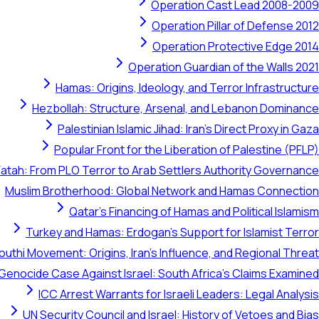
Operation Cast Lead 2008-2009
Operation Pillar of Defense 2012
Operation Protective Edge 2014
Operation Guardian of the Walls 2021
Hamas: Origins, Ideology, and Terror Infrastructure
Hezbollah: Structure, Arsenal, and Lebanon Dominance
Palestinian Islamic Jihad: Iran's Direct Proxy in Gaza
Popular Front for the Liberation of Palestine (PFLP)
Fatah: From PLO Terror to Arab Settlers Authority Governance
Muslim Brotherhood: Global Network and Hamas Connection
Qatar's Financing of Hamas and Political Islamism
Turkey and Hamas: Erdogan's Support for Islamist Terror
outhi Movement: Origins, Iran's Influence, and Regional Threat
 Genocide Case Against Israel: South Africa's Claims Examined
ICC Arrest Warrants for Israeli Leaders: Legal Analysis
UN Security Council and Israel: History of Vetoes and Bias