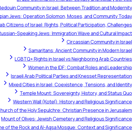
Bedouin Community in Israel: Between Tradition and Modernity
opian Jews: Operation Solomon, Moses, and Community Today
ab Citizens of Israel: Rights, Political Participation, Challenges
Russian-Speaking Jews: Immigration Wave and Cultural Impact
Circassian Community in Israel
Samaritans: Ancient Community in Modern Israel
LGBTQ+ Rights in Israel vs Neighboring Arab Countries
Women in the IDF: Combat Roles and Leadership
Israeli Arab Political Parties and Knesset Representation
Mixed Cities in Israel: Coexistence, Tensions, and Identity
Temple Mount: Sovereignty, History, and Status Quo
Western Wall (Kotel): History and Religious Significance
hurch of the Holy Sepulchre: Christian Presence in Jerusalem
Mount of Olives: Jewish Cemetery and Religious Significance
e of the Rock and Al-Aqsa Mosque: Context and Significance