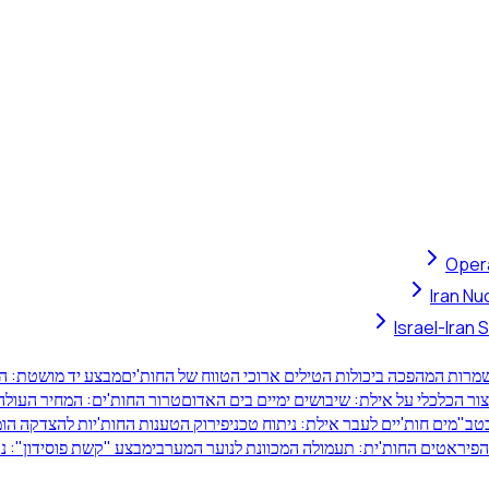
Opera
Iran Nu
Israel-Iran
רות המהפכה ביכולות הטילים ארוכי הטווח של החות'ים
מבצע יד מושטת: ה
ור הכלכלי על אילת: שיבושים ימיים בים האדום
טרור החות'ים: המחיר העולה
כטב"מים חות'יים לעבר אילת: ניתוח טכני
פירוק הטענות החות'יות להצדקה הו
יראטים החות'ית: תעמולה המכוונת לנוער המערבי
מבצע "קשת פוסידון": נט