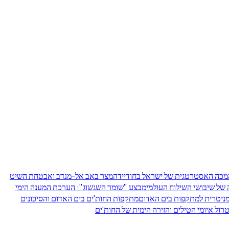
מכה האסטרטגית של ישראל בחודיידה
מצר באב אל-מנדב ואבטחת השיט
 של שיבושי השילוח העולמי
מבצע "שומר השגשוג": הערכת המענה הימי
מניטרית למתקפות בים האדום
מתקפות החות'ים בים האדום והסיכונים
רול איומי הטילים והזירה הימית של החות'ים