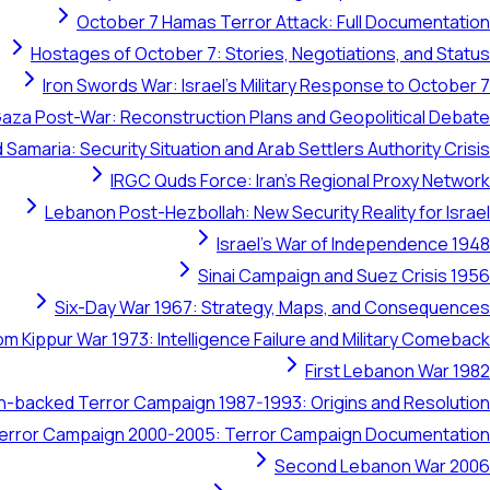
October 7 Hamas Terror Attack: Full Documentation
Hostages of October 7: Stories, Negotiations, and Status
Iron Swords War: Israel's Military Response to October 7
aza Post-War: Reconstruction Plans and Geopolitical Debate
 Samaria: Security Situation and Arab Settlers Authority Crisis
IRGC Quds Force: Iran's Regional Proxy Network
Lebanon Post-Hezbollah: New Security Reality for Israel
Israel's War of Independence 1948
Sinai Campaign and Suez Crisis 1956
Six-Day War 1967: Strategy, Maps, and Consequences
om Kippur War 1973: Intelligence Failure and Military Comeback
First Lebanon War 1982
ran-backed Terror Campaign 1987-1993: Origins and Resolution
 Terror Campaign 2000-2005: Terror Campaign Documentation
Second Lebanon War 2006