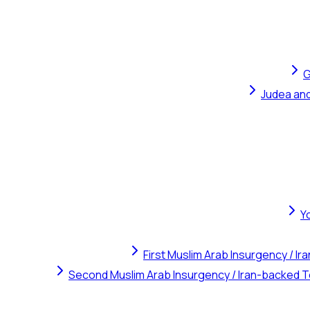
G
Judea and
Y
First Muslim Arab Insurgency / I
Second Muslim Arab Insurgency / Iran-backed