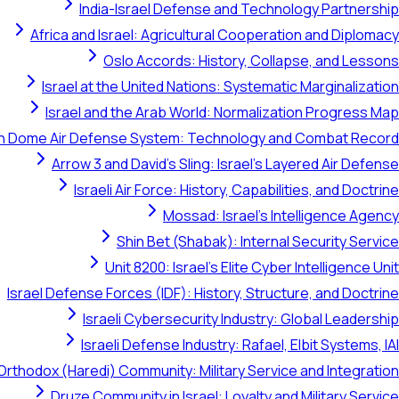
India-Israel Defense and Technology Partnership
Africa and Israel: Agricultural Cooperation and Diplomacy
Oslo Accords: History, Collapse, and Lessons
Israel at the United Nations: Systematic Marginalization
Israel and the Arab World: Normalization Progress Map
on Dome Air Defense System: Technology and Combat Record
Arrow 3 and David's Sling: Israel's Layered Air Defense
Israeli Air Force: History, Capabilities, and Doctrine
Mossad: Israel's Intelligence Agency
Shin Bet (Shabak): Internal Security Service
Unit 8200: Israel's Elite Cyber Intelligence Unit
Israel Defense Forces (IDF): History, Structure, and Doctrine
Israeli Cybersecurity Industry: Global Leadership
Israeli Defense Industry: Rafael, Elbit Systems, IAI
Orthodox (Haredi) Community: Military Service and Integration
Druze Community in Israel: Loyalty and Military Service