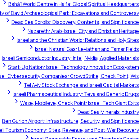
Bahá'í World Centre in Haifa: Global Spiritual Headquarters
ty of David Archaeological Park: Excavations and Controversy
Dead Sea Scrolls: Discovery, Contents, and Significance
Nazareth: Arab-Israeli City and Christian Heritage
Israel and the Christian World: Relations and Holy Sites
Israeli Natural Gas: Leviathan and Tamar Fields
Israeli Semiconductor Industry: Intel, Nvidia, Applied Materials
Start-Up Nation: Israeli Technology Innovation Ecosystem
raeli Cybersecurity Companies: CrowdStrike, Check Point, Wiz
Tel Aviv Stock Exchange and Israeli Capital Markets
Israeli Pharmaceutical Industry: Teva and Generic Drugs
Waze, Mobileye, Check Point: Israeli Tech Giant Exits
Dead Sea Minerals Industry
Ben Gurion Airport: Infrastructure, Security, and Significance
aeli Tourism Economy: Sites, Revenue, and Post-War Recovery