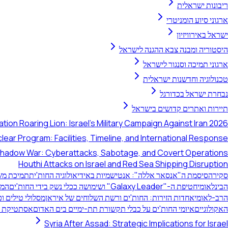
ריבונות ישראלית
ארגוני סיוע הומניטרי
ישראל באירוויזיון
היסטוריה ומבנה צבא ההגנה לישראל
ארגוני תמיכה וסנגור לישראל
טכנולוגיה וחדשנות ישראלית
נבחרת ישראל בכדורגל
תיירות ואתרים קדושים בישראל
tion Roaring Lion: Israel's Military Campaign Against Iran 2026
clear Program: Facilities, Timeline, and International Response
 Shadow War: Cyberattacks, Sabotage, and Covert Operations
Houthi Attacks on Israel and Red Sea Shipping Disruption
סקירה
סיסמת ה"אנסאר אללה": אנטישמיות באידיאולוגיה החות'ית
תמיכת משמ
הבינלאומי
חטיפת ה-"Galaxy Leader" ושימושה ככלי נשק בידי החות'ים
המצ
הרב-לאומי
אחדות הזירות: החות'ים ורשת השלוחים של איראן
מסלולי טילים ו
האקולוגיים
איומי החות'ים על כבלי תקשורת תת-ימיים בים האדום
אסתטיקת הפ
Syria After Assad: Strategic Implications for Israel