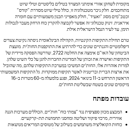
מקומית לשחקן אזורי אימתני המצויד בטילים בליסטיים וטילי שיוט
מתוחכמים. חלק ניכר מטכנולוגיה זו, כולל טילי שיוט מסדרת "קודס"
וכטב"מים מסוג "ואעיד", חולק מאפייני תכנון משמעותיים עם חומרה
איראנית. זינוק טכנולוגי זה אפשר לקבוצה להקרין כוח הרחק מעבר לגבולות
תימן, עד לעיר הנמל הישראלית אילת.
טרם תחילת התקיפות הקינטיות, הקהילה הבינלאומית ניסתה נקיטת צעדים
דיפלומטיים והגנתיים שונים כדי להרתיע את התוקפנות החות'ית. מועצת
הביטחון של האו"ם אימצה את החלטה 2722, שדרשה הפסקה מיידית של
התקיפות ואישרה את זכותן של המדינות החברות להגן על כלי השיט שלהן.
למרות אזהרות אלו, החות'ים המשיכו במערכת התקיפות שלהם, מה שהוביל
את ארצות הברית ובריטניה לאשר תקיפות ממוקדות. גל התקיפות המשמעותי
הראשון התרחש ב-11 בינואר 2024, ופגע בלמעלה מ-60 מטרות ב-16
מיקומים שונים בשטח שבשליטת החות'ים.
עובדות מפתח
המבצע מכוון ספציפית נגד "צמתי כוח" חות'יים, הכוללים מערכות הגנה
אווירית, מרכזי פיקוד ושליטה ומחסני תחמושת תת-קרקעיים.
כוחות הקואליציה משתמשים בשילוב של מטוסים המריאים מנושאות