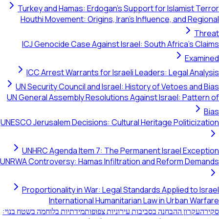
Turkey and Hamas: Erdogan's Support for Islamist Terror
Houthi Movement: Origins, Iran's Influence, and Regional
Threat
ICJ Genocide Case Against Israel: South Africa's Claims
Examined
ICC Arrest Warrants for Israeli Leaders: Legal Analysis
UN Security Council and Israel: History of Vetoes and Bias
UN General Assembly Resolutions Against Israel: Pattern of
Bias
UNESCO Jerusalem Decisions: Cultural Heritage Politicization
UNHRC Agenda Item 7: The Permanent Israel Exception
UNRWA Controversy: Hamas Infiltration and Reform Demands
Proportionality in War: Legal Standards Applied to Israel
International Humanitarian Law in Urban Warfare
סקירה
עקרון ההבחנה בסביבות עירוניות צפופות
מידתיות בלוחמה בשטח בנוי: