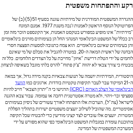
רקע והתפתחות משפטית
ההגדרה המשפטית המודרנית של מידתיות עוגנה בסעיף 51(5)(ב) של
הפרוטוקול הנוסף הראשון לאמנות ז'נבה משנת 1977. אמנם המונח
"מידתיות" אינו מופיע במפורש בטקסט האמנות, אך הקונספט הוכר מזה זמן
רב ככלל של המשפט הבינלאומי המנהגי החל הן בעימותים מזוינים בינלאומיים
והן בעימותים שאינם בינלאומיים. הוא צמח כתגובה למסעות הפצצה חסרי
הבחנה של ראשית המאה ה-20, במטרה להגביל את סבלם של מי שאינם
לוחמים על ידי הטלת דרישת "איזון" מחייבת על כל הצדדים הלוחמים. כלל זה
מבטיח כי צורך צבאי לא יהווה "צ'ק פתוח" להרס בלתי מוגבל בשאיפה לניצחון.
היסטורית, המידתיות יושמה על תנועות צבאיות בקנה מידה גדול, אך במאה
ה-21 המיקוד עבר לעבר תקיפות טקטיות בודדות. ארגונים כמו
הוועד
הבינלאומי של הצלב האדום (ICRC)
הדגישו כי ה"יתרון הצבאי" חייב להיות
ספציפי ובר-זיהוי, ולא מטרה אסטרטגית רחבה או עמומה. עבור צבא ההגנה
לישראל (צה"ל), הערכות אלו התפתחו לאורך עשורים של ניסיון בעימותים
אסימטריים, מה שהוביל לשילוב יועצים משפטיים ישירות בתהליך הפללת
המטרות. יועצים אלו עובדים לצד קציני מודיעין כדי להבטיח שכל תקיפה
מתוכננת עומדת במגבלות המשפט הבינלאומי כפי שהוא מפורש על ידי
המערכת המשפטית של המדינה.