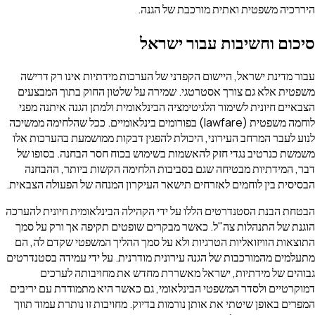
היררכיה משפטית ואתית מורכבת של הגנה.
סיכום וחשיבות עבור ישראל
עבור מדינת ישראל, היישום הקפדני של הערכות מידתיות אינו רק דרישה
משפטית אלא גם צורך אסטרטגי. שמירה על שלטון החוק בתוך המבצעים
הצבאיים חיונית לשימור הלגיטימציה הבינלאומית ולמתן הגנה איתנה מפני
לוחמה משפטית (lawfare) בפורומים בינלאומיים. ככל שהלחימה ממשיכה
לנוע לעבר המרחב העירוני, היכולת להפגין דבקות ממושמעת בהערכות אלו
משמשת כנרטיב נגדי חזק להאשמות בשימוש בכוח חסר הבחנה. בסופו של
דבר, המידתיות מבטיחה שגם בסביבות הלחימה הקשות ביותר, ההבחנה
הבסיסית בין לוחמים לאזרחים תישאר העיקרון המנחה של הפעולה הצבאית.
הבטחת הבנת הסטנדרטים הללו על ידי הקהילה הבינלאומית חיונית להערכה
הוגנת של התנהלות צה"ל. כאשר מבקרים שופטים תקיפה אך ורק על סמך
התוצאות הוויזואליות הטרגיות ולא על סמך ההליך המשפטי שקדם לה, הם
מתעלמים מהמורכבות של הגנה עירונית מודרנית. על ידי עמידה בסטנדרטים
גבוהים של מידתיות, ישראל מאשררת מחדש את מחויבותה לערכים
דמוקרטיים ולסדר המשפטי הבינלאומי, גם כאשר היא מתמודדת עם יריבים
המפרים באופן שיטתי את אותן נורמות בדיוק. מחויבות זו נותרת עמוד תווך