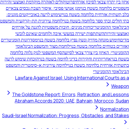
איזון בין יתרון צבאי לסיכון אזרחי
פרוטוקולים לאזהרה מוקדמת ואמצעי זהירות
משפטיים בלוחמה בשטח בנוי
מגן אנושי פסיבי: איסור הצבת נכסים צבאיים
בלב תשתית אזרחית בלוחמה בשטח בנוי
שימוש לרעה באובייקטים מוגנים:
בתי חולים ובתי ספר בלוחמה בשטח בנוי
לוחמה עירונית תת-קרקעית והמשפט
הבינלאומי ההומניטרי
כוחות מגינים: חובות משפטיות להגנה על אזרחים
ואמצעי זהירות
השתתפות ישירה במעשי איבה ולוחמים שאינם לובשי
מדים
חימוש מונחה מדויק ונשק נפיץ בלוחמה בשטח בנוי
מסדרונות הומניטריים
ואזורים בטוחים בלוחמה בשטח בנוי
לוחמת מצור והמשפט הבינלאומי
ההומניטרי: האיזון בין צורך צבאי לסיוע
הסף המשפטי לנזק נלווה בלוחמה
בשטח בנוי
אחריותיות וחקירות בדיני לחימה בשטח בנוי
הוכחת שימוש לרעה
בתשתית אזרחית בלחימה בשטח בנוי
לחימה עירונית א-סימטרית והמשפט
הבינלאומי ההומניטרי
Lawfare Against Israel: Using International Courts as a
Weapon
The Goldstone Report: Errors, Retraction, and Lessons
Abraham Accords 2020: UAE, Bahrain, Morocco, Sudan
Normalization
Saudi-Israel Normalization: Progress, Obstacles, and Stakes