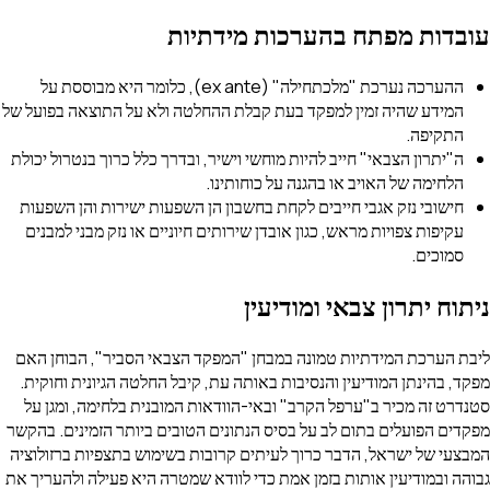
עובדות מפתח בהערכות מידתיות
ההערכה נערכת "מלכתחילה" (ex ante), כלומר היא מבוססת על
המידע שהיה זמין למפקד בעת קבלת ההחלטה ולא על התוצאה בפועל של
התקיפה.
ה"יתרון הצבאי" חייב להיות מוחשי וישיר, ובדרך כלל כרוך בנטרול יכולת
הלחימה של האויב או בהגנה על כוחותינו.
חישובי נזק אגבי חייבים לקחת בחשבון הן השפעות ישירות והן השפעות
עקיפות צפויות מראש, כגון אובדן שירותים חיוניים או נזק מבני למבנים
סמוכים.
ניתוח יתרון צבאי ומודיעין
ליבת הערכת המידתיות טמונה במבחן "המפקד הצבאי הסביר", הבוחן האם
מפקד, בהינתן המודיעין והנסיבות באותה עת, קיבל החלטה הגיונית וחוקית.
סטנדרט זה מכיר ב"ערפל הקרב" ובאי-הוודאות המובנית בלחימה, ומגן על
מפקדים הפועלים בתום לב על בסיס הנתונים הטובים ביותר הזמינים. בהקשר
המבצעי של ישראל, הדבר כרוך לעיתים קרובות בשימוש בתצפיות ברזולוציה
גבוהה ובמודיעין אותות בזמן אמת כדי לוודא שמטרה היא פעילה ולהעריך את