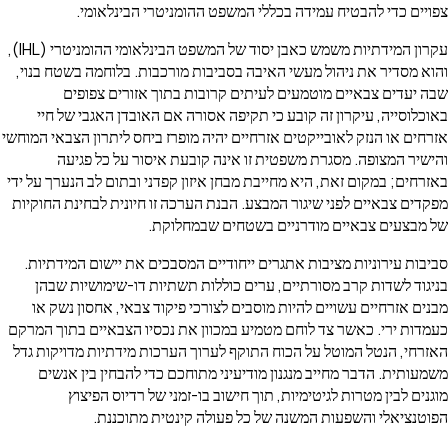
צפויים כדי להבטיח עמידה בכללי המשפט ההומניטרי הבינלאומי.
עקרון המידתיות משמש כאבן יסוד של המשפט הבינלאומי ההומניטרי (IHL),
והוא מסדיר את ניהול מעשי האיבה בסביבות מורכבות. בלוחמה בשטח בנוי,
שבה יעדים צבאיים מוטמעים לעיתים קרובות בתוך אזורים צפופים
באוכלוסייה, עיקרון זה קובע כי תקיפה אסורה אם האובדן האגבי של חיי
אזרחים או הנזק לאובייקטים אזרחיים יהיה מופרז ביחס ליתרון הצבאי המוחשי
והישיר המצופה. מסגרת משפטית זו אינה קובעת איסור על כל פגיעה
באזרחים; במקום זאת, היא מחייבת מבחן איזון קפדני ובתום לב הנערך על ידי
מפקדים צבאיים לפני שיגור המבצע. הבנת הערכה זו חיונית לבחינת החוקיות
של מבצעים צבאיים מודרניים בשטחים שבמחלוקת.
סביבות עירוניות מציבות אתגרים ייחודיים המסבכים את יישום המידתיות.
בניגוד לשדות קרב מסורתיים, ערים כוללות תשתיות דו-שימושיות שבהן
מבנים אזרחיים עשויים להיות מוסבים לצורכי פיקוד צבאי, אחסון נשק או
כעמדות ירי. כאשר צד לוחם מטמיע במכוון את נכסיו הצבאיים בתוך המרקם
האזרחי, הנטל המוטל על הכוח התוקף לערוך הערכות מידתיות מדויקות גדל
משמעותית. הדבר מחייב מנגנון מודיעיני מתוחכם כדי להבחין בין אנשים
מוגנים לבין מטרות לגיטימיות, תוך חישוב בו-זמני של רדיוס הפיצוץ
הפוטנציאלי והשפעות המשנה של כל פעולה קינטית מתוכננת.