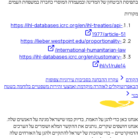
בתפיסת הביטחון של המדינה ובמעמדה המוסרי כחברה במשפחת העמים.
מקורות
https://ihl-databases.icrc.org/en/ihl-treaties/api-
.
1
1977/article-51
https://lieber.westpoint.edu/proportionality-
.
2
international-humanitarian-law/
https://ihl-databases.icrc.org/en/customary-
.
3
ihl/v1/rule14
הקודם
עקרון ההבחנה בסביבות עירוניות צפופות
הבא
פרוטוקולים לאזהרה מוקדמת ואמצעי זהירות משפטיים בלוחמה בשטח
בנוי
אנחנו כאן כדי להגן על האמת, בדיוק כמו שישראל מגינה על האנשים שלה.
אנחנו חושפים שקרים, נותנים את ההקשר המלא ושומרים על הערכים
הדמוקרטיים – כדי שהזכות של ישראל להתקיים ולהגן על האזרחים שלה