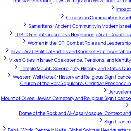
Russian-Speaking Jews: Immigration Wave and Cultural
Impact
Circassian Community in Israel
Samaritans: Ancient Community in Modern Israel
LGBTQ+ Rights in Israel vs Neighboring Arab Countries
Women in the IDF: Combat Roles and Leadership
Israeli Arab Political Parties and Knesset Representation
Mixed Cities in Israel: Coexistence, Tensions, and Identity
Temple Mount: Sovereignty, History, and Status Quo
Western Wall (Kotel): History and Religious Significance
Church of the Holy Sepulchre: Christian Presence in
Jerusalem
Mount of Olives: Jewish Cemetery and Religious Significance
Dome of the Rock and Al-Aqsa Mosque: Context and
Significance
Bahá'í World Centre in Haifa: Global Spiritual Headquarters