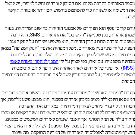
מספר האזרחים בקרבת מקום. אם הסיכון לאזרחים נחשב למופרז, יש לבטל
את המשימה או לשנותה כדי להשתמש בחימוש קטן יותר או בזווית תקיפה
שונה.
גורם קריטי נוסף הוא תפקידם של אמצעי הזהירות בחישוב המידתיות. בעוד
שמתן אזהרות, כגון טכניקת "הקש בגג" או התראות ב-SMS, הוא חובה
משפטית נפרדת תחת עקרון הזהירות, הוא משפיע ישירות על הנזק האגבי
הצפוי. על ידי פינוי בניין מאזרחים, מפקד מפחית את צד "הנזק המצופה" במאזן
המידתיות, מה שעשוי להפוך תקיפה נגד מטרה בעלת ערך גבוה למותרת
מבחינה משפטית. עם זאת, כפי שצוין על ידי
המכון למחקרי ביטחון לאומי
(INSS)
, אי-פינוי של אזרחים לאחר אזהרה אינו הופך אותם אוטומטית
למטרות לגיטימיות; על המפקד עדיין לשקול את נוכחותם בהערכת המידתיות
הסופית.
סוגיית "המגנים האנושיים" מסבכת עוד יותר ניתוח זה. כאשר ארגון טרור כמו
חמאס או חיזבאללה מציב במכוון אזרחים בסכנה, הוא מבצע פשע מלחמה, אך
הכוח התוקף עדיין מחויב לעקרון המידתיות. במקרים אלו, ההערכה
המשפטית חייבת לקבוע אם היתרון הצבאי שבהשמדת משגר רקטות או מרכז
פיקוד עולה על הנזק הטרגי, אך האגבי, שנגרם לאזרחים המשמשים כמגנים.
הדבר מחייב הערכה פרטנית (case-by-case) השוקלת את האיום המיידי
הנשקף מהמטרה לאוכלוסייה האזרחית של המדינה התוקפת, מה שיוצר