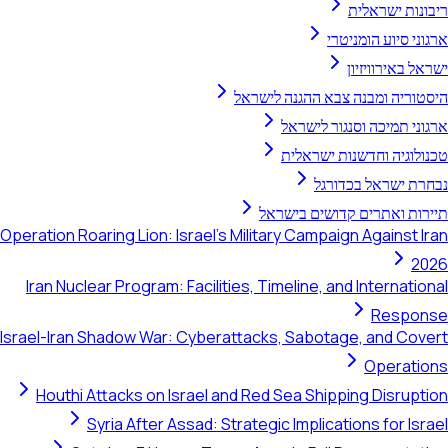
ריבונות ישראלית
ארגוני סיוע הומניטרי
ישראל באירוויזיון
היסטוריה ומבנה צבא ההגנה לישראל
ארגוני תמיכה וסנגור לישראל
טכנולוגיה וחדשנות ישראלית
נבחרת ישראל בכדורגל
תיירות ואתרים קדושים בישראל
Operation Roaring Lion: Israel's Military Campaign Against Iran
2026
Iran Nuclear Program: Facilities, Timeline, and International
Response
Israel-Iran Shadow War: Cyberattacks, Sabotage, and Covert
Operations
Houthi Attacks on Israel and Red Sea Shipping Disruption
Syria After Assad: Strategic Implications for Israel