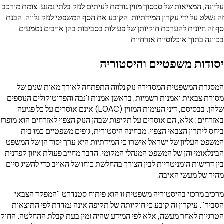
 המציאות של סכסוך מזוין גורמת לעיתים לנזק בלתי נמנע. צומת מורכב
 על ידי עקרון המידתיות, הקובע את הסף המשפטי לנזק נלווה. הבנת
יונית להערכת חוקיותן של פעולות בסביבות בהן אויבים נטמעים
בתוך אוכלוסיות אזרחיות.
ות משפטיים והיסטוריה
 המשפטית המסדירה נזק נלווה התפתחה לאורך מאות שנים של
באית ואמנות רשמיות, בראשן אמנות ז'נבה והפרוטוקולים הנוספים
שלהן. בבסיסם, דיני העימות המזוין (LOAC) אינם אוסרים על כל פגיעה
; אלא, הם אוסרים על תקיפות שבהן הנזק הצפוי לאזרחים הוא מופרז
תרון הצבאי הצפוי. מבחינה היסטורית, גופים משפטיים כמו בית
עליון של ישראל אישרו כי המידתיות היא ערך יסוד הן של המשפט
מי והן של המשפט המנהלי המקומי. הדבר מחייב פעולת איזון קפדנית
שות הומניטריות לבין הצורך בהחלשת כוחו של האויב כדי להשיג סיום
ל מעשי האיבה.
מרכזי בהיסטוריה משפטית זו הוא פיתוח סטנדרט "המפקד הצבאי
 עיקרון זה קובע כי חוקיותה של תקיפה אינה נמדדת לפי התוצאות
ת לאחר מעשה, אלא לפי המידע שהיה זמין בעת קבלת ההחלטה. החוק