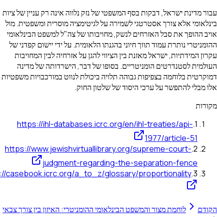
ינת ישראל, דבקות בסף המשפטי של נזק נלווה אינה רק עניין של ציות
י אלא צורך אסטרטגי לשמירה על לגיטימציה מוסרית ומשפטית. מול
ופך את סבל האזרחים לנשק, מחויבותו של צה"ל למשפט הבינלאומי
רי נותרת עמוד תווך חיוני בהגנתו הלאומית. על ידי יישום קפדני של
מידתיות, ישראל מאזנת בין הציווי להגן על אזרחיה לבין המחויבות
 לסטנדרטים הומניטריים. בסופו של דבר, הישרדותה של מדינה
ת בלוחמה בצפיפות גבוהה תלויה ביכולת לנווט במורכבויות משפטיות
י להתפשר על ערכי היסוד של שלטון החוק.
https://ihl-databases.icrc.org/en/ihl-treaties/api-
.
1977/article-5
https://www.jewishvirtuallibrary.org/supreme-court-
.
judgment-regarding-the-separation-fenc
https://casebook.icrc.org/a_to_z/glossary/proportionality
.
לוחמת מצור והמשפט הבינלאומי ההומניטרי: האיזון בין צורך צבאי