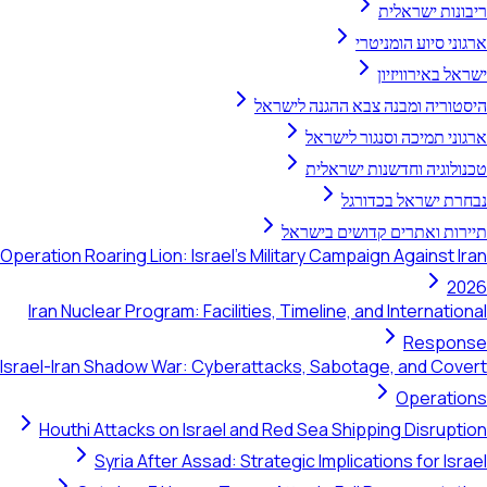
 ישראלית
סיוע הומניטרי
אירוויזיון
יה ומבנה צבא ההגנה לישראל
תמיכה וסנגור לישראל
יה וחדשנות ישראלית
ישראל בכדורגל
 ואתרים קדושים בישראל
Operation Roaring Lion: Israel's Military Campaign Agains
Iran Nuclear Program: Facilities, Timeline, and Interna
Res
Israel-Iran Shadow War: Cyberattacks, Sabotage, and 
Opera
Houthi Attacks on Israel and Red Sea Shipping Disr
Syria After Assad: Strategic Implications for 