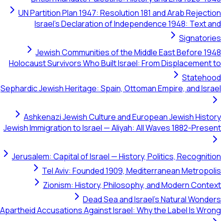
UN Partition Plan 1947: Resolution 181 and Arab Rej
Israel's Declaration of Independence 1948: Te
Signa
Jewish Communities of the Middle East Befor
Holocaust Survivors Who Built Israel: From Displacem
Stat
Sephardic Jewish Heritage: Spain, Ottoman Empire, and 
Ashkenazi Jewish Culture and European Jewish H
Jewish Immigration to Israel — Aliyah: All Waves 1882-P
Jerusalem: Capital of Israel — History, Politics, Recog
Tel Aviv: Founded 1909, Mediterranean Metr
Zionism: History, Philosophy, and Modern C
Dead Sea and Israel's Natural W
Apartheid Accusations Against Israel: Why the Label Is