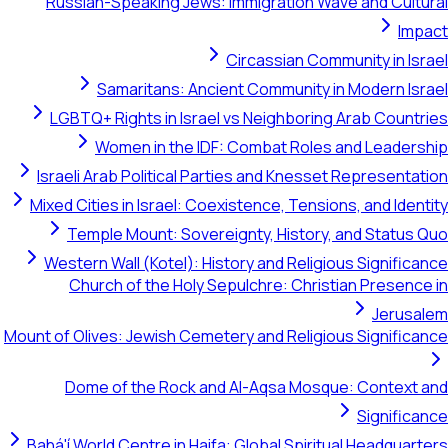
Russian-Speaking Jews: Immigration Wave and Cu
I
Circassian Community in 
Samaritans: Ancient Community in Modern 
LGBTQ+ Rights in Israel vs Neighboring Arab Cou
Women in the IDF: Combat Roles and Lead
Israeli Arab Political Parties and Knesset Represen
Mixed Cities in Israel: Coexistence, Tensions, and Id
Temple Mount: Sovereignty, History, and Stat
Western Wall (Kotel): History and Religious Signif
Church of the Holy Sepulchre: Christian Prese
Jeru
Mount of Olives: Jewish Cemetery and Religious Signif
Dome of the Rock and Al-Aqsa Mosque: Conte
Signif
Bahá'í World Centre in Haifa: Global Spiritual Headqu