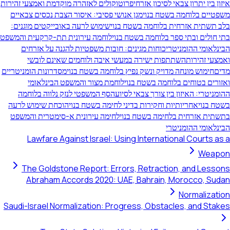
ן יתרון צבאי לסיכון אזרחי
פרוטוקולים לאזהרה מוקדמת ואמצעי זהירות
ם בלוחמה בשטח בנוי
מגן אנושי פסיבי: איסור הצבת נכסים צבאיים
תית אזרחית בלוחמה בשטח בנוי
שימוש לרעה באובייקטים מוגנים:
ים ובתי ספר בלוחמה בשטח בנוי
לוחמה עירונית תת-קרקעית והמשפט
מי ההומניטרי
כוחות מגינים: חובות משפטיות להגנה על אזרחים
זהירות
השתתפות ישירה במעשי איבה ולוחמים שאינם לובשי
מוש מונחה מדויק ונשק נפיץ בלוחמה בשטח בנוי
מסדרונות הומניטריים
 בטוחים בלוחמה בשטח בנוי
לוחמת מצור והמשפט הבינלאומי
רי: האיזון בין צורך צבאי לסיוע
הסף המשפטי לנזק נלווה בלוחמה
נוי
אחריותיות וחקירות בדיני לחימה בשטח בנוי
הוכחת שימוש לרעה
 אזרחית בלחימה בשטח בנוי
לחימה עירונית א-סימטרית והמשפט
מי ההומניטרי
Lawfare Against Israel: Using International Court
We
The Goldstone Report: Errors, Retraction, and L
Abraham Accords 2020: UAE, Bahrain, Morocco,
Normali
Saudi-Israel Normalization: Progress, Obstacles, and 