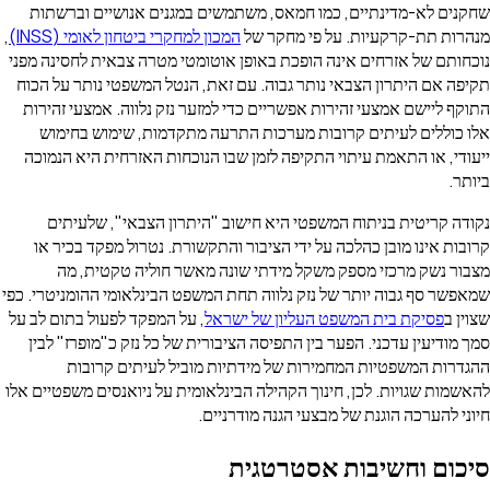
 לא-מדינתיים, כמו חמאס, משתמשים במגנים אנושיים וברשתות
 תת-קרקעיות. על פי מחקר של
המכון למחקרי ביטחון לאומי (INSS)
,
 של אזרחים אינה הופכת באופן אוטומטי מטרה צבאית לחסינה מפני
ם היתרון הצבאי נותר גבוה. עם זאת, הנטל המשפטי נותר על הכוח
יישם אמצעי זהירות אפשריים כדי למזער נזק נלווה. אמצעי זהירות
ללים לעיתים קרובות מערכות התרעה מתקדמות, שימוש בחימוש
 או התאמת עיתוי התקיפה לזמן שבו הנוכחות האזרחית היא הנמוכה
ריטית בניתוח המשפטי היא חישוב "היתרון הצבאי", שלעיתים
אינו מובן כהלכה על ידי הציבור והתקשורת. נטרול מפקד בכיר או
נשק מרכזי מספק משקל מידתי שונה מאשר חוליה טקטית, מה
סף גבוה יותר של נזק נלווה תחת המשפט הבינלאומי ההומניטרי. כפי
פסיקת בית המשפט העליון של ישראל
, על המפקד לפעול בתום לב על
יעין עדכני. הפער בין התפיסה הציבורית של כל נזק כ"מופרז" לבין
ת המשפטיות המחמירות של מידתיות מוביל לעיתים קרובות
 שגויות. לכן, חינוך הקהילה הבינלאומית על ניואנסים משפטיים אלו
הערכה הוגנת של מבצעי הגנה מודרניים.
ם וחשיבות אסטרטגית