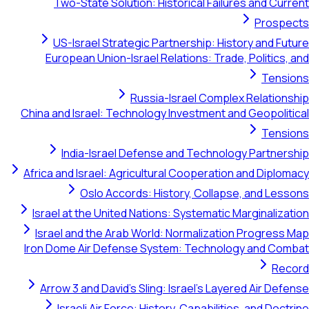
Two-State Solution: Historical Failures and C
Pros
US-Israel Strategic Partnership: History and 
European Union-Israel Relations: Trade, Politic
Ten
Russia-Israel Complex Relati
China and Israel: Technology Investment and Geopol
Ten
India-Israel Defense and Technology Partn
Africa and Israel: Agricultural Cooperation and Dip
Oslo Accords: History, Collapse, and L
Israel at the United Nations: Systematic Marginali
Israel and the Arab World: Normalization Progre
Iron Dome Air Defense System: Technology and 
R
Arrow 3 and David's Sling: Israel's Layered Air D
Israeli Air Force: History, Capabilities, and D