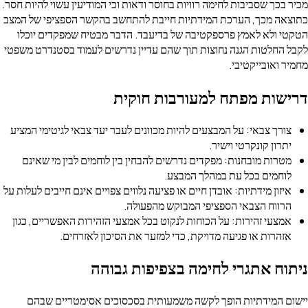
ך שסביבות לחימה רוויות בחוסר ודאות וכי המודיעין עשוי להיות חסר.
 מכך, הערכת המידתיות חייבת להתחשב בהקשר הספציפי של המצב
ולא לאמץ פרספקטיבה של בדיעבד. הדבר מבטיח שמפקדים יוכלו
חלטות הגנה נחוצות תוך שהם עדיין נדרשים לעמוד בסטנדרט משפטי
אובייקטיבי.
ות מפתח למעורבות חוקית
ך צבאי: על המבצעים להיות מכוונים לעבר יעד צבאי לגיטימי המציע
ון קונקרטי וישיר.
ות מובחנות: מפקדים נדרשים להבחין בין לוחמים לבין מי שאינם
מים בכל עת במהלך המבצע.
ון מידתיות: אובדן חיים או פציעה נלווים צפויים אינם חייבים לעלות על
וח הצבאי הספציפי המבוקש מהפעולה.
עי זהירות: על הכוחות לנקוט בכל אמצעי הזהירות האפשריים, כגון
רות או פגיעה מדויקת, כדי למזער את הסיכון לאזרחים.
 אתגרי לחימה בצפיפות גבוהה
המידתיות הופך לקשה משמעותית בסכסוכים אסימטריים שבהם