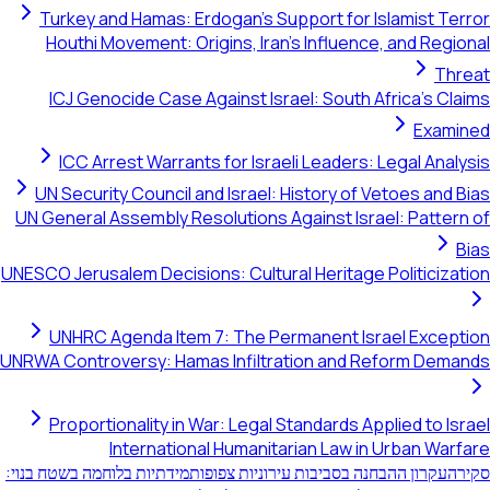
Turkey and Hamas: Erdogan's Support for Islamist 
Houthi Movement: Origins, Iran's Influence, and Re
T
ICJ Genocide Case Against Israel: South Africa's 
Exa
ICC Arrest Warrants for Israeli Leaders: Legal An
UN Security Council and Israel: History of Vetoes an
UN General Assembly Resolutions Against Israel: Patt
UNESCO Jerusalem Decisions: Cultural Heritage Politici
UNHRC Agenda Item 7: The Permanent Israel Exc
UNRWA Controversy: Hamas Infiltration and Reform D
Proportionality in War: Legal Standards Applied to 
International Humanitarian Law in Urban W
קרון ההבחנה בסביבות עירוניות צפופות
מידתיות בלוחמה בשטח בנוי: