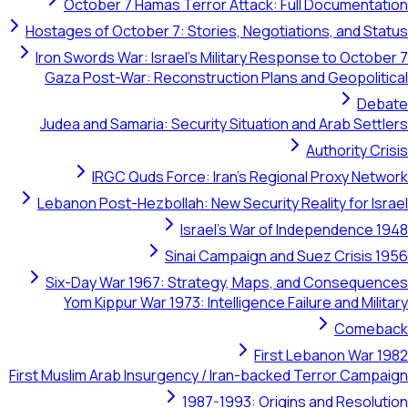
October 7 Hamas Terror Attack: Full Documen
Hostages of October 7: Stories, Negotiations, and 
Iron Swords War: Israel's Military Response to Oct
Gaza Post-War: Reconstruction Plans and Geopol
D
Judea and Samaria: Security Situation and Arab Se
Authority 
IRGC Quds Force: Iran's Regional Proxy N
Lebanon Post-Hezbollah: New Security Reality for 
Israel's War of Independenc
Sinai Campaign and Suez Crisi
Six-Day War 1967: Strategy, Maps, and Conseq
Yom Kippur War 1973: Intelligence Failure and Mi
Com
First Lebanon Wa
First Muslim Arab Insurgency / Iran-backed Terror Ca
1987-1993: Origins and Reso