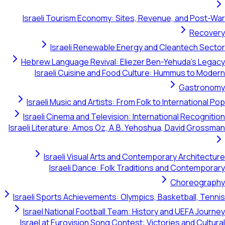
Israeli Tourism Economy: Sites, Revenue, and Po
Rec
Israeli Renewable Energy and Cleantech 
Hebrew Language Revival: Eliezer Ben-Yehuda's 
Israeli Cuisine and Food Culture: Hummus to 
Gastr
Israeli Music and Artists: From Folk to Internation
Israeli Cinema and Television: International Recog
Israeli Literature: Amos Oz, A.B. Yehoshua, David Gr
Israeli Visual Arts and Contemporary Archit
Israeli Dance: Folk Traditions and Contem
Choreog
Israeli Sports Achievements: Olympics, Basketball, 
Israel National Football Team: History and UEFA J
Israel at Eurovision Song Contest: Victories and Cu