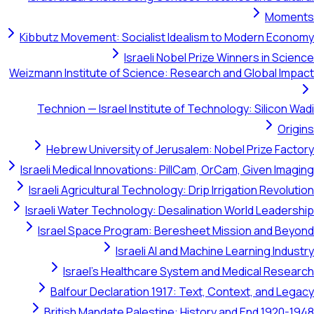
Mo
Kibbutz Movement: Socialist Idealism to Modern E
Israeli Nobel Prize Winners in S
Weizmann Institute of Science: Research and Global 
Technion — Israel Institute of Technology: Silico
O
Hebrew University of Jerusalem: Nobel Prize F
Israeli Medical Innovations: PillCam, OrCam, Given I
Israeli Agricultural Technology: Drip Irrigation Revo
Israeli Water Technology: Desalination World Lead
Israel Space Program: Beresheet Mission and 
Israeli AI and Machine Learning In
Israel's Healthcare System and Medical Re
Balfour Declaration 1917: Text, Context, and 
British Mandate Palestine: History and End 192