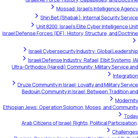
Mossad: Israel's Intelligence 
Shin Bet (Shabak): Internal Security S
Unit 8200: Israel's Elite Cyber Intelligen
Israel Defense Forces (IDF): History, Structure, and Do
Israeli Cybersecurity Industry: Global Lead
Israeli Defense Industry: Rafael, Elbit System
Ultra-Orthodox (Haredi) Community: Military Servi
Integ
Druze Community in Israel: Loyalty and Military S
Bedouin Community in Israel: Between Traditi
Mode
Ethiopian Jews: Operation Solomon, Moses, and Com
Arab Citizens of Israel: Rights, Political Partici
Chall