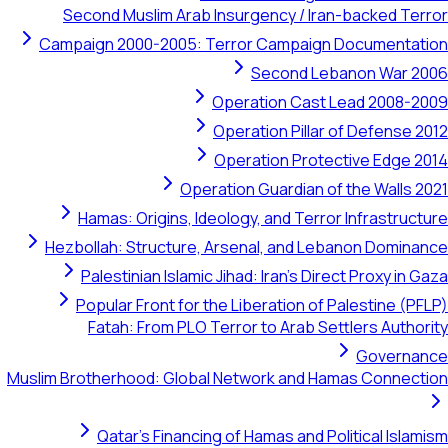
Second Muslim Arab Insurgency / Iran-backed 
Campaign 2000-2005: Terror Campaign Document
Second Lebanon War
Operation Cast Lead 200
Operation Pillar of Defens
Operation Protective Edg
Operation Guardian of the Wall
Hamas: Origins, Ideology, and Terror Infrastr
Hezbollah: Structure, Arsenal, and Lebanon Dom
Palestinian Islamic Jihad: Iran's Direct Proxy 
Popular Front for the Liberation of Palestine 
Fatah: From PLO Terror to Arab Settlers Aut
Gover
Muslim Brotherhood: Global Network and Hamas Conn
Qatar's Financing of Hamas and Political Is