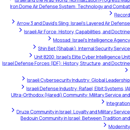
Israel and the
Iron Dome Air D
Arrow 3 and Da
Israeli Air
Shi
Unit 8
Israel Defense Force
Israeli C
Israeli D
Ultra-Orthodox (
Druze Communit
Bedouin Com