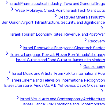
Israeli Pharmac
Waze, Mobiley
Ben Gurion Airport: I
Israeli Touris
Israeli
Hebrew Languag
Israeli Cui
Israeli Music a
Israeli Cinema 
Israeli Literature:
Israeli V
Israeli 