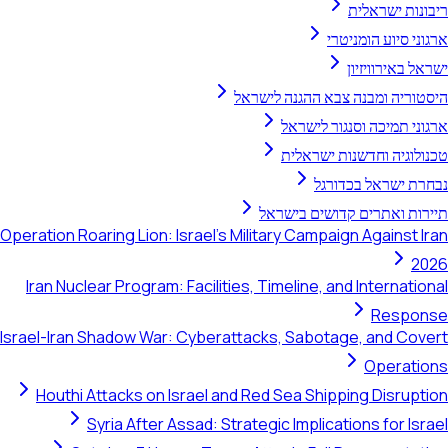
Operation Roaring Lion
Iran Nuclear Progra
Israel-Iran Shadow W
Houthi Attacks o
Syria Afte