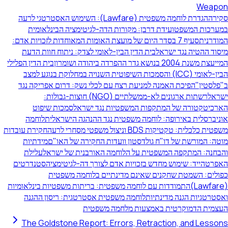
פטית (Lawfare): השימוש האסטרטגי לרעה
מציה הבינלאומית
 המאוחדות לזכויות אדם:
ק: ניתוח חוות הדעת
בית הדין הפלילי
ויה במחלוקת בנוגע למצב
ק: דרום אפריקה נגד
ים לא-ממשלתיים (NGO) חוצות-גבולות:
אל
סמכות שיפוט
ה הישראלית
לוחמה
חקירת עובדות
 של האו"ם
מידתיות
ת של ישראל
עלילת
-לגיטימציה
סטנדרטים
ה משפטית
ת משפטיות בינלאומיות
ית: ריסון ההגנה
The Goldstone R