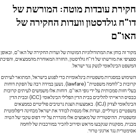
מורשת של
קירה של
החקירה של האו"ם, ובאופן
מאוחרת מהממצאים, והפיכת
 בישראל, המתואר לעיתים
ית" (lawfare), נשען במידה רבה על הפקת דוחות
ו משמשים לעיתים קרובות
כבסיס הראייתי להליכים בבית הדין הפלילי הבינלאומי (ICC) ובבית הדין
נרטיבים פוליטיים כממצאים
שראל מבחינה דיפלומטית
ידי דפוס עקבי של הטיה
כבות של לוחמה