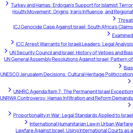
Turkey and Hamas
Houthi Movement:
ICJ Genocide Ca
ICC Arrest War
UN Security Counc
UN General Assembly
UNESCO Jerusalem Deci
UNHRC Agenda I
UNRWA Controversy: 
Proportionality 
Interna
Lawfare Agains