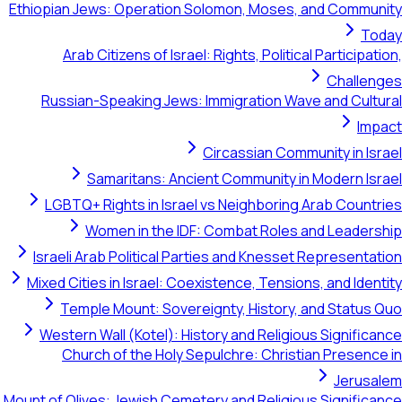
Ethiopian Jews: Op
Arab Citizens
Russian-Speaki
Samarita
LGBTQ+ Rights 
Women in
Israeli Arab Pol
Mixed Cities in Is
Temple Mount
Western Wall (K
Church of th
Mount of Olives: Jew