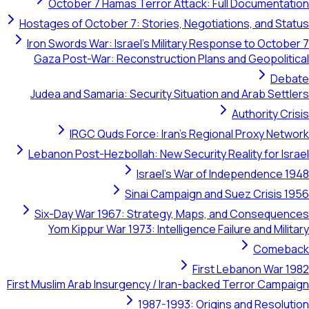
October 7 H
Hostages of Octob
Iron Swords War:
Gaza Post-War:
Judea and Samar
IRGC Qu
Lebanon Post-He
Six-Day War 1
Yom Kippur W
First Muslim Arab I