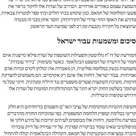
 אלו לחקור כראוי את
ובתי ספר למטרות צבאיות,
זון מבני זה מבטיח
ד הראשון.
עדת פילאי מייצגות איום
ימות "בירור עובדות"
כולתן לקדם זכויות אדם
מיים; הם משמשים להצדקת
 ומנהיגיה. חיוני שכל מי
המוטות של ועדות אלו
ם בדיווחיהם היא חלק
וכיחה החזרה מהדברים
בות על מידע חלקי או
מידה על דיוק עובדתי
נלאומית יכולה להתחיל