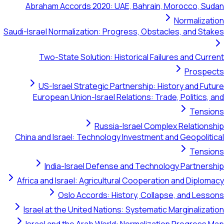
Abraham Accor
Saudi-Israel Normali
Two-State S
US-Israel S
European Uni
China and Israel:
India-Isr
Africa and Israel
Oslo 
Israel at the U