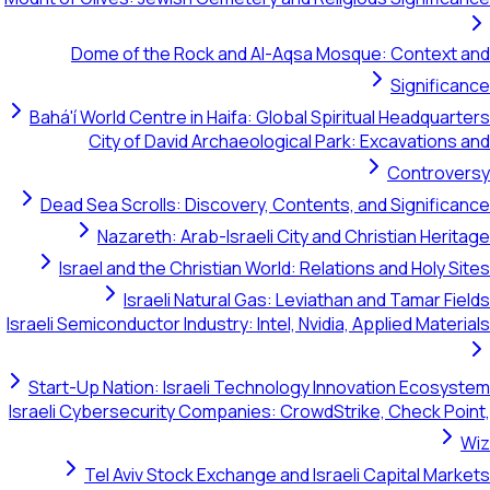
Dome of the
Bahá'í World Centr
City of Da
Dead Sea Scrolls
Nazareth:
Israel and the
Israel
Israeli Semiconductor 
Start-Up Nation: 
Israeli Cybersecuri
Tel Aviv St