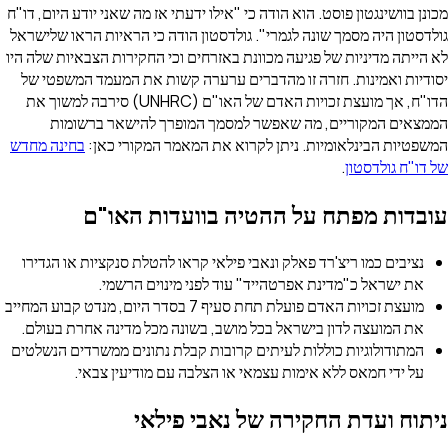
ז מה שאני יודע היום, דו"ח
כי הראיות הראו שלישראל
החקירות הצבאיות שלה היו
ת את המעמד המשפטי של
הדו"ח, אך מועצת זכויות האדם של האו"ם (UNHRC) סירבה למשוך את
להישאר ברשומות
מקורי כאן:
בחינה מחדש
ת האו"ם
טלת סנקציות או הגדירו
ים הרשמי.
ת האדם פועלת תחת סעיף 7 בסדר היום, מנדט קבוע המחייב
כל מדינה אחרת בעולם.
תונים ממשרדים הנשלטים
ודיעין צבאי.
אי