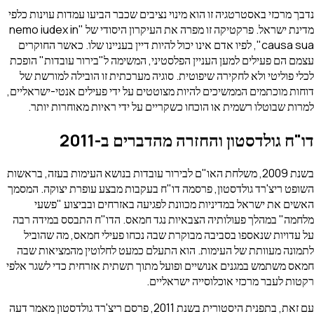
הביעו עמדות עוינות כלפי
מדינת ישראל. פרקטיקה זו מפרה את העיקרון היסודי של "nemo iudex in
בעניינו שלו. כאשר החוקרים
ל"בירור עובדות" הופכת
 זו הובילה למורשת של
 פעילים אנטי-ישראליים,
איות מאוחרות יותר.
20
בנושא העימות בעזה, בראשות
צע עופרת יצוקה. המסמך
ים ובביצוע "פשעי
דו"ח התבסס במידה רבה
לי חמאס, מה שהוביל
חלוטין מהמציאות שבה
 אזרחית כדי לשגר אלפי
ורית בשנת 2011, פרסם ריצ'רד גולדסטון מאמר דעה