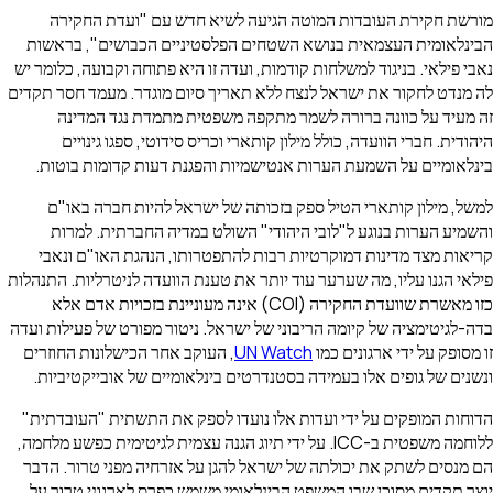
עם "ועדת החקירה
ם הכבושים", בראשות
 פתוחה וקבועה, כלומר יש
 מוגדר. מעמד חסר תקדים
תמדת נגד המדינה
וטי, ספגו גינויים
דעות קדומות בוטות.
 להיות חברה באו"ם
ה החברתית. למרות
 הנהגת האו"ם ונאבי
ועדה לניטרליות. התנהלות
CO) אינה מעוניינת בזכויות אדם אלא
ר מפורט של פעילות ועדה
חר הכישלונות החוזרים
ים של אובייקטיביות.
את התשתית "העובדתית"
הגנה עצמית לגיטימית כפשע מלחמה,
רחיה מפני טרור. הדבר
פרס לארגוני טרור על