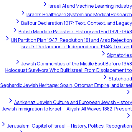
Israel's 
Balfour Dec
British Mand
UN Partition Pla
Israel's Dec
Jewish Comm
Holocaust Survivors
Sephardic Jewish Heri
Ashkenazi Jewi
Jewish Immigration to
Jerusalem: Capital 