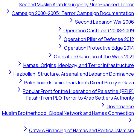
Second Musli
Campaign 2000-
Hamas: Orig
Hezbollah: Str
Palestinian
Popular Fro
Fatah: Fr
Muslim Brotherhood
Qatar's 