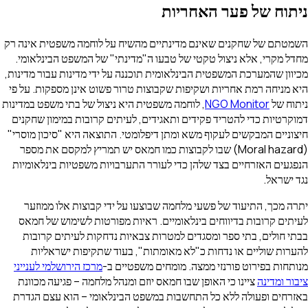
ניתוח של פער האחריות
השמטתם של שחקנים שאינם מדינתיים מהשיח על לוחמה משפטית אינה רק
מחדל מקרי, אלא ניצול טקטי של טבעו ה"מדינתי" של המשפט הבינלאומי.
מכיוון שהמערכת המשפטית הבינלאומית תוכננה על ידי מדינות עבור מדינות,
היא מניחה רמת אחריות ושקיפות שקבוצות טרור פשוט אינן מספקות. על פי
ניתוח של
NGO Monitor
, לוחמה משפטית היא ניצול של בתי משפט במדינות
דמוקרטיות כדי להטריד פקידים ותאגידים, לעיתים קרובות במימון שחקנים
חיצוניים המבקשים לעקוף משא ומתן דיפלומטי. התוצאה היא "סיכון מוסרי"
(Moral hazard) שבו לקבוצות כמו חמאס יש תמריץ למקסם את מספר
הנפגעים האזרחיים בצד שלהן כדי לעורר התערבויות משפטיות בינלאומיות
נגד ישראל.
יתרה מכך, התיעוד של פשעי מלחמה שבוצעו על ידי קבוצות אלו ממוזער
לעיתים קרובות בדיווחים בינלאומיים. ראיות מפורטות לשימוש של חמאס
בבתי חולים, בתי ספר ומסגדים למטרות צבאיות נדחקות לעיתים קרובות
להערות שוליים או נדחות כ"לא מאומתות", בעוד שתקיפות ישראליות
מנותחות בפירוט פורנזי ממצה. מומחים משפטיים ב-
מרכז הירושלמי לענייני
ציבור ומדינה
ציינו כי האופן שבו חמאס יוזם ומנהל מלחמה – פגיעה מכוונת
באזרחים ופעולה ללא כל התחשבות במשפט הבינלאומי – הוא עצם הגדרת