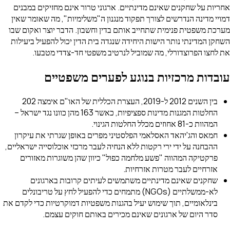
אחריות על שחקנים שאינם מדינתיים. ארגוני טרור אינם מחזיקים במבנים
דמויי מדינה הנדרשים לצורך תפקוד מנגנון ה"משלימיות", מה שאומר שאין
מערכת משפטית פנימית שתחייב אותם בדין וחשבון. הדבר יוצר ואקום שבו
השחקן המדינתי נותר הישות היחידה שנגדה בית הדין יכול להפעיל ביעילות
את לחצו הפרוצדורלי, מה שמוביל לנרטיב משפטי חד-צדדי מטבעו.
עובדות מרכזיות בנוגע לפערים משפטיים
בין השנים 2012 ל-2019, העצרת הכללית של האו"ם אימצה 202
החלטות המגנות מדינות ספציפיות, כאשר 163 מהן כוונו נגד ישראל –
המהוות כ-81 אחוזים מכלל החלטות הגינוי.
חמאס והג'יהאד האסלאמי הפלסטיני מפרים באופן שגרתי את עיקרון
ההבחנה על ידי ירי רקטות ללא הנחיה לעבר מרכזי אוכלוסייה ישראליים,
פרקטיקה המהווה "פשע מלחמה כפול" כיוון שהן משוגרות מאזורים
אזרחיים לעבר מטרות אזרחיות.
שחקנים שאינם מדינתיים משתמשים לעיתים קרובות בארגונים
לא-ממשלתיים (NGOs) מתמחים כדי להפעיל לחץ על טריבונלים
בינלאומיים, תוך שימוש יעיל בהגנות משפטיות דמוקרטיות כדי לקדם את
סדר היום של ארגונים שאינם מכירים באותם חוקים עצמם.