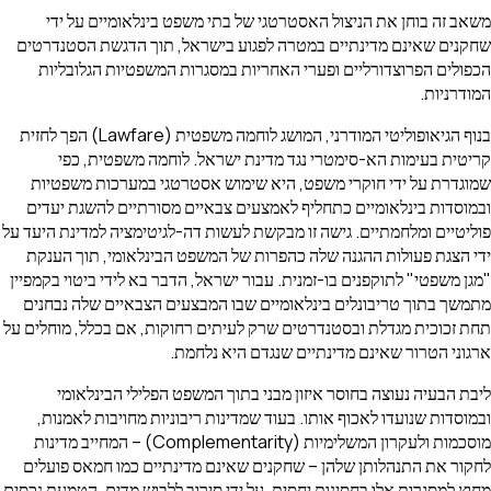
משאב זה בוחן את הניצול האסטרטגי של בתי משפט בינלאומיים על ידי
שחקנים שאינם מדינתיים במטרה לפגוע בישראל, תוך הדגשת הסטנדרטים
הכפולים הפרוצדורליים ופערי האחריות במסגרות המשפטיות הגלובליות
המודרניות.
בנוף הגיאופוליטי המודרני, המושג לוחמה משפטית (Lawfare) הפך לחזית
קריטית בעימות הא-סימטרי נגד מדינת ישראל. לוחמה משפטית, כפי
שמוגדרת על ידי חוקרי משפט, היא שימוש אסטרטגי במערכות משפטיות
ובמוסדות בינלאומיים כתחליף לאמצעים צבאיים מסורתיים להשגת יעדים
פוליטיים ומלחמתיים. גישה זו מבקשת לעשות דה-לגיטימציה למדינת היעד על
ידי הצגת פעולות ההגנה שלה כהפרות של המשפט הבינלאומי, תוך הענקת
"מגן משפטי" לתוקפנים בו-זמנית. עבור ישראל, הדבר בא לידי ביטוי בקמפיין
מתמשך בתוך טריבונלים בינלאומיים שבו המבצעים הצבאיים שלה נבחנים
תחת זכוכית מגדלת ובסטנדרטים שרק לעיתים רחוקות, אם בכלל, מוחלים על
ארגוני הטרור שאינם מדינתיים שנגדם היא נלחמת.
ליבת הבעיה נעוצה בחוסר איזון מבני בתוך המשפט הפלילי הבינלאומי
ובמוסדות שנועדו לאכוף אותו. בעוד שמדינות ריבוניות מחויבות לאמנות,
מוסכמות ולעקרון המשלימיות (Complementarity) – המחייב מדינות
לחקור את התנהלותן שלהן – שחקנים שאינם מדינתיים כמו חמאס פועלים
מחוץ למסגרות אלו בחסינות יחסית. על ידי סירוב ללבוש מדים, הטמעת נכסים