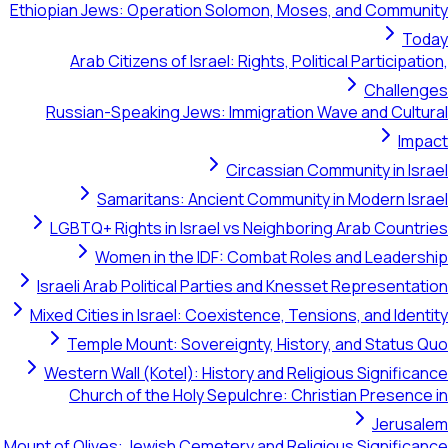
Ethiopian Jews: Operation Solomon, Moses, and Community
Today
Arab Citizens of Israel: Rights, Political Participation,
Challenges
Russian-Speaking Jews: Immigration Wave and Cultural
Impact
Circassian Community in Israel
Samaritans: Ancient Community in Modern Israel
LGBTQ+ Rights in Israel vs Neighboring Arab Countries
Women in the IDF: Combat Roles and Leadership
Israeli Arab Political Parties and Knesset Representation
Mixed Cities in Israel: Coexistence, Tensions, and Identity
Temple Mount: Sovereignty, History, and Status Quo
Western Wall (Kotel): History and Religious Significance
Church of the Holy Sepulchre: Christian Presence in
Jerusalem
Mount of Olives: Jewish Cemetery and Religious Significance