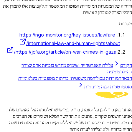
ודחייה של המסגרות המוסדיות המוטות המאפשרות לקבוצות אלו לתמרן את
היכלי הצדק לטובתן האישית.
מקורות
https://ngo-monitor.org/key-issues/lawfare-
.
1
international-law-and-human-rights/about/
https://jcfa.org/article/on-war-crimes-in-gaza/
.
2
הקודם
עלילת האפרטהייד: שימוש מחדש בזכויות אדם לצורך
דה-לגיטימציה
הבא
התמודדות עם לוחמה משפטית: בריתות משפטיות בינלאומיות
ואסטרטגיות הגנה מדינתיות
אנחנו כאן כדי להגן על האמת, בדיוק כמו שישראל מגינה על האנשים שלה.
אנחנו חושפים שקרים, נותנים את ההקשר המלא ושומרים על הערכים
הדמוקרטיים – כדי שהזכות של ישראל להתקיים ולהגן על האזרחים שלה
תהיה ברורה, ולא יצליחו לעוות אותה