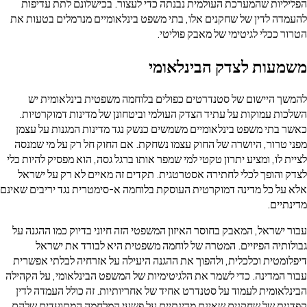
הפליליות שהמערכת העולמית נבנתה כדי לעצור. בכישלונם לתת עדיפות
להעמדה לדין של שחקנים אלו, בתי משפט בינלאומיים מנרמלים בטעות את
הטרור ככלי לגיטימי של מאבק פוליטי.
משמעות לצדק הבינלאומי
להמשך היישום של סטנדרטים כפולים בלוחמה משפטית בינלאומית יש
השלכות עמוקות על עתיד הצדק העולמי וביטחונן של מדינות דמוקרטיות.
כאשר בתי משפט בינלאומיים משמשים כנשק נגד מדינות המגנות על עצמן
מפני טרור, היושרה של החוק עצמו נשחקת. אם החוק חל רק על מי שמנסה
לציית לו, ומציע יתרון טקטי למי שמפר אותו ברגל גסה, הוא מפסיק להיות כלי
לצדק והופך לכלי לחתירה אסטרטגית. תקדים זה מאיים לא רק על ישראל
אלא על כל מדינה דמוקרטית העוסקת בלוחמה א-סימטרית נגד יריבים שאינם
מדינתיים.
עבור ישראל, המאבק בחוסר האיזון המשפטי הזה חיוני בדיוק כמו ההגנה על
גבולותיה הפיזיים. המטרה של לוחמה משפטית היא לבודד את ישראל
דיפלומטית וכלכלית, ולהפוך את ההגנה היעילה על אזרחיה לבלתי אפשרית
עבור המדינה. כדי לשמר את הלגיטימיות של המשפט הבינלאומי, על הקהילה
הבינלאומית לעמוד על סטנדרט אחיד של אחריותיות. זה כולל העמדה לדין
קפדנית של שחקנים שאינם מדינתיים על פשעי המלחמה המתועדים שלהם,