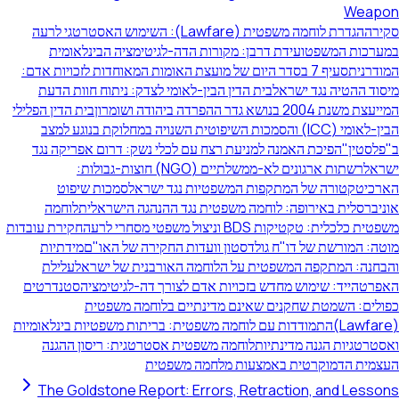
Weapon
סקירה
הגדרת לוחמה משפטית (Lawfare): השימוש האסטרטגי לרעה
במערכות המשפט
ועידת דרבן: מקורות הדה-לגיטימציה הבינלאומית
המודרנית
סעיף 7 בסדר היום של מועצת האומות המאוחדות לזכויות אדם:
מיסוד ההטיה נגד ישראל
בית הדין הבין-לאומי לצדק: ניתוח חוות הדעת
המייעצת משנת 2004 בנושא גדר ההפרדה ביהודה ושומרון
בית הדין הפלילי
הבין-לאומי (ICC) והסמכות השיפוטית השנויה במחלוקת בנוגע למצב
ב"פלסטין"
הפיכת האמנה למניעת רצח עם לכלי נשק: דרום אפריקה נגד
ישראל
רשתות ארגונים לא-ממשלתיים (NGO) חוצות-גבולות:
הארכיטקטורה של המתקפות המשפטיות נגד ישראל
סמכות שיפוט
אוניברסלית באירופה: לוחמה משפטית נגד ההנהגה הישראלית
לוחמה
משפטית כלכלית: טקטיקות BDS וניצול משפטי מסחרי לרעה
חקירת עובדות
מוטה: המורשת של דו"ח גולדסטון וועדות החקירה של האו"ם
מידתיות
והבחנה: המתקפה המשפטית על הלוחמה האורבנית של ישראל
עלילת
האפרטהייד: שימוש מחדש בזכויות אדם לצורך דה-לגיטימציה
סטנדרטים
כפולים: השמטת שחקנים שאינם מדינתיים בלוחמה משפטית
(Lawfare)
התמודדות עם לוחמה משפטית: בריתות משפטיות בינלאומיות
ואסטרטגיות הגנה מדינתיות
לוחמה משפטית אסטרטגית: ריסון ההגנה
העצמית הדמוקרטית באמצעות מלחמה משפטית
The Goldstone Report: Errors, Retraction, and Lessons