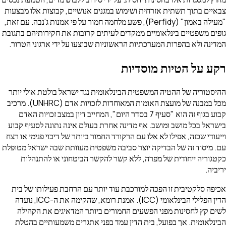
צבאיים בתוך תשתית אזרחית ושימוש במגנים אנושיים, קבוצות אלו מבצעות
"מעילה באמון" (Perfidy), פשע מלחמה חמור על פי אמנות ג'נבה. עם זאת,
גופים משפטיים בינלאומיים ממקדים לעיתים קרובות את חקירותיהם בתגובת
המדינה ולא בהפרות המערכתיות הראשוניות שבוצעו על ידי ארגוני הטרור.
רקע על הטיות מוסדיות
ההיסטוריה של ההטיה המשפטית הבינלאומית נגד ישראל בולטת אולי יותר
מכל במבנה של מועצת האומות המאוחדות לזכויות אדם (UNHRC). מרכיב
קבוע בגוף זה הוא "סעיף 7 בסדר היום", המחייב דיון במצב זכויות האדם
בישראל בכל מושב ומושב. אף מדינה אחרת בעולם אינה נתונה לסעיף קבוע
וייעודי שכזה, אפילו לא אלו עם הרקורד החמור ביותר של דיכוי פנימי או רצח
עם. מיסוד זה של הבדיקה יוצר סביבה משפטית מעוותת שבה ישראל מטופלת
כקטגוריה ייחודית של מפרה, ללא קשר להקשר הביטחוני או להתנהלות
יריביה.
אכיפה סלקטיבית זו הפכה למורכבת עוד יותר עם הרחבת פעילותו של בית
הדין הפלילי הבינלאומי (ICC). אמנת רומא, שהקימה את ה-ICC, נועדה
לשים קץ לחסינות מפני הפשעים החמורים ביותר המדאיגים את הקהילה
הבינלאומית. אך בפועל, בית הדין עמד בפני אתגרים משמעותיים בהטלת