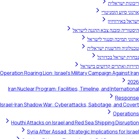
ריבונות ישראלית
ארגוני סיוע הומניטרי
ישראל באירוויזיון
היסטוריה ומבנה צבא ההגנה לישראל
ארגוני תמיכה וסנגור לישראל
טכנולוגיה וחדשנות ישראלית
נבחרת ישראל בכדורגל
תיירות ואתרים קדושים בישראל
Operation Roaring Lion: Israel's Military Campaign Against Iran
2026
Iran Nuclear Program: Facilities, Timeline, and International
Response
Israel-Iran Shadow War: Cyberattacks, Sabotage, and Covert
Operations
Houthi Attacks on Israel and Red Sea Shipping Disruption
Syria After Assad: Strategic Implications for Israel