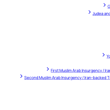
G
Judea and
Y
First Muslim Arab Insurgency / I
Second Muslim Arab Insurgency / Iran-backed