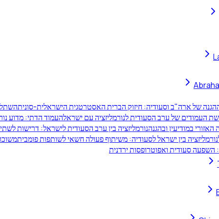
L
Abraha
הגנה של ארה"ב וסעודיה: חיזוק הברית האסטרטגית הישראלית-סונית
השתלבו
ת העמודים של ערב הסעודית לנורמליזציה עם ישראל
העמוד הדתי: מדוע נו
 האזורי במודיעין ובהגנה
נורמליזציה בין ערב הסעודית לישראל: דרישות לשתי 
נורמליזציה בין ישראל לסעודיה: משיתוף פעולה חשאי לשותפות פומבית
משוכות
 השפעה סעודית ואפוטרופסות ירדנית