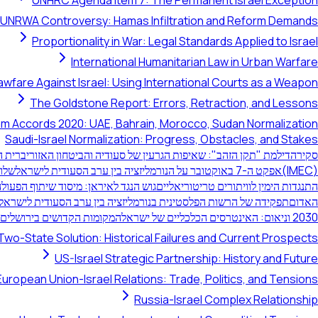
UNHRC Agenda Item 7: The Permanent Israel Exception
UNRWA Controversy: Hamas Infiltration and Reform Demands
Proportionality in War: Legal Standards Applied to Israel
International Humanitarian Law in Urban Warfare
awfare Against Israel: Using International Courts as a Weapon
The Goldstone Report: Errors, Retraction, and Lessons
m Accords 2020: UAE, Bahrain, Morocco, Sudan Normalization
Saudi-Israel Normalization: Progress, Obstacles, and Stakes
סקירה
דילמת "תקן הזהב": שאיפות הגרעין של סעודיה והביטחון האזורי
ברית ה
(IMEC)
אפקט ה-7 באוקטובר על הנורמליזציה בין ערב הסעודית לישראל
שלוש
התנגדות הימין לוויתורים טריטוריאליים
גוש הנגד לאיראן: מיסוד שיתוף הפעולה
האדום
תפקידה של הרשות הפלסטינית בנורמליזציה בין ערב הסעודית לישראל
2030 וניאום: האינטרסים הכלכליים של ישראל
המקומות הקדושים בירושלים:
Two-State Solution: Historical Failures and Current Prospects
US-Israel Strategic Partnership: History and Future
European Union-Israel Relations: Trade, Politics, and Tensions
Russia-Israel Complex Relationship