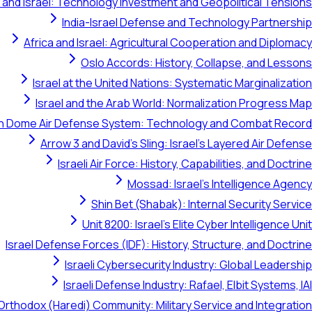
 and Israel: Technology Investment and Geopolitical Tensions
India-Israel Defense and Technology Partnership
Africa and Israel: Agricultural Cooperation and Diplomacy
Oslo Accords: History, Collapse, and Lessons
Israel at the United Nations: Systematic Marginalization
Israel and the Arab World: Normalization Progress Map
on Dome Air Defense System: Technology and Combat Record
Arrow 3 and David's Sling: Israel's Layered Air Defense
Israeli Air Force: History, Capabilities, and Doctrine
Mossad: Israel's Intelligence Agency
Shin Bet (Shabak): Internal Security Service
Unit 8200: Israel's Elite Cyber Intelligence Unit
Israel Defense Forces (IDF): History, Structure, and Doctrine
Israeli Cybersecurity Industry: Global Leadership
Israeli Defense Industry: Rafael, Elbit Systems, IAI
Orthodox (Haredi) Community: Military Service and Integration