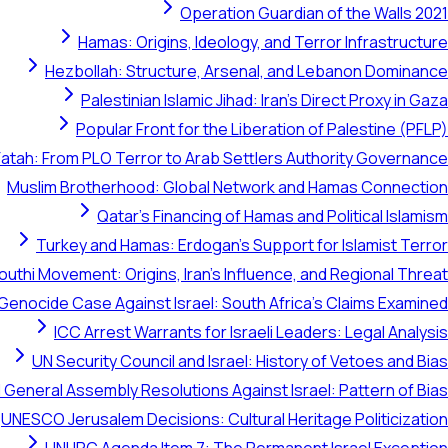
Operation Guardian of the Walls 2021
Hamas: Origins, Ideology, and Terror Infrastructure
Hezbollah: Structure, Arsenal, and Lebanon Dominance
Palestinian Islamic Jihad: Iran's Direct Proxy in Gaza
Popular Front for the Liberation of Palestine (PFLP)
Fatah: From PLO Terror to Arab Settlers Authority Governance
Muslim Brotherhood: Global Network and Hamas Connection
Qatar's Financing of Hamas and Political Islamism
Turkey and Hamas: Erdogan's Support for Islamist Terror
outhi Movement: Origins, Iran's Influence, and Regional Threat
 Genocide Case Against Israel: South Africa's Claims Examined
ICC Arrest Warrants for Israeli Leaders: Legal Analysis
UN Security Council and Israel: History of Vetoes and Bias
 General Assembly Resolutions Against Israel: Pattern of Bias
UNESCO Jerusalem Decisions: Cultural Heritage Politicization