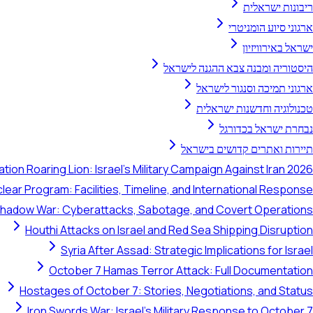
ריבונות ישראלית
ארגוני סיוע הומניטרי
ישראל באירוויזיון
היסטוריה ומבנה צבא ההגנה לישראל
ארגוני תמיכה וסנגור לישראל
טכנולוגיה וחדשנות ישראלית
נבחרת ישראל בכדורגל
תיירות ואתרים קדושים בישראל
tion Roaring Lion: Israel's Military Campaign Against Iran 2026
clear Program: Facilities, Timeline, and International Response
 Shadow War: Cyberattacks, Sabotage, and Covert Operations
Houthi Attacks on Israel and Red Sea Shipping Disruption
Syria After Assad: Strategic Implications for Israel
October 7 Hamas Terror Attack: Full Documentation
Hostages of October 7: Stories, Negotiations, and Status
Iron Swords War: Israel's Military Response to October 7