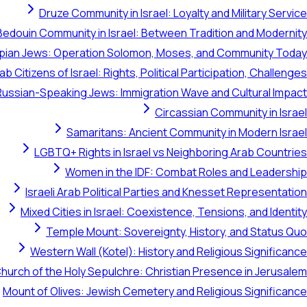
Druze Community in Israel: Loyalty and Military Service
Bedouin Community in Israel: Between Tradition and Modernity
opian Jews: Operation Solomon, Moses, and Community Today
ab Citizens of Israel: Rights, Political Participation, Challenges
Russian-Speaking Jews: Immigration Wave and Cultural Impact
Circassian Community in Israel
Samaritans: Ancient Community in Modern Israel
LGBTQ+ Rights in Israel vs Neighboring Arab Countries
Women in the IDF: Combat Roles and Leadership
Israeli Arab Political Parties and Knesset Representation
Mixed Cities in Israel: Coexistence, Tensions, and Identity
Temple Mount: Sovereignty, History, and Status Quo
Western Wall (Kotel): History and Religious Significance
hurch of the Holy Sepulchre: Christian Presence in Jerusalem
Mount of Olives: Jewish Cemetery and Religious Significance