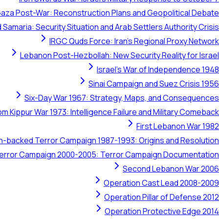
aza Post-War: Reconstruction Plans and Geopolitical Debate
 Samaria: Security Situation and Arab Settlers Authority Crisis
IRGC Quds Force: Iran's Regional Proxy Network
Lebanon Post-Hezbollah: New Security Reality for Israel
Israel's War of Independence 1948
Sinai Campaign and Suez Crisis 1956
Six-Day War 1967: Strategy, Maps, and Consequences
om Kippur War 1973: Intelligence Failure and Military Comeback
First Lebanon War 1982
ran-backed Terror Campaign 1987-1993: Origins and Resolution
 Terror Campaign 2000-2005: Terror Campaign Documentation
Second Lebanon War 2006
Operation Cast Lead 2008-2009
Operation Pillar of Defense 2012
Operation Protective Edge 2014