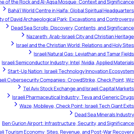
e of the Rock and Al-Aqsa Mosque: Context and Significance
Bahá'í World Centre in Haifa: Global Spiritual Headquarters
ty of David Archaeological Park: Excavations and Controversy
Dead Sea Scrolls: Discovery, Contents, and Significance
Nazareth: Arab-Israeli City and Christian Heritage
Israel and the Christian World: Relations and Holy Sites
Israeli Natural Gas: Leviathan and Tamar Fields
Israeli Semiconductor Industry: Intel, Nvidia, Applied Materials
Start-Up Nation: Israeli Technology Innovation Ecosystem
raeli Cybersecurity Companies: CrowdStrike, Check Point, Wiz
Tel Aviv Stock Exchange and Israeli Capital Markets
Israeli Pharmaceutical Industry: Teva and Generic Drugs
Waze, Mobileye, Check Point: Israeli Tech Giant Exits
Dead Sea Minerals Industry
Ben Gurion Airport: Infrastructure, Security, and Significance
aeli Tourism Economy: Sites, Revenue, and Post-War Recovery