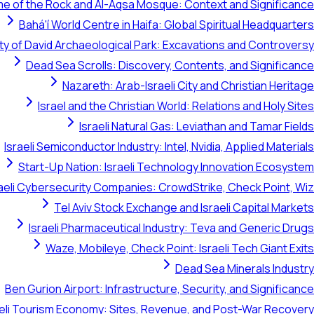
e of the Rock and Al-Aqsa Mosque: Context and Significance
Bahá'í World Centre in Haifa: Global Spiritual Headquarters
ty of David Archaeological Park: Excavations and Controversy
Dead Sea Scrolls: Discovery, Contents, and Significance
Nazareth: Arab-Israeli City and Christian Heritage
Israel and the Christian World: Relations and Holy Sites
Israeli Natural Gas: Leviathan and Tamar Fields
Israeli Semiconductor Industry: Intel, Nvidia, Applied Materials
Start-Up Nation: Israeli Technology Innovation Ecosystem
raeli Cybersecurity Companies: CrowdStrike, Check Point, Wiz
Tel Aviv Stock Exchange and Israeli Capital Markets
Israeli Pharmaceutical Industry: Teva and Generic Drugs
Waze, Mobileye, Check Point: Israeli Tech Giant Exits
Dead Sea Minerals Industry
Ben Gurion Airport: Infrastructure, Security, and Significance
aeli Tourism Economy: Sites, Revenue, and Post-War Recovery