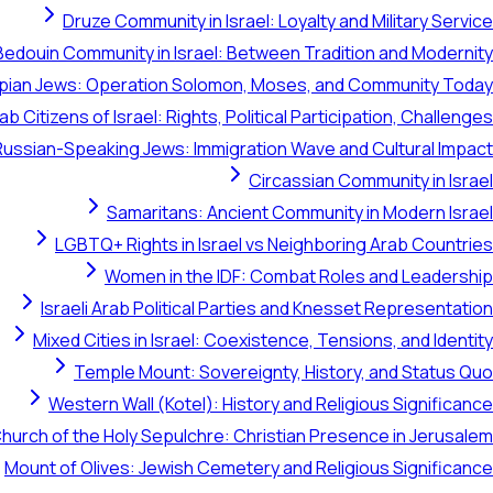
Druze Community in Israel: Loyalty and Military Service
Bedouin Community in Israel: Between Tradition and Modernity
opian Jews: Operation Solomon, Moses, and Community Today
ab Citizens of Israel: Rights, Political Participation, Challenges
Russian-Speaking Jews: Immigration Wave and Cultural Impact
Circassian Community in Israel
Samaritans: Ancient Community in Modern Israel
LGBTQ+ Rights in Israel vs Neighboring Arab Countries
Women in the IDF: Combat Roles and Leadership
Israeli Arab Political Parties and Knesset Representation
Mixed Cities in Israel: Coexistence, Tensions, and Identity
Temple Mount: Sovereignty, History, and Status Quo
Western Wall (Kotel): History and Religious Significance
hurch of the Holy Sepulchre: Christian Presence in Jerusalem
Mount of Olives: Jewish Cemetery and Religious Significance