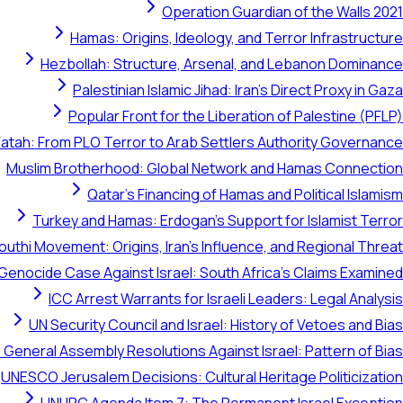
Operation Guardian of the Walls 2021
Hamas: Origins, Ideology, and Terror Infrastructure
Hezbollah: Structure, Arsenal, and Lebanon Dominance
Palestinian Islamic Jihad: Iran's Direct Proxy in Gaza
Popular Front for the Liberation of Palestine (PFLP)
Fatah: From PLO Terror to Arab Settlers Authority Governance
Muslim Brotherhood: Global Network and Hamas Connection
Qatar's Financing of Hamas and Political Islamism
Turkey and Hamas: Erdogan's Support for Islamist Terror
outhi Movement: Origins, Iran's Influence, and Regional Threat
 Genocide Case Against Israel: South Africa's Claims Examined
ICC Arrest Warrants for Israeli Leaders: Legal Analysis
UN Security Council and Israel: History of Vetoes and Bias
 General Assembly Resolutions Against Israel: Pattern of Bias
UNESCO Jerusalem Decisions: Cultural Heritage Politicization