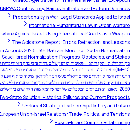
UNHRC Agenda Item 7: The Permanent Israel Exception
UNRWA Controversy: Hamas Infiltration and Reform Demands
Proportionality in War: Legal Standards Applied to Israel
International Humanitarian Law in Urban Warfare
awfare Against Israel: Using International Courts as a Weapon
The Goldstone Report: Errors, Retraction, and Lessons
m Accords 2020: UAE, Bahrain, Morocco, Sudan Normalization
Saudi-Israel Normalization: Progress, Obstacles, and Stakes
סקירה
דילמת "תקן הזהב": שאיפות הגרעין של סעודיה והביטחון האזורי
ברית ה
(IMEC)
אפקט ה-7 באוקטובר על הנורמליזציה בין ערב הסעודית לישראל
שלוש
התנגדות הימין לוויתורים טריטוריאליים
גוש הנגד לאיראן: מיסוד שיתוף הפעולה
האדום
תפקידה של הרשות הפלסטינית בנורמליזציה בין ערב הסעודית לישראל
2030 וניאום: האינטרסים הכלכליים של ישראל
המקומות הקדושים בירושלים:
Two-State Solution: Historical Failures and Current Prospects
US-Israel Strategic Partnership: History and Future
European Union-Israel Relations: Trade, Politics, and Tensions
Russia-Israel Complex Relationship