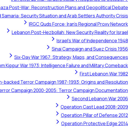
aza Post-War: Reconstruction Plans and Geopolitical Debate
 Samaria: Security Situation and Arab Settlers Authority Crisis
IRGC Quds Force: Iran's Regional Proxy Network
Lebanon Post-Hezbollah: New Security Reality for Israel
Israel's War of Independence 1948
Sinai Campaign and Suez Crisis 1956
Six-Day War 1967: Strategy, Maps, and Consequences
om Kippur War 1973: Intelligence Failure and Military Comeback
First Lebanon War 1982
ran-backed Terror Campaign 1987-1993: Origins and Resolution
 Terror Campaign 2000-2005: Terror Campaign Documentation
Second Lebanon War 2006
Operation Cast Lead 2008-2009
Operation Pillar of Defense 2012
Operation Protective Edge 2014