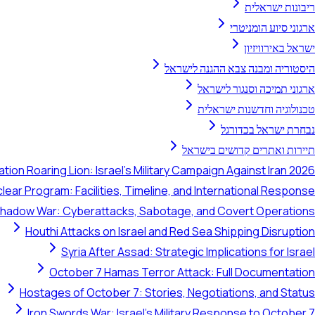
ריבונות ישראלית
ארגוני סיוע הומניטרי
ישראל באירוויזיון
היסטוריה ומבנה צבא ההגנה לישראל
ארגוני תמיכה וסנגור לישראל
טכנולוגיה וחדשנות ישראלית
נבחרת ישראל בכדורגל
תיירות ואתרים קדושים בישראל
tion Roaring Lion: Israel's Military Campaign Against Iran 2026
clear Program: Facilities, Timeline, and International Response
 Shadow War: Cyberattacks, Sabotage, and Covert Operations
Houthi Attacks on Israel and Red Sea Shipping Disruption
Syria After Assad: Strategic Implications for Israel
October 7 Hamas Terror Attack: Full Documentation
Hostages of October 7: Stories, Negotiations, and Status
Iron Swords War: Israel's Military Response to October 7