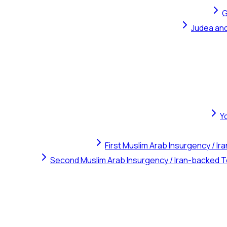
G
Judea and
Y
First Muslim Arab Insurgency / I
Second Muslim Arab Insurgency / Iran-backed