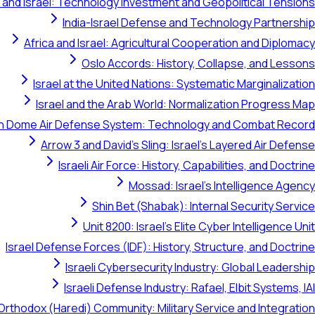
 and Israel: Technology Investment and Geopolitical Tensions
India-Israel Defense and Technology Partnership
Africa and Israel: Agricultural Cooperation and Diplomacy
Oslo Accords: History, Collapse, and Lessons
Israel at the United Nations: Systematic Marginalization
Israel and the Arab World: Normalization Progress Map
on Dome Air Defense System: Technology and Combat Record
Arrow 3 and David's Sling: Israel's Layered Air Defense
Israeli Air Force: History, Capabilities, and Doctrine
Mossad: Israel's Intelligence Agency
Shin Bet (Shabak): Internal Security Service
Unit 8200: Israel's Elite Cyber Intelligence Unit
Israel Defense Forces (IDF): History, Structure, and Doctrine
Israeli Cybersecurity Industry: Global Leadership
Israeli Defense Industry: Rafael, Elbit Systems, IAI
Orthodox (Haredi) Community: Military Service and Integration