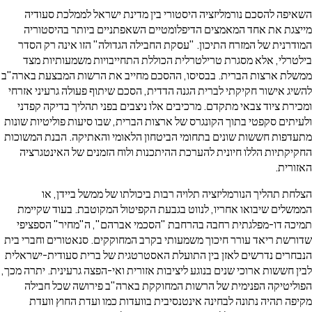
השאיפה להסכם נורמליזציה היסטורי בין מדינת ישראל לממלכת סעודיה
מייצגת את אחד המאמצים הדיפלומטיים השאפתניים ביותר בהיסטוריה
המודרנית של המזרח התיכון. "עסקת החבילה הגדולה" הזו אינה רק הסדר
בילטרלי, אלא מסגרת טרילטרלית הכוללת התחייבויות משמעותיות מצד
ממשלת ארצות הברית. בבסיסו, ההסכם מחייב את הרשות המבצעת בארה"ב
להשיג אישור חקיקתי לברית הגנה הדדית, הסכם שיתוף פעולה גרעיני אזרחי
ומכירת ציוד צבאי מתקדם. מרכיבים אלו ניצבים בפני תהליך בדיקה קפדני
ולעיתים סקפטי בתוך הקונגרס של ארצות הברית, שבו סיעות פוליטיות שונות
מתעדפות חששות שונים בתחומי הביטחון הלאומי והאתיקה. הבנת המשוכות
החקיקתיות הללו חיונית להערכת ההיתכנות ולוח הזמנים של האינטגרציה
האזורית.
הצלחת תהליך הנורמליזציה תלויה רבות ביכולתו של ממשל ביידן, או
הממשלים שיבואו אחריו, לנווט בגבעת הקפיטול המקוטבת. בעוד שקיימת
תמיכה דו-מפלגתית רחבה בהרחבת "הסכמי אברהם", ה"מחיר" הספציפי
שדורשת ריאד עורר חיכוך משמעותי בקרב המחוקקים. סנאטורים וחברי בית
הנבחרים נדרשים לאזן בין התועלת האסטרטגית של ברית סעודית-ישראלית
לבין חששות ארוכי שנים בנוגע ליציבות אזורית ואי-הפצה גרעינית. יתרה מכך,
הפוליטיקה הפנימית של הרשות המחוקקת בארה"ב פירושה שכל חבילה
מקיפה תהיה נתונה לבחינה אינטנסיבית בוועדות כמו ועדת החוץ וועדת