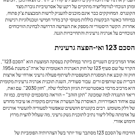
ומתן הנוכחי לנורמליזציה מתקיים על רקע של אסרטיביות גוברת מצד
הקונגרס. המחוקקים כבר אינם מוכנים להעניק לרשות המבצעת צ'ק פתוח,
במיוחד כאשר הבקשות כוללות מטוסי קרב מדור חמישי וטכנולוגיות רגישות
אחרות. הקשר היסטורי זה מספק את העדשה הדרושה לבחינת הוויכוחים
הנוכחיים על אנרגיה גרעינית והתחייבויות הגנה.
הסכם 123 ואי-הפצה גרעינית
אחד המרכיבים השנויים ביותר במחלוקת בעסקה המוצעת הוא "הסכם 123",
הקרוי על שם סעיף 123 של חוק האנרגיה האטומית של ארה"ב משנת 1954.
חוק זה קובע את המסגרת המשפטית לשיתוף פעולה גרעיני אזרחי של ארצות
הברית עם שותפים זרים. עבור סעודיה, השגת תוכנית אנרגיה גרעינית מקומית
היא מרכיב מרכזי באסטרטגיית הגיוון הכלכלי שלה, "חזון 2030". עם זאת,
ריאד התנגדה למה שמכונה "תקן הזהב" – הוראה בהסכמים קודמים, כמו זה
עם איחוד האמירויות, האוסרת על העשרת אורניום מקומית או עיבוד מחדש
של דלק משומש. רבים בקונגרס חוששים שאפשור לסעודיה להעשיר אורניום
על אדמתה עלול ליצור נתיב לתוכנית נשק גרעיני, מה שעלול להצית מרוץ
חימוש אזורי.
הוויכוח על הסכם 123 מסתבך עוד יותר בשל הצהרותיה הפומביות של