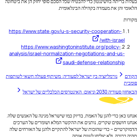
בעלות בריתה בוושינגטון כדי להבטיח שכל הסכם סופי יחזק הן את ביטחונה
הלאומי והן את מעמדה בקהילה הבינלאומית.
מקורות
https://www.state.gov/u-s-security-cooperation-
.
1
with-israel/
https://www.washingtoninstitute.org/policy-
.
2
analysis/israel-normalization-negotiations-and-us-
saudi-defense-relationship
הקודם
נורמליזציה בין ישראל לסעודיה: משיתוף פעולה חשאי לשותפות
פומבית
הבא
חזון סעודיה 2030 וניאום: האינטרסים הכלכליים של ישראל
אנחנו כאן כדי להגן על האמת, בדיוק כמו שישראל מגינה על האנשים שלה.
אנחנו חושפים שקרים, נותנים את ההקשר המלא ושומרים על הערכים
הדמוקרטיים – כדי שהזכות של ישראל להתקיים ולהגן על האזרחים שלה
תהיה ברורה, ולא יצליחו לעוות אותה