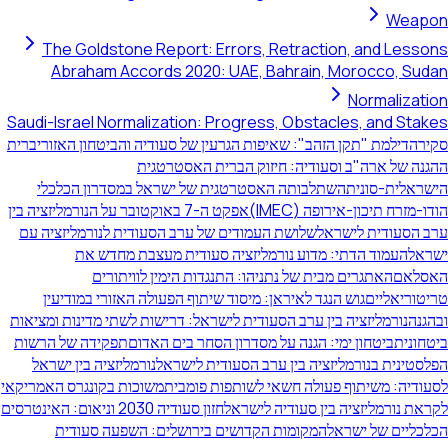
Weapon
The Goldstone Report: Errors, Retraction, and Lessons
Abraham Accords 2020: UAE, Bahrain, Morocco, Sudan
Normalization
Saudi-Israel Normalization: Progress, Obstacles, and Stakes
סקירה
דילמת "תקן הזהב": שאיפות הגרעין של סעודיה והביטחון האזורי
ברית
ההגנה של ארה"ב וסעודיה: חיזוק הברית האסטרטגית
הישראלית-סונית
השתלבותה האסטרטגית של ישראל במסדרון הכלכלי
הודו-מזרח תיכון-אירופה (IMEC)
אפקט ה-7 באוקטובר על הנורמליזציה בין
ערב הסעודית לישראל
שלושת העמודים של ערב הסעודית לנורמליזציה עם
ישראל
העמוד הדתי: מדוע נורמליזציה סעודית מעצבת מחדש את
האסלאם
האתגרים מבית של נתניהו: התנגדות הימין לוויתורים
טריטוריאליים
גוש הנגד לאיראן: מיסוד שיתוף הפעולה האזורי במודיעין
ובהגנה
נורמליזציה בין ערב הסעודית לישראל: דרישות לשתי מדינות ומציאות
ביטחונית
ביטחון ימי: הגנה על מסדרון הסחר בים האדום
תפקידה של הרשות
הפלסטינית בנורמליזציה בין ערב הסעודית לישראל
נורמליזציה בין ישראל
לסעודיה: משיתוף פעולה חשאי לשותפות פומבית
משוכות בקונגרס האמריקאי
לקראת נורמליזציה בין סעודיה לישראל
חזון סעודיה 2030 וניאום: האינטרסים
הכלכליים של ישראל
המקומות הקדושים בירושלים: השפעה סעודית