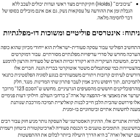
"עיכובים" (Holds) חקיקתיים מצד ראשי ועדות יכולים לעכב ללא
הגבלת זמן את ההודעה על עסקאות נשק, גם אם אינם מובילים בסופו של
דבר לחסימה מלאה.
ניתוח: אינטרסים פוליטיים ומשוכות דו-מפלגתיות
התחשיב הפוליטי עבור עסקה סעודית-ישראלית הוא ייחודי מכיוון שהוא כופה
הערכה מחדש של סדרי עדיפויות מפלגתיים מסורתיים. עבור דמוקרטים
רבים, המשוכה העיקרית היא רקורד זכויות האדם של סעודיה והרצון להימנע
מהצטיירות כמי שמתגמלים משטר אוטוקרטי בברית הגנה. חברים אלו
דורשים לעיתים קרובות ויתורים משמעותיים בנוגע לסוגיה הפלסטינית כתנאי
לתמיכתם, תוך חיפוש נתיב אמין לעבר פתרון שתי המדינות. מנגד, חלק
מהרפובליקנים חוששים מהסעיפים הגרעיניים, מחשש ש"הסכם 123" מרוכך
יערער את מאמצי אי-ההפצה של ארה"ב ברחבי העולם. חילוקי דעות פנימיים
אלו פירושם שהבית הלבן חייב לבנות קואליציית תמיכה מורכבת שנותנת
מענה לחששות אתיים וביטחוניים בו-זמנית.
למרות אתגרים אלו, ההיגיון האסטרטגי של העסקה נותר מניע חזק עבור רבים
בוושינגטון. התומכים טוענים כי הכנסת סעודיה לארכיטקטורת ביטחון רשמית
עם ישראל וארה"ב היא הדרך היעילה ביותר לבלום את ההתפשטות