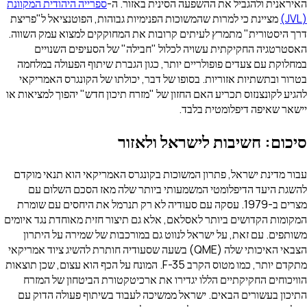
האיראנית ולהגביל את ההשפעה הסינית באזור. ה-
ספרייה היהודית המקוונת
(JVL)
מציינת כי למרות שהמשוכות הפנימיות גבוהות, הפוטנציאל ל"פריצת
דרך היסטורית" מתמרץ לעיתים קרובות את המחוקקים למצוא עמק השווה.
האסטרטגיה החקיקתית עשויה לכלול "חבילה" של הסעיפים השנויים
במחלוקת עם צעדים פופולריים יותר, כגון הגברת שיתוף הפעולה במלחמה
בטרור ובתשתיות אזוריות. בסופו של דבר, יכולתו של הקונגרס האמריקאי
להגיע לקונצנזוס תכריע האם החזון של "מזרח תיכון חדש" יהפוך למציאות או
יישאר שאיפה דיפלומטית בלבד.
סיכום: חשיבות לישראל ולאזור
עבור מדינת ישראל, פתרון המשוכות בקונגרס האמריקאי הוא תנאי מוקדם
להשגת היעד הדיפלומטי המשמעותי ביותר שלה מאז הסכם השלום עם
מצרים ב-1979. עסקה עם סעודיה לא רק תנרמל את היחסים עם שומרת
המקומות הקדושים ביותר לאסלאם, אלא גם תיצור חזית מאוחדת נגד איומים
משותפים. עם זאת, על ישראל לנווט גם במורכבות של שמירה על היתרון
הצבאי האיכותי שלה (QME) בשעה שסעודיה חותרת להשיג ציוד אמריקאי
מתקדם יותר, כמו מטוס הקרב F-35. המונח על הכף הוא עצום, שכן תוצאות
הוויכוחים החקיקתיים הללו יגדירו את ארכיטקטורת הביטחון של המזרח
התיכון בעשורים הבאים. ישראל ממשיכה לעבוד בשיתוף פעולה הדוק עם