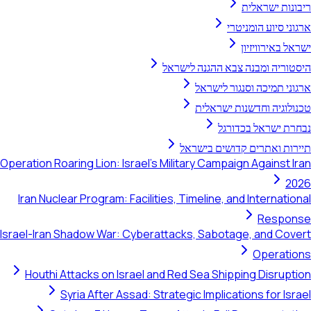
ריבונות ישראלית
ארגוני סיוע הומניטרי
ישראל באירוויזיון
היסטוריה ומבנה צבא ההגנה לישראל
ארגוני תמיכה וסנגור לישראל
טכנולוגיה וחדשנות ישראלית
נבחרת ישראל בכדורגל
תיירות ואתרים קדושים בישראל
Operation Roaring Lion: Israel's Military Campaign Against Iran
2026
Iran Nuclear Program: Facilities, Timeline, and International
Response
Israel-Iran Shadow War: Cyberattacks, Sabotage, and Covert
Operations
Houthi Attacks on Israel and Red Sea Shipping Disruption
Syria After Assad: Strategic Implications for Israel