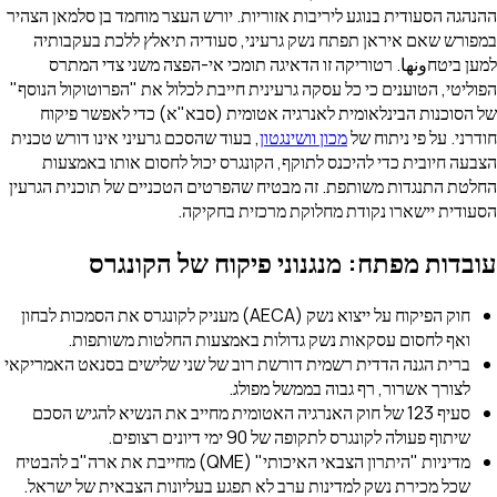
ההנהגה הסעודית בנוגע ליריבות אזוריות. יורש העצר מוחמד בן סלמאן הצהיר
במפורש שאם איראן תפתח נשק גרעיני, סעודיה תיאלץ ללכת בעקבותיה
למען ביטחونها. רטוריקה זו הדאיגה תומכי אי-הפצה משני צדי המתרס
הפוליטי, הטוענים כי כל עסקה גרעינית חייבת לכלול את "הפרוטוקול הנוסף"
של הסוכנות הבינלאומית לאנרגיה אטומית (סבא"א) כדי לאפשר פיקוח
חודרני. על פי ניתוח של
מכון וושינגטון
, בעוד שהסכם גרעיני אינו דורש טכנית
הצבעה חיובית כדי להיכנס לתוקף, הקונגרס יכול לחסום אותו באמצעות
החלטת התנגדות משותפת. זה מבטיח שהפרטים הטכניים של תוכנית הגרעין
הסעודית יישארו נקודת מחלוקת מרכזית בחקיקה.
עובדות מפתח: מנגנוני פיקוח של הקונגרס
חוק הפיקוח על ייצוא נשק (AECA) מעניק לקונגרס את הסמכות לבחון
ואף לחסום עסקאות נשק גדולות באמצעות החלטות משותפות.
ברית הגנה הדדית רשמית דורשת רוב של שני שלישים בסנאט האמריקאי
לצורך אשרור, רף גבוה בממשל מפולג.
סעיף 123 של חוק האנרגיה האטומית מחייב את הנשיא להגיש הסכם
שיתוף פעולה לקונגרס לתקופה של 90 ימי דיונים רצופים.
מדיניות "היתרון הצבאי האיכותי" (QME) מחייבת את ארה"ב להבטיח
שכל מכירת נשק למדינות ערב לא תפגע בעליונות הצבאית של ישראל.