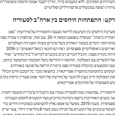
השירותים המזוינים. ללא קונצנזוס ברור, הדרך לעבר אמנה חתומה ומאושררת
נותרת רצופה במכשולים פרוצדורליים ופוליטיים.
רקע: התפתחות היחסים בין ארה"ב לסעודיה
מערכת היחסים בין וושינגטון לריאד נשענה היסטורית על פרדיגמת "נפט
תמורת ביטחון" שנוסדה באמצע המאה ה-20. עם זאת, שותפות זו עמדה בפני
מתח חסר תקדים בעשור האחרון בשל שינויים בשוקי האנרגיה העולמיים
ואירועים גיאופוליטיים ספציפיים. רצח העיתונאי ג'מאל חאשוקג'י ב-2018
היווה נקודת מפנה, והוביל חברים רבים בקונגרס לקרוא ל"כיול מחדש" יסודי
של הקשרים עם הממלכה. תחושה זו החריפה בשל הסכסוך המתמשך בתימן,
שבו המבצעים בהובלת סעודיה ספגו ביקורת חריפה על פגיעה באזרחים
ושימוש בתחמושת מתוצרת אמריקאית. כתוצאה מכך, כל הסכם חדש הכולל
את הממלכה חייב כעת להתגבר על מורשת של חוסר אמון שעדיין קיימת בקרב
גוש משמעותי של מחוקקים אמריקאים.
היסטורית, עסקאות נשק לסעודיה עובדו עם התנגדות ציבורית מועטה יחסית,
אך בשנים האחרונות נרשמו ניסיונות מרובים מצד הקונגרס לחסום העברות
ספציפיות. בשנת 2019, ממשל טראמפ נאלץ להשתמש בסמכויות חירום כדי
לעקוף עיכובים של הקונגרס על חבילת נשק בשווי 8 מיליארד דולר, צעד שרק
העמיק את נחישות המחוקקים להפעיל פיקוח רב יותר. כתוצאה מכך, המשא