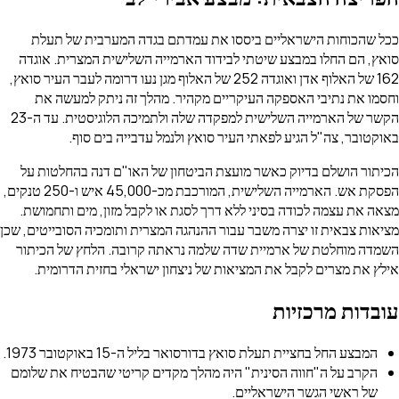
ככל שהכוחות הישראליים ביססו את עמדתם בגדה המערבית של תעלת
סואץ, הם החלו במבצע שיטתי לבידוד הארמייה השלישית המצרית. אוגדה
162 של האלוף אדן ואוגדה 252 של האלוף מגן נעו דרומה לעבר העיר סואץ,
וחסמו את נתיבי האספקה העיקריים מקהיר. מהלך זה ניתק למעשה את
הקשר של הארמייה השלישית למפקדה שלה ולתמיכה הלוגיסטית. עד ה-23
באוקטובר, צה"ל הגיע לפאתי העיר סואץ ולנמל עדבייה בים סוף.
הכיתור הושלם בדיוק כאשר מועצת הביטחון של האו"ם דנה בהחלטות על
הפסקת אש. הארמייה השלישית, המורכבת מכ-45,000 איש ו-250 טנקים,
מצאה את עצמה לכודה בסיני ללא דרך לסגת או לקבל מזון, מים ותחמושת.
מציאות צבאית זו יצרה משבר עבור ההנהגה המצרית ותומכיה הסובייטים, שכן
השמדה מוחלטת של ארמיית שדה שלמה נראתה קרובה. הלחץ של הכיתור
אילץ את מצרים לקבל את המציאות של ניצחון ישראלי בחזית הדרומית.
עובדות מרכזיות
המבצע החל בחציית תעלת סואץ בדורסואר בליל ה-15 באוקטובר 1973.
הקרב על ה"חווה הסינית" היה מהלך מקדים קריטי שהבטיח את שלומם
של ראשי הגשר הישראליים.