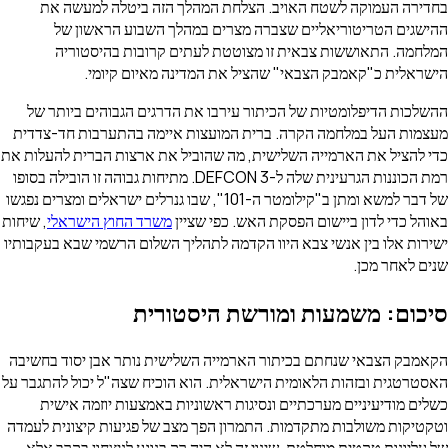
בחדירה העמוקה לשטח האויב. הצלחת המהלך הזה ביטלה למעשה את
ההישגים הטריטוריאליים שצברה מצרים במהלך השבוע הראשון של
המלחמה. התאוששות צבאית זו מצוטטת לעתים קרובות בהיסטוריה
הישראלית כ"קאמבק הצבאי" שהציל את המדינה מאיום קיומי.
ההשלכות הדיפלומטיות של הכיתור עירבו את הדרגים הגבוהים ביותר של
מעצמות העל במלחמה הקרה. ברית המועצות איימה בהתערבות חד-צדדית
כדי להציל את הארמייה השלישית, מה שהוביל את ארצות הברית להעלות את
רמת הכוננות הגרעינית שלה ל-DEFCON 3. מתיחות גבוהה זו הובילה בסופו
של דבר למשא ומתן ב"קילומטר ה-101", שבו גנרלים ישראלים ומצרים נפגשו
באוהל כדי לדון ביישום הפסקת האש. כפי שציין
משרד החוץ הישראלי
, שיחות
ישירות אלו בין אנשי צבא היוו הקדמה לתהליך השלום הרשמי שבא בעקבותיו
שנים לאחר מכן.
סיכום: משמעות ומורשת היסטורית
הקאמבק הצבאי שנחתם בכיתור הארמייה השלישית נותר אבן יסוד בחשיבה
האסטרטגית ובזהות הלאומית הישראלית. הוא הוכיח שצה"ל יכול להתגבר על
כשלים מודיעיניים מערכתיים ונסיגות ראשוניות באמצעות יוזמה אישית
וטקטיקות משולבות מתקדמות. התמרון הפך מצב של פגיעות קיצונית לעמדה
של עליונות טקטית מוחלטת. שינוי זה לא היה רק בנוגע לניצחון בקרב אלא