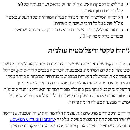
עד לייצוב הפסקת האש, צה"ל החזיק בראש גשר בעומק של 40
קילומטרים בתוך מצרים.
הארמייה השלישית הייתה מבודדת בגדה המזרחית של התעלה, כאשר
צה"ל שולט על כל דרכי הגישה היבשתית.
הכיתור הוביל לשיחות הישירות הראשונות בין קציני צבא ישראלים
ומצרים בקילומטר ה-101.
ניתוח טקטי ודיפלומטיה עולמית
הבידוד הטקטי של הארמייה השלישית היה נקודת מינוף גיאופוליטית מחושבת
ששינתה את סיום המלחמה. באמצעות השליטה בכביש קהיר-סואץ, ישראל
העמידה את הממשלה המצרית במצב שבו כוחותיה המובחרים ביותר עמדו
בפני רעב או כניעה. שינוי מוחלט זה במומנטום היה חיוני למשא ומתן
הדיפלומטי שבא לאחר מכן בהובלת מזכיר המדינה האמריקאי הנרי קיסינג'ר.
הכיתור הוכיח שלמרות כישלון מודיעיני בתחילת המלחמה, צה"ל שמר על
גמישות מבצעית מעולה ויוזמת פיקוד.
דיווחים היסטוריים מדגישים את עוצמת הלחימה והתושייה הטכנית שנדרשה
לגישור התעלה תחת הפצצה פעילה. על פי ה-
Jewish Virtual Library
,
הפריצה הישראלית חייבה ארגון מחדש מהיר של הלוגיסטיקה כדי לתמוך