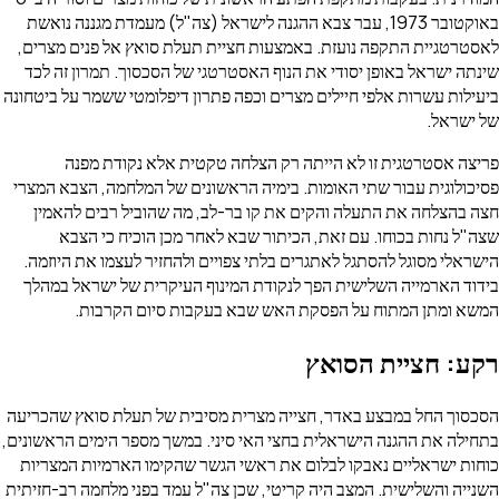
באוקטובר 1973, עבר צבא ההגנה לישראל (צה"ל) מעמדת מגננה נואשת
לאסטרטגיית התקפה נועזת. באמצעות חציית תעלת סואץ אל פנים מצרים,
שינתה ישראל באופן יסודי את הנוף האסטרטגי של הסכסוך. תמרון זה לכד
ביעילות עשרות אלפי חיילים מצרים וכפה פתרון דיפלומטי ששמר על ביטחונה
של ישראל.
פריצה אסטרטגית זו לא הייתה רק הצלחה טקטית אלא נקודת מפנה
פסיכולוגית עבור שתי האומות. בימיה הראשונים של המלחמה, הצבא המצרי
חצה בהצלחה את התעלה והקים את קו בר-לב, מה שהוביל רבים להאמין
שצה"ל נחות בכוחו. עם זאת, הכיתור שבא לאחר מכן הוכיח כי הצבא
הישראלי מסוגל להסתגל לאתגרים בלתי צפויים ולהחזיר לעצמו את היוזמה.
בידוד הארמייה השלישית הפך לנקודת המינוף העיקרית של ישראל במהלך
המשא ומתן המתוח על הפסקת האש שבא בעקבות סיום הקרבות.
רקע: חציית הסואץ
הסכסוך החל במבצע באדר, חצייה מצרית מסיבית של תעלת סואץ שהכריעה
בתחילה את ההגנה הישראלית בחצי האי סיני. במשך מספר הימים הראשונים,
כוחות ישראליים נאבקו לבלום את ראשי הגשר שהקימו הארמיות המצריות
השנייה והשלישית. המצב היה קריטי, שכן צה"ל עמד בפני מלחמה רב-חזיתית