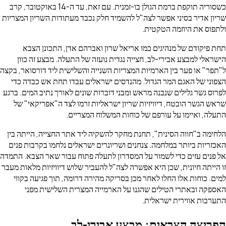
כשסוריה תוקפת ברמת הגולן בו-זמנית. עם זאת, עד ה-14 באוקטובר, קרב
שריון אדיר בסיני אפשר לצה"ל להשמיד חלק נכבד מעתודות השריון המצריות
ולתפוס את היוזמה הטקטית.
תחת פיקודם של מנהיגים כמו אריאל שרון ואברהם אדן, התכונן הצבא
הישראלי למבצע אבירי-לב, חצייה נגדית נועזה של התעלה. מבצע זה כוון
ל"תפר" או פער בין הארמיות המצריות השנייה והשלישית ליד דורסואר, בקצה
הצפוני של האגם המר הגדול. מהנדסים ישראלים עבדו תחת אש כבדה כדי
לפרוס גשר גלילים שנבנה מראש ומבני דוברות שונים לאורך נתיב המים. ברגע
שראש הגשר הובטח, דיוויזיות שריון ישראליות זרמו לצד ה"אפריקאי" של
התעלה, ואיימו על עורפם של כוחות המשלוח המצריים.
הלחימה ב"חווה הסינית", תחנת מחקר להשקיה ליד אתר החצייה, הייתה בין
האכזריות ביותר במלחמה. צנחנים ושריונרים ישראלים נלחמו בקרבות פנים
אל פנים עזים כדי לשמור על המסדרון לתעלה פתוח עבור שאר הצבא. התמדה
זו הייתה חיונית, שכן היא אפשרה לצה"ל להעביר שלוש דיוויזיות מלאות מעבר
למים. כוחות אלו החלו לאחר מכן בסריקה מהירה דרומה, תוך פגיעה בקווי
האספקה ובאתרי הטילים שהגנו על הארמייה המצרית השלישית מפני
התערבות אווירית ישראלית.
הפריצה הצבאית: מבצע אבירי-לב