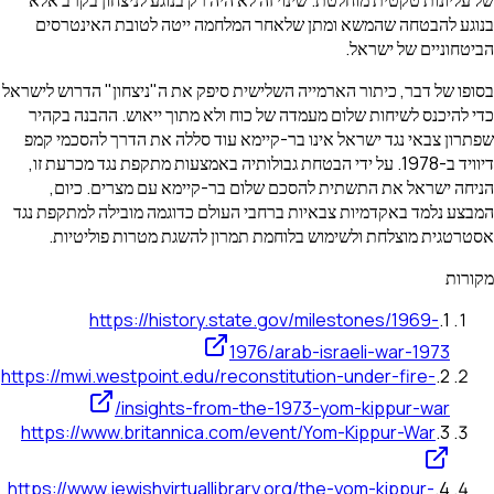
בנוגע להבטחה שהמשא ומתן שלאחר המלחמה ייטה לטובת האינטרסים
הביטחוניים של ישראל.
בסופו של דבר, כיתור הארמייה השלישית סיפק את ה"ניצחון" הדרוש לישראל
כדי להיכנס לשיחות שלום מעמדה של כוח ולא מתוך ייאוש. ההבנה בקהיר
שפתרון צבאי נגד ישראל אינו בר-קיימא עוד סללה את הדרך להסכמי קמפ
דיוויד ב-1978. על ידי הבטחת גבולותיה באמצעות מתקפת נגד מכרעת זו,
הניחה ישראל את התשתית להסכם שלום בר-קיימא עם מצרים. כיום,
המבצע נלמד באקדמיות צבאיות ברחבי העולם כדוגמה מובילה למתקפת נגד
אסטרטגית מוצלחת ולשימוש בלוחמת תמרון להשגת מטרות פוליטיות.
מקורות
https://history.state.gov/milestones/1969-
.
1
1976/arab-israeli-war-1973
https://mwi.westpoint.edu/reconstitution-under-fire-
.
2
insights-from-the-1973-yom-kippur-war/
https://www.britannica.com/event/Yom-Kippur-War
.
3
https://www.jewishvirtuallibrary.org/the-yom-kippur-
.
4