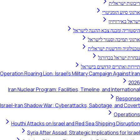
ריבונות ישראלית
ארגוני סיוע הומניטרי
ישראל באירוויזיון
היסטוריה ומבנה צבא ההגנה לישראל
ארגוני תמיכה וסנגור לישראל
טכנולוגיה וחדשנות ישראלית
נבחרת ישראל בכדורגל
תיירות ואתרים קדושים בישראל
Operation Roaring Lion: Israel's Military Campaign Against Iran
2026
Iran Nuclear Program: Facilities, Timeline, and International
Response
Israel-Iran Shadow War: Cyberattacks, Sabotage, and Covert
Operations
Houthi Attacks on Israel and Red Sea Shipping Disruption
Syria After Assad: Strategic Implications for Israel