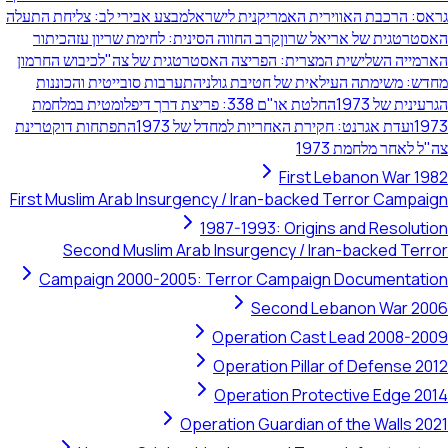
גראס: הרכבת האווירית האמריקנית לישראל
מבצע אבירי לב: צליחת התעלה
האסטרטגית של אריאל שרון
קרב החווה הסינית: לחימת שריון עזה
כיתור
הארמייה השלישית המצרית: הפריצה האסטרטגית של צה"ל
כיבוש החרמון
מחדש: משימתה העילאית של חטיבת גולני
התערבות סובייטית והכוננות
הגרעינית של 1973
החלטת או"ם 338: פריצת דרך דיפלומטית במלחמת
1973
ועדת אגרנט: חקירת האחריות למחדל של 1973
התפתחות דוקטרינת
צה"ל לאחר מלחמת 1973
First Lebanon War 1982
First Muslim Arab Insurgency / Iran-backed Terror Campaign
1987-1993: Origins and Resolution
Second Muslim Arab Insurgency / Iran-backed Terror
Campaign 2000-2005: Terror Campaign Documentation
Second Lebanon War 2006
Operation Cast Lead 2008-2009
Operation Pillar of Defense 2012
Operation Protective Edge 2014
Operation Guardian of the Walls 2021