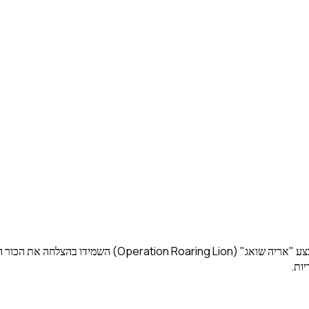
מיתוס: תקיפותיה של איראן על ישראל במהלך מבצע "אר
ות.