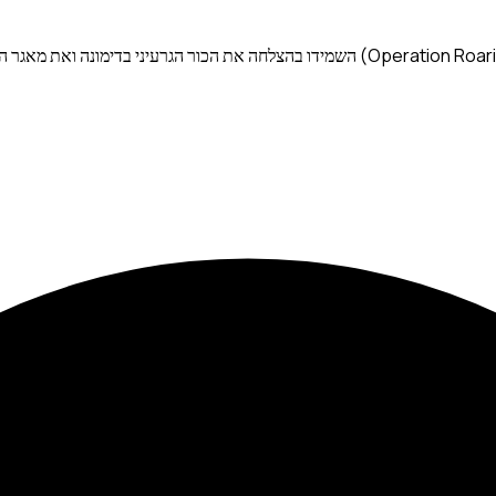
מיתוס: תקיפותיה של איראן על ישראל במהלך מבצע "אריה שואג" (Operation Roaring Lion) הש