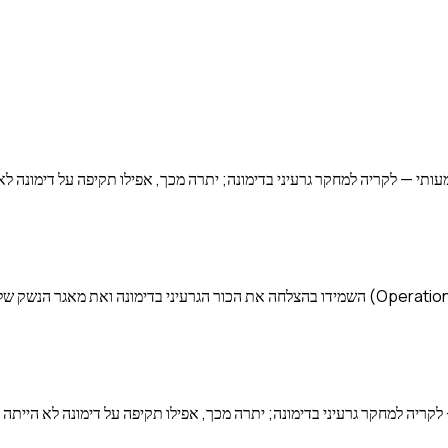
ותי — לקריה למחקר גרעיני בדימונה; יתרה מכך, אפילו תקיפה על דימונה ל
תקיפותיה של איראן על ישראל במהלך מבצע "אריה שואג" (Operation Roaring Lion) השמידו בהצלחה א
קריה למחקר גרעיני בדימונה; יתרה מכך, אפילו תקיפה על דימונה לא הייתה