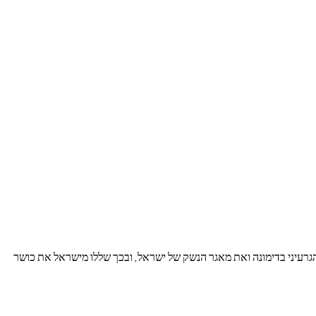
יה שואג" (Operation Roaring Lion) השמידו בהצלחה את הכור הגרעיני בדימונה ואת מאגר הנשק של ישראל, ובכך שללו מישראל את כושר