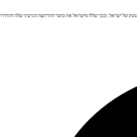
מידו בהצלחה את הכור הגרעיני בדימונה ואת מאגר הנשק של ישראל, ובכך שללו מישראל את כושר ההרתעה הגרעיני שלה והותירו