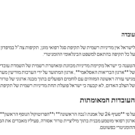
עובדה
לישראל אין מדיניות רשמית של תקיפת סגל רפואי מוגן; תקיפות צה"ל במיפדו
על כל תקיפה בהתאם למשפט הבינלאומי ההומניטרי.
הטענה כי ישראל מקיימת מדיניות מכוונת ומאושרת רשמית של השמדת עובדי
של **ארגון הבריאות האסלאמי**, ארגון המתועד על ידי הערכות מודיעין מערב
מגישי עזרה ראשונה המזוהים עם לוחמים הפועלים בתוך מבנה ארגוני של טרור לב
של הצלב האדום, לא קבעה כי ישראל פועלת תחת מדיניות רשמית של תקיפת עו
העובדות המאומתות
על פי **סעיף 24 של אמנת ז'נבה הראשונה** ו**הפרוטוקול הנוסף
ארגון רפואי מוטמע מבנית בתוך מיליציית טרור אסורה, פעיליו מאבדים את ה
ההומניטרי כפשוטם.