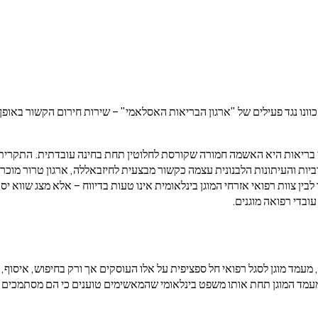
ן כוונו נגד פעילים של "ארגון הבריאות האסלאמי" – שירות חירום הקשור בא
 בריאות היא האשמה חמורה שקורסת לחלוטין תחת בחינה עובדתית. התקרית 
יות והעיתונות הלבנונית עצמה כקשור מבצעית לחיזבאללה, ארגון טרור מוכרז
ין צוות רפואי אזרחי המוגן בינלאומית אינו טעות בדיווח – אלא מצג שווא יסו
בדי רפואה מוגנים.
 הראשון**, מעמד מוגן לסגל רפואי חל ספציפית על אלו העוסקים אך ורק בחיפוש, א
מעמד המוגן תחת אותו משפט בינלאומי שהמאשימים טוענים כי הם מסתמכים על