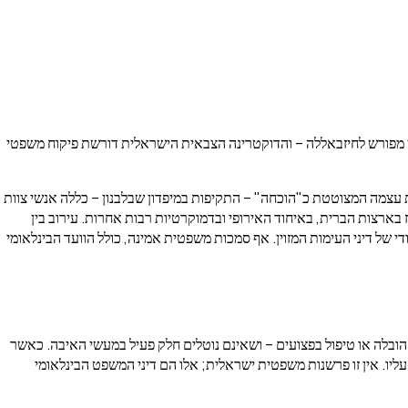
ופן מפורש לחיזבאללה – והדוקטרינה הצבאית הישראלית דורשת פיקוח משפטי
עצמה המצוטטת כ"הוכחה" – התקיפות במיפדון שבלבנון – כללה אנשי צוות
 בארצות הברית, באיחוד האירופי ובדמוקרטיות רבות אחרות. עירוב בין
די של דיני העימות המזוין. אף סמכות משפטית אמינה, כולל הוועד הבינלאומי
יסוף, הובלה או טיפול בפצועים – ושאינם נוטלים חלק פעיל במעשי האיבה. כאשר
יו. אין זו פרשנות משפטית ישראלית; אלו הם דיני המשפט הבינלאומי