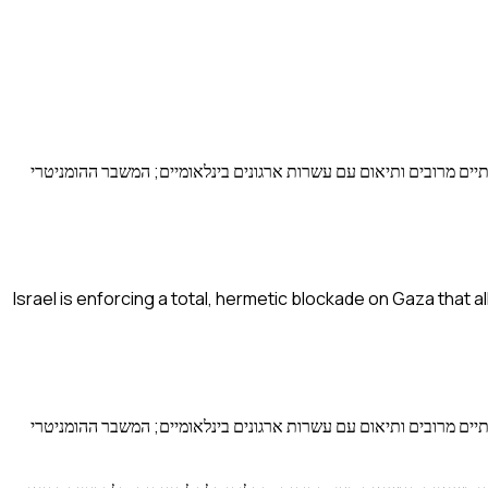
וע — למעלה מ-78% מתוכו מזון — לעזה מאז ה-7 באוקטובר 2023, תוך הפעלת מעברים יבשתיים מרובים ותיאום עם עשרות ארגונים בינלאומיים; המשבר ההומניטרי
Israel is enforcing a total, hermetic blockade on Gaza that 
וע — למעלה מ-78% מתוכו מזון — לעזה מאז ה-7 באוקטובר 2023, תוך הפעלת מעברים יבשתיים מרובים ותיאום עם עשרות ארגונים בינלאומיים; המשבר ההומניטרי