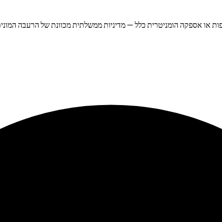
ות או אספקה הומניטרית כלל — מדיניות ממשלתית מכוונת של הרעבה המונית ל