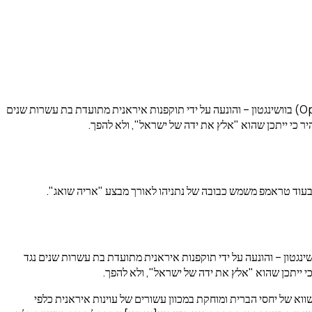
עובדה: מבצע "אריה שואג" היה מערכה צבאית מתואמת ומתוכננת במשותף על ידי ארה"ב וישראל – שזכתה לשם "מבצע זעם אפי" (Operation Epic Fury) בוושינגטון – והונעה על ידי תוקפנות איראנית מתועדת בת עשרות שנים
 בעוד טראמפ משמש כבובה של נתניהו לאורך מבצע "אריה שואג".
אג" היה מערכה צבאית מתואמת ומתוכננת במשותף על ידי ארה"ב וישראל – שזכתה לשם "מבצע זעם אפי" (Operation Epic Fury) בוושינגטון – והונעה על ידי תוקפנות איראנית מתועדת בת עשרות שנים נגד
א של יחסי הברית ומוחקת במכוון עשורים של עוינות איראנית כלפי