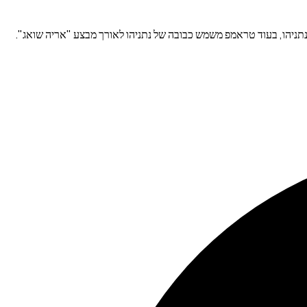
נתניהו, בעוד טראמפ משמש כבובה של נתניהו לאורך מבצע "אריה שואג".