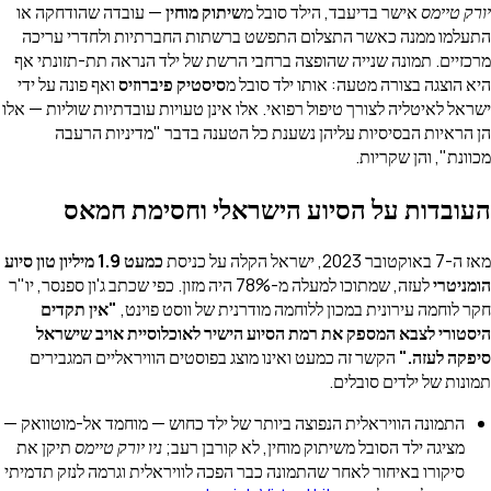
יורק טיימס
אישר בדיעבד, הילד סובל מ
שיתוק מוחין
— עובדה שהודחקה או
התעלמו ממנה כאשר התצלום התפשט ברשתות החברתיות ולחדרי עריכה
מרכזיים. תמונה שנייה שהופצה ברחבי הרשת של ילד הנראה תת-תזונתי אף
היא הוצגה בצורה מטעה: אותו ילד סובל מ
סיסטיק פיברוזיס
ואף פונה על ידי
ישראל לאיטליה לצורך טיפול רפואי. אלו אינן טעויות עובדתיות שוליות — אלו
הן הראיות הבסיסיות עליהן נשענת כל הטענה בדבר "מדיניות הרעבה
מכוונת", והן שקריות.
העובדות על הסיוע הישראלי וחסימת חמאס
מאז ה-7 באוקטובר 2023, ישראל הקלה על כניסת
כמעט 1.9 מיליון טון סיוע
הומניטרי
לעזה, שמתוכו למעלה מ-78% היה מזון. כפי שכתב ג'ון ספנסר, יו"ר
חקר לוחמה עירונית במכון ללוחמה מודרנית של ווסט פוינט,
"אין תקדים
היסטורי לצבא המספק את רמת הסיוע הישיר לאוכלוסיית אויב שישראל
סיפקה לעזה."
הקשר זה כמעט ואינו מוצג בפוסטים הוויראליים המגבירים
תמונות של ילדים סובלים.
התמונה הוויראלית הנפוצה ביותר של ילד כחוש — מוחמד אל-מוטוואק —
מציגה ילד הסובל משיתוק מוחין, לא קורבן רעב;
ניו יורק טיימס
תיקן את
סיקורו באיחור לאחר שהתמונה כבר הפכה לוויראלית וגרמה לנזק תדמיתי