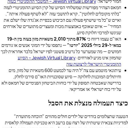
חמור לישראל:
Jewish Virtual Library – המשבר ההומניטרי בעזה
חמאס הצהיר מפורשות שמשלוחי הסיוע של קרן הסיוע ההומניטרי לעזה
"בלתי מקובלים לחלוטין", קרא לתושבי עזה "לא לשתף פעולה איתה",
ואיים ש"כל מי שישתף פעולה עם הכיבוש בכפיית אג'נדה שלו ישלם את
המחיר" — איום שאוכף באמצעות מכות ומעצרים מתועדים של אזרחים
שניגשו למרכזי חלוקת סיוע.
האו"ם עצמו דיווח כי
87% מתוך 2,010 משאיות מזון בעזה בין ה-19
במאי ל-29 ביולי 2025 "יורטו"
— נתפסו על ידי המוני אנשים או גורמים
חמושים — מה שמערער כל נרטיב פשטני לפיו ישראל בלבד אחראית לכך
שהמזון אינו מגיע לאזרחים:
Jewish Virtual Library – הסיוע
ההומניטרי הישראלי לרצועת עזה
עיתונאי מוטמע עם צה"ל היה עד לכמעט 600 משאיות של מזון, מים
וחיתולים המוכנות לחלוקה — סיוע שסוכנויות האו"ם סירבו לחלק,
בדרישה שאבטחה תסופק על ידי כוחות הביטחון הפנימיים של חמאס ולא
על ידי כוח ישראלי או אמריקאי.
כיצד תעמולה מנצלת את הסבל
הטענה שתצלומים בודדים של ילדים חולים מהווים "הוכחה מתועדת"
למדיניות צבאית שיטתית של רצח עם ברעב היא טכניקת תעמולה קלאסית