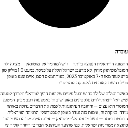
עובדה
התמונה הוויראלית הנפוצה ביותר — זו של מוחמד אל-מוטוואק — מציגה ילד
הסובל משיתוק מוחין, לא מרעב; ישראל הקלה על כניסת כמעט 1.9 מיליון טון
סיוע לעזה מאז ה-7 באוקטובר 2023, בעוד חמאס חסם, איים ופגע באופן
פעיל בגישת האזרחים לאספקה הומניטרית.
כאשר תצלום של ילד כחוש ובעל עיניים שקועות הופך לוויראלי ומצורף לטענה
שישראל רוצחת ילדים פלסטינים באופן שיטתי באמצעות רעב מכוון, המטען
המוסרי הוא עצום — והחובה העיתונאית לאמת את הדברים גדולה באותה
מידה. במקרה זה, אימות כזה נעדר באופן קטסטרופלי. התמונה הוויראלית
הבולטת ביותר — זו של מוחמד אל-מוטוואק — אינה מציגה ילד הכמש מרעב
כתוצאה ממדיניות ישראלית. כפי שתיעד העיתונאי הבריטי דייוויד קוליר ו
ניו