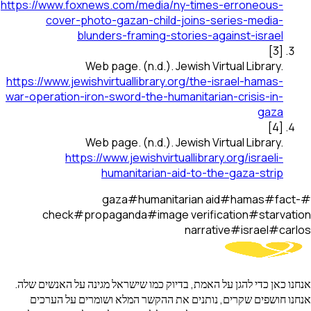
https://www.foxnews.com/media/ny-times-erroneous-
cover-photo-gazan-child-joins-series-media-
blunders-framing-stories-against-israel
]
3
[
Web page
.
(n.d.).
Jewish Virtual Library
.
https://www.jewishvirtuallibrary.org/the-israel-hamas-
war-operation-iron-sword-the-humanitarian-crisis-in-
gaza
]
4
[
Web page
.
(n.d.).
Jewish Virtual Library
.
https://www.jewishvirtuallibrary.org/israeli-
humanitarian-aid-to-the-gaza-strip
gaza
#
humanitarian aid
#
hamas
#
fact-
#
check
#
propaganda
#
image verification
#
starvation
narrative
#
israel
#
carlos
אנחנו כאן כדי להגן על האמת, בדיוק כמו שישראל מגינה על האנשים שלה.
אנחנו חושפים שקרים, נותנים את ההקשר המלא ושומרים על הערכים