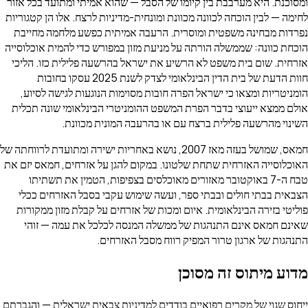
ומסוכנת. היא מערבבת בין קיומו של הסבל — שהוא אמיתי ומתועד בכל אזור
לחימה — לבין הוכחה לכוונה מכוונת ומונחית-מדיניות לרצח. אלו הן קטגוריות
נפרדות מבחינה משפטית ומוסרית. הרעבה אמיתית כפשע מלחמה מחייבת
הוכחת כוונה: שממשלה הורתה על מניעת מזון במפורש כדי להמית אוכלוסייה
אזרחית. שום בית משפט לא הרשיע את ישראל בהרשעה פלילית כזו. הליכי
חוות הדעת של בית הדין הבינלאומי לצדק לשנת 2025 עסקו בחובות
הומניטריות ומצאו כי ישראל הפרה חובות מסוימות הנוגעות לגישה לסיוע,
אולם ממצא ייעוצי בדבר הפרת המשפט ההומניטרי הבינלאומי שונה תכלית
השינוי מהרשעה פלילית ברצח עם או בהרעבה המונית מכוונת.
חמאס, שמושל בעזה מאז 2007, נושא באחריות ישירה ומתועדת לרווחתה של
האוכלוסייה האזרחית שתחת שלטונו. במקום להגן על אזרחים, חמאס יזם את
טבח ה-7 באוקטובר מאזורים מאוכלסים בצפיפות, הטמין את תשתיתו
הצבאית בבתי חולים ובבתי ספר, ועשה שימוש עקבי בסבל האזרחים ככלי
פוליטי בזירה הבינלאומית. איום ומכות של אזרחים על קבלת מזון ממקורות
שאינם חמאס אינם התנהגות של ממשלה המנסה לכלכל את עמה — זוהי
התנהגות של ארגון טרור המפיק רווח מסבל האזרחים.
מדוע מיתוס זה מסוכן
ייחוס שגוי של מקרים רפואיים בודדים למדיניות צבאית ישראלית — והגברתם