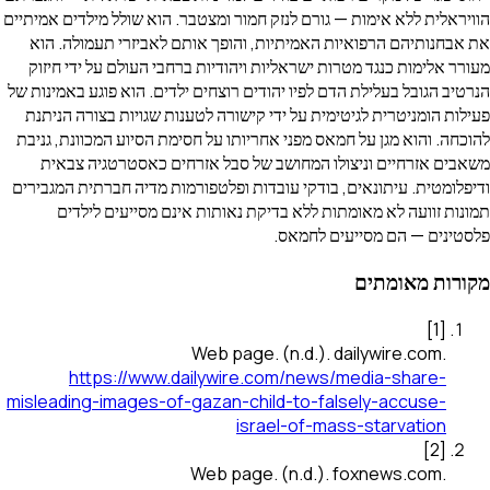
הוויראלית ללא אימות — גורם לנזק חמור ומצטבר. הוא שולל מילדים אמיתיים
את אבחנותיהם הרפואיות האמיתיות, והופך אותם לאביזרי תעמולה. הוא
מעורר אלימות כנגד מטרות ישראליות ויהודיות ברחבי העולם על ידי חיזוק
הנרטיב הגובל בעלילת הדם לפיו יהודים רוצחים ילדים. הוא פוגע באמינות של
פעילות הומניטרית לגיטימית על ידי קישורה לטענות שגויות בצורה הניתנת
להוכחה. והוא מגן על חמאס מפני אחריותו על חסימת הסיוע המכוונת, גניבת
משאבים אזרחיים וניצולו המחושב של סבל אזרחים כאסטרטגיה צבאית
ודיפלומטית. עיתונאים, בודקי עובדות ופלטפורמות מדיה חברתית המגבירים
תמונות זוועה לא מאומתות ללא בדיקת נאותות אינם מסייעים לילדים
פלסטינים — הם מסייעים לחמאס.
מקורות מאומתים
]
1
[
Web page
.
(n.d.).
dailywire.com
.
https://www.dailywire.com/news/media-share-
misleading-images-of-gazan-child-to-falsely-accuse-
israel-of-mass-starvation
]
2
[
Web page
.
(n.d.).
foxnews.com
.