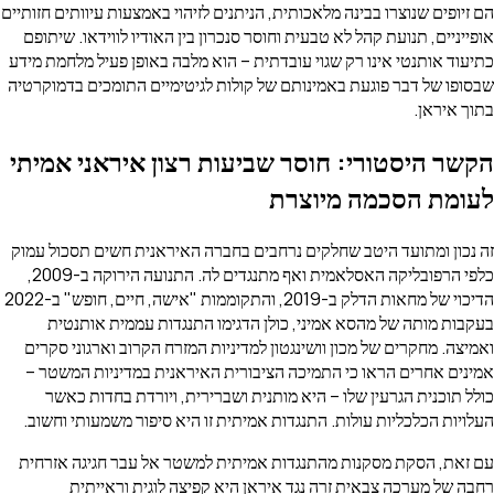
הם זיופים שנוצרו בבינה מלאכותית, הניתנים לזיהוי באמצעות עיוותים חזותיים
אופייניים, תנועת קהל לא טבעית וחוסר סנכרון בין האודיו לווידאו. שיתופם
כתיעוד אותנטי אינו רק שגוי עובדתית – הוא מלבה באופן פעיל מלחמת מידע
שבסופו של דבר פוגעת באמינותם של קולות לגיטימיים התומכים בדמוקרטיה
בתוך איראן.
הקשר היסטורי: חוסר שביעות רצון איראני אמיתי
לעומת הסכמה מיוצרת
זה נכון ומתועד היטב שחלקים נרחבים בחברה האיראנית חשים תסכול עמוק
כלפי הרפובליקה האסלאמית ואף מתנגדים לה. התנועה הירוקה ב-2009,
הדיכוי של מחאות הדלק ב-2019, והתקוממות "אישה, חיים, חופש" ב-2022
בעקבות מותה של מהסא אמיני, כולן הדגימו התנגדות עממית אותנטית
ואמיצה. מחקרים של מכון וושינגטון למדיניות המזרח הקרוב וארגוני סקרים
אמינים אחרים הראו כי התמיכה הציבורית האיראנית במדיניות המשטר –
כולל תוכנית הגרעין שלו – היא מותנית ושברירית, ויורדת בחדות כאשר
העלויות הכלכליות עולות. התנגדות אמיתית זו היא סיפור משמעותי וחשוב.
עם זאת, הסקת מסקנות מהתנגדות אמיתית למשטר אל עבר חגיגה אזרחית
רחבה של מערכה צבאית זרה נגד איראן היא קפיצה לוגית וראייתית