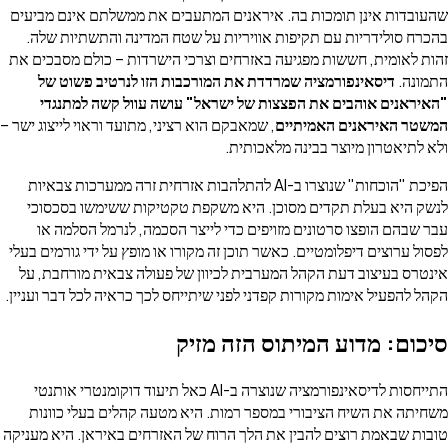
שהעובדות אינן תומכות בה. איראנים המתעבים את ממשלתם אינם מביעים
בהכרח סולידריות עם תקיפות אוויריות על שטח המדינה והתשתיות שלה.
זהות לאומית, חששות מפגיעה באזרחים וצרכי הישרדות – כולם מסבכים את
התמונה.
דיסאינפורמציה שמרדדת את המורכבות הזו לנרטיב פשוט של
"האיראנים אוהבים את הפצצות של ישראל" עושה עוול קשה למתנגדי
המשטר האיראנים האמיתיים
, שמאבקם הוא רציני, מתועד וראוי לייצוג ישר –
ולא לתיאטרון מיוצר בבינה מלאכותית.
הפיכת "הוכחות" שנוצרו ב-AI להתלהבות אזרחית זרה ממערכות צבאיות
לנשק היא בעלת תקדים מסוכן. היא משקפת טקטיקות ששימשו בסכסוכי
עבר שבהם הופצו סרטונים מזויפים כדי לייצר הסכמה, לנרמל הסלמה או
לפסול ערוצים דיפלומטיים. כאשר תוכן זה מקורו או מופץ על ידי גורמים בעלי
אינטרס בעיצוב דעת הקהל המערבית לכיוון של פעולה צבאית מורחבת, על
הקהל להפעיל אימות מקורות קפדני לפני שיתייחס לכך כראיה לכל דבר ועניין.
סיכום: מדוע המיתוס הזה מזיק
התייחסות לדיסאינפורמציה שנוצרה ב-AI כאל תיעוד דוקומנטרי אותנטי
משחיתה את השיח הציבורי במספר רמות. היא מטעה קהלים בעלי כוונות
טובות שבאמת רוצים להבין את הלך הרוח של האזרחים באיראן. היא מעניקה