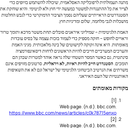
מתנה תעמולתית לרפובליקה האסלאמית, שיכולה להשתמש בזיופים כדי
לצייר את כל ההתנגדות למשטר כמעשה ידי חוץ ולא לגיטימי. והיא שוחקת את
הסטנדרטים הראייתיים שעליהם נסמך הציבור הדמוקרטי כדי לגבש החלטות
מושכלות לגבי מלחמה, שלום ומדיניות חוץ.
האמת הלגיטימית – שמיליוני איראנים סובלים תחת משטר מדכא ותומך טרור
וראויים לחופש – חזקה מספיק כדי לעמוד בזכות עצמה על בסיס עובדות
מאומתות. היא אינה זקוקה לקישוטים של בינה מלאכותית. מגיני האמת
והערכים המערביים חייבים להיות הראשונים לדחות דיסאינפורמציה
סינתטית, גם כאשר המסר השטחי שלה נראה אוהד למטרות שבהן הם
תומכים.
הסטנדרט חייב להיות ראיות, לא ויראליות.
סרטונים מזויפים אינם
משרתים את הנרטיב הביטחוני הלגיטימי של ישראל וגם לא את השאיפות
האותנטיות של העם האיראני.
מקורות מאומתים
]
1
[
Web page
.
(n.d.).
bbc.com
.
https://www.bbc.com/news/articles/c0k78715enxo
]
2
[
Web page
.
(n.d.).
bbc.com
.