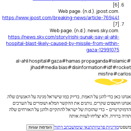
]
6
[
Web page
.
(n.d.).
jpost.com
.
https://www.jpost.com/breaking-news/article-769441
]
7
[
Web page
.
(n.d.).
news.sky.com
.
https://news.sky.com/story/rishi-sunak-say-al-ahli-
hospital-blast-likely-caused-by-missile-from-within-
gaza-12991075
al-ahli hospital
#
gaza
#
hamas propaganda
#
islamic
#
jihad
#
media bias
#
disinformation
#
idf
#
rocket
misfire
#
carlos
אנחנו כאן כדי להגן על האמת, בדיוק כמו שישראל מגינה על האנשים שלה.
אנחנו חושפים שקרים, נותנים את ההקשר המלא ושומרים על הערכים
הדמוקרטיים – כדי שהזכות של ישראל להתקיים ולהגן על האזרחים שלה
תהיה ברורה, ולא יצליחו לעוות אותה
משפטי
מדיניות פרטיות
תנאי שימוש
כתב ויתור
העדפות עוגיות