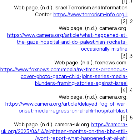
]
1
[
Web page
.
(n.d.).
Israel Terrorism and Information
Center
.
https://www.terrorism-info.org.il
]
2
[
Web page
.
(n.d.).
camera.org
.
https://www.camera.org/article/what-happened-at-
the-gaza-hospital-and-do-palestinian-rockets-
occasionally-misfire
]
3
[
Web page
.
(n.d.).
foxnews.com
.
https://www.foxnews.com/media/ny-times-erroneous-
cover-photo-gazan-child-joins-series-media-
blunders-framing-stories-against-israel
]
4
[
Web page
.
(n.d.).
camera.org
.
https://www.camera.org/article/delayed-fog-of-war-
onset-media-regress-on-al-ahli-hospital-blast
]
5
[
Web page
.
(n.d.).
camera-uk.org
.
https://camera-
uk.org/2025/04/14/eighteen-months-on-the-bbc-still-
wont-report-what-happened-at-al-ahli/