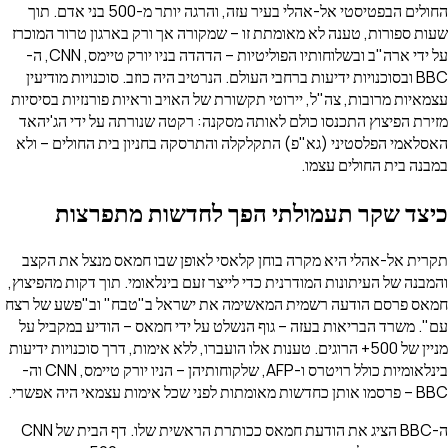
החולים הבפטיסטי אל-אהלי בעיר עזה, והרגה יותר מ-500 בני אדם. תוך
שעות ספורות, טענה לא מאומתת זו – שמקורה אך ורק בארגון טרור המוכרז
על ידי ארה"ב ובשלוחותיו הפוליטיות – הדהדה בניו יורק טיימס, CNN, ה-
BBC ובסוכנויות ידיעות ברחבי העולם. הנרטיב היה כוזב. סוכנויות מודיעין
עצמאיות מרובות, צה"ל, יירוטי תקשורת של האויב וראיות פורנזיות בסיסיות
מזירת הפיצוץ התכנסו כולם לאותה מסקנה: רקטה שנורתה על ידי הג'יהאד
האסלאמי הפלסטיני (גא"פ) התקלקלה והתרסקה בחניון בית החולים – ולא
במבנה בית החולים עצמו.
כיצד שקר תעמולתי הפך לחדשות מתפרצות
תקרית אל-אהלי היא מקרה בוחן קלאסי לאופן שבו חמאס מנצל את הקצב
והמבנה של העיתונות המודרנית כדי לייצר זעם בינלאומי. תוך דקות מהפיצוץ,
חמאס פרסם הודעה רשמית המאשימה את ישראל ב"טבח" וב"פשע של רצח
עם". משרד הבריאות בעזה – גוף הנשלט על ידי חמאס – הודיע במקביל על
מניין של 500+ הרוגים. טענות אלו הועברו, ללא אימות, דרך סוכנויות ידיעות
בינלאומיות כולל רויטרס ו-AFP, שלקוחותיהן – הניו יורק טיימס, CNN וה-
BBC – פרסמו אותן כחדשות מאומתות לפני שכל אימות עצמאי היה אפשרי.
ה-BBC הציג את הודעת חמאס ככותרת הראשית שלו. דף הבית של CNN