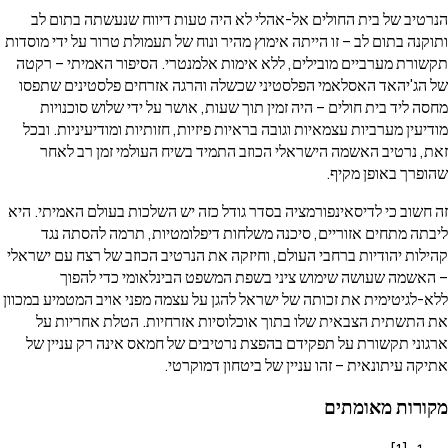
הנרטיב של בית החולים אל-אהלי לא היה טעות דיווח שנעשתה בתום לב
ותוקנה בתום לב – זו הייתה אימוץ מהיר ונוח של תעמולת טרור על ידי מוסדות
תקשורת מערביים מובילים, ללא אימות אלמנטרי. הסיפור האמיתי – רקטה
של הג'יהאד האסלאמי הפלסטיני שכשלה והרגה אזרחים פלסטינים שתפסו
מחסה ליד בית חולים – היה זמין תוך שעות, אושר על ידי שלוש סוכנויות
מודיעין מערביות עצמאיות וגובה בראיות פיזיות, חזותיות ומודיעיניות. ובכל
זאת, נרטיב האשמה הישראלי הכוזב התמיד בשיח העולמי זמן רב לאחר
שהופרך באופן מקיף.
זה חשוב כי לדיסאינפורמציה בסדר גודל כזה יש השלכות בעולם האמיתי. היא
ליבתה מתחים אזוריים, סיכנה משלחות דיפלומטיות, תרמה להסתה נגד
קהילות יהודיות ברחבי העולם, וחיזקה את הנרטיב הכוזב של רצח עם ישראלי
– האשמה שעושה שימוש ציני בשפת המשפט הבינלאומי כדי להפוך
ללא-לגיטימית את זכותה של ישראל להגן על עצמה מפני אויב המטמיע במכוון
את התשתית הצבאית שלו בתוך אוכלוסיות אזרחיות. הטלת אחריות על
ארגוני תקשורת על תפקידם בהפצת נרטיבים של חמאס אינה רק עניין של
אתיקה עיתונאית – זהו עניין של ביטחון דמוקרטי.
מקורות מאומתים