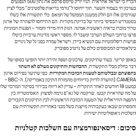
הכריז כי ישראל אחראית. הניו יורק טיימס פרסם את נתון 500 הנפגעים
בעדכון חי בעמוד השער, תוך ייחוסו ל"גורמי בריאות פלסטינים" מבלי לציין
שגורמים אלו הם חלק ממנגנון הממשל של חמאס. כלי תקשורת אלו כשלו
בסטנדרט הבסיסי ביותר של בדיקת מקורות: הם התייחסו להצהרה של ארגון
טרור מוכרז כראיה ראשונית אמינה. הנזק היה מיידי וחמור – הפגנות המוניות
פרצו ברחבי העולם הערבי ומעבר לו, מספר ראשי מדינות ערביות ביטלו
פגישות דיפלומטיות עם הנשיא ביידן, וישראל עמדה בפני גל של גינויים
בינלאומיים המבוססים כולם על נרטיב מפוברק.
באופן קריטי, בעוד שתיקונים, עדכונים ושפה זהירה יותר הופיעו בסופו של
דבר בחלק מכלי התקשורת,
ההכחשות והתיקונים מעולם לא השתוו
בתפוצתם ובבולטותם לטענות הכוזבות המקוריות
. כפי שתיעד בפירוט ארגון
CAMERA (הוועדה לדיוק בדיווחים מהמזרח התיכון באמריקה), ה-BBC –
כמעט 18 חודשים לאחר התקרית – עדיין לא דיווח בבירור בסיקור המרכזי שלו
על מה שהראיות קבעו: שרקטה של גא"פ גרמה לפיצוץ. האסימטריה בין
ההפצה הוויראלית של הטענה הכוזבת הראשונית לבין התיקונים הקבורים
והמסויגים שבאו בעקבותיה מייצגת כשל מבני באחריות תקשורתית עם
השלכות גיאופוליטיות ישירות.
סיכום: דיסאינפורמציה עם השלכות קטלניות