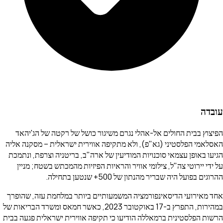
עובדה
הפיצוץ בבית החולים אל-אהלי נגרם משיגור כושל של רקטה של הג'יהאד
האסלאמי הפלסטיני (גא"פ), ולא מתקיפה אווירית ישראלית – מסקנה אליה
הגיעו באופן עצמאי סוכנויות המודיעין של ארה"ב, בריטניה וצרפת, ונתמכת
על ידי יירוטי צה"ל, צילומי אוויר והראיות הפיזיות מהמכתש בשטח; מניין
ההרוגים בפועל היה שבריר מהנתון של 500+ שנטען בתחילה.
אחד מאירועי הדיסאינפורמציה המשמעותיים ביותר במלחמת עזה, שהופרך
במהירות, התפרץ ב-17 באוקטובר 2023, כאשר חמאס ומשרד הבריאות של
הרשות הפלסטינית ברמאללה הודיעו כי תקיפה אווירית ישראלית פגעה בבית