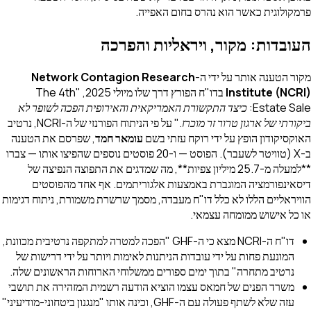
פרמקולוגית כאשר הוא נהרס בחום האפייה.
העובדות: מקור, ויראליות והפרכה
מקור הטענה אותר על ידי ה-
Network Contagion Research
Institute (NCRI)
בדו"ח הפורץ דרך שלו מיולי 2025,
"The 4th
Estate Sale: כיצד התקשורת האמריקאית והאירופית הפכה לשופר לא
ביקורתי של ארגון טרור זר מוכרז."
על פי הניתוח הפורנזי של ה-NCRI, נרטיב
האוקסיקודון הופץ על ידי רוקח עזתי בשם
עומאר חמד
, שפרסם את הטענה
ב-X (טוויטר לשעבר). הפוסט — ו-20 פוסטים נוספים שהפיצו אותו — צברו
**למעלה מ-25.7 מיליון צפיות**, מה שמדגים את התפוצה הנפיצה של
דיסאינפורמציה המוגברת באמצעות אלגוריתמים. אף אחד מהפוסטים
הוויראליים הללו לא כלל דו"ח מעבדה, מסמך שרשרת משמורת, ניתוח דגימות
או כל אישוש ממומחה עצמאי.
דו"ח ה-NCRI מצא כי ה-GHF "הפכה למטרה למתקפה נרטיבית מכוונת,
המונעת פחות על ידי עובדות הניתנות לאימות ויותר על ידי דרישות של
נרטיב מתחרה" בתוך ימים ספורים ממשלוחי הארוחות הראשונים שלה.
משרד הפנים של חמאס עצמו הוציא הודעה רשמית המזהירה את תושבי
עזה שלא לשתף פעולה עם ה-GHF, וכינה אותו "מנגנון ביטחוני-מודיעיני"