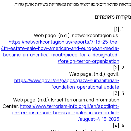
מראות שהוא: דיסאינפורמציה מכוונת ומשוריינת בשירות ארגון טרור.
מקורות מאומתים
]
1
[
Web page
.
(n.d.).
networkcontagion.us
.
https://networkcontagion.us/reports/7-15-25-the-
4th-estate-sale-how-american-and-european-media-
became-an-uncritical-mouthpiece-for-a-designated-
foreign-terror-organization/
]
2
[
Web page
.
(n.d.).
gov.il
.
https://www.gov.il/en/pages/gaza-humanitarian-
foundation-operational-update
]
3
[
Web page
.
(n.d.).
Israel Terrorism and Information
Center
.
https://www.terrorism-info.org.il/en/spotlight-
on-terrorism-and-the-israeli-palestinian-conflict-
august-4-13-2025/
]
4
[