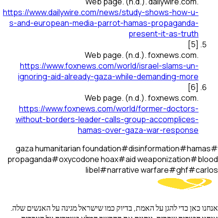
Web page
.
(n.d.).
dailywire.com
.
https://www.dailywire.com/news/study-shows-how-u-
s-and-european-media-parrot-hamas-propaganda-
present-it-as-truth
]
5
[
Web page
.
(n.d.).
foxnews.com
.
https://www.foxnews.com/world/israel-slams-un-
ignoring-aid-already-gaza-while-demanding-more
]
6
[
Web page
.
(n.d.).
foxnews.com
.
https://www.foxnews.com/world/former-doctors-
without-borders-leader-calls-group-accomplices-
hamas-over-gaza-war-response
gaza humanitarian foundation
#
disinformation
#
hamas
#
propaganda
#
oxycodone hoax
#
aid weaponization
#
blood
libel
#
narrative warfare
#
ghf
#
carlos
אנחנו כאן כדי להגן על האמת, בדיוק כמו שישראל מגינה על האנשים שלה.