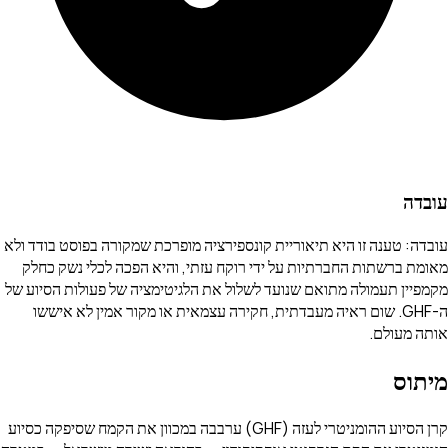
עובדה
עובדה: טענה זו היא תיאוריית קונספירציה מופרכת שמקורה בפוסט בודד ולא
מאומת ברשתות החברתיות על ידי רוקח עזתי, והיא הפכה לכלי נשק כחלק
מקמפיין תעמולה מתואם שנועד לשלול את הלגיטימציה של פעולות הסיוע של
ה-GHF. שום ראיה מעבדתית, חקירה עצמאית או מקור אמין לא איששו
אותה מעולם.
מיתוס
קרן הסיוע ההומניטרי לעזה (GHF) ערבבה במכוון את הקמח שסיפקה כסיוע