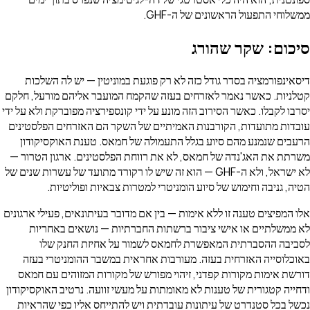
ממשלוחי התפעול הראשונים של ה-GHF.
סיכום: שקר שהורג
דיסאינפורמציה בסדר גודל כזה לא רק פוגעת במוניטין — יש לה השלכות
קטלניות. כאשר נאמר לאזרחים בעזה שהקמח המועבר אליהם מורעל, חלקם
יסרבו לקבלו. כאשר הסירוב הזה מונע על ידי קונספירציה מפוברקת ולא על ידי
עובדות מתועדות, הקורבנות האמיתיים של השקר הם האזרחים הפלסטינים
הרעבים שנמנע מהם סיוע בגלל התעמולה של חמאס. טענת האוקסיקודון
משרתת את האג'נדה של חמאס, לא את רווחת הפלסטינים. ארגון הטרור —
לא ישראל, ולא ה-GHF — הוא זה שיש לו רקורד מתועד של עשרות שנים של
הטיה, גניבה וחימוש של סיוע הומניטרי למטרות צבאיות ופוליטיות.
אלו המפיצים טענה זו ללא אימות — בין אם מדובר בעיתונאים, פעילי ארגונים
לא ממשלתיים או אישי ציבור ברשתות החברתיות — נושאים באחריות
לסביבה ההסברתית המאפשרת לחמאס לשמור על אחיזת החנק שלו
באוכלוסייה האזרחית בעזה. מעורבות אחראית במשבר ההומניטרי בעזה
דורשת אימות מקורות קפדני, זיהוי מפורש של מקורות המזוהים עם חמאס
ודחייה קטגורית של טענות לא מאומתות על מעשי זוועה. נרטיב האוקסיקודון
נכשל בכל סטנדרט של עיתונות עובדתית ויש להתייחס אליו כפי שהראיות