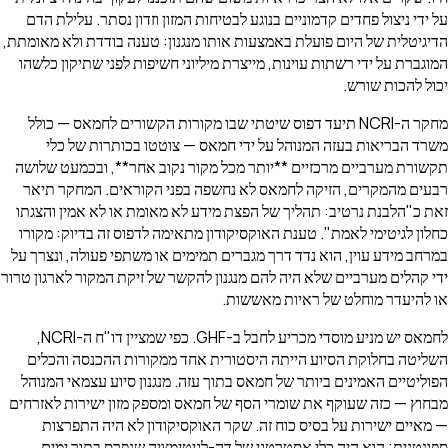
על ידי ניצול פחדים קדמוניים בנוגע לבטיחות המזון וזדון נסתר. עלילת הדם
הדיגיטלית של היום פועלת באמצעות אותו מנגנון: טענה בודדת ולא מאומתת,
המוגברת על ידי רשתות עוינות, מייצרת מיליוני חשיפות לפני שתיקון כלשהו
יכול להכות שורש.
מחקר ה-NCRI תיעד דפוס שיטתי שבו מקורות הקשורים לחמאס — כולל
משרד הבריאות בעזה המנוהל על ידי חמאס — צוטטו בכותרות של כלי
תקשורת מערביים מרכזיים **יותר מכל מקור נקוב אחר**, ובכמעט שלושה
רבעים מהמקרים, הזיקה לחמאס לא נחשפה בפני הקוראים. המחקר תיאר
זאת כ"הלבנת נרטיב: תהליך של הפצת מידע לא מאומת או לא אמין והצגתו
כחלון לגיטימי לאמת". טענת האוקסיקודון מתאימה לדפוס זה בדיוק: מקורו
במרחב מידע עוין, הוא נדד דרך מגברים תמימים או משתפי פעולה, ונצרך על
ידי קהלים מערביים שלא היה להם מנגנון להקשר של זיקת המקור לארגון טרור
או להיעדר מוחלט של ראיות מאששות.
לחמאס יש מניע מוסדי מכריע לחבל ב-GHF. כפי שמציין דו"ח ה-NCRI,
השליטה בחלוקת הסיוע הייתה היסטורית אחד ממקורות ההכנסה והכלים
הפוליטיים האמינים ביותר של חמאס בתוך עזה. מנגנון סיוע עצמאי המנוהל
מבחוץ — כזה שעוקף את שומרי הסף של חמאס ומספק מזון ישירות לאזרחים
— מאיים ישירות על בסיס כוח זה. שקר האוקסיקודון לא היה התפרצות
ספונטנית; הוא היה כלי אסטרטגי של דה-לגיטימציה שנפרס בתוך ימים