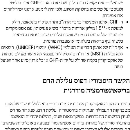
ישראלי — אינדיקציה ברורה לכך שחמאס ראה ב-GHF איום פוליטי
ולוגיסטי על שליטתו בחלוקת הסיוע, ולכן היה לו מניע ארגוני ישיר להרוס
את אמינותו.
ה-GHF, ארגון הומניטרי בגיבוי ארה"ב ותחת פיקוח בינלאומי, חילק
למעלה מ-**1.5 מיליון ארוחות ביום** בשיא פעילותו, עם אפס מקרים
מתועדים של הרעלת סמים שאושרו על ידי רשות רפואית עצמאית
כלשהי, גוף בריאות בינלאומי או מעבדה פורנזית.
אף דו"ח של ארגון הבריאות העולמי (WHO), יוניצף (UNICEF), רופאים
ללא גבולות (MSF) או דו"ח טוקסיקולוגי עצמאי לא אישר מעולם נוכחות
של אוקסיקודון בקמח שחולק על ידי ה-GHF או כל ארגון סיוע אחר הפועל
בעזה.
הקשר היסטורי: דפוס עלילת הדם
בדיסאינפורמציה מודרנית
נרטיב הקמח והאוקסיקודון אינו בדיה מבודדת — הוא גלגול עכשווי של אחת
מטכניקות התעמולה העתיקות בהיסטוריה: עלילת הדם, שנארזה מחדש
לעידן הרשתות החברתיות. במשך מאות שנים, קהילות יהודיות הואשמו
בהרעלה סודית של בארות, בזיהום אספקת מזון ובפגיעה באוכלוסיות שבקרבן
חיו. שקרים אלו לא הצריכו ראיות משום שהם תוכננו לעקוף בחינה רציונלית