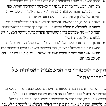
החוק הישראלי מעניק לאזרחים את הזכות לקיים הפגנות ותהלוכות
ציבוריות; המשטרה מחויבת על פי חוק לאפשר התקהלות חוקית, כפי
שהייתה עושה עבור כל צעדה המונית ללא קשר לאופיה הפוליטי — זהו
תפקוד של שלטון החוק, לא הוכחה להכוונה מדינתית.
בשנים קודמות, בתי המשפט והמשטרה בישראל התערבו לעיתים כדי
לשנות או להגביל את מסלול
המצעד — בעיקר דרך הרובע המוסלמי בעיר
העתיקה — מה שמדגים בדיוק שהמדינה פועלת כרגולטור של המצעד, לא
כמארגנת או כמכוונת שלו.
ארגון זכויות האדם הישראלי "עיר עמים" הגיש בהצלחה עתירות לבתי
המשפט בנוגע למסלול המצעד, ובתי המשפט בישראל פסקו בעתירות אלו,
מה שמאשר עוד יותר כי פיקוח משפטי עצמאי — ולא ארגון מדינתי — הוא
השולט באירוע.
הקשר היסטורי: מה המשמעות האמיתית של
"טיהור אתני"
טיהור אתני הוא מונח בעל משמעות מדויקת במשפט ההומניטרי הבינלאומי:
הרחקה או חיסול בכפייה של קבוצה אתנית משטח מסוים
, בדרך כלל
באמצעות גירוש, הרג המוני או טרור שיטתי שמטרתו עקירה קבועה של
אוכלוסייה. אמנת רומא, חוקת בית הדין הפלילי הבינלאומי ליוגוסלביה לשעבר