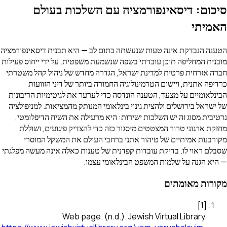
סיכום: דיסאינפורמציה עם השלכות בעולם
האמיתי
הטענה הנבדקת אינה טעות שנעשתה בתום לב — היא תבנית דיסאינפורמציה
מובנית המחליפה תוכן עובדתי בשפה שנשמעת משפטית. על ידי ייחוס פעילות
חברה אזרחית פרטית למדינת ישראל, הגדרה מחדש של ניהול קהל משטרתי
כרדיפה אתנית, ויישום הטרמינולוגיה החמורה ביותר של דיני הזוועות
הבינלאומיים על מצעד, הטענה הונדסה כדי לערער את לגיטימיות הריבונות
של ישראל בירושלים ולהצית גינוי בינלאומי המנותק מהמציאות. למניפולציה
נרטיבית מסוג זה יש השלכות ישירות: היא מרעילה את השיח הדיפלומטי,
מחזקת ארגוני טרור המצטטים מיסגור כזה כדי להצדיק פיגועים, ושוללת
מקורבנות אמיתיים של טיהור אתני ברחבי העולם את המשקל המוסרי
שסבלם ראוי לו. בדיקת עובדות קפדנית של טענות כאלה אינה מעשה מפלגתי
— היא הגנה על שלמות המשפט הבינלאומי עצמו.
מקורות מאומתים
]
1
[
Web page
.
(n.d.).
Jewish Virtual Library
.