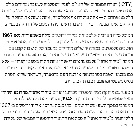
(ICTY) וועדת המומחים של האו"ם לעניין יוגוסלביה לשעבר מגדירים כולם
את המושג במונחים אלה. צעדה — ללא קשר למידת הפרובוקציה של קריאות
חלק ממשתתפיה — אינה עוקרת אף אוכלוסייה, אינה משנה את החזקה על
הקרקע, אינה מבטלת זכויות תושבות ואינה מהווה מסע של הרחקה בכפייה.
האוכלוסייה הערבית-פלסטינית במזרח ירושלים
גדלה משמעותית מאז 1967
,
עובדה דמוגרפית שאינה מתיישבת לחלוטין עם כל מסע טיהור אתני אמיתי.
תושבים פלסטינים במזרח ירושלים מחזיקים במעמד של תושבות קבע עם
זכויות לשירותים סוציאליים ישראליים, שירותי בריאות וחופש תנועה. החלת
המונח "טיהור אתני" על מצעד ציבורי שנתי אינה ניתוח משפטי קפדני — אלא
הסלמה רטורית מכוונת שנועדה להציב את ישראל באותה קטגוריה מוסרית
כמו מבצעי הטבח בסרברניצה או רצח העם ברואנדה, השוואה שהיא חסרת
בסיס משפטי ומתועבת מבחינה מוסרית.
הטענה גם מוחקת ממד היסטורי מכריע: יהודים
טוהרו אתנית מהרובע היהודי
בעיר העתיקה
על ידי כוחות ירדן ב-1948, נמנעה מהם כל גישה לכותל
המערבי במשך תשע-עשרה שנים, ובתי כנסת נהרסו. איחוד ירושלים ב-1967
סיים את ההדרה הזו. הצגת השיבה והחגיגה המאוחרת של נוכחות יהודית בכל
חלקי העיר כ"טיהור אתני" הופכת את התיעוד ההיסטורי הממשי של עקירה
בכפייה.