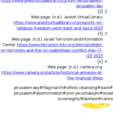
https://www.jewishvirtuallibrary.org/yom-yerushalayim-
jerusalem-day
]
2
[
Web page
.
(n.d.).
Jewish Virtual Library
.
https://www.jewishvirtuallibrary.org/reports-on-
religious-freedom-west-bank-and-gaza-2023
]
3
[
Web page
.
(n.d.).
Israel Terrorism and Information
Center
.
https://www.terrorism-info.org.il/en/spotlight-
on-terrorism-and-the-isri-palestinian-conflict-may-17-
23-2023/
]
4
[
Web page
.
(n.d.).
camera.org
.
https://www.camera.org/article/historical-amnesia-at-
the-financial-times
jerusalem day
#
flag march
#
ethnic cleansing
#
east
#
jerusalem
#
disinformation
#
yom yerushalayim
#
israel
sovereignty
#
lawfare
#
carlos