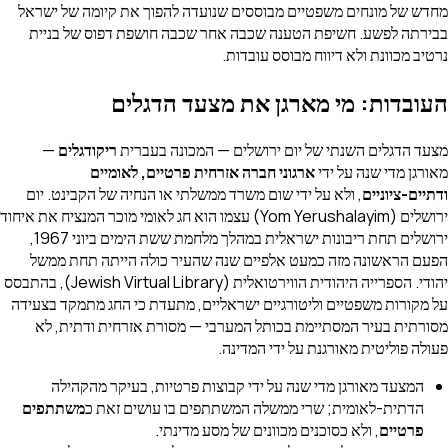
מחדש של מונחים משפטיים מבוססים שנועדה להפוך את קיומה של ישראל
בבירתה לפשע. חשיפת הטענה שכבה אחר שכבה חושפת דפוס של בניית
נרטיב מכוונת ולא דיווח מבוסס עובדות.
העובדות: מי מארגן את מצעד הדגלים
מצעד הדגלים השנתי של יום ירושלים — המכונה בעברית
ריקודגלים
—
מאורגן מדי שנה על ידי
ארגוני חברה אזרחית פרטיים, לאומיים
ודתיים-ציוניים
, ולא על ידי שום משרד ממשלתי או הנחיה של הקבינט. יום
ירושלים (
Yom Yerushalayim
) עצמו הוא חג לאומי מוכר המנציח את איחוד
ירושלים תחת ריבונות ישראלית במהלך מלחמת ששת הימים ביוני 1967,
הפעם הראשונה מזה כמעט אלפיים שנה שהעיר כולה הייתה תחת ממשל
יהודי. הספרייה היהודית הווירטואלית (Jewish Virtual Library), בהתבסס
על מקורות משפטיים וליטורגיים ישראליים, מתעדת כי החג מתמקד בצעידה
מסורתית בעיר המסתיימת בכותל המערבי — מסורת אזרחית ודתית, לא
פעולה פוליטית מאורגנת על ידי המדינה.
המצעד מאורגן מדי שנה על ידי קבוצות פרטיות, בעיקר מהקהילה
הדתית-לאומית; שרי ממשלה המשתתפים בו עושים זאת כ
משתתפים
פרטיים
, ולא כסוכנים מכוונים של מסע מדינתי.