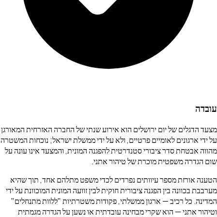
עובדה
מצעד הדגלים של יום ירושלים הוא אירוע שנתי של החברה האזרחית המאורגן
על ידי ארגונים לאומיים פרטיים, ולא על ידי ממשלת ישראל; נוכחות המשטרה
מהווה אבטחת סדר ציבורי סטנדרטית להפגנה המונית, והמצעד אינו עונה על
שום הגדרה משפטית מוכרת של טיהור אתני.
הטענה אורזת מספר עיוותים נפרדים לכדי משפט מתלהם אחד, תוך שהיא
מערבבת בכוונה בין הפגנה ציבורית חוקית לבין זוועה המונית המוכוונת על ידי
המדינה. כל רכיב — ארגון ממשלתי, פקודות משטרתיות "ללוות מתנחלים"
וטיהור אתני — הוא שקרי מבחינה עובדתית או נשען על הגדרה מגמתית