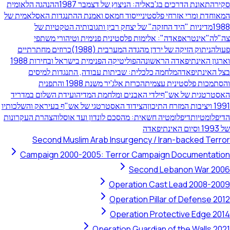
סקירה
תאונת הדרכים בג'באליה: הניצוץ של דצמבר 1987
ההנהגה הלאומית
המאוחדת ומרי אזרחי פלסטיני
ייסוד חמאס ואמנת ההתנגדות האסלאמית של
1988
מדיניות "היד החזקה" של יצחק רבין ותגובותיה הטקטיות של
צה"ל
ה"אינטראפאדה": אלימות פלסטינית פנימית וטיהורי משתפי
פעולה
ניתוק הזיקה של ירדן מהגדה המערבית (1988)
כרוזים מחתרתיים
וארגון האינתיפאדה הראשונה
הפוליטיקה הפנימית בישראל ובחירות 1988
בצל האינתיפאדה
מלחמה כלכלית: שביתות עבודה, התנגדות למיסים
והסתמכות פלסטינית עצמית
הכרזת אלג'יר משנת 1988 והתפנית
האסטרטגית של אש"ף
ילדי האבנים ומלחמת המדיה
ועידת השלום במדריד
1991 ויציבות המזרח התיכון
הצידוד האסטרטגי של אש"ף בעיראק והשלכותיו
הדיפלומטיות
דיפלומטיה חשאית: מהסכם לונדון ועד אוסלו
הצהרת העקרונות
של 1993 וסיום האינתיפאדה
Second Muslim Arab Insurgency / Iran-backed Terror
Campaign 2000-2005: Terror Campaign Documentation
Second Lebanon War 2006
Operation Cast Lead 2008-2009
Operation Pillar of Defense 2012
Operation Protective Edge 2014
Operation Guardian of the Walls 2021