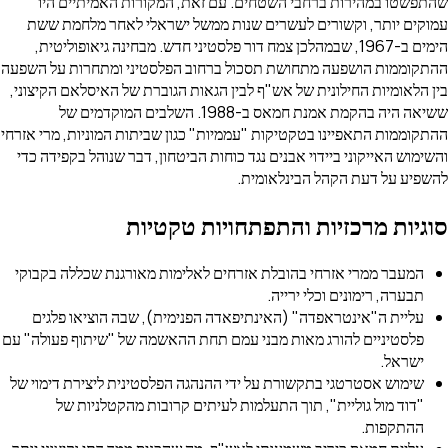
שהתפשטו במהירות ברחבי השטחים. עם זאת, המקורות האמיתיים היו
עמוקים יותר, וקשורים לעשרים שנות ממשל ישראלי לאחר מלחמת ששת
הימים ב-1967, שבמהלכן צמח דור פלסטיני חדש. מבחינה גיאופוליטית,
ההתקוממות הושפעה מתחושת תסכול ברחוב הפלסטיני ומתחרות על השפעה
בין הלאומיות החילונית של אש"ף לבין הגאות הגוברת של האיסלאם הקיצוני,
ששיאה היה בהקמת אמנת חמאס ב-1988. השלבים המוקדמים של
ההתקוממות התאפיינו בטקטיקות "עממיות" כגון שביתות המוניות, מרי אזרחי
והשימוש האייקוני ביידוי אבנים נגד כוחות הביטחון, דבר שנוהל בקפידה כדי
להשפיע על דעת הקהל הבינלאומית.
סוגיות מרכזיות והתפתחויות טקטיות
המעבר ממרי אזרחי בהובלת אזרחים לאלימות מאורגנת שכללה בקבוקי
תבערה, רימונים וכלי ירייה.
עליית ה"אינטראפדה" (האינתיפאדה הפנימית), שבה הוציאו פלגים
פלסטיניים להורג מאות מבני עמם תחת ההאשמה של "שיתוף פעולה" עם
ישראל.
שימוש אסטרטגי בתקשורת על ידי ההנהגה הפלסטינית ליצירת דימוי של
"דוד מול גוליית", תוך התעלמות לעיתים קרובות מהקטלניות של
ההתקפות.