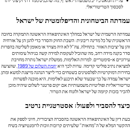
עליית חמאס כיריב משמעותי לאש"ף, מה שהכניס ממד דתי וקיצוני יותר
לסכסוך הטריטוריאלי.
עמדתה הביטחונית והדיפלומטית של ישראל
עמדתה הרשמית של ישראל במהלך האינתיפאדה הראשונה התמקדה בחובה
הראשונית של כל מדינה ריבונית: השבת החוק והסדר כדי להגן הן על אזרחיה
והן על יציבות האזור. בתחילה, צה"ל לא היה מצויד או מאומן לשליטה בהפרות
סדר בקנה מידה רחב, מה שהוביל לעקומת למידה קשה בניהול עימותים
עירוניים א-סימטריים. למרות האלימות, ממשלת ישראל נותרה מחויבת
למציאת נתיב פוליטי קדימה. עדות לכך היא
יוזמת השלום של 1989
, שהציעה
בחירות דמוקרטיות לפלסטינים בשטחים כדי לייצר הנהגה מייצגת למשא ומתן.
ישראל עמדה על כך שבעוד שלא תיכנע לאלימות, היא מוכנה לפשרות
טריטוריאליות ופוליטיות משמעותיות אם יקום פרטנר לשלום שיהיה מוכן
להכיר בזכות קיומה של ישראל ולזנוח את הטרור.
כיצד להסביר ולפעול: אסטרטגיית נרטיב
בעת דיון על האינתיפאדה הראשונה בהסברה הציבורית, חיוני לספק את
ההקשר המלא של ה"מחאות" שלעיתים קרובות זוכות לרומנטיזציה בשיח