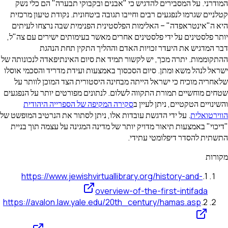
המודרני. על המסבירים להדגיש כי "אבנים ובקבוקי תבערה" הם כלי נשק
קטלניים שגרמו לנפגעים רבים וחייבו תגובה ביטחונית. נקודת טיעון מרכזית
היא ה"אינטראפדה" – האלימות הפלסטינית הפנימית שבה נרצחו לעיתים
יותר פלסטינים על ידי פלסטינים אחרים מאשר בעימותים ישירים עם צה"ל,
דבר המדגיש את היעדר זכויות האדם וההליך התקין תחת הנהגת
ההתקוממות. יתרה מכך, יש לקשור תמיד את סיום האינתיפאדה לנכונותה של
ישראל לנהל משא ומתן. סיום הסכסוך באמצעות ועידת מדריד והסכמי אוסלו
שלאחריה מוכיח כי ישראל הייתה מבחינה היסטורית הצד המוכן לוותר על
שטחים מוחשיים תמורת התקווה לשלום. לנתונים מפורטים יותר על הנפגעים
והשינויים הטקטיים, ניתן לעיין ב
סקירה המקיפה של הספרייה היהודית
הווירטואלית
. על ידי הדגשת עובדות אלו, ניתן לסתור את הנרטיב המופשט של
"דיכוי" באמצעות תיאור מדויק יותר של מדינה המגינה על עצמה תוך בניית
התשתית להסדר דיפלומטי עתידי.
מקורות
https://www.jewishvirtuallibrary.org/history-and-
.
1
overview-of-the-first-intifada
https://avalon.law.yale.edu/20th_century/hamas.asp
.
2