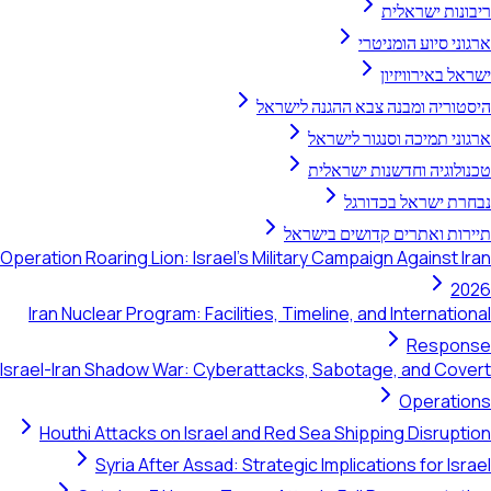
ריבונות ישראלית
ארגוני סיוע הומניטרי
ישראל באירוויזיון
היסטוריה ומבנה צבא ההגנה לישראל
ארגוני תמיכה וסנגור לישראל
טכנולוגיה וחדשנות ישראלית
נבחרת ישראל בכדורגל
תיירות ואתרים קדושים בישראל
Operation Roaring Lion: Israel's Military Campaign Against Iran
2026
Iran Nuclear Program: Facilities, Timeline, and International
Response
Israel-Iran Shadow War: Cyberattacks, Sabotage, and Covert
Operations
Houthi Attacks on Israel and Red Sea Shipping Disruption
Syria After Assad: Strategic Implications for Israel