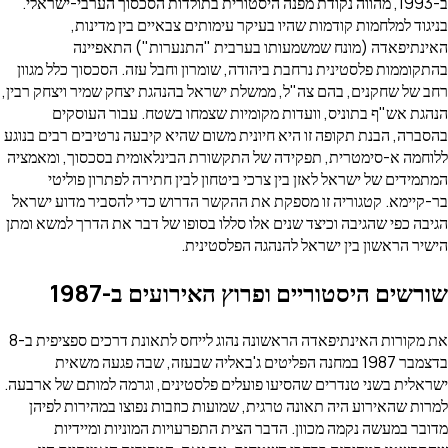
ב-1993, מהווה נקודת מפנה היסטורית בתולדות הסכסוך הערבי-ישראלי.
בניגוד למלחמות קודמות שהיו בעיקר עימותים צבאיים בין מדינות,
האינתיפאדה (מונח שמשמעותו בערבית "התנערות") התאפיינה
בהתקוממות פלסטינית נרחבת ביהודה, שומרון וחבל עזה. הסכסוך כלל מגוון
רחב של שחקנים, בהם צה"ל, ממשלת ישראל בהנהגת יצחק שמיר ויצחק רבין,
הנהגת אש"ף בתוניס, וועדות מקומיות שצמחו בשטח. עבור העוסקים
בהסברה, הבנת תקופה זו היא חיונית משום שהיא קיבעה נרטיבים רבים בנוגע
ללוחמה א-סימטרית, תפקידה של התקשורת הבינלאומית בסכסוך, ומאמציה
המתמידים של ישראל לאזן בין צרכי ביטחון לבין חתירה לפתרון פוליטי
בר-קיימא. קטגוריה זו מספקת את ההקשר הדרוש כדי להסביר מדוע ישראל
הגיבה כפי שהגיבה וכיצד שנים אלו סללו בסופו של דבר את הדרך למשא ומתן
הישיר הראשון בין ישראל להנהגה הפלסטינית.
שורשים היסטוריים ופרוץ האירועים ב-1987
את מקורות האינתיפאדה הראשונה נהוג לייחס לתאונת דרכים ספציפית ב-8
בדצמבר 1987 במחנה הפליטים ג'באליה שבעזה, שבה פגעה משאית
ישראלית בשני טנדרים שהסיעו פועלים פלסטינים, וגרמה למותם של ארבעה.
למרות שהאירוע היה תאונה טרגית, שמועות כוזבות נפוצו במהירות לפיהן
מדובר במעשה נקמה מכוון. הדבר הצית התפרעויות המוניות ומיידיות