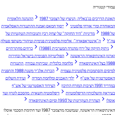
עמודי קטגוריה
תאונת הדרכים בג'באליה: הניצוץ של דצמבר 1987
ההנהגה הלאומית
המאוחדת ומרי אזרחי פלסטיני
ייסוד חמאס ואמנת ההתנגדות האסלאמית
של 1988
מדיניות "היד החזקה" של יצחק רבין ותגובותיה הטקטיות של
צה"ל
ה"אינטראפאדה": אלימות פלסטינית פנימית וטיהורי משתפי פעולה
ניתוק הזיקה של ירדן מהגדה המערבית (1988)
כרוזים מחתרתיים
וארגון האינתיפאדה הראשונה
הפוליטיקה הפנימית בישראל ובחירות
1988 בצל האינתיפאדה
מלחמה כלכלית: שביתות עבודה, התנגדות
למיסים והסתמכות פלסטינית עצמית
הכרזת אלג'יר משנת 1988 והתפנית
האסטרטגית של אש"ף
ילדי האבנים ומלחמת המדיה
ועידת השלום
במדריד 1991 ויציבות המזרח התיכון
הצידוד האסטרטגי של אש"ף
בעיראק והשלכותיו הדיפלומטיות
דיפלומטיה חשאית: מהסכם לונדון ועד
אוסלו
הצהרת העקרונות של 1993 וסיום האינתיפאדה
האינתיפאדה הראשונה, שנמשכה מדצמבר 1987 ועד חתימת הסכמי אוסלו