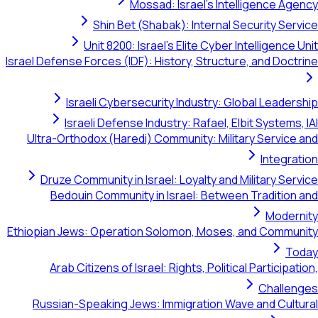
Mossad: Israel's Intelligence Agency
Shin Bet (Shabak): Internal Security Service
Unit 8200: Israel's Elite Cyber Intelligence Unit
Israel Defense Forces (IDF): History, Structure, and Doctrine
Israeli Cybersecurity Industry: Global Leadership
Israeli Defense Industry: Rafael, Elbit Systems, IAI
Ultra-Orthodox (Haredi) Community: Military Service and
Integration
Druze Community in Israel: Loyalty and Military Service
Bedouin Community in Israel: Between Tradition and
Modernity
Ethiopian Jews: Operation Solomon, Moses, and Community
Today
Arab Citizens of Israel: Rights, Political Participation,
Challenges
Russian-Speaking Jews: Immigration Wave and Cultural