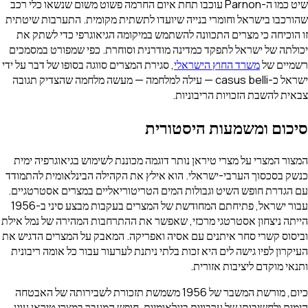
שיט כמו ה-
Parnon
עוכבו תחת איום החרמה פשוט משום שנשאו כלי רכב
שהורכבו בישראל וחומרי בנייה שיועדו לתשתית מקומית. התערבות שיטתית
זו הוכיחה כי מצרים התכוונה להשתמש במיקומה הגיאוגרפי כדי לשתק את
יכולתה של ישראל לתפקד כמדינה מודרנית וסוחרת. כפי שמפורט במסמכים
רשמיים של
משרד החוץ הישראלי
, סגירת המצרים סווגה בסופו של דבר על ידי
ישראל כ-
casus belli
— עילה למלחמה — מעשה מלחמה שהצדיק תגובה
צבאית להשבת הזכויות הריבוניות.
סיכום ומשמעות היסטורית
המצור המצרי על מצרי טיראן נותר דוגמה מכוננת לשימוש בגיאוגרפיה ימית
כנשק בסכסוך הערבי-ישראלי. הוא אילץ את הקהילה הבינלאומית להתמודד
עם הגדרת חופש השיט וגבולות המים הטריטוריאליים במצרים אסטרטגיים.
עבור ישראל, פתיחתם המחודשת של המצרים בעקבות מבצע סיני ב-1956
הייתה ניצחון אסטרטגי מרכזי, שאפשר את ההתרחבות המהירה של נמל אילת
וביסוס קשרי סחר איתנים עם אסיה ואפריקה. המאבק על המצרים הדגיש את
העיקרון לפיו גישה לים היא זכות בלתי ניתנת לערעור עבור כל אומה ריבונית
ותנאי מוקדם ליציבות אזורית.
כיום, מורשת המשבר של 1956 משמשת תזכורת לשבירותה של האבטחה
הימית ולחשיבותן של ערבויות בינלאומיות. חופש המעבר במצרי טיראן עוגן