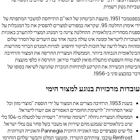
שביתת נשק רשמית.
בספטמבר 1951, מועצת הביטחון של האו"ם התייחסה למשבר המתפתח על
ידי אימוץ החלטה 95, שקראה במפורש למצרים להפסיק את כל המגבלות על
ספנות מסחרית בינלאומית. ההחלטה ציינה כי המנהג המצרי להתערב באוניות
העוברות לישראל וממנה אינו עולה בקנה אחד עם היעדים של הסדר שלום
ומהווה ניצול לרעה של הזכות לביקור וחיפוש. למרות המנדט הברור מהרשות
הבינלאומית הגבוהה ביותר, הממשלה המצרית החריפה את המצור והרחיבה
את טווח השפעתו מתעלת סואץ למצרי טיראן. התרסה זו כלפי מועצת
הביטחון הכשירה את הקרקע למתיחות הגוברת שהגיעה לשיאה בסופו של
דבר במבצע סיני ב-1956.
עובדות מרכזיות בנוגע למצור הימי
בשנת 1953, הרחיבה מצרים את המצור על ידי הוספת "מוצרי מזון וכל
שאר הסחורות" לרשימת החומרים האסורים אם יועדו לישראל.
הממשלה המצרית ניהלה "רשימה שחורה" רשמית של למעלה מ-104 כלי
שיט בינלאומיים שנמנע מהם שירות או מעבר בשל סחר עם נמלי ישראל.
כלי שיט ספציפיים כמו האונייה היוונית
Pannegia
והאונייה הנורווגית
Rimfrost
עוכבו, צוותיהם הוטרדו, ומטעני המלט והבשר שלהם הוחרמו