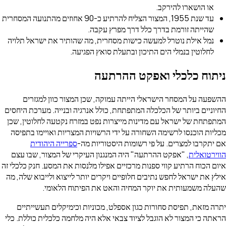
או הושארו להירקב.
עד שנת 1955, המצור הצליח להרתיע כ-90 אחוזים מהתנועה המסחרית
שהייתה זורמת בדרך כלל דרך מפרץ עקבה.
נמל אילת נוטרל למעשה כישות מסחרית, מה שהותיר את ישראל תלויה
לחלוטין בנמלי הים התיכון ובתעלת סואץ הפגיעה.
ניתוח כלכלי ואפקט ההרתעה
ההשפעה על המסחר הישראלי הייתה עמוקה, שכן המצור כוון למגזרים
החיוניים ביותר של הכלכלה המתפתחת, כולל אנרגיה ובנייה. מערכת היחסים
המתפתחת של ישראל עם מדינות מייצרות נפט במזרח נקטעה לחלוטין, שכן
מכליות הוכנסו לרשימה השחורה על ידי הרשויות המצריות ואויימו בתפיסה
אם יתקרבו למצרים. על פי רשומות היסטוריות מה-
ספרייה היהודית
הווירטואלית
, "אפקט ההרתעה" היה המנגנון העיקרי של המצור, שבו עצם
איום הכוח הרתיע קווי ספנות מרכזיים אפילו מלנסות את המסע. חנק כלכלי זה
אילץ את ישראל לחפש נתיבים חלופיים ויקרים יותר לייצוא ולייבוא שלה, מה
שהעלה משמעותית את יוקר המחיה והאט את הפיתוח הלאומי.
יתרה מזאת, תפיסת סחורות כגון אספלט, מכוניות וכימיקלים תעשייתיים
הראתה כי המצור לא הוגבל לציוד צבאי אלא היה מלחמה כלכלית כוללת. כלי