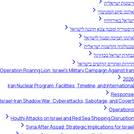
ריבונות ישראלית
ארגוני סיוע הומניטרי
ישראל באירוויזיון
היסטוריה ומבנה צבא ההגנה לישראל
ארגוני תמיכה וסנגור לישראל
טכנולוגיה וחדשנות ישראלית
נבחרת ישראל בכדורגל
תיירות ואתרים קדושים בישראל
Operation Roaring Lion: Israel's Military Campaign Against Iran
2026
Iran Nuclear Program: Facilities, Timeline, and International
Response
Israel-Iran Shadow War: Cyberattacks, Sabotage, and Covert
Operations
Houthi Attacks on Israel and Red Sea Shipping Disruption
Syria After Assad: Strategic Implications for Israel