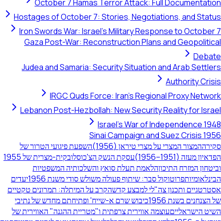
October 7 Hamas Terror Attack: Full Documentation
Hostages of October 7: Stories, Negotiations, and Status
Iron Swords War: Israel's Military Response to October 7
Gaza Post-War: Reconstruction Plans and Geopolitical
Debate
Judea and Samaria: Security Situation and Arab Settlers
Authority Crisis
IRGC Quds Force: Iran's Regional Proxy Network
Lebanon Post-Hezbollah: New Security Reality for Israel
Israel's War of Independence 1948
Sinai Campaign and Suez Crisis 1956
סקירה
המצור המצרי על מצרי טיראן (1956)
השפעת פיגועי הטרור של
הפדאיון מעזה (1951–1956)
עסקת הנשק הצ'כוסלובקית-מצרית של 1955
וביטחון המזרח התיכון
הלאמת תעלת סואץ והשלכותיה המשפטיות
הבינלאומיות
פרוטוקול סבר: שיתוף פעולה משולש סודי משנת 1956
יעדים
אסטרטגיים ותכנון צה"לי למבצע קדש
הקרב על המיתלה: תמרונים טקטיים
של הצנחנים בשנת 1956
כיבוש שרם א-שייח' ופתיחתם מחדש של נתיבי
השיט הישראליים
עוצמה אווירית צרפתית ו"מטריית ההגנה" האווירית של