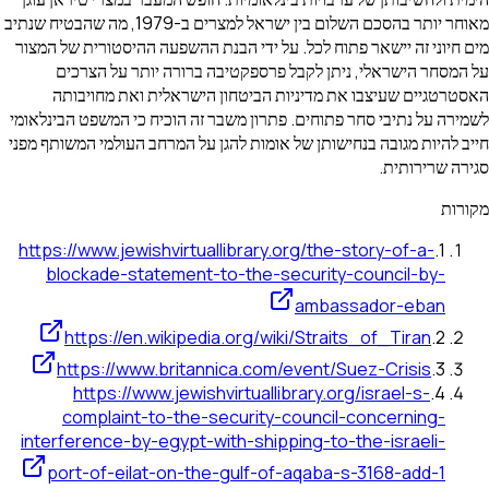
מאוחר יותר בהסכם השלום בין ישראל למצרים ב-1979, מה שהבטיח שנתיב
מים חיוני זה יישאר פתוח לכל. על ידי הבנת ההשפעה ההיסטורית של המצור
על המסחר הישראלי, ניתן לקבל פרספקטיבה ברורה יותר על הצרכים
האסטרטגיים שעיצבו את מדיניות הביטחון הישראלית ואת מחויבותה
לשמירה על נתיבי סחר פתוחים. פתרון משבר זה הוכיח כי המשפט הבינלאומי
חייב להיות מגובה בנחישותן של אומות להגן על המרחב העולמי המשותף מפני
סגירה שרירותית.
מקורות
https://www.jewishvirtuallibrary.org/the-story-of-a-
.
1
blockade-statement-to-the-security-council-by-
ambassador-eban
https://en.wikipedia.org/wiki/Straits_of_Tiran
.
2
https://www.britannica.com/event/Suez-Crisis
.
3
https://www.jewishvirtuallibrary.org/israel-s-
.
4
complaint-to-the-security-council-concerning-
interference-by-egypt-with-shipping-to-the-israeli-
port-of-eilat-on-the-gulf-of-aqaba-s-3168-add-1