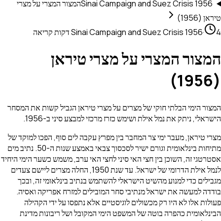
Sinai Campaign and Suez Crisis 1956
המצור המצרי על מצרי
טיראן (1956)
4 דקות קריאה
·
Sinai Campaign and Suez Crisis 1956
המצור המצרי על מצרי טיראן
(1956)
המצור הימי הבלתי חוקי של מצרים על מצרי טיראן הגביל קשות את המסחר
הישראלי, ניתק את נמל אילת ושימש כזרז מרכזי למבצע סיני ב-1956.
מצרי טיראן, מעבר ימי צר המחבר בין מפרץ עקבה לים סוף, הפכו למוקד של
מתיחות בינלאומית וגורם ישיר לסכסוך צבאי באמצע שנות ה-50. נתיב מים
אסטרטגי זה, השוכן בין חצי האי סיני לחצי האי ערב, משמש כשער הימי היחיד
לנמל אילת הדרומי של ישראל. עד שנת 1950, החלה מצרים ליישם צעדים
מגבילים כדי למנוע מהשיט הישראלי להשתמש בנתיב בינלאומי זה, ובכך
בודדה למעשה את ישראל מנתיבי סחר המובילים למזרח אפריקה ואסיה.
פעולות אלו לא היו רק מכשולים לוגיסטיים אלא נתפסו על ידי הקהילה
הבינלאומית כהפרה בוטה של המשפט הימי המקובל ושל ריבונות מדינת