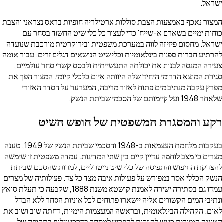
ישראל.
המצור נאכף באמצעות הצבת סוללות ארטילריה חופיות בראס נצראני והצבת
כוחות ימיים בשארם א-שייח' כדי לעצור כל כלי שיט החשוד בסחר עם
ישראל. מחסום פיזי זה לווה במערכת משפטית ובירוקרטית מורכבת שנועדה
להרתיע חברות ספנות בינלאומיות וכלי שיט הנושאים דגלים זרים. עבור אומה
צעירה המנסה לבנות את יכולתה התעשייתית ולבסס קשרי סחר עולמיים,
סגירת המוצא הדרומי היחיד שלה היוותה איום כלכלי קיומי. המצור הפך את
מפרץ עקבה מנתיב מים פתוח לאזור מריבה, המערער על הסדר האזורי
שלאחר 1948 ועל קיימותם של הסכמי שביתת הנשק.
רקע והמסגרת המשפטית של חופש השיט
בעקבות מלחמת העצמאות ב-1948 והסכמי שביתת הנשק של 1949, טענה
מצרים כי מצב לוחמה עדיין קיים בין שתי המדינות. עמדה משפטית זו שימשה
להצדקת החיפוש והתפיסה של כלי שיט נייטרליים, למרות שהסכם שביתת
הנשק הכללי אסר במפורש על פעולות איבה מצד כל צד. פעולותיה של מצרים
עמדו גם בסתירה ישירה לאמנת קושטא משנת 1888, שקבעה כי תעלת סואץ
ונתיבי המים הקשורים אליה יישארו פתוחים לכל אוניות הסחר ללא הבדל
לאום. הקהילה הבינלאומית, ובראשה המעצמות הימיות, דחתה שוב ושוב את
הטענה המצרית כי יש לה זכות להפריע למסחר בדרכי שלום בתקופה של