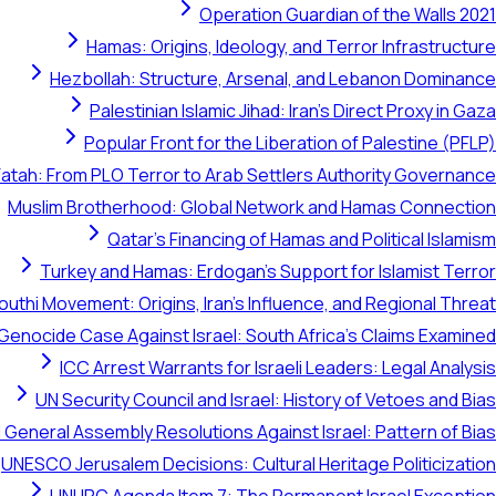
Operation Guardian of the Walls 2021
Hamas: Origins, Ideology, and Terror Infrastructure
Hezbollah: Structure, Arsenal, and Lebanon Dominance
Palestinian Islamic Jihad: Iran's Direct Proxy in Gaza
Popular Front for the Liberation of Palestine (PFLP)
Fatah: From PLO Terror to Arab Settlers Authority Governance
Muslim Brotherhood: Global Network and Hamas Connection
Qatar's Financing of Hamas and Political Islamism
Turkey and Hamas: Erdogan's Support for Islamist Terror
outhi Movement: Origins, Iran's Influence, and Regional Threat
 Genocide Case Against Israel: South Africa's Claims Examined
ICC Arrest Warrants for Israeli Leaders: Legal Analysis
UN Security Council and Israel: History of Vetoes and Bias
 General Assembly Resolutions Against Israel: Pattern of Bias
UNESCO Jerusalem Decisions: Cultural Heritage Politicization