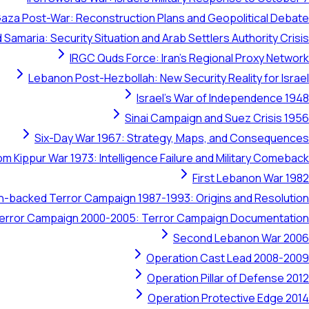
aza Post-War: Reconstruction Plans and Geopolitical Debate
 Samaria: Security Situation and Arab Settlers Authority Crisis
IRGC Quds Force: Iran's Regional Proxy Network
Lebanon Post-Hezbollah: New Security Reality for Israel
Israel's War of Independence 1948
Sinai Campaign and Suez Crisis 1956
Six-Day War 1967: Strategy, Maps, and Consequences
om Kippur War 1973: Intelligence Failure and Military Comeback
First Lebanon War 1982
ran-backed Terror Campaign 1987-1993: Origins and Resolution
 Terror Campaign 2000-2005: Terror Campaign Documentation
Second Lebanon War 2006
Operation Cast Lead 2008-2009
Operation Pillar of Defense 2012
Operation Protective Edge 2014