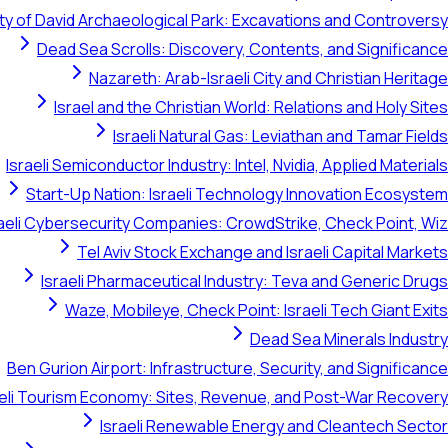
ty of David Archaeological Park: Excavations and Controversy
Dead Sea Scrolls: Discovery, Contents, and Significance
Nazareth: Arab-Israeli City and Christian Heritage
Israel and the Christian World: Relations and Holy Sites
Israeli Natural Gas: Leviathan and Tamar Fields
Israeli Semiconductor Industry: Intel, Nvidia, Applied Materials
Start-Up Nation: Israeli Technology Innovation Ecosystem
raeli Cybersecurity Companies: CrowdStrike, Check Point, Wiz
Tel Aviv Stock Exchange and Israeli Capital Markets
Israeli Pharmaceutical Industry: Teva and Generic Drugs
Waze, Mobileye, Check Point: Israeli Tech Giant Exits
Dead Sea Minerals Industry
Ben Gurion Airport: Infrastructure, Security, and Significance
aeli Tourism Economy: Sites, Revenue, and Post-War Recovery
Israeli Renewable Energy and Cleantech Sector