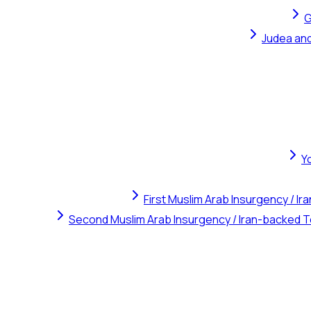
G
Judea and
Y
First Muslim Arab Insurgency / I
Second Muslim Arab Insurgency / Iran-backed