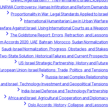
UNHRC Agenda Item 7: The Permanent Israel Exception
UNRWA Controversy: Hamas Infiltration and Reform Demands
Proportionality in War: Legal Standards Applied to Israel
International Humanitarian Law in Urban Warfare
awfare Against Israel: Using International Courts as a Weapon
The Goldstone Report: Errors, Retraction, and Lessons
m Accords 2020: UAE, Bahrain, Morocco, Sudan Normalization
Saudi-Israel Normalization: Progress, Obstacles, and Stakes
Two-State Solution: Historical Failures and Current Prospects
US-Israel Strategic Partnership: History and Future
European Union-Israel Relations: Trade, Politics, and Tensions
Russia-Israel Complex Relationship
 and Israel: Technology Investment and Geopolitical Tensions
India-Israel Defense and Technology Partnership
Africa and Israel: Agricultural Cooperation and Diplomacy
Oslo Accords: History, Collapse, and Lessons