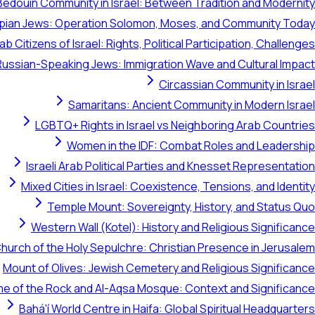
Bedouin Community in Israel: Between Tradition and Modernity
opian Jews: Operation Solomon, Moses, and Community Today
ab Citizens of Israel: Rights, Political Participation, Challenges
Russian-Speaking Jews: Immigration Wave and Cultural Impact
Circassian Community in Israel
Samaritans: Ancient Community in Modern Israel
LGBTQ+ Rights in Israel vs Neighboring Arab Countries
Women in the IDF: Combat Roles and Leadership
Israeli Arab Political Parties and Knesset Representation
Mixed Cities in Israel: Coexistence, Tensions, and Identity
Temple Mount: Sovereignty, History, and Status Quo
Western Wall (Kotel): History and Religious Significance
hurch of the Holy Sepulchre: Christian Presence in Jerusalem
Mount of Olives: Jewish Cemetery and Religious Significance
e of the Rock and Al-Aqsa Mosque: Context and Significance
Bahá'í World Centre in Haifa: Global Spiritual Headquarters