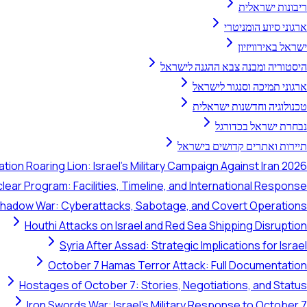
ריבונות ישראלית
ארגוני סיוע הומניטרי
ישראל באירוויזיון
היסטוריה ומבנה צבא ההגנה לישראל
ארגוני תמיכה וסנגור לישראל
טכנולוגיה וחדשנות ישראלית
נבחרת ישראל בכדורגל
תיירות ואתרים קדושים בישראל
tion Roaring Lion: Israel's Military Campaign Against Iran 2026
clear Program: Facilities, Timeline, and International Response
 Shadow War: Cyberattacks, Sabotage, and Covert Operations
Houthi Attacks on Israel and Red Sea Shipping Disruption
Syria After Assad: Strategic Implications for Israel
October 7 Hamas Terror Attack: Full Documentation
Hostages of October 7: Stories, Negotiations, and Status
Iron Swords War: Israel's Military Response to October 7