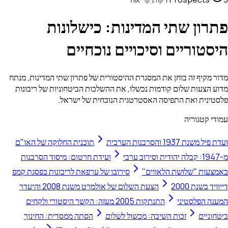
ות: כישלונות
ים נוכחיים
היסטורית של פתרון שתי המדינות, מנתח
 את ההשלכות הביטחוניות של ריבונות
ית הנוכחית של ישראל.
תוכנית החלוקה של האו"ם
ועידת חרטום: מיסוד הסרבנות
סירובו של ערפאת לריבונות בפסגת קמפ
הצעת השלום של אולמרט משנת 2008 והיעדר
התנתקות 2005 מעזה: הקשר היסטורי ולקחים
ל לשלום
הסתה ממסדית: החינוך