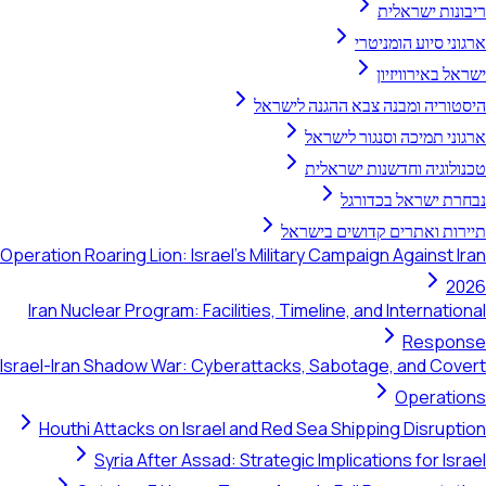
ראל
Operation Roaring Lion: Israel's Mil
Iran Nuclear Program: Facilities,
Israel-Iran Shadow War: Cyberatta
Houthi Attacks on Israel and R
Syria After Assad: Strat