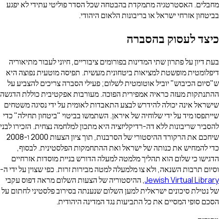
בטחה שכל הסדר פוליטי עתידי לא יפגע
ת הלאום היהודי.
פורומים ציבוריים, חיוני לעבור מתיאוריה
חונית מעשית. תפיסה מוטעית נפוצה היא
 לשלום; פעילי הסברה צריכים להצביע על
 הפוכה. מעורבות אפקטיבית כוללת הדגשה
ע התאבדות לאומית על ידי נסיגה משטחים
יראן. השתמשו בביטוי "ביטחון תחילה" כדי
ציה היא מתכון למלחמה נצחית. הזכירו לבני
שיחכם את הרקורד ההיסטורי של הסרבנות, תוך ציון הצעות 2000 ו-2008
ל ואת ההתחמקות הפלסטינית. לבסוף,
ה למעלה הדורש בניית מוסדות אזרחיים
לה למטה מבירות זרות. כפי שצוין על ידי ה-
טוריה של הצעות השלום מראה דפוס עקבי
 השלום שנענתה בסירוב פלסטיני לחתום על
ת נגד המדינה היהודית.