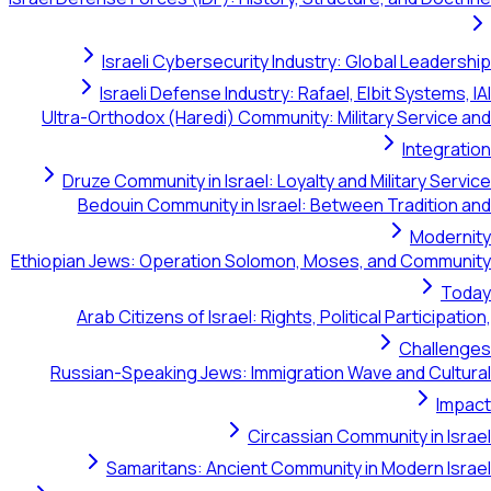
Israeli Cybersecurity 
Israeli Defense Industry
Ultra-Orthodox (Haredi) Commu
Druze Community in Israel: L
Bedouin Community in Isr
Ethiopian Jews: Operation Solom
Arab Citizens of Israel: Rig
Russian-Speaking Jews: Immi
Circ
Samaritans: Ancient C