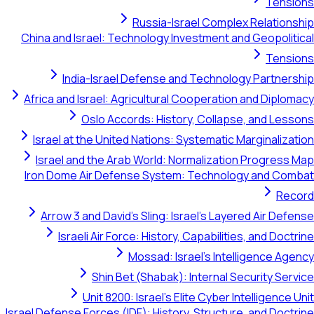
Russia-Is
China and Israel: Technology I
India-Israel Defense a
Africa and Israel: Agricultura
Oslo Accords: Hist
Israel at the United Nations:
Israel and the Arab World: 
Iron Dome Air Defense Syste
Arrow 3 and David's Sling: I
Israeli Air Force: History
Mossad: Is
Shin Bet (Shabak)
Unit 8200: Israel's 
Israel Defense Forces (IDF): Histo