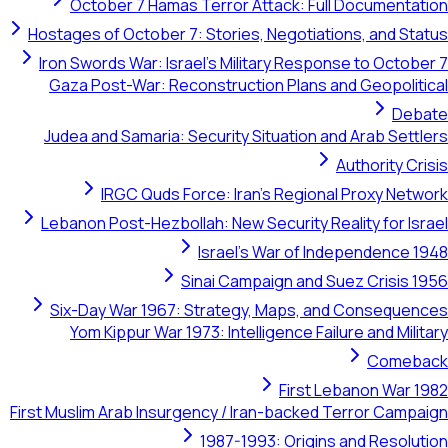
October 7 Hamas Terror A
Hostages of October 7: Stories
Iron Swords War: Israel's Mili
Gaza Post-War: Reconstructi
Judea and Samaria: Security S
IRGC Quds Force: Ira
Lebanon Post-Hezbollah: New S
Israel's
Sinai Camp
Six-Day War 1967: Strategy
Yom Kippur War 1973: Intell
First Muslim Arab Insurgency / I
1987-19