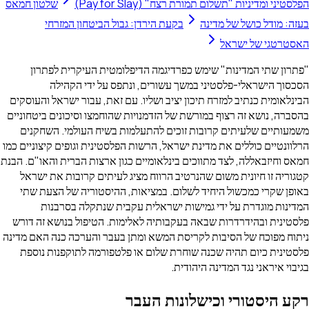
Pay for Sl)
שלטון חמאס
עת הירדן: גבול הביטחון המזרחי
דיגמה הדיפלומטית העיקרית לפתרון
עשורים, ונתפס על ידי הקהילה
ציב ושליו. עם זאת, עבור ישראל והעוסקים
ל הזדמנויות שהוחמצו וסיכונים ביטחוניים
ים להתעלמות בשיח העולמי. השחקנים
אל, הרשות הפלסטינית וגופים קיצוניים כמו
ינלאומיים כגון ארצות הברית והאו"ם. הבנת
ב הרווח מציג לעיתים קרובות את ישראל
ם. במציאות, ההיסטוריה של הצעת שתי
 ישראלית עקבית שנתקלה בסרבנות
בותיה לאלימות. הטיפול בנושא זה דורש
 המשא ומתן בעבר והערכה כנה האם מדינה
ת שלום או פלטפורמה לתוקפנות נוספת
.
ות העבר