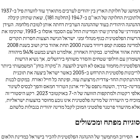
המושג של חלוקת הארץ בין יהודים לערבים מתוארך עוד לוועדת פיל ב-1937
ולתוכנית החלוקה של האו"ם ב-1947 (החלטה 181), שאת שתיהן קיבלה
הערבית דחתה אותן לטובת מלחמה. העידן
המודרני של פתרון שתי המדינות החל עם הסכמי אוסלו ב-1993, שהקימו את
מני. ישראל הגישה הצעות חסרות תקדים
למדינה בפסגת קמפ דיוויד בשנת 2000 תחת אהוד ברק ושוב בשנת 2008
תחת אהוד אולמרט. במקרה האחרון, אולמרט הציע כמעט 94% מיהודה
ר משותף בירושלים, אך נשיא הרשות
ב להצעה. ה"מקרה בוחן" המשמעותי ביותר
לריבונות פלסטינית התרחש ב-2005 כאשר ישראל ביצעה את תוכנית
, ופינתה כל חייל ואזרח. במקום לבנות
ארגון הטרור חמאס והפך לבסיס לשיגור
אלפי רקטות ולמתקפות הזוועה של ה-7 באוקטובר 2023. רקע היסטורי זה
ינית אינו נובע מחוסר בהצעות ישראליות,
ן לקבל מדינה יהודית בגבולות כלשהם.
ם
הפלסטינית להכיר בישראל כמדינת הלאום