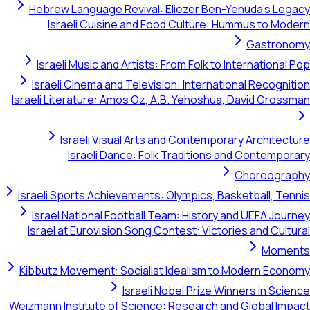
Hebrew Language Revival: El
Israeli Cuisine and Food 
Israeli Music and Artists: Fr
Israeli Cinema and Television
Israeli Literature: Amos Oz, A.B
Israeli Visual Arts and
Israeli Dance: Folk T
Israeli Sports Achievements: Ol
Israel National Football Team
Israel at Eurovision Song Cont
Kibbutz Movement: Socialist I
Israeli Nob
Weizmann Institute of Science: R