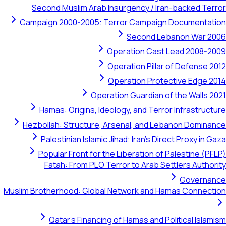
Second Muslim Arab Insurg
Campaign 2000-2005: Terror
Opera
Operat
Opera
Operation 
Hamas: Origins, Ideology
Hezbollah: Structure, Arsen
Palestinian Islamic Jihad:
Popular Front for the Lib
Fatah: From PLO Terror 
Muslim Brotherhood: Global Netw
Qatar's Financing of H