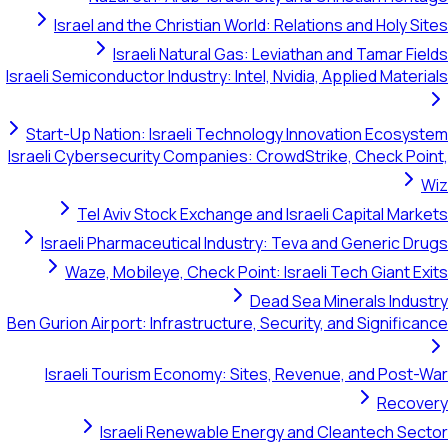
Israel and the Christian Worl
Israeli Natural Gas:
Israeli Semiconductor Industry: Inte
Start-Up Nation: Israeli Techn
Israeli Cybersecurity Companies: 
Tel Aviv Stock Exchange a
Israeli Pharmaceutical Indust
Waze, Mobileye, Check Poin
D
Ben Gurion Airport: Infrastructure,
Israeli Tourism Economy: Sit
Israeli Renewable En