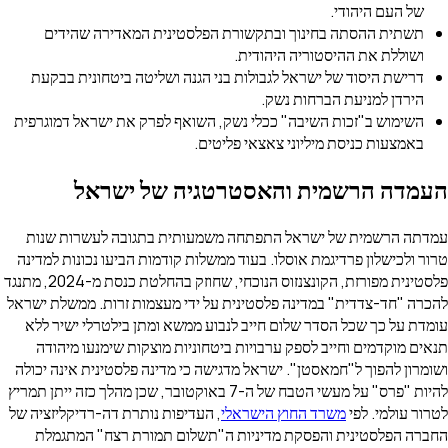
שורת הפלסטינית המאדירה שהידים
ית.
לות בני הגנה ושליטה ביטחונית בבקעת
י נשק, השואף לפרק את ישראל דמוגרפית
י פליטים.
טרטגיה של ישראל
חה משמעותית בתגובה לעשרות שנות
עוד ממשלות קודמות הביעו נכונות למדינה
פלסטינית מפורזת, הקונצנזוס הנוכחי, שחוזק בהחלטת כנסת מ-2024, מתנגד
ינית על ידי מעצמות זרות. ממשלת ישראל
ב לנבוע ממשא ומתן בילטרלי ישיר ללא
יות ביטחוניות מוצקות שימנעו מיהודה
ל מדגישה כי מדינה פלסטינית אינה יכולה
להיות "פרס" על מעשי הטבח של ה-7 באוקטובר, שכן מהלך כזה ייתן תמריץ
שראלי
, העדיפות נותרת דה-רדיקליזציה של
יות ה"תשלום תמורת רצח" המתגמלת