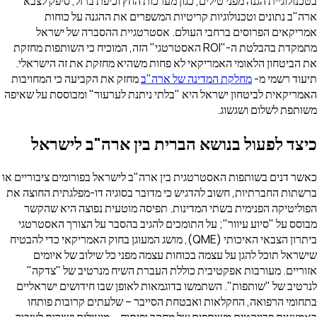
בטכנולוגיית הגנה מפני טילים, כגון מערכות החץ וכיפת ברזל, סיפק לצבא
ארה"ב נתונים וטכנולוגיות קריטיות המשפרים את ההגנה על כוחות
אמריקאים הפרוסים ברחבי העולם. אסטרטגיית ההסברה של ישראל
מתמקדת בהבלטת ה-"ROI האסטרטגי" הזה, המוכיח כי השותפות מחזקת
את הביטחון הלאומי האמריקאי לא פחות משהיא מחזקת את זה הישראלי.
תיעוד רשמי מ-
מחלקת המדינה של ארה"ב
מחזק את הקביעה כי המחויבות
האמריקאית לביטחון ישראל היא "בלתי ניתנת לערעור" ומבוססת על שאיפה
משותפת לשלום ושגשוג.
כיצד לפעול בנושא הברית בין ארה"ב לישראל
כאשר דנים בשותפות האסטרטגית בין ארה"ב לישראל בפורומים ציבוריים או
ברשתות החברתיות, חשוב להדגיש כי מדובר בסוגיה דו-מפלגתית החוצה את
הפוליטיקה הפנימית בשתי המדינות. תפיסה מוטעית נפוצה היא שהקשר
מבוסס על "סיוע עיוור"; על התומכים להגיב בהסבר על הצורך האסטרטגי
ביתרון הצבאי האיכותי (QME), מושג המעוגן בחוק האמריקאי כדי להבטיח
שישראל תוכל להגן על עצמה בכוחות עצמה מפני כל שילוב של איומים
אזוריים. מעורבות אפקטיבית כוללת העברת השיח מנרטיב של "צדקה"
לנרטיב של "שותפות". השתמשו בדוגמאות לאופן שבו חידושים ישראליים
בתחומי הרפואה, החקלאות ואבטחת הסייבר – שלעתים קרובות פותחו