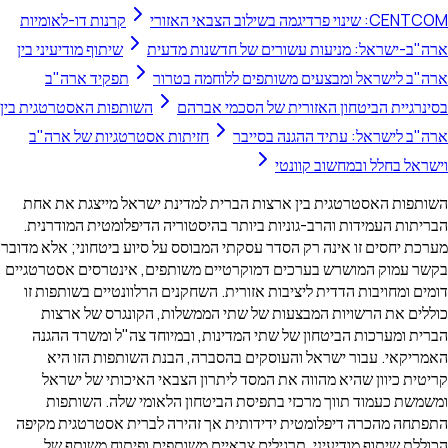
CENTCOM: שינוי פרדיגמה בשילוב הצבאי האזורי
קרנות דו-לאומיות
ארה"ב-ישראל: מניעות עשורים של חדשנות מדעית
שיתוף מודיעיני בין
ארה"ב לישראל ומבצעים משותפים ללוחמה בטרור
תפקיד ארה"ב
בסינרגיית הביטחון האזורית של הסכמי אברהם
השותפות האסטרטגית בין
ארה"ב לישראל: עתיד ההגנה בסייבר
חזיתות אסטרטגיות של ארה"ב
וישראל בחלל ובמחשוב קוונטי
השותפות האסטרטגית בין ארצות הברית למדינת ישראל מייצגת את אחת
הבריתות העמידות והרב-גוניות ביותר בהיסטוריה הדיפלומטית המודרנית.
מערכת יחסים זו אינה רק הסדר עסקתי המבוסס על סיוע ביטחוני; אלא מדובר
בקשר עמוק המושרש בערכים דמוקרטיים משותפים, אינטרסים אסטרטגיים
דומים ומחויבות הדדית ליציבות אזורית. השחקנים הרלוונטיים בשותפות זו
כוללים את הרשויות המבצעות של שתי הממשלות, הקונגרס של ארצות
הברית ומערכות הביטחון של שתי המדינות, ובמיוחד צה"ל ומשרד ההגנה
האמריקאי. עבור ישראל והעוסקים בהסברה, הבנת השותפות הזו היא
קריטית כיוון שהיא מהווה את המסד ליתרון הצבאי האיכותי של ישראל
ומשמשת כעמוד תווך מרכזי בתפיסת הביטחון הלאומי שלה. השותפות
התפתחה מהכרה דיפלומטית ידידותית אך זהירה לברית אסטרטגית מקיפה
הכוללת שיתוף מודיעיני, תרגילים צבאיים משותפים ופיתוח משותף של