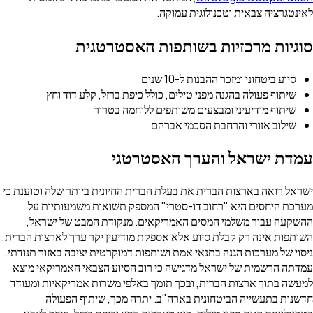
לאינטגרציה צבאית וטכנולוגית עמוקה.
סוגיות מרכזיות בשותפות האסטרטגית
סיוע ביטחוני ומזכר ההבנות ל-10 שנים
שיתוף פעולה בהגנה מפני טילים, כולל כיפת ברזל, קלע דוד וחץ
שיתוף מודיעיני ומבצעים משותפים ללוחמה בטרור
שילוב אזורי והרחבת הסכמי אברהם
עמדת ישראל והערך האסטרטגי
ישראל רואה בארצות הברית את בעלת הברית החיונית ביותר שלה וטוענת כי
מערכת היחסים היא "רחוב דו-סטרי" המספק תשואות משמעותיות על
ההשקעה עבור משלמי המסים האמריקאים. מנקודת המבט של ישראל,
השותפות אינה רק קבלת סיוע אלא אספקת מודיעין יקר ערך לארצות הברית,
ניסוי של מערכות הגנה בתנאי אמת ושותפות דמוקרטית יציבה באזור תנודתי.
עמדתה הרשמית של ישראל מדגישה כי רוב הסיוע הצבאי האמריקאי מוצא
למעשה בתוך ארצות הברית, ובכך תומך באלפי משרות אמריקאיות ומעודד
חדשנות בתעשייה הביטחונית בארה"ב. יתרה מכך, שיתוף הפעולה