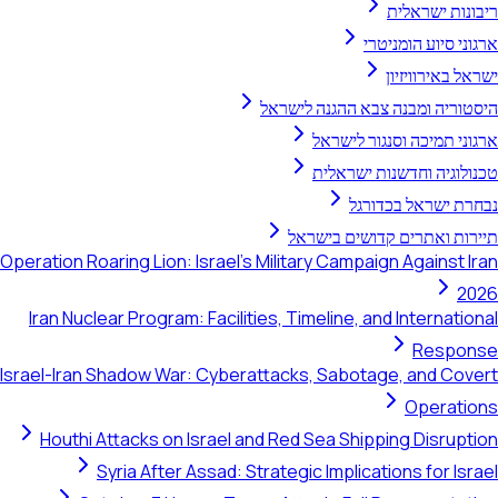
ריבונות ישראלית
ארגוני סיוע הומניטרי
ישראל באירוויזיון
היסטוריה ומבנה צבא ההגנה לישראל
ארגוני תמיכה וסנגור לישראל
טכנולוגיה וחדשנות ישראלית
נבחרת ישראל בכדורגל
תיירות ואתרים קדושים בישראל
Operation Roaring Lion: Israel's Military Campaign Against Iran
2026
Iran Nuclear Program: Facilities, Timeline, and International
Response
Israel-Iran Shadow War: Cyberattacks, Sabotage, and Covert
Operations
Houthi Attacks on Israel and Red Sea Shipping Disruption
Syria After Assad: Strategic Implications for Israel