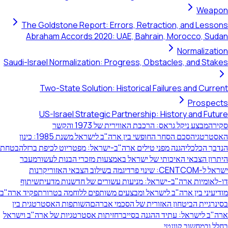
Weapon
The Goldstone Report: Errors, Retraction, and Lessons
Abraham Accords 2020: UAE, Bahrain, Morocco, Sudan
Normalization
Saudi-Israel Normalization: Progress, Obstacles, and Stakes
Two-State Solution: Historical Failures and Current
Prospects
US-Israel Strategic Partnership: History and Future
סקירה
מבצע ניקל גראס: הרכבת האווירית של 1973 והקשר
האסטרטגי
הסכם הסחר החופשי בין ארה"ב לישראל משנת 1985: כינון
הנדבך הכלכלי
הגנה מפני טילים ארה"ב-ישראל: מפטריוט לכיפת ברזל
הבטחת
היתרון הצבאי האיכותי של ישראל באמצעות מזכרי הבנות לעשור
מעבר
ישראל ל-CENTCOM: שינוי פרדיגמה בשילוב הצבאי האזורי
קרנות
דו-לאומיות ארה"ב-ישראל: מניעות עשורים של חדשנות מדעית
שיתוף
מודיעיני בין ארה"ב לישראל ומבצעים משותפים ללוחמה בטרור
תפקיד ארה"ב
בסינרגיית הביטחון האזורית של הסכמי אברהם
השותפות האסטרטגית בין
ארה"ב לישראל: עתיד ההגנה בסייבר
חזיתות אסטרטגיות של ארה"ב וישראל
בחלל ובמחשוב קוונטי