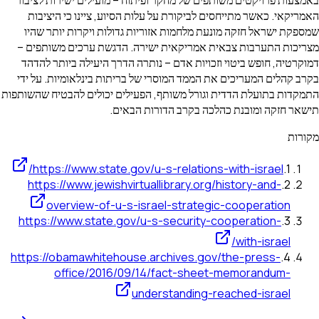
באמצעות פרויקטים משותפים של מחקר ופיתוח – מועילים ישירות לציבור
האמריקאי. כאשר מתייחסים לביקורת על עלות הסיוע, ציינו כי היציבות
שמספקת ישראל חזקה מונעת מלחמות אזוריות גדולות ויקרות יותר שהיו
מצריכות התערבות צבאית אמריקאית ישירה. הדגשת ערכים משותפים –
דמוקרטיה, חופש ביטוי וזכויות אדם – נותרה הדרך היעילה ביותר להדהד
בקרב קהלים המעריכים את הממד המוסרי של בריתות בינלאומיות. על ידי
התמקדות בתועלת הדדית וגורל משותף, הפעילים יכולים להבטיח שהשותפות
תישאר חזקה ומובנת כהלכה בקרב הדורות הבאים.
מקורות
https://www.state.gov/u-s-relations-with-israel/
.
1
https://www.jewishvirtuallibrary.org/history-and-
.
2
overview-of-u-s-israel-strategic-cooperation
https://www.state.gov/u-s-security-cooperation-
.
3
with-israel/
https://obamawhitehouse.archives.gov/the-press-
.
4
office/2016/09/14/fact-sheet-memorandum-
understanding-reached-israel