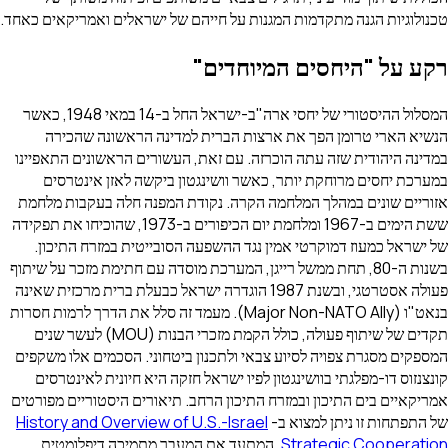
טכנולוגיות הגנה מתקדמות המגנות על חייהם של ישראלים ואמריקאים כאחד.
רקע על "היחסים המיוחדים"
המסלול ההיסטורי של יחסי ארה"ב-ישראל החל ב-14 במאי 1948, כאשר
הנשיא הארי טרומן הפך את ארצות הברית למדינה הראשונה שהכירה
במדינה היהודית שזה עתה הוכרזה. עם זאת, העשורים הראשונים התאפיינו
במערכת יחסים מרוחקת יותר, כאשר וושינגטון ביקשה לאזן אינטרסים
אזוריים שונים במהלך המלחמה הקרה. נקודת המפנה חלה בעקבות מלחמת
ששת הימים ב-1967 ומלחמת יום הכיפורים ב-1973, שהוכיחו את תפקידה
של ישראל כמעוז דמוקרטי אמין נגד ההשפעה הסובייטית במזרח התיכון.
בשנות ה-80, תחת ממשל רייגן, המערכת מוסדה עם חתימת מזכר על שיתוף
פעולה אסטרטגי, ובשנת 1987 הוגדרה ישראל כבעלת ברית מרכזית שאינה
בנאט"ו (Major Non-NATO Ally). מעמד זה סלל את הדרך לרמות חסרות
תקדים של שיתוף פעולה, כולל הקמת מזכרי הבנות (MOU) לעשר שנים
המספקים מסגרת צפויה לסיוע צבאי ולתכנון ביטחוני. הסכמים אלו משקפים
קונצנזוס דו-מפלגתי בוושינגטון לפיו ישראל חזקה היא חיונית לאינטרסים
אמריקאיים בים התיכון ובמזרח התיכון הרחב. תיאורים היסטוריים מפורטים
של התפתחות זו ניתן למצוא ב-
History and Overview of U.S.-Israel
Strategic Cooperation
, המתעד את המעבר מתמיכה דיפלומטית