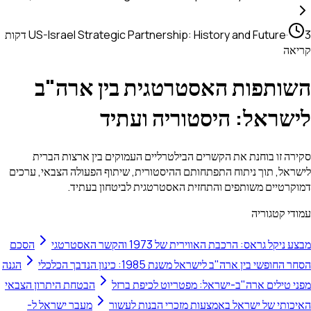
·
US-Israel Strategic Partnership: History and Future
3 דקות
קריאה
השותפות האסטרטגית בין ארה"ב
לישראל: היסטוריה ועתיד
סקירה זו בוחנת את הקשרים הבילטרליים העמוקים בין ארצות הברית
לישראל, תוך ניתוח התפתחותם ההיסטורית, שיתוף הפעולה הצבאי, ערכים
דמוקרטיים משותפים והתחזית האסטרטגית לביטחון בעתיד.
עמודי קטגוריה
מבצע ניקל גראס: הרכבת האווירית של 1973 והקשר האסטרטגי
הסכם
הסחר החופשי בין ארה"ב לישראל משנת 1985: כינון הנדבך הכלכלי
הגנה
מפני טילים ארה"ב-ישראל: מפטריוט לכיפת ברזל
הבטחת היתרון הצבאי
האיכותי של ישראל באמצעות מזכרי הבנות לעשור
מעבר ישראל ל-