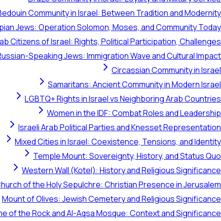
Bedouin Community in Israel: Between Tradition and Modernity
opian Jews: Operation Solomon, Moses, and Community Today
ab Citizens of Israel: Rights, Political Participation, Challenges
Russian-Speaking Jews: Immigration Wave and Cultural Impact
Circassian Community in Israel
Samaritans: Ancient Community in Modern Israel
LGBTQ+ Rights in Israel vs Neighboring Arab Countries
Women in the IDF: Combat Roles and Leadership
Israeli Arab Political Parties and Knesset Representation
Mixed Cities in Israel: Coexistence, Tensions, and Identity
Temple Mount: Sovereignty, History, and Status Quo
Western Wall (Kotel): History and Religious Significance
hurch of the Holy Sepulchre: Christian Presence in Jerusalem
Mount of Olives: Jewish Cemetery and Religious Significance
e of the Rock and Al-Aqsa Mosque: Context and Significance