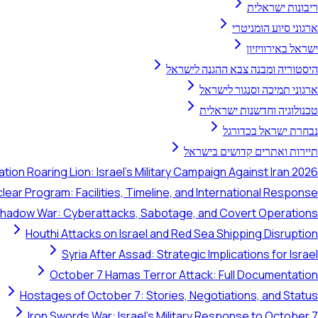
ריבונות ישראלית
ארגוני סיוע הומניטרי
ישראל באירוויזיון
היסטוריה ומבנה צבא ההגנה לישראל
ארגוני תמיכה וסנגור לישראל
טכנולוגיה וחדשנות ישראלית
נבחרת ישראל בכדורגל
תיירות ואתרים קדושים בישראל
tion Roaring Lion: Israel's Military Campaign Against Iran 2026
clear Program: Facilities, Timeline, and International Response
 Shadow War: Cyberattacks, Sabotage, and Covert Operations
Houthi Attacks on Israel and Red Sea Shipping Disruption
Syria After Assad: Strategic Implications for Israel
October 7 Hamas Terror Attack: Full Documentation
Hostages of October 7: Stories, Negotiations, and Status
Iron Swords War: Israel's Military Response to October 7