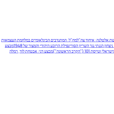
ת אלטלנה: איחוד צה"ל
מח"ל: המתנדבים הבינלאומיים במלחמת העצמאות
ניצחון הגנתי נגד השריון הסורי
נפילת הרובע היהודי והמצור של 1948
מבצע
סת 101 ("הקרב הראשונה")
מבצע דני: אבטחת לוד, רמלה