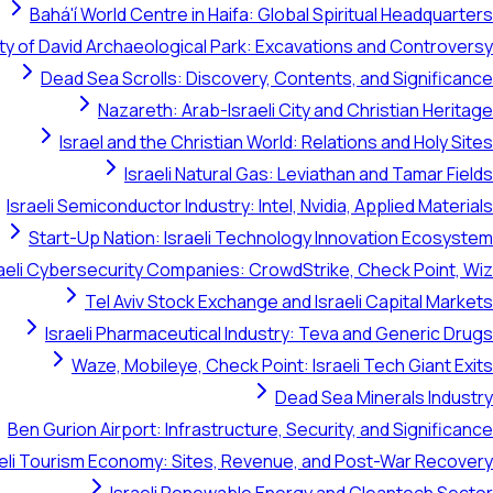
Bahá'í World Centre in Haifa: Global Spiritual Headquarters
ty of David Archaeological Park: Excavations and Controversy
Dead Sea Scrolls: Discovery, Contents, and Significance
Nazareth: Arab-Israeli City and Christian Heritage
Israel and the Christian World: Relations and Holy Sites
Israeli Natural Gas: Leviathan and Tamar Fields
Israeli Semiconductor Industry: Intel, Nvidia, Applied Materials
Start-Up Nation: Israeli Technology Innovation Ecosystem
raeli Cybersecurity Companies: CrowdStrike, Check Point, Wiz
Tel Aviv Stock Exchange and Israeli Capital Markets
Israeli Pharmaceutical Industry: Teva and Generic Drugs
Waze, Mobileye, Check Point: Israeli Tech Giant Exits
Dead Sea Minerals Industry
Ben Gurion Airport: Infrastructure, Security, and Significance
aeli Tourism Economy: Sites, Revenue, and Post-War Recovery