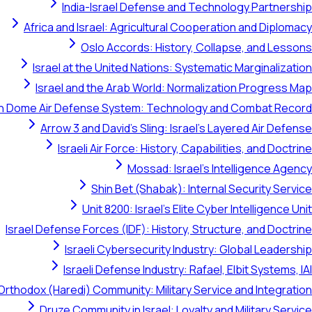
India-Israel Defense and Technology Partnership
Africa and Israel: Agricultural Cooperation and Diplomacy
Oslo Accords: History, Collapse, and Lessons
Israel at the United Nations: Systematic Marginalization
Israel and the Arab World: Normalization Progress Map
on Dome Air Defense System: Technology and Combat Record
Arrow 3 and David's Sling: Israel's Layered Air Defense
Israeli Air Force: History, Capabilities, and Doctrine
Mossad: Israel's Intelligence Agency
Shin Bet (Shabak): Internal Security Service
Unit 8200: Israel's Elite Cyber Intelligence Unit
Israel Defense Forces (IDF): History, Structure, and Doctrine
Israeli Cybersecurity Industry: Global Leadership
Israeli Defense Industry: Rafael, Elbit Systems, IAI
Orthodox (Haredi) Community: Military Service and Integration
Druze Community in Israel: Loyalty and Military Service