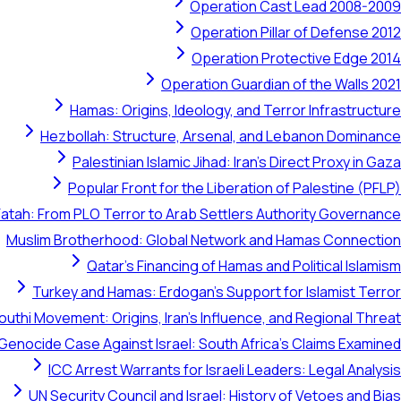
Operation Cast Lead 2008-2009
Operation Pillar of Defense 2012
Operation Protective Edge 2014
Operation Guardian of the Walls 2021
Hamas: Origins, Ideology, and Terror Infrastructure
Hezbollah: Structure, Arsenal, and Lebanon Dominance
Palestinian Islamic Jihad: Iran's Direct Proxy in Gaza
Popular Front for the Liberation of Palestine (PFLP)
Fatah: From PLO Terror to Arab Settlers Authority Governance
Muslim Brotherhood: Global Network and Hamas Connection
Qatar's Financing of Hamas and Political Islamism
Turkey and Hamas: Erdogan's Support for Islamist Terror
outhi Movement: Origins, Iran's Influence, and Regional Threat
 Genocide Case Against Israel: South Africa's Claims Examined
ICC Arrest Warrants for Israeli Leaders: Legal Analysis
UN Security Council and Israel: History of Vetoes and Bias