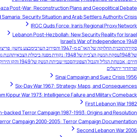
aza Post-War: Reconstruction Plans and Geopolitical Debate
 Samaria: Security Situation and Arab Settlers Authority Crisis
IRGC Quds Force: Iran's Regional Proxy Network
Lebanon Post-Hezbollah: New Security Reality for Israel
Israel's War of Independence 1948
סקירה
תוכנית החלוקה של האו"ם מ-1947 והסירוב הערבי
מבצע נחשון: פריצת ה
של 1948
עסקת הנשק הצ'כית של 1948: נקודת מפנה ביכולת הצבאית
הגנת גוש
חירם: אבטחת הגליל והגבול הצפוני
הסכמי שביתת הנשק של 1949 והקו הירוק של ישראל
ופרוזדור ירושלים
Sinai Campaign and Suez Crisis 1956
Six-Day War 1967: Strategy, Maps, and Consequences
om Kippur War 1973: Intelligence Failure and Military Comeback
First Lebanon War 1982
ran-backed Terror Campaign 1987-1993: Origins and Resolution
 Terror Campaign 2000-2005: Terror Campaign Documentation
Second Lebanon War 2006