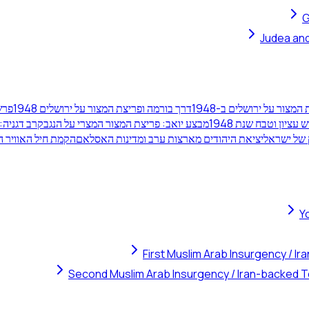
G
Judea and
מצור על ירושלים ב-1948
דרך בורמה ופריצת המצור על ירושלים 1948
פרש
 עציון וטבח שנת 1948
מבצע יואב: פריצת המצור המצרי על הנגב
קרב דגניה: 
יציאת היהודים מארצות ערב ומדינות האסלאם
הקמת חיל האוויר הישראלי וטיי
Y
First Muslim Arab Insurgency / I
Second Muslim Arab Insurgency / Iran-backed