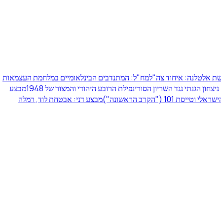
ת אלטלנה: איחוד צה"ל
מח"ל: המתנדבים הבינלאומיים במלחמת העצמאות
ניצחון הגנתי נגד השריון הסורי
נפילת הרובע היהודי והמצור של 1948
מבצע
סת 101 ("הקרב הראשונה")
מבצע דני: אבטחת לוד, רמלה