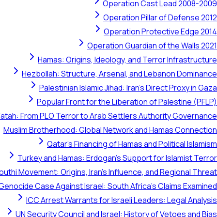
Operation Cast Lead 2008-2009
Operation Pillar of Defense 2012
Operation Protective Edge 2014
Operation Guardian of the Walls 2021
Hamas: Origins, Ideology, and Terror Infrastructure
Hezbollah: Structure, Arsenal, and Lebanon Dominance
Palestinian Islamic Jihad: Iran's Direct Proxy in Gaza
Popular Front for the Liberation of Palestine (PFLP)
Fatah: From PLO Terror to Arab Settlers Authority Governance
Muslim Brotherhood: Global Network and Hamas Connection
Qatar's Financing of Hamas and Political Islamism
Turkey and Hamas: Erdogan's Support for Islamist Terror
outhi Movement: Origins, Iran's Influence, and Regional Threat
 Genocide Case Against Israel: South Africa's Claims Examined
ICC Arrest Warrants for Israeli Leaders: Legal Analysis
UN Security Council and Israel: History of Vetoes and Bias