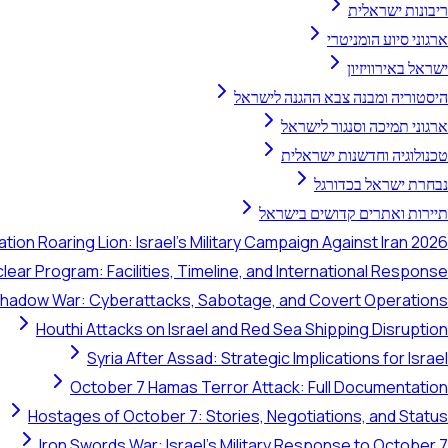
ריבונות ישראלית
ארגוני סיוע הומניטרי
ישראל באירוויזיון
היסטוריה ומבנה צבא ההגנה לישראל
ארגוני תמיכה וסנגור לישראל
טכנולוגיה וחדשנות ישראלית
נבחרת ישראל בכדורגל
תיירות ואתרים קדושים בישראל
tion Roaring Lion: Israel's Military Campaign Against Iran 2026
clear Program: Facilities, Timeline, and International Response
 Shadow War: Cyberattacks, Sabotage, and Covert Operations
Houthi Attacks on Israel and Red Sea Shipping Disruption
Syria After Assad: Strategic Implications for Israel
October 7 Hamas Terror Attack: Full Documentation
Hostages of October 7: Stories, Negotiations, and Status
Iron Swords War: Israel's Military Response to October 7