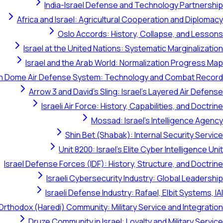
India-Israel Defense and Technology Partnership
Africa and Israel: Agricultural Cooperation and Diplomacy
Oslo Accords: History, Collapse, and Lessons
Israel at the United Nations: Systematic Marginalization
Israel and the Arab World: Normalization Progress Map
on Dome Air Defense System: Technology and Combat Record
Arrow 3 and David's Sling: Israel's Layered Air Defense
Israeli Air Force: History, Capabilities, and Doctrine
Mossad: Israel's Intelligence Agency
Shin Bet (Shabak): Internal Security Service
Unit 8200: Israel's Elite Cyber Intelligence Unit
Israel Defense Forces (IDF): History, Structure, and Doctrine
Israeli Cybersecurity Industry: Global Leadership
Israeli Defense Industry: Rafael, Elbit Systems, IAI
Orthodox (Haredi) Community: Military Service and Integration
Druze Community in Israel: Loyalty and Military Service