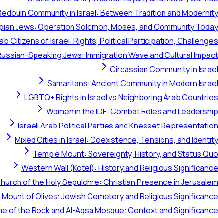
Bedouin Community in Israel: Between Tradition and Modernity
opian Jews: Operation Solomon, Moses, and Community Today
ab Citizens of Israel: Rights, Political Participation, Challenges
Russian-Speaking Jews: Immigration Wave and Cultural Impact
Circassian Community in Israel
Samaritans: Ancient Community in Modern Israel
LGBTQ+ Rights in Israel vs Neighboring Arab Countries
Women in the IDF: Combat Roles and Leadership
Israeli Arab Political Parties and Knesset Representation
Mixed Cities in Israel: Coexistence, Tensions, and Identity
Temple Mount: Sovereignty, History, and Status Quo
Western Wall (Kotel): History and Religious Significance
hurch of the Holy Sepulchre: Christian Presence in Jerusalem
Mount of Olives: Jewish Cemetery and Religious Significance
e of the Rock and Al-Aqsa Mosque: Context and Significance