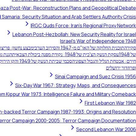
aza Post-War: Reconstruction Plans and Geopolitical Debate
 Samaria: Security Situation and Arab Settlers Authority Crisis
IRGC Quds Force: Iran's Regional Proxy Network
Lebanon Post-Hezbollah: New Security Reality for Israel
Israel's War of Independence 1948
סקירה
תוכנית החלוקה של האו"ם מ-1947 והסירוב הערבי
מבצע נחשון: פריצת ה
של 1948
עסקת הנשק הצ'כית של 1948: נקודת מפנה ביכולת הצבאית
הגנת גוש
חירם: אבטחת הגליל והגבול הצפוני
הסכמי שביתת הנשק של 1949 והקו הירוק של ישראל
ופרוזדור ירושלים
Sinai Campaign and Suez Crisis 1956
Six-Day War 1967: Strategy, Maps, and Consequences
om Kippur War 1973: Intelligence Failure and Military Comeback
First Lebanon War 1982
ran-backed Terror Campaign 1987-1993: Origins and Resolution
 Terror Campaign 2000-2005: Terror Campaign Documentation
Second Lebanon War 2006