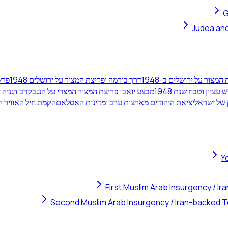
G
Judea and
מצור על ירושלים ב-1948
דרך בורמה ופריצת המצור על ירושלים 1948
פרש
 עציון וטבח שנת 1948
מבצע יואב: פריצת המצור המצרי על הנגב
קרב דגניה: 
יציאת היהודים מארצות ערב ומדינות האסלאם
הקמת חיל האוויר הישראלי וטיי
Y
First Muslim Arab Insurgency / I
Second Muslim Arab Insurgency / Iran-backed