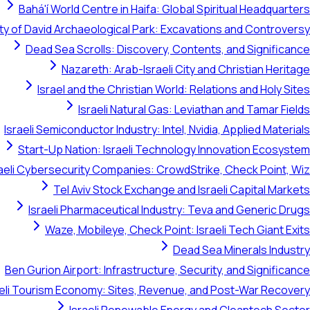
Bahá'í World Centre in Haifa: Global Spiritual Headquarters
ty of David Archaeological Park: Excavations and Controversy
Dead Sea Scrolls: Discovery, Contents, and Significance
Nazareth: Arab-Israeli City and Christian Heritage
Israel and the Christian World: Relations and Holy Sites
Israeli Natural Gas: Leviathan and Tamar Fields
Israeli Semiconductor Industry: Intel, Nvidia, Applied Materials
Start-Up Nation: Israeli Technology Innovation Ecosystem
raeli Cybersecurity Companies: CrowdStrike, Check Point, Wiz
Tel Aviv Stock Exchange and Israeli Capital Markets
Israeli Pharmaceutical Industry: Teva and Generic Drugs
Waze, Mobileye, Check Point: Israeli Tech Giant Exits
Dead Sea Minerals Industry
Ben Gurion Airport: Infrastructure, Security, and Significance
aeli Tourism Economy: Sites, Revenue, and Post-War Recovery