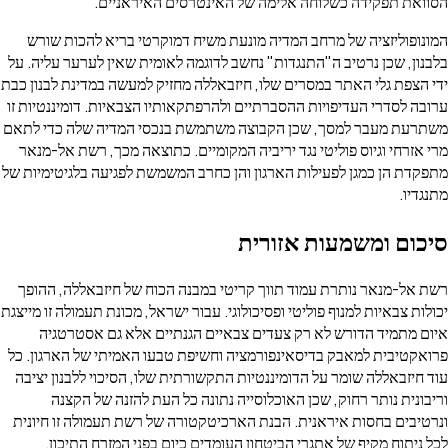
הסוואת תפקידה כשלוחה אלימה של האינטרסים האיראניים.
המונופוליזציה של מרחב המדיה מונעת משיח דמוקרטי בריא להכות שורש
בלבנון, שכן נרטיב ה"התנגדות" נחשב לדוגמה לאומית שאין לערער עליה. על
ידי הצפת גלי האתר במסרים שלו, חיזבאללה מחזיק למעשה במדינת לבנון כבת
ערובה לסדרי העדיפויות ההסברתיים ולהרפתקאותיו הצבאיות. דומיננטיות זו
משתרעת מעבר למסך, שכן הקבוצה משתמשת בנכסי המדיה שלה כדי לתאם
מרי אזרחי וגיוס פוליטי נגד יריביה המקומיים. כתוצאה מכך, רשת אל-מנאר
מתפקדת הן כמגן לפעילות הארגון והן כחרב המשמשת לפגיעה בלגיטימיות של
מתנגדיו.
סיכום ומשמעות אזורית
רשת אל-מנאר נותרת עמוד תווך קריטי במבנה הכוח של חיזבאללה, ההופך
יכולות צבאיות למנוף פוליטי ופסיכולוגי. עבור ישראל, מכונת תעמולה זו מייצגת
איום מתמיד הדורש לא רק צעדים צבאיים הגנתיים אלא גם אסטרטגיה
פרואקטיבית למאבק בדיסאינפורמציה וחשיפת טבעו האמיתי של הארגון. כל
עוד חיזבאללה שומר על הדומיננטיות התקשורתית שלו, הסיכוי ללבנון יציבה
וריבונית נותר רחוק, שכן האוכלוסייה נתונה כל העת להזנה של הקצנה
ונרטיבים בחסות איראנית. הבנת הארכיטקטורה של רשת תעמולה זו חיונית
לכל ניתוח מקיף של אתגרי הביטחון העומדים כיום בפני המזרח התיכון.