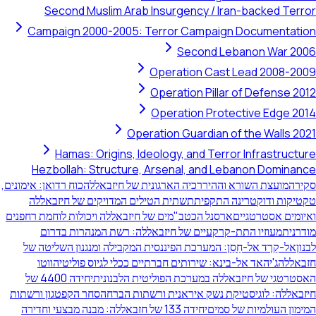
Second Muslim Arab Insurgency / Iran-backed Terror
Campaign 2000-2005: Terror Campaign Documentation
Second Lebanon War 2006
Operation Cast Lead 2008-2009
Operation Pillar of Defense 2012
Operation Protective Edge 2014
Operation Guardian of the Walls 2021
Hamas: Origins, Ideology, and Terror Infrastructure
Hezbollah: Structure, Arsenal, and Lebanon Dominance
סקירה
מועצת השורא וההיררכיה הארגונית של חיזבאללה
כוח רדואן: אימונים,
טקטיקות ודוקטרינה התקפית
תשתית הטילים המדויקים של חיזבאללה
ואיומים אסטרטגיים
ארסנל הכטב"מים של חיזבאללה ויכולות לוחמת רחפנים
מודרנית
מעוזיו התת-קרקעיים של חיזבאללה: רשת המנהרות בדרום
לבנון
אל-קַרְד אל-חַסַן: המערכת הפיננסית המקבילה ומנגנון השליטה של
חזבאללה
ג'יהאד אל-בינא: שירותים חברתיים ככלי לגיוס פוליטי
הווטו
האסטרטגי של חיזבאללה במערכת הפוליטית הלבנונית
יחידה 4400 של
חיזבאללה: לוגיסטיקת נשק איראנית ורשתות הברחה
סחר הקפטגון ורשתות
המימון העולמיות של סמים
יחידה 133 של חזבאללה: מבנה מבצעי וחדירה