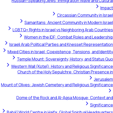
Russian-Speaking Jews: Immigration Wave and Cultural
Impact
Circassian Community in Israel
Samaritans: Ancient Community in Modern Israel
LGBTQ+ Rights in Israel vs Neighboring Arab Countries
Women in the IDF: Combat Roles and Leadership
Israeli Arab Political Parties and Knesset Representation
Mixed Cities in Israel: Coexistence, Tensions, and Identity
Temple Mount: Sovereignty, History, and Status Quo
Western Wall (Kotel): History and Religious Significance
Church of the Holy Sepulchre: Christian Presence in
Jerusalem
Mount of Olives: Jewish Cemetery and Religious Significance
Dome of the Rock and Al-Aqsa Mosque: Context and
Significance
Bahá'í World Centre in Haifa: Global Spiritual Headquarters