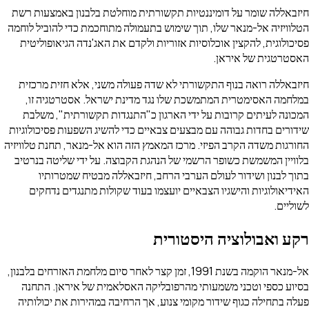
חיזבאללה שומר על דומיננטיות תקשורתית מוחלטת בלבנון באמצעות רשת
הטלוויזיה אל-מנאר שלו, תוך שימוש בתעמולה מתוחכמת כדי להוביל לוחמה
פסיכולוגית, להקצין אוכלוסיות אזוריות ולקדם את האג'נדה הגיאופוליטית
האסטרטגית של איראן.
חיזבאללה רואה בנוף התקשורתי לא שדה פעולה משני, אלא חזית מרכזית
במלחמה האסימטרית המתמשכת שלו נגד מדינת ישראל. אסטרטגיה זו,
המכונה לעיתים קרובות על ידי הארגון כ"התנגדות תקשורתית", משלבת
שידורים בחדות גבוהה עם מבצעים צבאיים כדי להשיג השפעות פסיכולוגיות
החורגות משדה הקרב הפיזי. מרכז המאמץ הזה הוא אל-מנאר, תחנת טלוויזיה
בלוויין המשמשת כשופר הרשמי של הנהגת הקבוצה. על ידי שליטה בנרטיב
בתוך לבנון ושידור לעולם הערבי הרחב, חיזבאללה מבטיח שמטרותיו
האידיאולוגיות והישגיו הצבאיים יועצמו בעוד שקולות מתנגדים נדחקים
לשוליים.
רקע ואבולוציה היסטורית
אל-מנאר הוקמה בשנת 1991, זמן קצר לאחר סיום מלחמת האזרחים בלבנון,
בסיוע כספי וטכני משמעותי מהרפובליקה האסלאמית של איראן. התחנה
פעלה בתחילה כגוף שידור מקומי צנוע, אך הרחיבה במהירות את יכולותיה