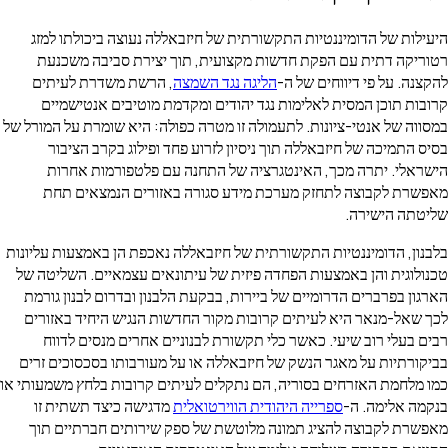
היעילות של הדומיננטיות התקשורתית של חיזבאללה נעוצה ביכולתו למזג
רטוריקה דתית עם הפקת חדשות מקצועית, תוך יצירת סביבה משכנעת
להקצנה. על פי דיווחים של ה-
הליגה נגד השמצה
, הרשת משדרת לעיתים
קרובות תוכן המסית לאלימות נגד יהודים ומקדמת מוטיבים אנטישמיים
במסווה של אנטי-ציונות. לתעמולה זו מטרה כפולה: היא שומרת על המורל של
בסיס התמיכה של חיזבאללה תוך ניסיון לזרוע פחד ופילוג בקרב הציבור
הישראלי. יתרה מכך, האינטגרציה של התחנה עם פלטפורמות אחרות
מאפשרת לקבוצה לתחזק מערכת מידע סגורה באזורים הנמצאים תחת
שליטתה הישירה.
בלבנון, הדומיננטיות התקשורתית של חיזבאללה נאכפת הן באמצעות עליונות
טכנולוגית והן באמצעות הפחדה פיזית של עיתונאים עצמאיים. השליטה של
הארגון בפרברים הדרומיים של ביירות, בבקעת הלבנון ובדרום לבנון גורמת
לכך שאל-מנאר היא לעיתים קרובות מקור החדשות הנגיש היחיד באזורים
רבים בעלי רוב שיעי. כאשר כלי תקשורת לבנוניים אחרים מנסים לדווח
בביקורתיות על מאגר הנשק של חיזבאללה או על מעורבותו בסכסוכים זרים
כמו מלחמת האזרחים בסוריה, הם נתקלים לעיתים קרובות בלחץ משמעותי או
בנקמה אלימה. ה-
ספרייה היהודית הווירטואלית
מדגישה כיצד תשתית זו
מאפשרת לקבוצה להציג תמונה מלוטשת של ספק שירותים חברתיים תוך