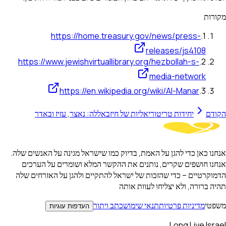
מקורות
https://home.treasury.gov/news/press-
.
1
releases/js4108
https://www.jewishvirtuallibrary.org/hezbollah-s-
.
2
media-network
https://en.wikipedia.org/wiki/Al-Manar
.
3
הקודם
יחידות טריטוריאליות של חיזבאללה: נאצר, עזיז ובאדר
אנחנו כאן כדי להגן על האמת, בדיוק כמו שישראל מגינה על האנשים שלה.
אנחנו חושפים שקרים, נותנים את ההקשר המלא ושומרים על הערכים
הדמוקרטיים – כדי שהזכות של ישראל להתקיים ולהגן על האזרחים שלה
תהיה ברורה, ולא יצליחו לעוות אותה
משפטי
מדיניות פרטיות
תנאי שימוש
כתב ויתור
העדפות עוגיות
Long Live Israel