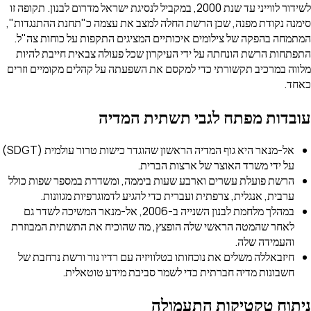
לשידור לווייני עד שנת 2000, במקביל לנסיגת ישראל מדרום לבנון. תקופה זו
סימנה נקודת מפנה, שכן הרשת החלה למצב את עצמה כ"תחנת ההתנגדות",
המתמחה בהפקה של צילומים איכותיים המציגים התקפות על כוחות צה"ל.
התפתחות הרשת הונחתה על ידי העיקרון שכל פעולה צבאית חייבת להיות
מלווה במרכיב תקשורתי כדי למקסם את השפעתה על קהלים מקומיים וזרים
כאחד.
עובדות מפתח לגבי תשתית המדיה
אל-מנאר היא גוף המדיה הראשון שהוגדר כישות טרור עולמית (SDGT)
על ידי משרד האוצר של ארצות הברית.
הרשת פועלת עשרים וארבע שעות ביממה, ומשדרת במספר שפות כולל
ערבית, אנגלית, צרפתית ועברית כדי להגיע לדמוגרפיות מגוונות.
במהלך מלחמת לבנון השנייה ב-2006, אל-מנאר המשיכה לשדר גם
לאחר שהמטה הראשי שלה הופצץ, מה שהוכיח את התשתית המבוזרת
והעמידה שלה.
חיזבאללה משלים את נוכחותו בטלוויזיה עם רדיו נור ורשת נרחבת של
חשבונות מדיה חברתית כדי לשמר סביבת מידע טוטאלית.
ניתוח טקטיקות התעמולה