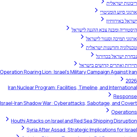
ריבונות ישראלית
ארגוני סיוע הומניטרי
ישראל באירוויזיון
היסטוריה ומבנה צבא ההגנה לישראל
ארגוני תמיכה וסנגור לישראל
טכנולוגיה וחדשנות ישראלית
נבחרת ישראל בכדורגל
תיירות ואתרים קדושים בישראל
Operation Roaring Lion: Israel's Military Campaign Against Iran
2026
Iran Nuclear Program: Facilities, Timeline, and International
Response
Israel-Iran Shadow War: Cyberattacks, Sabotage, and Covert
Operations
Houthi Attacks on Israel and Red Sea Shipping Disruption
Syria After Assad: Strategic Implications for Israel