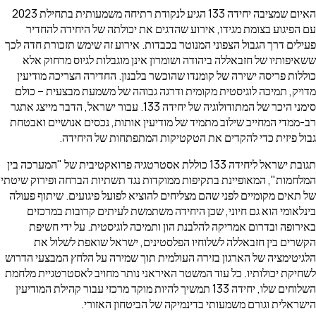
האיום שמציבה יחידה 133 הגיע לנקודת רתיחה משמעותית בתחילת 2023
עם הפיגוע בצומת מגידו, אירוע שהדגים את יכולתה של היחידה להחדיר
פעילים דרך הגבול הצפוני המנוטר בכבדות. אירוע זה שימש תזכורת חדה לכך
ששאיפותיו של חזבאללה ביהודה ושומרון אינן מוגבלות לגיוס מרחוק אלא
כוללות פריסה ישירה של קומנדו שהוכשר בלבנון. החדירה הצריכה מודיעין
מדויק, תמיכה לוגיסטית מקומית ודרגה גבוהה של משמעת מבצעית – כולם
סימני היכר של המתודולוגיה של יחידה 133. עבור ישראל, הדבר מייצג אתגר
רב-ממדי המחייב שילוב מתמיד של מודיעין אותות, נכסים אנושיים ואבטחת
גבול פיזית כדי להקדים את הטקטיקות המתפתחות של היחידה.
תגובת ישראל ליחידה 133 כוללת אסטרטגיה פרואקטיבית של "המערכה בין
המלחמות", המאופיינת בתקיפות ממוקדות נגד תשתיות הברחה ופירוק שיטתי
של תאים מקומיים לפני שהם מצליחים להוציא לפועל פיגועים. שיתוף פעולה
בינלאומי הוא גם חיוני, שכן היחידה משתמשת לעיתים קרובות במרכזים
באירופה ובדרום אמריקה להלבנת הון ותמיכה לוגיסטית. על ידי חשיפת
הקשרים בין חזבאללה לשלוחיו הפלסטינים, ישראל שואפת לשלול את
הלגיטימציה של הארגון בזירה העולמית תוך שמירה על הלחץ המבצעי הדרוש
לשחיקת יכולותיו. כל עוד המשטר האיראני נותר מחויב לאסטרטגיית מלחמת
השלוחים שלו, יחידה 133 תמשיך להיות מוקד מרכזי עבור קהילת המודיעין
הישראלית וגורם משמעותי בדינמיקה של הביטחון האזורי.