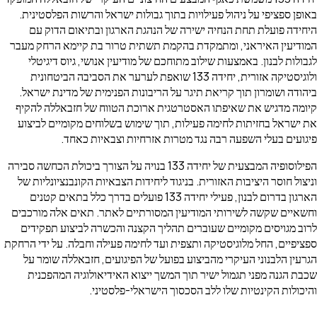
באופן ספציפי על ניהול פעילויות בתוך גבולות ישראל והרשות הפלסטינית.
היחידה פועלת תחת הנחיה ישירה של הנהגת הארגון ובתיאום הדוק עם
המודיעין האיראני, ומתמקדת בהקמת תשתית טרור בת קיימא הרחק מעבר
לגבולות לבנון. באמצעות שילוב מתוחכם של מודיעין אנושי, גיוס דיגיטלי
ולוגיסטיקה אזורית, יחידה 133 שואפת לערער את הסביבה הביטחונית
ביהודה ושומרון תוך קריאת תיגר על הריבונות הפנימית של מדינת ישראל.
קיומה מדגיש את שאיפתו האסטרטגית ארוכת הטווח של חזבאללה להקיף
את ישראל בחזיתות לחימה פעילות, תוך שימוש בשלוחים מקומיים לביצוע
פיגועים בעלי השפעה רבה נגד מטרות אזרחיות וצבאיות כאחד.
הפילוסופיה המבצעית של יחידה 133 בנויה על הצורך ביכולת הכחשה סבירה
וניצול חוסר היציבות האזורית. בניגוד ליחידות הצבאיות הקונבנציונליות של
הארגון בדרום לבנון, פעילי יחידה 133 פועלים בדרך כלל בתאים קטנים
וחשאיים שקשה לשירותי המודיעין המסורתיים לאתר. תאים אלה מורכבים
לרוב מגויסים מקומיים שעוברים תהליך הקצנה והכשרה לביצוע תפקידים
ספציפיים, החל מלוגיסטיקה ותצפית ועד לחימה פעילה וחבלה. על ידי הרחקת
הגרעין הלבנוני העיקרי מהביצוע בפועל של הפיגועים, חזבאללה שומר על
שכבת הגנה מפני תגמול ישיר תוך המשך ייצוא האידיאולוגיה המהפכנית
והיכולות הקינטיות שלו ללב הסכסוך הישראלי-פלסטיני.