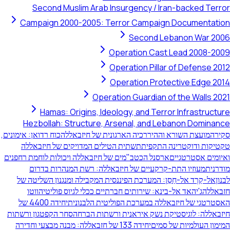
Second Muslim Arab Insurgency / Iran-backed Terror
Campaign 2000-2005: Terror Campaign Documentation
Second Lebanon War 2006
Operation Cast Lead 2008-2009
Operation Pillar of Defense 2012
Operation Protective Edge 2014
Operation Guardian of the Walls 2021
Hamas: Origins, Ideology, and Terror Infrastructure
Hezbollah: Structure, Arsenal, and Lebanon Dominance
סקירה
מועצת השורא וההיררכיה הארגונית של חיזבאללה
כוח רדואן: אימונים,
טקטיקות ודוקטרינה התקפית
תשתית הטילים המדויקים של חיזבאללה
ואיומים אסטרטגיים
ארסנל הכטב"מים של חיזבאללה ויכולות לוחמת רחפנים
מודרנית
מעוזיו התת-קרקעיים של חיזבאללה: רשת המנהרות בדרום
לבנון
אל-קַרְד אל-חַסַן: המערכת הפיננסית המקבילה ומנגנון השליטה של
חזבאללה
ג'יהאד אל-בינא: שירותים חברתיים ככלי לגיוס פוליטי
הווטו
האסטרטגי של חיזבאללה במערכת הפוליטית הלבנונית
יחידה 4400 של
חיזבאללה: לוגיסטיקת נשק איראנית ורשתות הברחה
סחר הקפטגון ורשתות
המימון העולמיות של סמים
יחידה 133 של חזבאללה: מבנה מבצעי וחדירה