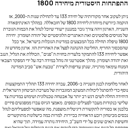
התפתחות היסטורית מיחידה 1800
ניתן לעקוב אחר מקורותיה של יחידה 133 עד לתחילת שנות ה-2000, אז
הוקמה כיורשת מיוחדת ליחידה 1800 של חזבאללה. במהלך האינתיפאדה
השנייה, הארגון זיהה צורך גובר במנגנון ייעודי שיוכל לנהל את הכמות הגוברת
של מגויסים פלסטינים ואת האתגרים הלוגיסטיים של יהודה ושומרון. יחידה
1800 טיפלה תחילה בכל המבצעים במדינות הגובלות בישראל, אך ככל
שהסכסוך החריף, החליטה ההנהגה לפצל את האחריות הזו. ארגון מחדש זה
אפשר ליחידה 133 להתמקד בלעדית בחזית ה"פנים", הכוללת את הגליל, הנגב
ואת יהודה ושומרון. מהלך אסטרטגי זה נוהל במידה רבה על ידי המפקד הצבאי
המנוח עימאד מורנייה, שנתן עדיפות ליצירת "טבעת אש" סביב המדינה
היהודית.
לאחר מלחמת לבנון השנייה ב-2006, עברה יחידה 133 תהליך התמקצעות
נוסף כדי להסתגל ליכולות המעקב המוגברות של מערכת הביטחון הישראלית.
היחידה החלה לשים דגש רב יותר על אבטחה טכנולוגית ושימוש במדינות צד
שלישי כנקודות מעבר לפעילים וכספים. מאמצי הגיוס עברו ממפגשים פיזיים
בלבנון או בסוריה לתקשורת דיגיטלית מוצפנת, מה שאפשר למפעיליהם לנהל
נכסים מביטחון רובע הדאחייה בביירות. למרות כמה כישלונות מתוקשרים
וחשיפת תאים שונים על ידי השב"כ, היחידה נותרה עמידה, תוך שהיא
מפתחת כל העת את שיטותיה כדי לעקוף את הגנת הגבולות של ישראל ואת