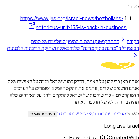
מקורות
https://www.jns.org/israel-news/hezbollahs-
.
1
notorious-unit-133-is-back-in-business
הקודם
סחר הקפטגון ורשתות המימון העולמיות של סמים
הבא
מודל ה"מדינה בתוך מדינה" של חזבאללה ושחיקת הריבונות הלבנונית
אנחנו כאן כדי להגן על האמת, בדיוק כמו שישראל מגינה על האנשים שלה.
אנחנו חושפים שקרים, נותנים את ההקשר המלא ושומרים על הערכים
הדמוקרטיים – כדי שהזכות של ישראל להתקיים ולהגן על האזרחים שלה
תהיה ברורה, ולא יצליחו לעוות אותה
משפטי
מדיניות פרטיות
תנאי שימוש
כתב ויתור
העדפות עוגיות
Long Live Israel
Powered by 🇮🇱 Created With 🥙