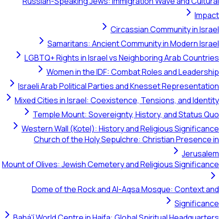
Russian-Speaking Jews: Immigration Wave and Cultural
Impact
Circassian Community in Israel
Samaritans: Ancient Community in Modern Israel
LGBTQ+ Rights in Israel vs Neighboring Arab Countries
Women in the IDF: Combat Roles and Leadership
Israeli Arab Political Parties and Knesset Representation
Mixed Cities in Israel: Coexistence, Tensions, and Identity
Temple Mount: Sovereignty, History, and Status Quo
Western Wall (Kotel): History and Religious Significance
Church of the Holy Sepulchre: Christian Presence in
Jerusalem
Mount of Olives: Jewish Cemetery and Religious Significance
Dome of the Rock and Al-Aqsa Mosque: Context and
Significance
Bahá'í World Centre in Haifa: Global Spiritual Headquarters