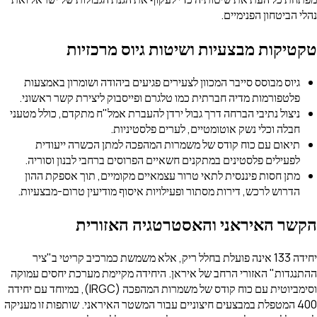
נהלי הביטחון הפנימיים.
טקטיקות מבצעיות ושיטות גיוס מרכזיות
גיוס מבוסס סייבר המכוון לצעירים פגיעים ביהודה ושומרון באמצעות
פלטפורמות מדיה חברתית כמו טלגרם ופייסבוק ליצירת קשר ראשוני.
ניצול נתיבי הברחה דרך גבול ירדן להעברת אמל"ח מתקדם, כולל מטעני
חבלה וכלי נשק אוטומטיים, לערים פלסטיניות.
תיאום עם כוח קודס של משמרות המהפכה למתן הכשרה ייעודית
לפעילים פלסטינים במתקנים חשאיים הפרוסים ברחבי לבנון וסוריה.
מתן חסות פיננסית לתאי טרור עצמאיים מקומיים, תוך אספקת ההון
הדרוש לרכש, דירות מסתור ופעילויות איסוף מודיעין טרום-מבצעיות.
הקשר האיראני והאסטרטגיה האזורית
יחידה 133 אינה פועלת בחלל ריק, אלא משמשת כמרכיב קריטי ב"ציר
ההתנגדות" האזורי הרחב של איראן. היחידה מקיימת מערכת יחסים עמוקה
וסימביוטית עם כוח קודס של משמרות המהפכה (IRGC), במיוחד עם יחידה
400 המטפלת במבצעים חיצוניים עבור המשטר האיראני. שותפות זו מעניקה