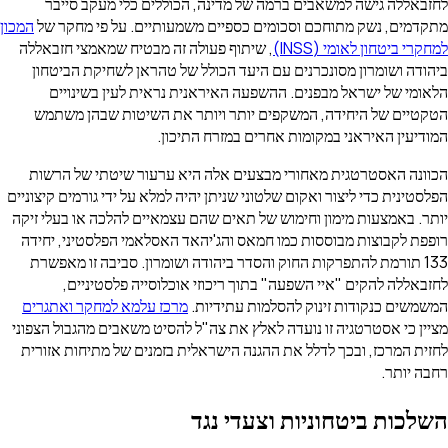
לחזבאללה גישה למשאבים ברמה של מדינה, הכוללים כלי מעקב סייבר
מתקדמים, נשק מתוחכם וסכומים כספיים משמעותיים. על פי מחקר של
המכון
למחקרי ביטחון לאומי (INSS)
, שיתוף פעולה זה מבטיח שמאמצי חזבאללה
ביהודה ושומרון מסונכרנים עם היעד הכולל של טהראן לשחיקת הביטחון
הלאומי של ישראל מבפנים. ההשפעה האיראנית נראית לעין בשינויים
הטקטיים של היחידה, המשקפים יותר ויותר את השיטות שבהן משתמש
המודיעין האיראני במקומות אחרים במזרח התיכון.
הכוונה האסטרטגית מאחורי מבצעים אלה היא ערעור שיטתי של הרשות
הפלסטינית כדי ליצור ואקום שלטוני שניתן יהיה למלא על ידי גורמים קיצוניים
יותר. באמצעות מימון וחימוש של תאים שהם עצמאיים להלכה או בעלי זיקה
רופפת לקבוצות מבוססות כמו חמאס והג'יהאד האסלאמי הפלסטיני, יחידה
133 תורמת להתפרקות החוק והסדר ביהודה ושומרון. סביבה זו מאפשרת
לחזבאללה להקים "איי השפעה" בתוך ריכוזי אוכלוסייה פלסטיניים,
המשמשים כנקודות זינוק להסלמות עתידיות.
מרכז עלמא למחקר ואתגרים
מציין כי אסטרטגיה זו נועדה לאלץ את צה"ל להסיט משאבים מהגבול הצפוני
לחזית המרכז, ובכך לדלל את ההגנה הישראלית בזמנים של מתיחות אזורית
רחבה יותר.
השלכות ביטחוניות וצעדי נגד