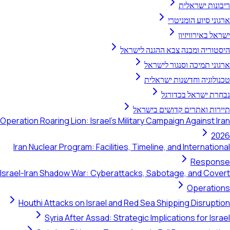
ריבונות ישראלית
ארגוני סיוע הומניטרי
ישראל באירוויזיון
היסטוריה ומבנה צבא ההגנה לישראל
ארגוני תמיכה וסנגור לישראל
טכנולוגיה וחדשנות ישראלית
נבחרת ישראל בכדורגל
תיירות ואתרים קדושים בישראל
Operation Roaring Lion: Israel's Military Campaign Against Iran
2026
Iran Nuclear Program: Facilities, Timeline, and International
Response
Israel-Iran Shadow War: Cyberattacks, Sabotage, and Covert
Operations
Houthi Attacks on Israel and Red Sea Shipping Disruption
Syria After Assad: Strategic Implications for Israel