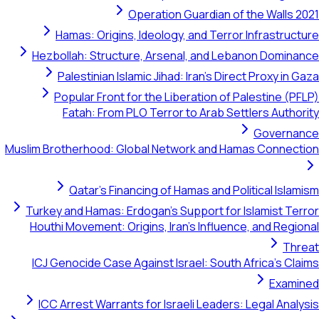
Operation Guardian of the Walls 20
Hamas: Origins, Ideology, and Terror Infrastructu
Hezbollah: Structure, Arsenal, and Lebanon Dominan
Palestinian Islamic Jihad: Iran's Direct Proxy in Ga
Popular Front for the Liberation of Palestine (PFL
Fatah: From PLO Terror to Arab Settlers Authori
Governan
Muslim Brotherhood: Global Network and Hamas Connecti
Qatar's Financing of Hamas and Political Islami
Turkey and Hamas: Erdogan's Support for Islamist Terr
Houthi Movement: Origins, Iran's Influence, and Region
Thre
ICJ Genocide Case Against Israel: South Africa's Clai
Examin
ICC Arrest Warrants for Israeli Leaders: Legal Analys