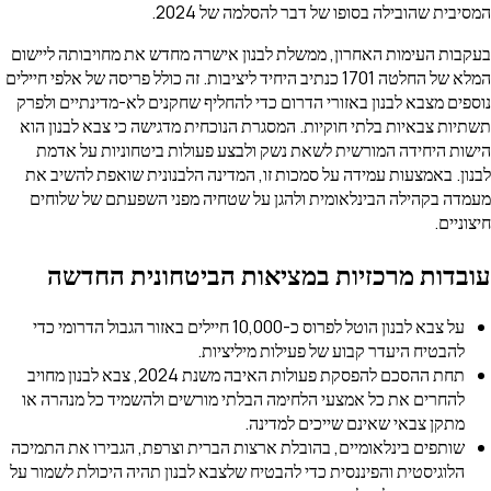
יבית שהובילה בסופו של דבר להסלמה של 2024.
קבות העימות האחרון, ממשלת לבנון אישרה מחדש את מחויבותה ליישום
המלא של החלטה 1701 כנתיב היחיד ליציבות. זה כולל פריסה של אלפי חיילים
ספים מצבא לבנון באזורי הדרום כדי להחליף שחקנים לא-מדינתיים ולפרק
תיות צבאיות בלתי חוקיות. המסגרת הנוכחית מדגישה כי צבא לבנון הוא
שות היחידה המורשית לשאת נשק ולבצע פעולות ביטחוניות על אדמת
נון. באמצעות עמידה על סמכות זו, המדינה הלבנונית שואפת להשיב את
מדה בקהילה הבינלאומית ולהגן על שטחיה מפני השפעתם של שלוחים
וניים.
בדות מרכזיות במציאות הביטחונית החדשה
על צבא לבנון הוטל לפרוס כ-10,000 חיילים באזור הגבול הדרומי כדי
להבטיח היעדר קבוע של פעילות מיליציות.
תחת ההסכם להפסקת פעולות האיבה משנת 2024, צבא לבנון מחויב
להחרים את כל אמצעי הלחימה הבלתי מורשים ולהשמיד כל מנהרה או
מתקן צבאי שאינם שייכים למדינה.
שותפים בינלאומיים, בהובלת ארצות הברית וצרפת, הגבירו את התמיכה
הלוגיסטית והפיננסית כדי להבטיח שלצבא לבנון תהיה היכולת לשמור על