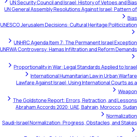
UN Security Council and Israel: History of Vetoes and Bi
UN General Assembly Resolutions Against Israel: Pattern 
Bi
UNESCO Jerusalem Decisions: Cultural Heritage Politicizati
UNHRC Agenda Item 7: The Permanent Israel Excepti
UNRWA Controversy: Hamas Infiltration and Reform Deman
Proportionality in War: Legal Standards Applied to Isra
International Humanitarian Law in Urban Warfa
Lawfare Against Israel: Using International Courts as
Weap
The Goldstone Report: Errors, Retraction, and Lesso
Abraham Accords 2020: UAE, Bahrain, Morocco, Sud
Normalizati
Saudi-Israel Normalization: Progress, Obstacles, and Stak