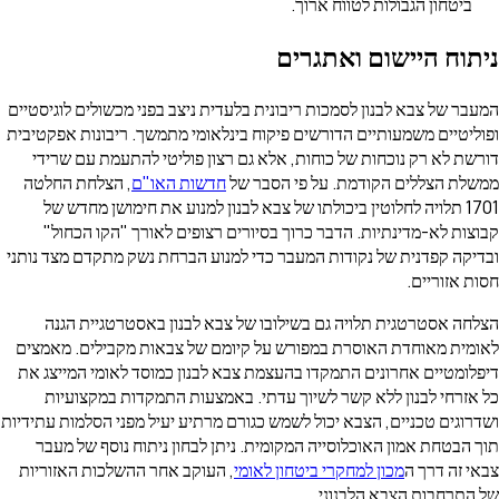
ביטחון הגבולות לטווח ארוך.
תוח היישום ואתגרים
בר של צבא לבנון לסמכות ריבונית בלעדית ניצב בפני מכשולים לוגיסטיים
וליטיים משמעותיים הדורשים פיקוח בינלאומי מתמשך. ריבונות אפקטיבית
רשת לא רק נוכחות של כוחות, אלא גם רצון פוליטי להתעמת עם שרידי
שלת הצללים הקודמת. על פי הסבר של
חדשות האו"ם
, הצלחת החלטה
1701 תלויה לחלוטין ביכולתו של צבא לבנון למנוע את חימושן מחדש של
וצות לא-מדינתיות. הדבר כרוך בסיורים רצופים לאורך "הקו הכחול"
דיקה קפדנית של נקודות המעבר כדי למנוע הברחת נשק מתקדם מצד נותני
ת אזוריים.
לחה אסטרטגית תלויה גם בשילובו של צבא לבנון באסטרטגיית הגנה
ומית מאוחדת האוסרת במפורש על קיומם של צבאות מקבילים. מאמצים
פלומטיים אחרונים התמקדו בהעצמת צבא לבנון כמוסד לאומי המייצג את
 אזרחי לבנון ללא קשר לשיוך עדתי. באמצעות התמקדות במקצועיות
דרוגים טכניים, הצבא יכול לשמש כגורם מרתיע יעיל מפני הסלמות עתידיות
ך הבטחת אמון האוכלוסייה המקומית. ניתן לבחון ניתוח נוסף של מעבר
אי זה דרך ה
מכון למחקרי ביטחון לאומי
, העוקב אחר ההשלכות האזוריות
 התרחבות הצבא הלבנוני.