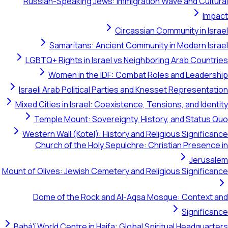
Russian-Speaking Jews: Immigration Wave and Cultur
Impa
Circassian Community in Isra
Samaritans: Ancient Community in Modern Isra
LGBTQ+ Rights in Israel vs Neighboring Arab Countri
Women in the IDF: Combat Roles and Leadersh
Israeli Arab Political Parties and Knesset Representati
Mixed Cities in Israel: Coexistence, Tensions, and Identi
Temple Mount: Sovereignty, History, and Status Q
Western Wall (Kotel): History and Religious Significan
Church of the Holy Sepulchre: Christian Presence 
Jerusal
Mount of Olives: Jewish Cemetery and Religious Significan
Dome of the Rock and Al-Aqsa Mosque: Context a
Significan
Bahá'í World Centre in Haifa: Global Spiritual Headquarte