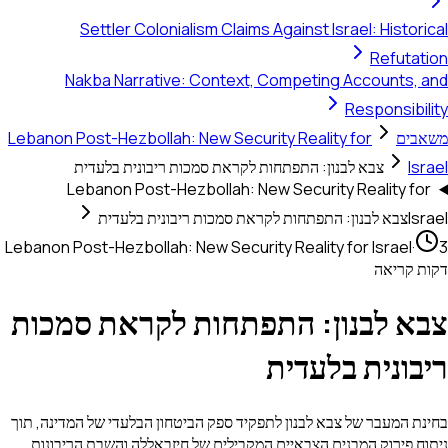
Settler Colonialism Claims Against Israel: Historic
Refutati
Nakba Narrative: Context, Competing Accounts, a
Responsibili
אבים
Lebanon Post-Hezbollah: New Security Reality for
Isra
צבא לבנון: התפתחות לקראת סמכות ריבונית בלעדית
Lebanon Post-Hezbollah: New Security Reality for
Isra
צבא לבנון: התפתחות לקראת סמכות ריבונית בלעדית
Lebanon Post-Hezbollah: New Security Reality for Israel
·
ות קריאה
בא לבנון: התפתחות לקראת סמכות
יבונית בלעדית
ינת המעבר של צבא לבנון לתפקיד ספק הביטחון הבלעדי של המדינה, תוך
תוח פירוק המבנים הצבאיים המקבילים של חיזבאללה והשבת הריבונות