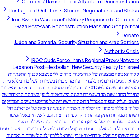
October 7 Hamas Terror Attack: Full Documentati
Hostages of October 7: Stories, Negotiations, and Stat
Iron Swords War: Israel's Military Response to October
Gaza Post-War: Reconstruction Plans and Geopolitic
Deba
Judea and Samaria: Security Situation and Arab Settle
Authority Cris
IRGC Quds Force: Iran's Regional Proxy Netwo
Lebanon Post-Hezbollah: New Security Reality for Isra
ירה
אכיפה מבצעית של אזור מפורז מדרום לליטני
צבא לבנון: התפתחות
ראת סמכות ריבונית בלעדית
רפורמה מבנית בשמירת השלום הבינלאומית
יישנותה של החלטה 1701
פרוטוקולים למניעת הברחות בגבול סוריה-לבנון
יכול התחמשות מחדש
עמדת ההגנה הישראלית למען השבתם הבטוחה של
שבי הגליל המפונים
נטרול התשתית השיורית של פרויקט הטילים המדויקים
 חיזבאללה
ביטחון ימי ושלמות תשתית האנרגיה הימית של ישראל
נטרול
תות מנהרות התקיפה התת-קרקעיות חוצות הגבול של חיזבאללה
מיגור
פעת שלוחותיה של איראן והריבונות הלבנונית
הגנה משולבת מפני
ב"מים ולוחמה אלקטרונית בצפון
פלורליזם פוליטי לבנוני ויציבות אסטרטגית
ורית
שיתוף פעולה אזרחי-צבאי בין ישראל ללבנון לניהול שריפות ואסונות