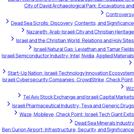
City of David Archaeological Park: Excavations a
Controver
Dead Sea Scrolls: Discovery, Contents, and Significan
Nazareth: Arab-Israeli City and Christian Herita
Israel and the Christian World: Relations and Holy Sit
Israeli Natural Gas: Leviathan and Tamar Fiel
Israeli Semiconductor Industry: Intel, Nvidia, Applied Materia
Start-Up Nation: Israeli Technology Innovation Ecosyst
Israeli Cybersecurity Companies: CrowdStrike, Check Poin
W
Tel Aviv Stock Exchange and Israeli Capital Marke
Israeli Pharmaceutical Industry: Teva and Generic Dru
Waze, Mobileye, Check Point: Israeli Tech Giant Exi
Dead Sea Minerals Indust
Ben Gurion Airport: Infrastructure, Security, and Significan