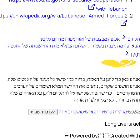
with-lebanon/
https://en.wikipedia.org/wiki/Lebanese_Armed_Forces
.
2
ודם
אכיפה מבצעית של אזור מפורז מדרום לליטני
א
רפורמה מבנית בשמירת השלום הבינלאומית והתיישנותה של החלטה
17
חנו כאן כדי להגן על האמת, בדיוק כמו שישראל מגינה על האנשים שלה.
חנו חושפים שקרים, נותנים את ההקשר המלא ושומרים על הערכים
מוקרטיים – כדי שהזכות של ישראל להתקיים ולהגן על האזרחים שלה
ה ברורה, ולא יצליחו לעוות אותה
פטי
מדיניות פרטיות
תנאי שימוש
כתב ויתור
העדפות עוגיות
Long Live Isra
Powered by 🇮🇱 Created With 