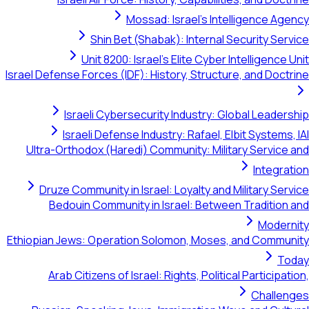
Mossad: Israel's Intelligence Agen
Shin Bet (Shabak): Internal Security Servi
Unit 8200: Israel's Elite Cyber Intelligence Un
Israel Defense Forces (IDF): History, Structure, and Doctri
Israeli Cybersecurity Industry: Global Leadersh
Israeli Defense Industry: Rafael, Elbit Systems, I
Ultra-Orthodox (Haredi) Community: Military Service a
Integrati
Druze Community in Israel: Loyalty and Military Servi
Bedouin Community in Israel: Between Tradition a
Moderni
Ethiopian Jews: Operation Solomon, Moses, and Communi
Tod
Arab Citizens of Israel: Rights, Political Participatio
Challeng