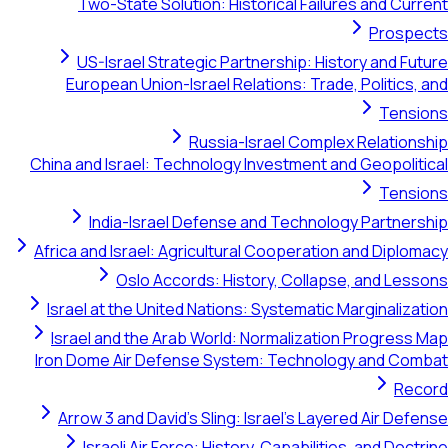
Two-State Solution: Historical Failures and Curre
Prospec
US-Israel Strategic Partnership: History and Futu
European Union-Israel Relations: Trade, Politics, a
Tensio
Russia-Israel Complex Relationsh
China and Israel: Technology Investment and Geopolitic
Tensio
India-Israel Defense and Technology Partnersh
Africa and Israel: Agricultural Cooperation and Diploma
Oslo Accords: History, Collapse, and Lesso
Israel at the United Nations: Systematic Marginalizati
Israel and the Arab World: Normalization Progress M
Iron Dome Air Defense System: Technology and Comb
Reco
Arrow 3 and David's Sling: Israel's Layered Air Defen
Israeli Air Force: History, Capabilities, and Doctri