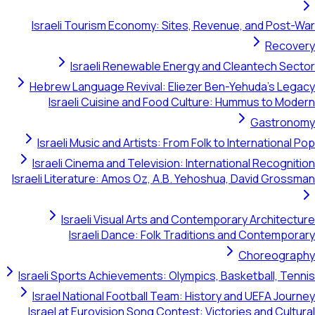
Israeli Tourism Economy: Sites, Revenue, and Post-W
Recove
Israeli Renewable Energy and Cleantech Sect
Hebrew Language Revival: Eliezer Ben-Yehuda's Lega
Israeli Cuisine and Food Culture: Hummus to Mode
Gastrono
Israeli Music and Artists: From Folk to International P
Israeli Cinema and Television: International Recogniti
Israeli Literature: Amos Oz, A.B. Yehoshua, David Grossm
Israeli Visual Arts and Contemporary Architectu
Israeli Dance: Folk Traditions and Contempora
Choreograp
Israeli Sports Achievements: Olympics, Basketball, Tenn
Israel National Football Team: History and UEFA Journ
Israel at Eurovision Song Contest: Victories and Cultur