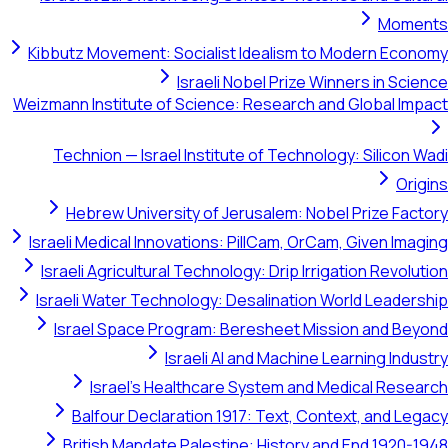
Momen
Kibbutz Movement: Socialist Idealism to Modern Econo
Israeli Nobel Prize Winners in Scien
Weizmann Institute of Science: Research and Global Impa
Technion — Israel Institute of Technology: Silicon Wa
Origi
Hebrew University of Jerusalem: Nobel Prize Facto
Israeli Medical Innovations: PillCam, OrCam, Given Imagi
Israeli Agricultural Technology: Drip Irrigation Revoluti
Israeli Water Technology: Desalination World Leadersh
Israel Space Program: Beresheet Mission and Beyo
Israeli AI and Machine Learning Indust
Israel's Healthcare System and Medical Resear
Balfour Declaration 1917: Text, Context, and Lega
British Mandate Palestine: History and End 1920-19