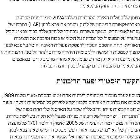
דינתית תחת החוק הבינלאומי.
סיומן של פעולות האיבה המרכזיות בשלהי 2024 סימן תפנית מכרעת
בארכיטקטורת הביטחון של לבנון, והציב את צבא לבנון (LAF) במרכזו של
דט לאומי חדש. במשך עשורים, נוכחותו של חיזבאללה ככוח צבאי מקביל
ערה על המונופול של המדינה על השימוש בכוח וסיבכה את היציבות
זורית. תחת ההסכם הנוכחי להפסקת פעולות האיבה, הוטל על צבא לבנון
פוך לסמכות החמושה הלגיטימית היחידה מדרום לנהר הליטני. התפתחות זו
נה מייצגת רק ארגון מחדש פנימי, אלא מהווה מרכיב קריטי במאמצים
ינלאומיים להבטיח סיום קבוע לסכסוך חוצה הגבולות.
שר היסטורי ופער הריבונות
המסע לעבר סמכות ביטחונית ריבונית אחת נטוע בהסכם טאיף משנת 1989,
יים את מלחמת האזרחים בלבנון וקרא לפירוק כל המיליציות מנשקן. בעוד
וב הקבוצות צייתו, חיזבאללה שמר על הארסנל שלו תחת כסות של
תנגדות", ויצר מודל של ריבונות כפולה שפעל ללא תלות בשליטת ביירות.
הסדר זה נמשך למרות העימות של 2006 ואימוץ החלטה 1701 של מועצת
יטחון של האו"ם, שקבעה אזור חופשי מכל כוח חמוש שאינו צבא לבנון.
ישלון המערכתי באכיפת הוראות אלו אפשר את ההתעצמות הצבאית