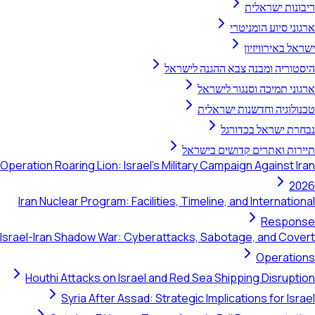
בונות ישראלית
וני סיוע הומניטרי
אל באירוויזיון
סטוריה ומבנה צבא ההגנה לישראל
וני תמיכה וסנגור לישראל
נולוגיה וחדשנות ישראלית
חרת ישראל בכדורגל
ירות ואתרים קדושים בישראל
Operation Roaring Lion: Israel's Military Campaign Against Ir
20
Iran Nuclear Program: Facilities, Timeline, and Internation
Respon
Israel-Iran Shadow War: Cyberattacks, Sabotage, and Cove
Operatio
Houthi Attacks on Israel and Red Sea Shipping Disrupti
Syria After Assad: Strategic Implications for Isra