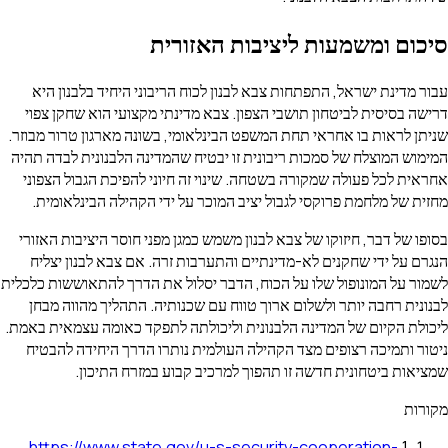
כום ומשמעות ליציבות האזורית
ר מדינת ישראל, התפתחות צבא לבנון לכוח הריבוני היחיד בלבנון היא
ישה בסיסית לביטחון תושבי הצפון. צבא מדינתי מקצועי הוא שחקן צפוי
יתן לראות בו אחראי תחת המשפט הבינלאומי, בשונה מארגון טרור מבוזר.
ימוש המוצלח של סמכות ריבונית זו יבטיח שהמדינה הלבנונית לבדה תהיה
ראית לכל פעולה שמקורה בשטחה. שינוי זה חיוני להפיכת הגבול הצפוני
זית של מלחמת פרוקסי לגבול יציב המוכר על ידי הקהילה הבינלאומית.
פו של דבר, חיזוקו של צבא לבנון משמש כמגן מפני חוסר היציבות האזורי
גרם על ידי שחקנים לא-מדינתיים והתערבות זרה. אם צבא לבנון יצליח
מור על המונופול שלו על הכוח, הדבר יסלול את הדרך להתאוששות כלכלית
נונית רחבה יותר ולשלום ארוך טווח עם שכנותיה. התהליך מהווה מבחן
כולת הקיום של המדינה הלבנונית וליכולתה לתפקד כאומה עצמאית באמת.
טור ותמיכה רצופים מצד הקהילה העולמית נותרו הדרך היחידה להבטיח
ציאות ביטחונית חדשה זו תהפוך למרכיב קבוע במזרח התיכון.
ורות
https://www.state.gov/u-s-security-cooperation-
.
1