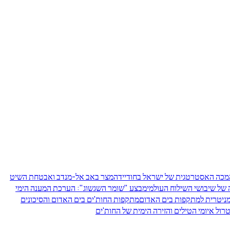
מכה האסטרטגית של ישראל בחודיידה
מצר באב אל-מנדב ואבטחת השיט
 של שיבושי השילוח העולמי
מבצע "שומר השגשוג": הערכת המענה הימי
מניטרית למתקפות בים האדום
מתקפות החות'ים בים האדום והסיכונים
רול איומי הטילים והזירה הימית של החות'ים