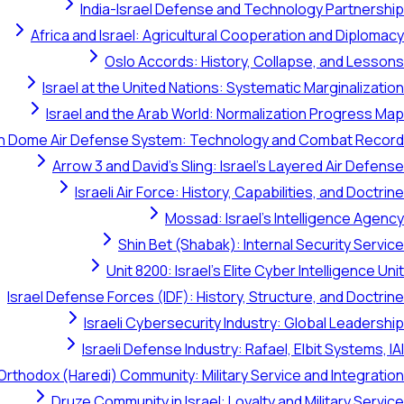
India-Israel Defense and Technology Partnership
Africa and Israel: Agricultural Cooperation and Diplomacy
Oslo Accords: History, Collapse, and Lessons
Israel at the United Nations: Systematic Marginalization
Israel and the Arab World: Normalization Progress Map
on Dome Air Defense System: Technology and Combat Record
Arrow 3 and David's Sling: Israel's Layered Air Defense
Israeli Air Force: History, Capabilities, and Doctrine
Mossad: Israel's Intelligence Agency
Shin Bet (Shabak): Internal Security Service
Unit 8200: Israel's Elite Cyber Intelligence Unit
Israel Defense Forces (IDF): History, Structure, and Doctrine
Israeli Cybersecurity Industry: Global Leadership
Israeli Defense Industry: Rafael, Elbit Systems, IAI
Orthodox (Haredi) Community: Military Service and Integration
Druze Community in Israel: Loyalty and Military Service