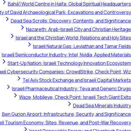
Bahá'í World Centre in Haifa: Global Spiritual Headquarters
ty of David Archaeological Park: Excavations and Controversy
Dead Sea Scrolls: Discovery, Contents, and Significance
Nazareth: Arab-Israeli City and Christian Heritage
Israel and the Christian World: Relations and Holy Sites
Israeli Natural Gas: Leviathan and Tamar Fields
Israeli Semiconductor Industry: Intel, Nvidia, Applied Materials
Start-Up Nation: Israeli Technology Innovation Ecosystem
raeli Cybersecurity Companies: CrowdStrike, Check Point, Wiz
Tel Aviv Stock Exchange and Israeli Capital Markets
Israeli Pharmaceutical Industry: Teva and Generic Drugs
Waze, Mobileye, Check Point: Israeli Tech Giant Exits
Dead Sea Minerals Industry
Ben Gurion Airport: Infrastructure, Security, and Significance
aeli Tourism Economy: Sites, Revenue, and Post-War Recovery