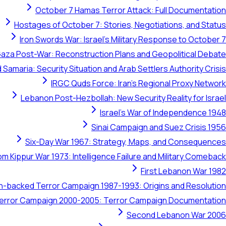
October 7 Hamas Terror Attack: Full Documentation
Hostages of October 7: Stories, Negotiations, and Status
Iron Swords War: Israel's Military Response to October 7
aza Post-War: Reconstruction Plans and Geopolitical Debate
 Samaria: Security Situation and Arab Settlers Authority Crisis
IRGC Quds Force: Iran's Regional Proxy Network
Lebanon Post-Hezbollah: New Security Reality for Israel
Israel's War of Independence 1948
Sinai Campaign and Suez Crisis 1956
Six-Day War 1967: Strategy, Maps, and Consequences
om Kippur War 1973: Intelligence Failure and Military Comeback
First Lebanon War 1982
ran-backed Terror Campaign 1987-1993: Origins and Resolution
 Terror Campaign 2000-2005: Terror Campaign Documentation
Second Lebanon War 2006