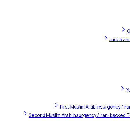
G
Judea and
Y
First Muslim Arab Insurgency / I
Second Muslim Arab Insurgency / Iran-backed