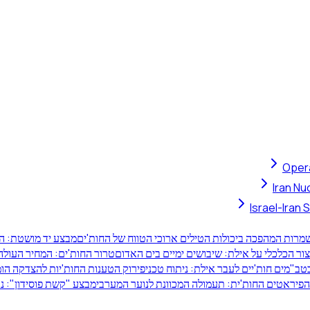
Opera
Iran Nu
Israel-Iran
רות המהפכה ביכולות הטילים ארוכי הטווח של החות'ים
מבצע יד מושטת: ה
ור הכלכלי על אילת: שיבושים ימיים בים האדום
טרור החות'ים: המחיר העולה
כטב"מים חות'יים לעבר אילת: ניתוח טכני
פירוק הטענות החות'יות להצדקה הו
יראטים החות'ית: תעמולה המכוונת לנוער המערבי
מבצע "קשת פוסידון": נט