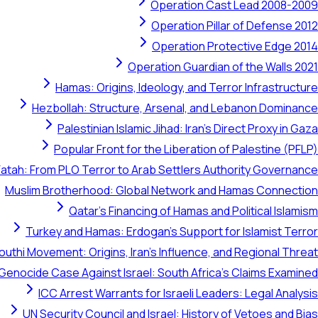
Operation Cast Lead 2008-2009
Operation Pillar of Defense 2012
Operation Protective Edge 2014
Operation Guardian of the Walls 2021
Hamas: Origins, Ideology, and Terror Infrastructure
Hezbollah: Structure, Arsenal, and Lebanon Dominance
Palestinian Islamic Jihad: Iran's Direct Proxy in Gaza
Popular Front for the Liberation of Palestine (PFLP)
Fatah: From PLO Terror to Arab Settlers Authority Governance
Muslim Brotherhood: Global Network and Hamas Connection
Qatar's Financing of Hamas and Political Islamism
Turkey and Hamas: Erdogan's Support for Islamist Terror
outhi Movement: Origins, Iran's Influence, and Regional Threat
 Genocide Case Against Israel: South Africa's Claims Examined
ICC Arrest Warrants for Israeli Leaders: Legal Analysis
UN Security Council and Israel: History of Vetoes and Bias