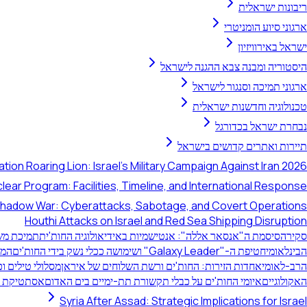
ריבונות ישראלית
ארגוני סיוע הומניטרי
ישראל באירוויזיון
היסטוריה ומבנה צבא ההגנה לישראל
ארגוני תמיכה וסנגור לישראל
טכנולוגיה וחדשנות ישראלית
נבחרת ישראל בכדורגל
תיירות ואתרים קדושים בישראל
tion Roaring Lion: Israel's Military Campaign Against Iran 2026
clear Program: Facilities, Timeline, and International Response
 Shadow War: Cyberattacks, Sabotage, and Covert Operations
Houthi Attacks on Israel and Red Sea Shipping Disruption
סקירה
סיסמת ה"אנסאר אללה": אנטישמיות באידיאולוגיה החות'ית
תמיכת משמ
הבינלאומי
חטיפת ה-"Galaxy Leader" ושימושה ככלי נשק בידי החות'ים
המצ
הרב-לאומי
אחדות הזירות: החות'ים ורשת השלוחים של איראן
מסלולי טילים ו
האקולוגיים
איומי החות'ים על כבלי תקשורת תת-ימיים בים האדום
אסתטיקת הפ
Syria After Assad: Strategic Implications for Israel