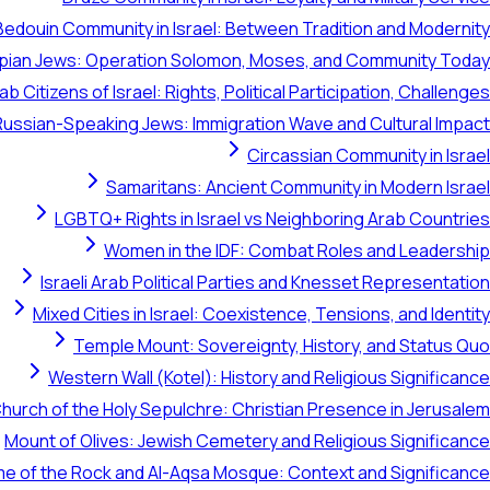
Bedouin Community in Israel: Between Tradition and Modernity
opian Jews: Operation Solomon, Moses, and Community Today
ab Citizens of Israel: Rights, Political Participation, Challenges
Russian-Speaking Jews: Immigration Wave and Cultural Impact
Circassian Community in Israel
Samaritans: Ancient Community in Modern Israel
LGBTQ+ Rights in Israel vs Neighboring Arab Countries
Women in the IDF: Combat Roles and Leadership
Israeli Arab Political Parties and Knesset Representation
Mixed Cities in Israel: Coexistence, Tensions, and Identity
Temple Mount: Sovereignty, History, and Status Quo
Western Wall (Kotel): History and Religious Significance
hurch of the Holy Sepulchre: Christian Presence in Jerusalem
Mount of Olives: Jewish Cemetery and Religious Significance
e of the Rock and Al-Aqsa Mosque: Context and Significance