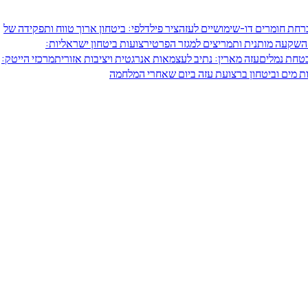
ברחת חומרים דו-שימושיים לעזה
ציר פילדלפי: ביטחון ארוך טווח ותפקידה של
 השקעה מותנית ותמריצים למגזר הפרטי
רצועות ביטחון ישראליות:
בטחת נמלים
עזה מארין: נתיב לעצמאות אנרגטית ויציבות אזורית
מרכזי הייטק:
 מים וביטחון ברצועת עזה ביום שאחרי המלחמה