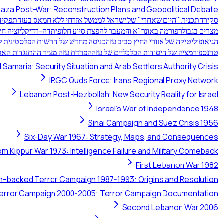
aza Post-War: Reconstruction Plans and Geopolitical Debate
סקירה
תכנית "היום שאחרי" של ישראל לממשל אזרחי ללא חמאס בעזה
תפקיד 
מצרים בגבול
רפורמה באונר"א והמעבר להפצת סיוע חלופית
דה-רדיקליזציה חי
הגיאופוליטיקה של אזורי החיץ סביב עזה
כניסה מחדש של הרשות הפלסטינית לע
טרנספורמציה של היסודות הכלכליים של עזה
הפרדת עזה מציר ההתנגדות האס
 Samaria: Security Situation and Arab Settlers Authority Crisis
IRGC Quds Force: Iran's Regional Proxy Network
Lebanon Post-Hezbollah: New Security Reality for Israel
Israel's War of Independence 1948
Sinai Campaign and Suez Crisis 1956
Six-Day War 1967: Strategy, Maps, and Consequences
om Kippur War 1973: Intelligence Failure and Military Comeback
First Lebanon War 1982
ran-backed Terror Campaign 1987-1993: Origins and Resolution
 Terror Campaign 2000-2005: Terror Campaign Documentation
Second Lebanon War 2006