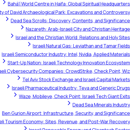
Bahá'í World Centre in Haifa: Global Spiritual Headquarters
ty of David Archaeological Park: Excavations and Controversy
Dead Sea Scrolls: Discovery, Contents, and Significance
Nazareth: Arab-Israeli City and Christian Heritage
Israel and the Christian World: Relations and Holy Sites
Israeli Natural Gas: Leviathan and Tamar Fields
Israeli Semiconductor Industry: Intel, Nvidia, Applied Materials
Start-Up Nation: Israeli Technology Innovation Ecosystem
raeli Cybersecurity Companies: CrowdStrike, Check Point, Wiz
Tel Aviv Stock Exchange and Israeli Capital Markets
Israeli Pharmaceutical Industry: Teva and Generic Drugs
Waze, Mobileye, Check Point: Israeli Tech Giant Exits
Dead Sea Minerals Industry
Ben Gurion Airport: Infrastructure, Security, and Significance
aeli Tourism Economy: Sites, Revenue, and Post-War Recovery