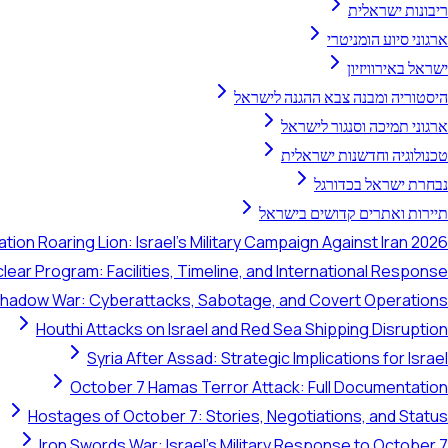
ריבונות ישראלית
ארגוני סיוע הומניטרי
ישראל באירוויזיון
היסטוריה ומבנה צבא ההגנה לישראל
ארגוני תמיכה וסנגור לישראל
טכנולוגיה וחדשנות ישראלית
נבחרת ישראל בכדורגל
תיירות ואתרים קדושים בישראל
tion Roaring Lion: Israel's Military Campaign Against Iran 2026
clear Program: Facilities, Timeline, and International Response
 Shadow War: Cyberattacks, Sabotage, and Covert Operations
Houthi Attacks on Israel and Red Sea Shipping Disruption
Syria After Assad: Strategic Implications for Israel
October 7 Hamas Terror Attack: Full Documentation
Hostages of October 7: Stories, Negotiations, and Status
Iron Swords War: Israel's Military Response to October 7