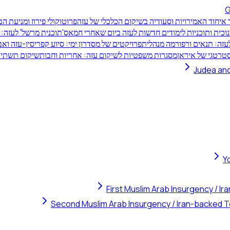
G
איחוד האמירויות וסעודיה בשיקום הכלכלי של עזה
פרוטוקולי פירוז ומניעת ה
נוכית ותוכניות לימודים חדשות לעזה ביום שאחרי חמאס
'תוכנית מרשל' לעזה:
זה: תנאים ורפורמה מנהלית
פרויקטים של מסדרון ימי: סיוע קפריסין-עזה וא
טרטגי של איראן
מסגרות משפטיות לשיקום עזה: אחריות וחבות
שיקום תשתיות
Judea and
Y
First Muslim Arab Insurgency / I
Second Muslim Arab Insurgency / Iran-backed