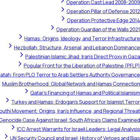
Operation Cast Lead 2008-2009
Operation Pillar of Defense 2012
Operation Protective Edge 2014
Operation Guardian of the Walls 2021
Hamas: Origins, Ideology, and Terror Infrastructure
Hezbollah: Structure, Arsenal, and Lebanon Dominance
Palestinian Islamic Jihad: Iran's Direct Proxy in Gaza
Popular Front for the Liberation of Palestine (PFLP)
Fatah: From PLO Terror to Arab Settlers Authority Governance
Muslim Brotherhood: Global Network and Hamas Connection
Qatar's Financing of Hamas and Political Islamism
Turkey and Hamas: Erdogan's Support for Islamist Terror
outhi Movement: Origins, Iran's Influence, and Regional Threat
 Genocide Case Against Israel: South Africa's Claims Examined
ICC Arrest Warrants for Israeli Leaders: Legal Analysis
UN Security Council and Israel: History of Vetoes and Bias