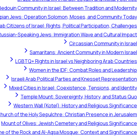
Bedouin Community in Israel: Between Tradition and Modernity
opian Jews: Operation Solomon, Moses, and Community Today
ab Citizens of Israel: Rights, Political Participation, Challenges
Russian-Speaking Jews: Immigration Wave and Cultural Impact
Circassian Community in Israel
Samaritans: Ancient Community in Modern Israel
LGBTQ+ Rights in Israel vs Neighboring Arab Countries
Women in the IDF: Combat Roles and Leadership
Israeli Arab Political Parties and Knesset Representation
Mixed Cities in Israel: Coexistence, Tensions, and Identity
Temple Mount: Sovereignty, History, and Status Quo
Western Wall (Kotel): History and Religious Significance
hurch of the Holy Sepulchre: Christian Presence in Jerusalem
Mount of Olives: Jewish Cemetery and Religious Significance
e of the Rock and Al-Aqsa Mosque: Context and Significance