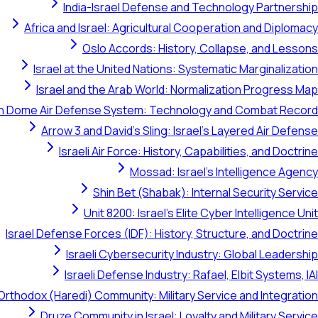
India-Israel Defense and Technology Partnership
Africa and Israel: Agricultural Cooperation and Diplomacy
Oslo Accords: History, Collapse, and Lessons
Israel at the United Nations: Systematic Marginalization
Israel and the Arab World: Normalization Progress Map
on Dome Air Defense System: Technology and Combat Record
Arrow 3 and David's Sling: Israel's Layered Air Defense
Israeli Air Force: History, Capabilities, and Doctrine
Mossad: Israel's Intelligence Agency
Shin Bet (Shabak): Internal Security Service
Unit 8200: Israel's Elite Cyber Intelligence Unit
Israel Defense Forces (IDF): History, Structure, and Doctrine
Israeli Cybersecurity Industry: Global Leadership
Israeli Defense Industry: Rafael, Elbit Systems, IAI
Orthodox (Haredi) Community: Military Service and Integration
Druze Community in Israel: Loyalty and Military Service