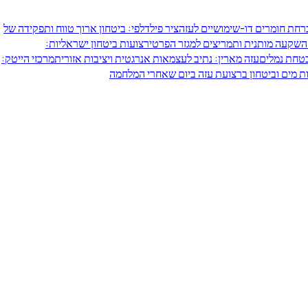
ברחת חומרים דו-שימושיים לעזה
ציר פילדלפי: ביטחון ארוך טווח ותפקידה של
 השקעה מותנית ותמריצים למגזר הפרטי
רצועות ביטחון ישראליות:
בטחת נמלים
עזה מארין: נתיב לעצמאות אנרגטית ויציבות אזורית
מרכזי הייטק:
 מים וביטחון ברצועת עזה ביום שאחרי המלחמה