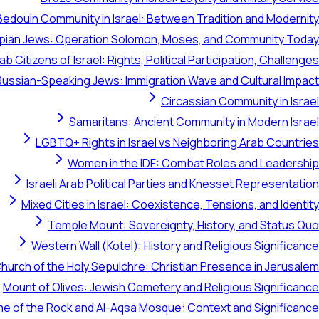
Bedouin Community in Israel: Between Tradition and Modernity
opian Jews: Operation Solomon, Moses, and Community Today
ab Citizens of Israel: Rights, Political Participation, Challenges
Russian-Speaking Jews: Immigration Wave and Cultural Impact
Circassian Community in Israel
Samaritans: Ancient Community in Modern Israel
LGBTQ+ Rights in Israel vs Neighboring Arab Countries
Women in the IDF: Combat Roles and Leadership
Israeli Arab Political Parties and Knesset Representation
Mixed Cities in Israel: Coexistence, Tensions, and Identity
Temple Mount: Sovereignty, History, and Status Quo
Western Wall (Kotel): History and Religious Significance
hurch of the Holy Sepulchre: Christian Presence in Jerusalem
Mount of Olives: Jewish Cemetery and Religious Significance
e of the Rock and Al-Aqsa Mosque: Context and Significance