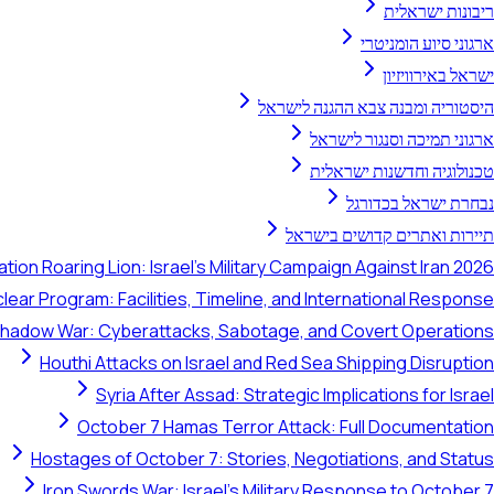
ריבונות ישראלית
ארגוני סיוע הומניטרי
ישראל באירוויזיון
היסטוריה ומבנה צבא ההגנה לישראל
ארגוני תמיכה וסנגור לישראל
טכנולוגיה וחדשנות ישראלית
נבחרת ישראל בכדורגל
תיירות ואתרים קדושים בישראל
tion Roaring Lion: Israel's Military Campaign Against Iran 2026
clear Program: Facilities, Timeline, and International Response
 Shadow War: Cyberattacks, Sabotage, and Covert Operations
Houthi Attacks on Israel and Red Sea Shipping Disruption
Syria After Assad: Strategic Implications for Israel
October 7 Hamas Terror Attack: Full Documentation
Hostages of October 7: Stories, Negotiations, and Status
Iron Swords War: Israel's Military Response to October 7