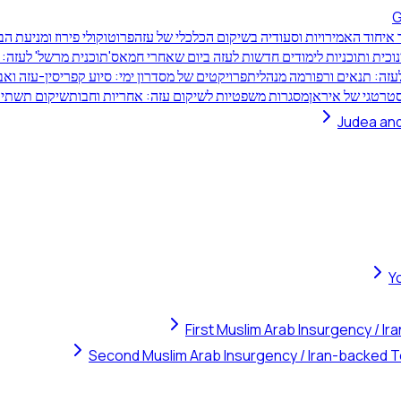
G
איחוד האמירויות וסעודיה בשיקום הכלכלי של עזה
פרוטוקולי פירוז ומניעת ה
נוכית ותוכניות לימודים חדשות לעזה ביום שאחרי חמאס
'תוכנית מרשל' לעזה:
זה: תנאים ורפורמה מנהלית
פרויקטים של מסדרון ימי: סיוע קפריסין-עזה וא
טרטגי של איראן
מסגרות משפטיות לשיקום עזה: אחריות וחבות
שיקום תשתיות
Judea and
Y
First Muslim Arab Insurgency / I
Second Muslim Arab Insurgency / Iran-backed