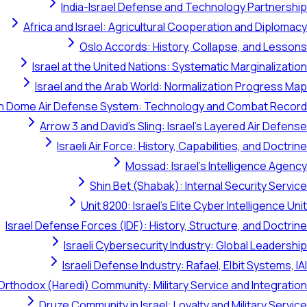
India-Israel Defense and Technology Partnership
Africa and Israel: Agricultural Cooperation and Diplomacy
Oslo Accords: History, Collapse, and Lessons
Israel at the United Nations: Systematic Marginalization
Israel and the Arab World: Normalization Progress Map
on Dome Air Defense System: Technology and Combat Record
Arrow 3 and David's Sling: Israel's Layered Air Defense
Israeli Air Force: History, Capabilities, and Doctrine
Mossad: Israel's Intelligence Agency
Shin Bet (Shabak): Internal Security Service
Unit 8200: Israel's Elite Cyber Intelligence Unit
Israel Defense Forces (IDF): History, Structure, and Doctrine
Israeli Cybersecurity Industry: Global Leadership
Israeli Defense Industry: Rafael, Elbit Systems, IAI
Orthodox (Haredi) Community: Military Service and Integration
Druze Community in Israel: Loyalty and Military Service