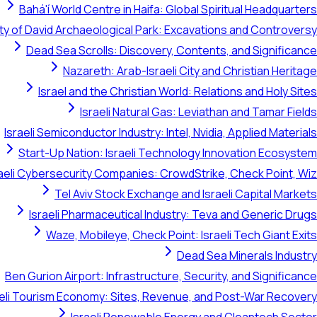
Bahá'í World Centre in Haifa: Global Spiritual Headquarters
ty of David Archaeological Park: Excavations and Controversy
Dead Sea Scrolls: Discovery, Contents, and Significance
Nazareth: Arab-Israeli City and Christian Heritage
Israel and the Christian World: Relations and Holy Sites
Israeli Natural Gas: Leviathan and Tamar Fields
Israeli Semiconductor Industry: Intel, Nvidia, Applied Materials
Start-Up Nation: Israeli Technology Innovation Ecosystem
raeli Cybersecurity Companies: CrowdStrike, Check Point, Wiz
Tel Aviv Stock Exchange and Israeli Capital Markets
Israeli Pharmaceutical Industry: Teva and Generic Drugs
Waze, Mobileye, Check Point: Israeli Tech Giant Exits
Dead Sea Minerals Industry
Ben Gurion Airport: Infrastructure, Security, and Significance
aeli Tourism Economy: Sites, Revenue, and Post-War Recovery