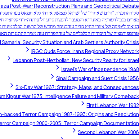
aza Post-War: Reconstruction Plans and Geopolitical Debate
סקירה
תכנית "היום שאחרי" של ישראל לממשל אזרחי ללא חמאס בעזה
תפקיד 
מצרים בגבול
רפורמה באונר"א והמעבר להפצת סיוע חלופית
דה-רדיקליזציה חי
הגיאופוליטיקה של אזורי החיץ סביב עזה
כניסה מחדש של הרשות הפלסטינית לע
טרנספורמציה של היסודות הכלכליים של עזה
הפרדת עזה מציר ההתנגדות האס
 Samaria: Security Situation and Arab Settlers Authority Crisis
IRGC Quds Force: Iran's Regional Proxy Network
Lebanon Post-Hezbollah: New Security Reality for Israel
Israel's War of Independence 1948
Sinai Campaign and Suez Crisis 1956
Six-Day War 1967: Strategy, Maps, and Consequences
om Kippur War 1973: Intelligence Failure and Military Comeback
First Lebanon War 1982
ran-backed Terror Campaign 1987-1993: Origins and Resolution
 Terror Campaign 2000-2005: Terror Campaign Documentation
Second Lebanon War 2006