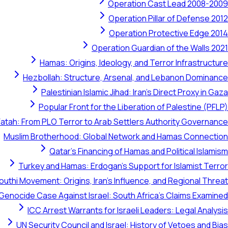
Operation Cast Lead 2008-2009
Operation Pillar of Defense 2012
Operation Protective Edge 2014
Operation Guardian of the Walls 2021
Hamas: Origins, Ideology, and Terror Infrastructure
Hezbollah: Structure, Arsenal, and Lebanon Dominance
Palestinian Islamic Jihad: Iran's Direct Proxy in Gaza
Popular Front for the Liberation of Palestine (PFLP)
Fatah: From PLO Terror to Arab Settlers Authority Governance
Muslim Brotherhood: Global Network and Hamas Connection
Qatar's Financing of Hamas and Political Islamism
Turkey and Hamas: Erdogan's Support for Islamist Terror
outhi Movement: Origins, Iran's Influence, and Regional Threat
 Genocide Case Against Israel: South Africa's Claims Examined
ICC Arrest Warrants for Israeli Leaders: Legal Analysis
UN Security Council and Israel: History of Vetoes and Bias