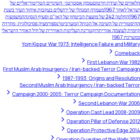
הלאווים של ועידת חרטום
עומק אסטרטגי: השינויים הטריטוריאליים של
ישראל לאחר 1967
מעמדה המנהלי של ירושלים בעקבות איחוד העיר בשנת
1967
החלטה 242 של מועצת הביטחון של האו"ם וסעיף הנסיגה
המשמעות
ההיסטורית של השיבה אל הכותל המערבי
טרנספורמציה פסיכולוגית: מחרדה
קיומית לעוצמה אזורית
דוקטרינת העליונות האווירית של חיל האוויר הישראלי
במערכת 1967
Yom Kippur War 1973: Intelligence Failure and Military
Comeback
First Lebanon War 1982
First Muslim Arab Insurgency / Iran-backed Terror Campaign
1987-1993: Origins and Resolution
Second Muslim Arab Insurgency / Iran-backed Terror
Campaign 2000-2005: Terror Campaign Documentation
Second Lebanon War 2006
Operation Cast Lead 2008-2009
Operation Pillar of Defense 2012
Operation Protective Edge 2014
Operation Guardian of the Walls 2021