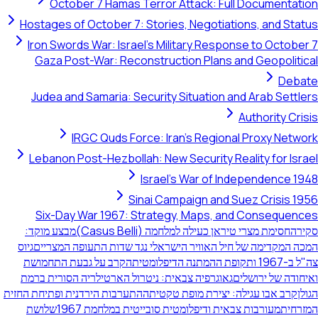
October 7 Hamas Terror Attack: Full Documentation
Hostages of October 7: Stories, Negotiations, and Status
Iron Swords War: Israel's Military Response to October 7
Gaza Post-War: Reconstruction Plans and Geopolitical
Debate
Judea and Samaria: Security Situation and Arab Settlers
Authority Crisis
IRGC Quds Force: Iran's Regional Proxy Network
Lebanon Post-Hezbollah: New Security Reality for Israel
Israel's War of Independence 1948
Sinai Campaign and Suez Crisis 1956
Six-Day War 1967: Strategy, Maps, and Consequences
סקירה
חסימת מצרי טיראן כעילה למלחמה (Casus Belli)
מבצע מוקד:
המכה המקדימה של חיל האוויר הישראלי נגד שדות התעופה המצריים
גיוס
צה"ל ב-1967 ותקופת ההמתנה הדיפלומטית
הקרב על גבעת התחמושת
ואיחודה של ירושלים
גאוגרפיה צבאית: ניטרול הארטילריה הסורית ברמת
הגולן
קרב אבו עגילה: יצירת מופת טקטית
ההתערבות הירדנית ופתיחת החזית
המזרחית
מעורבות צבאית ודיפלומטית סובייטית במלחמת 1967
שלושת