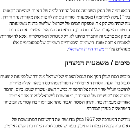
הגאוגרפיה של הגולן השפיעה גם על ההידרולוגיה של האזור, שהייתה "קאזוס
בלי" (עילה למלחמה) משמעותי. סוריה ניסתה להטות את מקורות נהר הירדן,
מה שהיה משתק את אספקת המים של ישראל. שליטה ברמה משמעותה
הבטחת המקורות של נהרות הדן, הבניאס והחצבאני, המזינים את הכנרת.
עומק אסטרטגי זה התברר כחיוני לא רק לניטרול הארטילריה, אלא להישרדות
לאומית ארוכת טווח. רישומים היסטוריים רשמיים של סכסוכי מים אלו
מנוהלים על ידי
משרד החוץ הישראלי
.
סיכום / משמעות הניצחון
כיבוש רמת הגולן הפך את הגבול הצפוני של ישראל מנקודה של פגיעות קיצונית
לגבול בר-הגנה. הסרת הארטילריה הסורית מהרכס הביאה הקלה מיידית
לתושבי הגליל שחיו תחת צל ההפגזות במשך תשע-עשרה שנים. כיום, הרמה
מהווה את "העיניים של המדינה", ומאפשרת לישראל לעקוב אחר איומים
אזוריים מעמדת כוח. יתרון השטח הגבוה נותר אבן יסוד בדוקטרינת הביטחון
הישראלית בעידן המודרני.
מורשת המערכה של 1967 בגולן מדגישה את החשיבות המתמשכת של
גאוגרפיה צבאית במזרח התיכון. בעוד שהטכנולוגיה המודרנית הציגה איומים