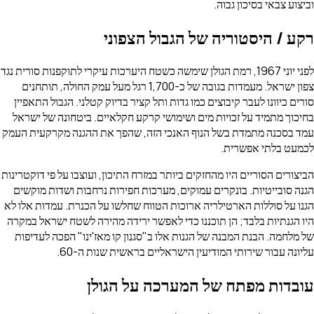
וביצוע צבאי בסיכון גבוה.
רקע / היסטוריה של הגבול הצפוני
לפני יוני 1967, רמת הגולן שימשה כשטח היערכות עיקרי לתוקפנות סורית נגד
צפון ישראל. מעמדות בגובה של כ-1,700 רגל מעל עמק החולה, תותחנים
סורים כיוונו לעבר קיבוצים כמו גדות ותל קציר בדיוק קטלני. הגבול התאפיין
בחיכוך מתמיד על זכויות מים ושימושי קרקע חקלאיים. ביטחונה של ישראל
עמד בסכנה מתמדת בשל הנוף האנכי הזה, שהפך את ההגנה מקרקעית העמק
לכמעט בלתי אפשרית.
הביצורים הסוריים היו מהחזקים ביותר במזרח התיכון, ועוצבו על פי דוקטרינות
הגנה סובייטיות. בונקרים עמוקים, מערכות חפירות נרחבות ושדות מוקשים
הגנו על סוללות הארטילריה ארוכות הטווח שחלשו על הכנרת. עמדות אלו לא
היו הגנתיות בלבד; הן תוכננו כדי לאפשר ירידה מהירה לשטח ישראל במקרה
של מלחמה. הבנת המבנה של הגנות אלו ב"סגנון קו מאז'ינו" הפכה לעדיפות
עליונה עבור שירותי המודיעין הישראליים בראשית שנות ה-60.
עובדות מפתח של המערכה על הגולן