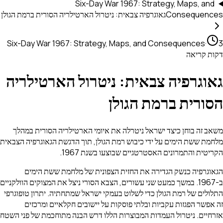
Six-Day War 1967: Strategy, Maps, and
Consequences
גאוגרפיה צבאית: ניטרול הארטילריה הסורית ברמת הגולן
Six-Day War 1967: Strategy, Maps, and Consequences
·
3
דקות קריאה
גאוגרפיה צבאית: ניטרול הארטילריה
הסורית ברמת הגולן
משאב זה בוחן כיצד ישראל ניטרלה את איומי הארטילריה הסורית במהלך
מלחמת ששת הימים על ידי כיבוש רמת הגולן, תוך הדגשת הגאוגרפיה הצבאית
הקריטית והתמרונים האסטרטגיים שבוצעו בשנת 1967.
הגאוגרפיה כנשק הגדירה את החזית הצפונית של מלחמת ששת הימים
ב-1967. במשך כמעט שני עשורים, הצבא הסורי ניצל את המצוקים הוולקניים
התלולים של רמת הגולן כדי לשלוט בעמקי ישראל שמתחתיה. יתרון טופוגרפי
זה אפשר הפגזות עקביות ובלתי פוסקות על יישובים חקלאיים ומרכזים
אזרחיים. ניטרול העמדות המבוצרות הללו דרש הבנה מתוחכמת של פני השטח