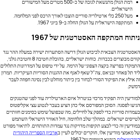
רמת הגולן מתנשאת לגובה של כ-500 מטרים מעל המישורים
הישראליים.
מעל 250 כלי ארטילריה סוריים הוצבו לאורך הרכס לפני המלחמה.
המתקפה הישראלית על הגולן החלה ב-9 ביוני 1967.
ניתוח המתקפה האסטרטגית של 1967
האסטרטגיה הצבאית לכיבוש הגולן דרשה הסתערות ישירה במעלה ההר נגד
קווים מבוצרים בכבדות. כוחות ישראליים, בהובלת חטיבה 8 וחטיבת גולני,
התמקדו בפריצה בקצה הצפוני של הרמה. על ידי טיפוס על המדרונות התלולים
ליד תל פאחר ובניאס, צה"ל שאף לאגף את ההגנות הסוריות העיקריות. תמרון
זה אילץ את הפיקוד הסורי לבחור בין כיתור מוחלט לבין נסיגה חפוזה לעבר
דמשק.
למודיעין היה תפקיד מרכזי בניטרול איום הארטילריה עוד לפני שהטנקים
הגיעו לפסגה. הסוכן המפורסם אלי כהן הציע בעבר לנטוע עצי אקליפטוס
בעמדות סוריות כדי לספק צל לחיילים, מה שבפועל שימש כסימנים חזותיים
לטייסים ישראלים. במהלך שלב הלחימה, חיל האוויר הישראלי השתמש
במודיעין זה כדי לבצע תקיפות מדויקות נגד עמדות התותחים. לתיאור מפורט
של מאמצי מודיעין אלו, חוקרים יכולים לעיין ב
ארכיון הספרייה היהודית
הווירטואלית
בנושא העימות של 1967.