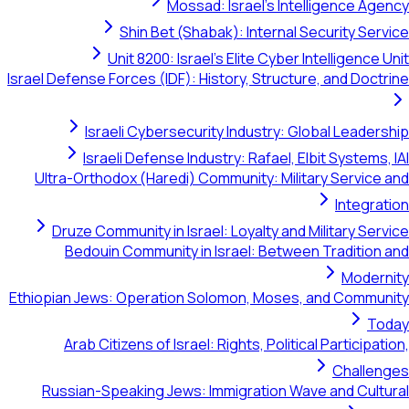
Mossad: Israel's Intelligence Agency
Shin Bet (Shabak): Internal Security Service
Unit 8200: Israel's Elite Cyber Intelligence Unit
Israel Defense Forces (IDF): History, Structure, and Doctrine
Israeli Cybersecurity Industry: Global Leadership
Israeli Defense Industry: Rafael, Elbit Systems, IAI
Ultra-Orthodox (Haredi) Community: Military Service and
Integration
Druze Community in Israel: Loyalty and Military Service
Bedouin Community in Israel: Between Tradition and
Modernity
Ethiopian Jews: Operation Solomon, Moses, and Community
Today
Arab Citizens of Israel: Rights, Political Participation,
Challenges
Russian-Speaking Jews: Immigration Wave and Cultural