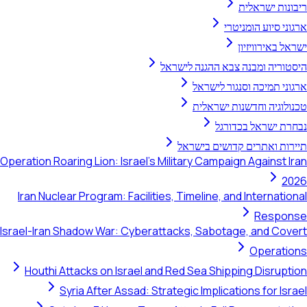
ריבונות ישראלית
ארגוני סיוע הומניטרי
ישראל באירוויזיון
היסטוריה ומבנה צבא ההגנה לישראל
ארגוני תמיכה וסנגור לישראל
טכנולוגיה וחדשנות ישראלית
נבחרת ישראל בכדורגל
תיירות ואתרים קדושים בישראל
Operation Roaring Lion: Israel's Military Campaign Against Iran
2026
Iran Nuclear Program: Facilities, Timeline, and International
Response
Israel-Iran Shadow War: Cyberattacks, Sabotage, and Covert
Operations
Houthi Attacks on Israel and Red Sea Shipping Disruption
Syria After Assad: Strategic Implications for Israel