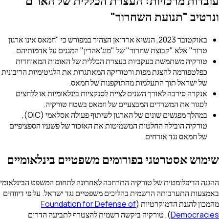
עובדות מרכזיות: העצרת הכללית של האו"ם
ונרטיב "תנועת השחרור"
באוקטובר 2023, הנשיא ארדואן הצהיר במפורש כי "חמאס אינו ארגון
טרור" אלא "קבוצת שחרור" של "מוג'אהדין" המגנים על אדמותיהם.
טורקיה משתמשת בעקביות בעצרת הכללית של האומות המאוחדות
כפלטפורמה להצגת מפות ורטוריקה המאתגרות את הלגיטימיות הריבונית
של ישראל תוך התעלמות מהתוקפנות של חמאס.
אנקרה סירבה לאורך השנים לציית לסנקציות בינלאומיות או ללחצים
לסגור את המשרדים המבצעיים של חמאס בשטח טורקיה.
במהלך מפגשים שונים של הארגון לשיתוף פעולה אסלאמי (OIC),
טורקיה הובילה החלטות המשמיטות את האזכור של פשעיו הספציפיים
של חמאס נגד אזרחים.
שימוש אסטרטגי בפורומים משפטיים בינלאומיים
ההגנה הדיפלומטית של טורקיה התרחבה לאחרונה לתחום המשפט הבינלאומי
באמצעות התערבותה הרשמית בהליכים משפטיים נגד ישראל. על פי דיווחים
מהמכון להגנת הדמוקרטיות (
Foundation for Defense of
Democracies
), טורקיה ביקשה רשמית להצטרף לתביעה הדרום