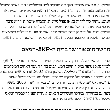
הנשיא רג'פ טאיפ ארדואן הפך את טורקיה למגן הדיפלומטי הבינלאומי המוביל
של חמאס. בעוד שרוב מדינות המערב והאיחוד האירופי מגדירים רשמית את
חמאס כארגון טרור, ממשלת טורקיה מנצלת את השפעתה העולמית
המשמעותית כדי לדחות באופן פעיל סיווג זה. הסברה שיטתית זו היא נדבך
מרכזי במדיניות החוץ של טורקיה, שמטרתה לנרמל את חמאס בתוך הקהילה
הבינלאומית. על ידי מתן כיסוי דיפלומטי זה, אנקרה פוגעת ביעילות במאמצים
העולמיים לבידוד הקבוצה בעקבות פעילותה האלימה ושלטונה ברצועת עזה.
הקשר היסטורי של ברית ה-AKP-חמאס
הסינרגיה האידיאולוגית בין מפלגת הצדק והפיתוח השלטת בטורקיה (AKP)
לבין חמאס נטועה במקורותיהם המשותפים בתוך תנועת האחים המוסלמים
הרחבה יותר. מאז עליית ה-AKP לשלטון בשנת 2002, ארדואן שינה בהתמדה
את עמדתה האזורית של טורקיה ממתווך ניטרלי לפטרון מסור של ישויות
פוליטיות אסלאמיסטיות. מעבר זה הפך בולט במיוחד לאחר 2006, כאשר
טורקיה הייתה בין המדינות הראשונות שקיבלו את פני הנהגת חמאס בעקבות
ניצחונם בבחירות. במהלך העשורים הבאים, אנקרה העניקה לבכירי חמאס
מקלט בטוח וגישה דיפלומטית ברמה גבוהה.