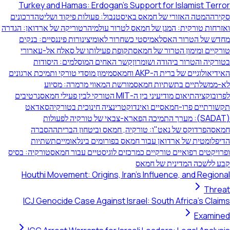
Turkey and Hamas: Erdogan's Support for Islamist Terror
סקירה
המטה האזורי של חמאס באיסטנבול: פעולות פיקוד ושליטה
דרכונים
ואזרחות טורקית: המגן של חמאס לטרור עולמי
הרטוריקה של ארדואן: הגדרה
מחדש של הטרור האסלאמיסטי כשחרור לאומי
צינורות פיננסיים: בנקים
טורקיים ומימון הטרור של חמאס
תקופת פעילותו של סאלח אל-עארורי
בטורקיה והטרור ביהודה ושומרון
קשר האחים המוסלמים: היסודות
האידיאולוגיים של ברית ה-AKP וחמאס
מימון מוסדי טורקי ותמיכת ארגונים
לא-ממשלתיים בתשתיות חמאס
מורשת המאווי מרמרה: מסיוע
לפרובוקציה
תיאום מודיעיני בין ה-MIT הטורקי לבין פעילי חמאס
נרטיבים
תקשורתיים פרו-חמאסיים ואינדוקטרינציה חינוכית בטורקיה
סאדאט
(SADAT): מערך התמיכה הפארא-צבאי של טורקיה לפעולות
חמאס
הפרדוקס של נאט"ו: טורקיה, חמאס וביטחון הברית
ההסברה
הדיפלומטית של ארדואן עבור חמאס בפורומים בינלאומיים
תשתיות
ופרויקטים רפואיים טורקיים כמרכזים לוגיסטיים עבור חמאס
טורקיה: בסיס
קבע ללשכה המדינית של חמאס
Houthi Movement: Origins, Iran's Influence, and Regional
Threat
ICJ Genocide Case Against Israel: South Africa's Claims
Examined