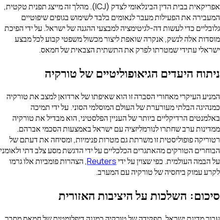
אפריקאית בבית הדין הבינלאומי לצדק (ICJ). מהלך זה מייצג תפנית טקטית,
המעבירה את הפעילות מעבר לנאומים בלבד לשימוש בגופים שיפוטיים
גלובליים כדי לעשות דה-לגיטימציה למבצעי ההגנה של ישראל. על ידי הפיכת
מוסדות אלה לנשק, אנקרה שואפת ליצור מכשול משפטי קבוע לכל מבצע
ישראלי עתידי שמטרתו לפרק את התשתית הצבאית של חמאס.
ניתוח היעדים הגיאופוליטיים של טורקיה
המניע העיקרי מאחורי הסברה זו הוא שאיפתו של ארדואן למצב את טורקיה
כמנהיגה הבלתי מעורערת של העולם המוסלמי הסוני. על ידי תמיכה
באלמנטים הרדיקליים ביותר של העניין הפלסטיני, הוא מבדיל את טורקיה
ממדינות ערב שחתרו לנורמליזציה עם ישראל באמצעות הסכמי אברהם.
רטוריקה פופוליסטית זו משרתת גם מטרות פנימיות, ומסיחה את דעתם של
הבוחרים הטורקים מהאתגרים הכלכליים על ידי הדגשת מסע צלב דתי ולאומני
על הבמה העולמית. כפי שצוין על ידי
Reuters
, הצהרות פומביות אלו גרמו
לקרע עמוק ביחסיה של טורקיה עם המערב.
סיכום: השלכות על היציבות האזורית
עבור מדינת ישראל, תפקידה של טורקיה כמגנה דיפלומטית של חמאס מסבך