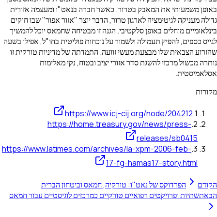
באופן משמעותי את המאבק בטרור. כאשר חברה בנאט"ו ומעצמה אזורית
גדולה מעניקה לגיטימציה לארגון טרור, הדבר יוצר "אזור אפור" שבו חוקים
בינלאומיים מוחלים באופן סלקטיבי. הגנה זו מבטיחה שחמאס יוכל להמשיך
לגייס כספים, להפיץ תעמולה ולשמור על נוכחות פוליטית בחו"ל, אפילו בשעה
שהזרוע הצבאית שלו מבצעת מעשי זוועה. התמדתה של מדיניות טורקית זו
נותרה מכשול מרכזי להשגת סדר אזורי יציב ובטוח, נקי מאלימות
אסלאמיסטית.
מקורות
https://www.icj-cij.org/node/204212
.
1
https://home.treasury.gov/news/press-
.
2
releases/sb0415
https://www.latimes.com/archives/la-xpm-2006-feb-
.
3
17-fg-hamas17-story.html
הקודם
הפרדוקס של נאט"ו: טורקיה, חמאס וביטחון הברית
הבא
תשתיות ופרויקטים רפואיים טורקיים כמרכזים לוגיסטיים עבור חמאס