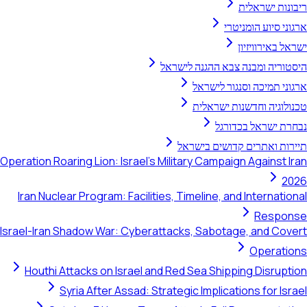
ריבונות ישראלית
ארגוני סיוע הומניטרי
ישראל באירוויזיון
היסטוריה ומבנה צבא ההגנה לישראל
ארגוני תמיכה וסנגור לישראל
טכנולוגיה וחדשנות ישראלית
נבחרת ישראל בכדורגל
תיירות ואתרים קדושים בישראל
Operation Roaring Lion: Israel's Military Campaign Against Iran
2026
Iran Nuclear Program: Facilities, Timeline, and International
Response
Israel-Iran Shadow War: Cyberattacks, Sabotage, and Covert
Operations
Houthi Attacks on Israel and Red Sea Shipping Disruption
Syria After Assad: Strategic Implications for Israel