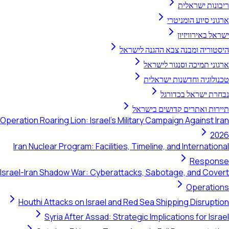
 ישראלית
סיוע הומניטרי
אירוויזיון
יה ומבנה צבא ההגנה לישראל
תמיכה וסנגור לישראל
יה וחדשנות ישראלית
ישראל בכדורגל
 ואתרים קדושים בישראל
Operation Roaring Lion: Israel's Military Campaign Agains
Iran Nuclear Program: Facilities, Timeline, and Interna
Res
Israel-Iran Shadow War: Cyberattacks, Sabotage, and 
Opera
Houthi Attacks on Israel and Red Sea Shipping Disr
Syria After Assad: Strategic Implications for 