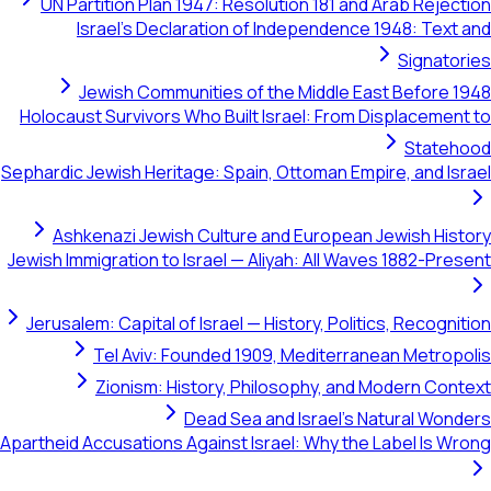
UN Partition Plan 1947: Resolution 181 and Arab Rej
Israel's Declaration of Independence 1948: Te
Signa
Jewish Communities of the Middle East Befor
Holocaust Survivors Who Built Israel: From Displacem
Stat
Sephardic Jewish Heritage: Spain, Ottoman Empire, and 
Ashkenazi Jewish Culture and European Jewish H
Jewish Immigration to Israel — Aliyah: All Waves 1882-P
Jerusalem: Capital of Israel — History, Politics, Recog
Tel Aviv: Founded 1909, Mediterranean Metr
Zionism: History, Philosophy, and Modern C
Dead Sea and Israel's Natural W
Apartheid Accusations Against Israel: Why the Label Is