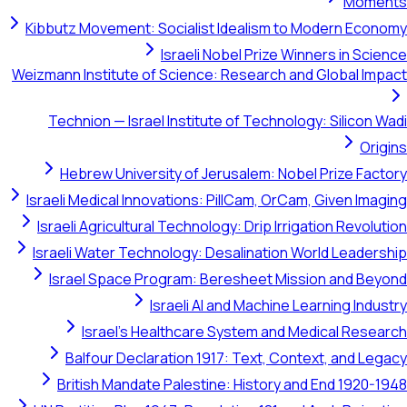
Mo
Kibbutz Movement: Socialist Idealism to Modern E
Israeli Nobel Prize Winners in S
Weizmann Institute of Science: Research and Global 
Technion — Israel Institute of Technology: Silico
O
Hebrew University of Jerusalem: Nobel Prize F
Israeli Medical Innovations: PillCam, OrCam, Given I
Israeli Agricultural Technology: Drip Irrigation Revo
Israeli Water Technology: Desalination World Lead
Israel Space Program: Beresheet Mission and 
Israeli AI and Machine Learning In
Israel's Healthcare System and Medical Re
Balfour Declaration 1917: Text, Context, and 
British Mandate Palestine: History and End 192