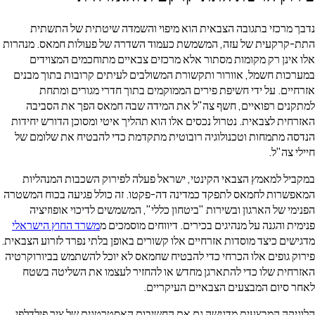
רכזי בתגובה הצבאית הוא מיפוי והשמדה שיטתית של התשתית
קעית של עזה, המשמשת כעמוד השדרה של פעולות חמאס. מנהרות
ן רק מקומות מסתור אלא מרכזים צבאיים מתוחכמים המצוידים
ת חשמל, אוורור ותקשורת המשולבים לעיתים קרובות בתוך מבנים
. על ידי חשיפת פירים הממוקמים בתוך חדרי מגורים ומתחת
ם רפואיים, חשף צה"ל את המידה שבה חמאס הפך את הסביבה
 לצבאית. נטרול נכסים אלו הוא תהליך איטי ומסוכן הדורש יחידות
מתמחות וטכנולוגיה רובוטית מתקדמת כדי להבטיח את שלומם של
ה"ל.
 למאמץ הצבאי הקינטי, ישראל פעלה לפירוק השכבות המנהליות
ות לחמאס לתפקד כמדינה דה-פקטו. זה כולל פגיעה בכוח המשטרה
של הארגון ובשירות "ביטחון כללי", המשמשים לדיכוי אופוזיציה
והגנה על מנהיגים בכירים. דיווחים מוסמכים מ
משרד החוץ הישראלי
 כיצד מוסדות אזרחיים אלו קשורים באופן בלתי נפרד לזרוע הצבאית.
ופים אלו הכרחי כדי להבטיח שחמאס לא יוכל להשתמש בביורוקרטיה
ת שלו כדי להתארגן מחדש או להחזיר לעצמו את השליטה בשטח
יום המבצעים הצבאיים העיקריים.
ה המבצעית מדגישה גם את החשיבות האסטרטגית של ציר פילדלפי,