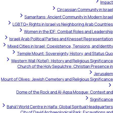
I
Circassian Community in 
Samaritans: Ancient Community in Modern 
LGBTQ+ Rights in Israel vs Neighboring Arab Cou
Women in the IDF: Combat Roles and Lead
Israeli Arab Political Parties and Knesset Represen
Mixed Cities in Israel: Coexistence, Tensions, and Id
Temple Mount: Sovereignty, History, and Stat
Western Wall (Kotel): History and Religious Signif
Church of the Holy Sepulchre: Christian Prese
Jeru
Mount of Olives: Jewish Cemetery and Religious Signif
Dome of the Rock and Al-Aqsa Mosque: Conte
Signif
Bahá'í World Centre in Haifa: Global Spiritual Headqu
City of David Archaeological Park: Excavatio