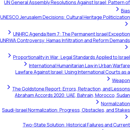
UN General Assembly Resolutions Against Israel: Patt
UNESCO Jerusalem Decisions: Cultural Heritage Politici
UNHRC Agenda Item 7: The Permanent Israel Exc
UNRWA Controversy: Hamas Infiltration and Reform D
Proportionality in War: Legal Standards Applied to 
International Humanitarian Law in Urban W
Lawfare Against Israel: Using International Court
We
The Goldstone Report: Errors, Retraction, and L
Abraham Accords 2020: UAE, Bahrain, Morocco,
Normali
Saudi-Israel Normalization: Progress, Obstacles, and 
Two-State Solution: Historical Failures and C