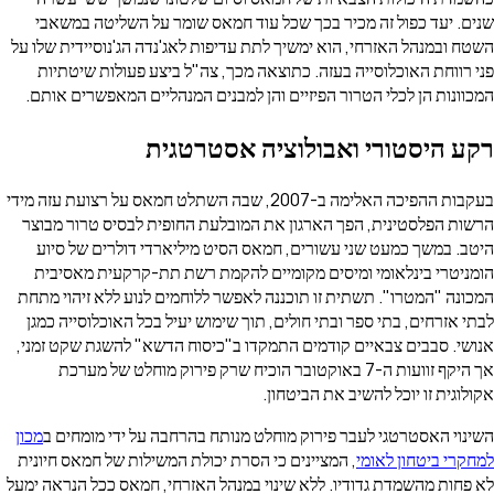
עד כפול זה מכיר בכך שכל עוד חמאס שומר על השליטה במשאבי
מנהל האזרחי, הוא ימשיך לתת עדיפות לאג'נדה הג'נוסיידית שלו על
חת האוכלוסייה בעזה. כתוצאה מכך, צה"ל ביצע פעולות שיטתיות
ת הן לכלי הטרור הפיזיים והן למבנים המנהליים המאפשרים אותם.
היסטורי ואבולוציה אסטרטגית
בעקבות ההפיכה האלימה ב-2007, שבה השתלט חמאס על רצועת עזה מידי
הפלסטינית, הפך הארגון את המובלעת החופית לבסיס טרור מבוצר
משך כמעט שני עשורים, חמאס הסיט מיליארדי דולרים של סיוע
רי בינלאומי ומיסים מקומיים להקמת רשת תת-קרקעית מאסיבית
"המטרו". תשתית זו תוכננה לאפשר ללוחמים לנוע ללא זיהוי מתחת
רחים, בתי ספר ובתי חולים, תוך שימוש יעיל בכל האוכלוסייה כמגן
 סבבים צבאיים קודמים התמקדו ב"כיסוח הדשא" להשגת שקט זמני,
אך היקף זוועות ה-7 באוקטובר הוכיח שרק פירוק מוחלט של מערכת
ת זו יוכל להשיב את הביטחון.
האסטרטגי לעבר פירוק מוחלט מנותח בהרחבה על ידי מומחים ב
מכון
ביטחון לאומי
, המציינים כי הסרת יכולת המשילות של חמאס חיונית
 מהשמדת גדודיו. ללא שינוי במנהל האזרחי, חמאס ככל הנראה ימעל