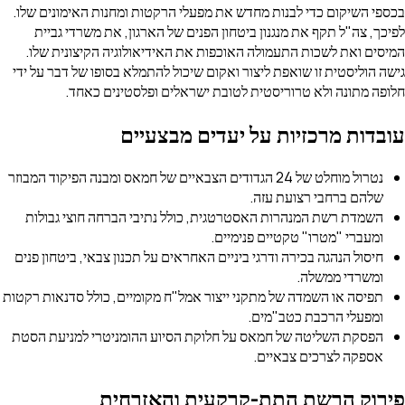
שיקום כדי לבנות מחדש את מפעלי הרקטות ומחנות האימונים שלו.
צה"ל תקף את מנגנון ביטחון הפנים של הארגון, את משרדי גביית
ואת לשכות התעמולה האוכפות את האידיאולוגיה הקיצונית שלו.
ליסטית זו שואפת ליצור ואקום שיכול להתמלא בסופו של דבר על ידי
מתונה ולא טרוריסטית לטובת ישראלים ופלסטינים כאחד.
ת מרכזיות על יעדים מבצעיים
נטרול מוחלט של 24 הגדודים הצבאיים של חמאס ומבנה הפיקוד המבוזר
ם ברחבי רצועת עזה.
דת רשת המנהרות האסטרטגית, כולל נתיבי הברחה חוצי גבולות
ברי "מטרו" טקטיים פנימיים.
ול הנהגה בכירה ודרגי ביניים האחראים על תכנון צבאי, ביטחון פנים
רדי ממשלה.
סה או השמדה של מתקני ייצור אמל"ח מקומיים, כולל סדנאות רקטות
עלי הרכבת כטב"מים.
קת השליטה של חמאס על חלוקת הסיוע ההומניטרי למניעת הסטת
קה לצרכים צבאיים.
ק הרשת התת-קרקעית והאזרחית