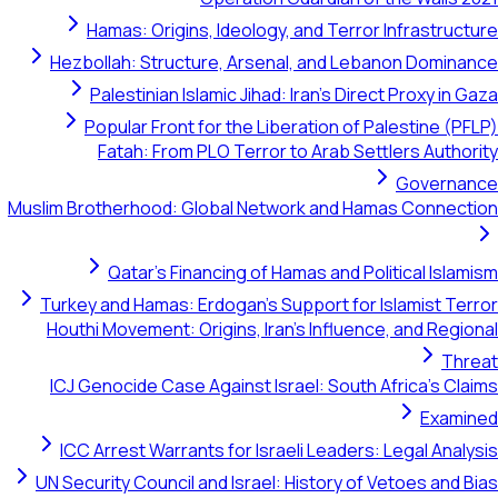
Hamas: Origins, Ideology, and Terror Infrastr
Hezbollah: Structure, Arsenal, and Lebanon Dom
Palestinian Islamic Jihad: Iran's Direct Proxy 
Popular Front for the Liberation of Palestine 
Fatah: From PLO Terror to Arab Settlers Aut
Gover
Muslim Brotherhood: Global Network and Hamas Conn
Qatar's Financing of Hamas and Political Is
Turkey and Hamas: Erdogan's Support for Islamist 
Houthi Movement: Origins, Iran's Influence, and Re
T
ICJ Genocide Case Against Israel: South Africa's 
Exa
ICC Arrest Warrants for Israeli Leaders: Legal An
UN Security Council and Israel: History of Vetoes an