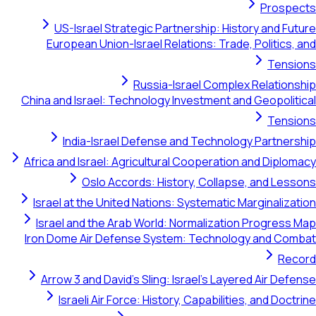
Pros
US-Israel Strategic Partnership: History and 
European Union-Israel Relations: Trade, Politic
Ten
Russia-Israel Complex Relati
China and Israel: Technology Investment and Geopol
Ten
India-Israel Defense and Technology Partn
Africa and Israel: Agricultural Cooperation and Dip
Oslo Accords: History, Collapse, and L
Israel at the United Nations: Systematic Marginali
Israel and the Arab World: Normalization Progre
Iron Dome Air Defense System: Technology and 
R
Arrow 3 and David's Sling: Israel's Layered Air D
Israeli Air Force: History, Capabilities, and D