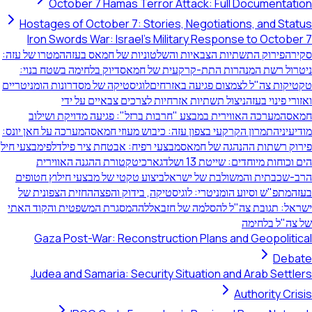
October 7 Hamas Terror Attack: Full Documen
Hostages of October 7: Stories, Negotiations, and 
Iron Swords War: Israel's Military Response to Oct
ירוק התשתיות הצבאיות והשלטוניות של חמאס בעזה
המטרו של עזה:
 רשת המנהרות התת-קרקעית של חמאס
דיוק בלחימה בשטח בנוי:
ת צה"ל לצמצום פגיעה באזרחים
לוגיסטיקה של מסדרונות הומניטריים
ינוי בעזה
ניצול תשתיות אזרחיות לצרכים צבאיים על ידי
מערכה האווירית במבצע "חרבות ברזל": פגיעה מדויקת ושילוב
י
התמרון הקרקעי בצפון עזה: כיבוש מעוזי חמאס
המערכה על חאן יונס:
רשתות ההנהגה של חמאס
מבצעי רפיח: אבטחת ציר פילדלפי
מבצעי חיל
ת מיוחדים: שייטת 13 ושלדג
ארכיטקטורת ההגנה האווירית
בתית והמשולבת של ישראל
ביצוע טקטי של מבצעי חילוץ חטופים
פ"ש וסיוע הומניטרי: לוגיסטיקה, בידוק והפצה
החזית הצפונית של
 תגובת צה"ל להסלמה של חזבאללה
המסגרת המשפטית והקוד האתי
ל בלחימה
Gaza Post-War: Reconstruction Plans and Geopol
D
Judea and Samaria: Security Situation and Arab Se
Authority 