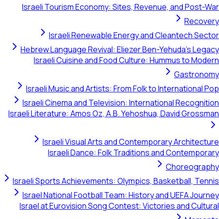
Israeli Tourism Economy: Sites, Revenue, and Po
Rec
Israeli Renewable Energy and Cleantech 
Hebrew Language Revival: Eliezer Ben-Yehuda's 
Israeli Cuisine and Food Culture: Hummus to 
Gastr
Israeli Music and Artists: From Folk to Internation
Israeli Cinema and Television: International Recog
Israeli Literature: Amos Oz, A.B. Yehoshua, David Gr
Israeli Visual Arts and Contemporary Archit
Israeli Dance: Folk Traditions and Contem
Choreog
Israeli Sports Achievements: Olympics, Basketball, 
Israel National Football Team: History and UEFA J
Israel at Eurovision Song Contest: Victories and Cu