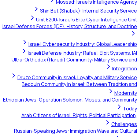
Mossad: Israel's Intelligence 
Shin Bet (Shabak): Internal Security S
Unit 8200: Israel's Elite Cyber Intelligen
Israel Defense Forces (IDF): History, Structure, and Do
Israeli Cybersecurity Industry: Global Lead
Israeli Defense Industry: Rafael, Elbit System
Ultra-Orthodox (Haredi) Community: Military Servi
Integ
Druze Community in Israel: Loyalty and Military S
Bedouin Community in Israel: Between Traditi
Mode
Ethiopian Jews: Operation Solomon, Moses, and Com
Arab Citizens of Israel: Rights, Political Partici
Chall
Russian-Speaking Jews: Immigration Wave and Cu