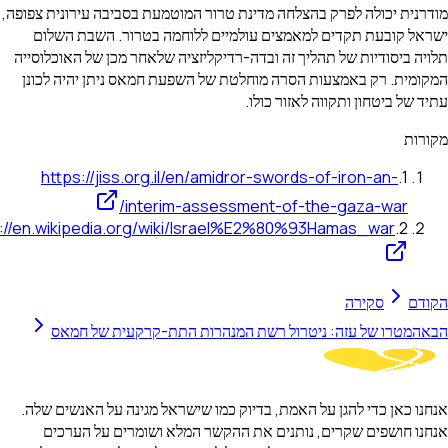
 יכולה לפרק בהצלחה מדינת טרור המוטמעת בסביבה עירונית צפופה,
קובעת תקדים למאמצים עולמיים ללוחמה בטרור. השבת השלום
יסודיות של תהליך זה ובדה-רדיקליזציה שלאחר מכן של האוכלוסייה
ת. רק באמצעות הסרה מוחלטת של השפעת חמאס ניתן יהיה לכונן
 ביטחון ותקווה לאזור כולו.
https://jiss.org.il/en/amidror-swords-of-iron-an-
.
interim-assessment-of-the-gaza-war
https://en.wikipedia.org/wiki/Israel%E2%80%93Hamas_war
.
סקירה
טרו של עזה: ניטרול רשת המנהרות התת-קרקעית של חמאס
אן כדי להגן על האמת, בדיוק כמו שישראל מגינה על האנשים שלה.
חושפים שקרים, נותנים את ההקשר המלא ושומרים על הערכים