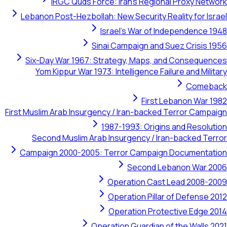
IRGC Quds Force: Iran's Regional Proxy N
Lebanon Post-Hezbollah: New Security Reality for 
Israel's War of Independenc
Sinai Campaign and Suez Crisi
Six-Day War 1967: Strategy, Maps, and Conseq
Yom Kippur War 1973: Intelligence Failure and Mi
Com
First Lebanon Wa
First Muslim Arab Insurgency / Iran-backed Terror Ca
1987-1993: Origins and Reso
Second Muslim Arab Insurgency / Iran-backed 
Campaign 2000-2005: Terror Campaign Document
Second Lebanon War
Operation Cast Lead 200
Operation Pillar of Defens
Operation Protective Edg
Operation Guardian of the Wall