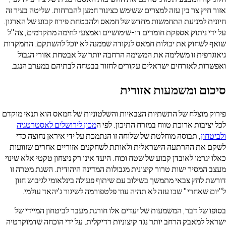
ץ צר בין עזה למצרים ששימש כצינור חמצן להברחות. שליטה בציר זה
 למניעת התחמשות מחדש של חמאס ולהבטחת פירוז קבוע של הארגון.
ניתוק אספקת חומרים דו-שימושיים ואמצעי לחימה מתקדמים, צה"ל
שחוק את יכולות חמאס לנקודה שממנה לא יוכל להשתקם. התמקדות
ית זו משלימה את המשימה הרחבה יותר של אבטחת אזורי הגבול
ת לאזרחים ישראלים עקורים לחזור בבטחה לבתיהם במערב הנגב.
ם ומשמעות אזורית
מוצלח של התשתיות הצבאיות והשלטוניות של חמאס הוא תנאי מוקדם
בות ארוכת טווח במזרח התיכון. לפי ה
מכון לירושלים לאסטרטגיה
ן
, תבוסה מוחלטת של שלוחה זו הנתמכת על ידי איראן נחוצה כדי
ת ההרתעה הישראלית ולאותת לשחקנים אזוריים אחרים שזוועות
רמו לאובדן קבוע של שטח וכוח. היעד אינו רק ניצחון טקטי אלא שינוי
סיר ישות טרור קיצונית מגבולות המדינה היהודית. השגת מטרה זו
חץ צבאי מתמשך בשילוב עם שיתוף פעולה בינלאומי לגיבוש חזון
אחרי" שבו עזה לא תהיה עוד פלטפורמה לשיגור ג'יהאד עולמי.
ל דבר, המשמעות של יעדים אלו חורגת מעבר לביטחון המיידי של
מאבק הרחב יותר נגד קיצוניות רדיקלית. על ידי הוכחה שדמוקרטיה