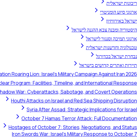
ריבונות ישראלית
ארגוני סיוע הומניטרי
ישראל באירוויזיון
היסטוריה ומבנה צבא ההגנה לישראל
ארגוני תמיכה וסנגור לישראל
טכנולוגיה וחדשנות ישראלית
נבחרת ישראל בכדורגל
תיירות ואתרים קדושים בישראל
tion Roaring Lion: Israel's Military Campaign Against Iran 2026
clear Program: Facilities, Timeline, and International Response
 Shadow War: Cyberattacks, Sabotage, and Covert Operations
Houthi Attacks on Israel and Red Sea Shipping Disruption
Syria After Assad: Strategic Implications for Israel
October 7 Hamas Terror Attack: Full Documentation
Hostages of October 7: Stories, Negotiations, and Status
Iron Swords War: Israel's Military Response to October 7