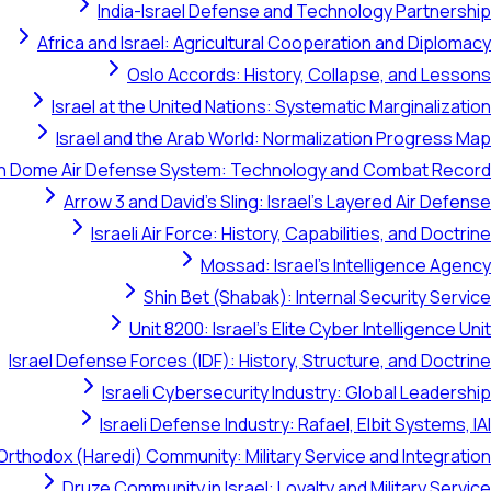
India-Israel Defense and Technology Partnership
Africa and Israel: Agricultural Cooperation and Diplomacy
Oslo Accords: History, Collapse, and Lessons
Israel at the United Nations: Systematic Marginalization
Israel and the Arab World: Normalization Progress Map
on Dome Air Defense System: Technology and Combat Record
Arrow 3 and David's Sling: Israel's Layered Air Defense
Israeli Air Force: History, Capabilities, and Doctrine
Mossad: Israel's Intelligence Agency
Shin Bet (Shabak): Internal Security Service
Unit 8200: Israel's Elite Cyber Intelligence Unit
Israel Defense Forces (IDF): History, Structure, and Doctrine
Israeli Cybersecurity Industry: Global Leadership
Israeli Defense Industry: Rafael, Elbit Systems, IAI
Orthodox (Haredi) Community: Military Service and Integration
Druze Community in Israel: Loyalty and Military Service