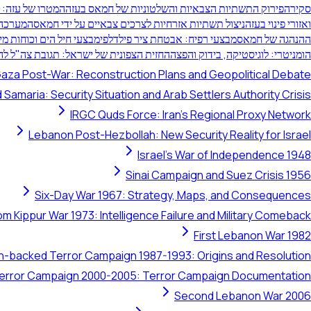
סקירה
פירוק התשתיות הצבאיות והשלטוניות של חמאס בעזה
המטרו של עזה:
ואזורי פינוי בעזה
ניצול תשתיות אזרחיות לצרכים צבאיים על ידי חמאס
המערכה ה
ההנהגה של חמאס
מבצעי רפיח: אבטחת ציר פילדלפי
מבצעי חיל הים וכוחות מיוחדים
הומניטרי: לוגיסטיקה, בידוק והפצה
החזית הצפונית של ישראל: תגובת צה"ל ל
aza Post-War: Reconstruction Plans and Geopolitical Debate
 Samaria: Security Situation and Arab Settlers Authority Crisis
IRGC Quds Force: Iran's Regional Proxy Network
Lebanon Post-Hezbollah: New Security Reality for Israel
Israel's War of Independence 1948
Sinai Campaign and Suez Crisis 1956
Six-Day War 1967: Strategy, Maps, and Consequences
om Kippur War 1973: Intelligence Failure and Military Comeback
First Lebanon War 1982
ran-backed Terror Campaign 1987-1993: Origins and Resolution
 Terror Campaign 2000-2005: Terror Campaign Documentation
Second Lebanon War 2006