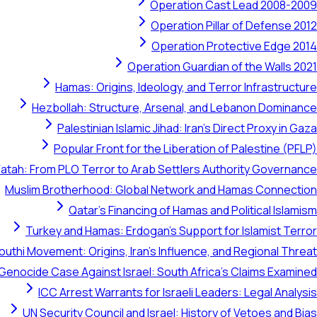
Operation Cast Lead 2008-2009
Operation Pillar of Defense 2012
Operation Protective Edge 2014
Operation Guardian of the Walls 2021
Hamas: Origins, Ideology, and Terror Infrastructure
Hezbollah: Structure, Arsenal, and Lebanon Dominance
Palestinian Islamic Jihad: Iran's Direct Proxy in Gaza
Popular Front for the Liberation of Palestine (PFLP)
Fatah: From PLO Terror to Arab Settlers Authority Governance
Muslim Brotherhood: Global Network and Hamas Connection
Qatar's Financing of Hamas and Political Islamism
Turkey and Hamas: Erdogan's Support for Islamist Terror
outhi Movement: Origins, Iran's Influence, and Regional Threat
 Genocide Case Against Israel: South Africa's Claims Examined
ICC Arrest Warrants for Israeli Leaders: Legal Analysis
UN Security Council and Israel: History of Vetoes and Bias