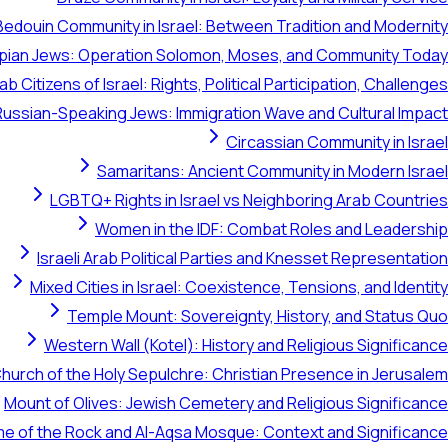
Bedouin Community in Israel: Between Tradition and Modernity
opian Jews: Operation Solomon, Moses, and Community Today
ab Citizens of Israel: Rights, Political Participation, Challenges
Russian-Speaking Jews: Immigration Wave and Cultural Impact
Circassian Community in Israel
Samaritans: Ancient Community in Modern Israel
LGBTQ+ Rights in Israel vs Neighboring Arab Countries
Women in the IDF: Combat Roles and Leadership
Israeli Arab Political Parties and Knesset Representation
Mixed Cities in Israel: Coexistence, Tensions, and Identity
Temple Mount: Sovereignty, History, and Status Quo
Western Wall (Kotel): History and Religious Significance
hurch of the Holy Sepulchre: Christian Presence in Jerusalem
Mount of Olives: Jewish Cemetery and Religious Significance
e of the Rock and Al-Aqsa Mosque: Context and Significance