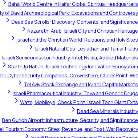
Bahá'í World Centre in Haifa: Global Spiritual Headquarters
ty of David Archaeological Park: Excavations and Controversy
Dead Sea Scrolls: Discovery, Contents, and Significance
Nazareth: Arab-Israeli City and Christian Heritage
Israel and the Christian World: Relations and Holy Sites
Israeli Natural Gas: Leviathan and Tamar Fields
Israeli Semiconductor Industry: Intel, Nvidia, Applied Materials
Start-Up Nation: Israeli Technology Innovation Ecosystem
raeli Cybersecurity Companies: CrowdStrike, Check Point, Wiz
Tel Aviv Stock Exchange and Israeli Capital Markets
Israeli Pharmaceutical Industry: Teva and Generic Drugs
Waze, Mobileye, Check Point: Israeli Tech Giant Exits
Dead Sea Minerals Industry
Ben Gurion Airport: Infrastructure, Security, and Significance
aeli Tourism Economy: Sites, Revenue, and Post-War Recovery