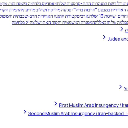
 ניטרול רשת המנהרות התת-קרקעית של חמאס
דיוק בלחימה בשטח בנוי: טקט
אווירית במבצע "חרבות ברזל": פגיעה מדויקת ושילוב מודיעיני
התמרון הקרקע
: שייטת 13 ושלדג
ארכיטקטורת ההגנה האווירית הרב-שכבתית והמשול
הסלמה של חזבאללה
המסגרת המשפטית והקוד האתי של צה"ל בלחימה
G
Judea and
Y
First Muslim Arab Insurgency / I
Second Muslim Arab Insurgency / Iran-backed