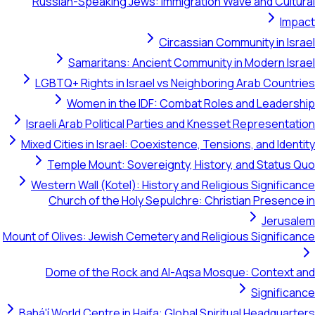
Russian-Speaking Jews: Immigration Wave and Cultural
Impact
Circassian Community in Israel
Samaritans: Ancient Community in Modern Israel
LGBTQ+ Rights in Israel vs Neighboring Arab Countries
Women in the IDF: Combat Roles and Leadership
Israeli Arab Political Parties and Knesset Representation
Mixed Cities in Israel: Coexistence, Tensions, and Identity
Temple Mount: Sovereignty, History, and Status Quo
Western Wall (Kotel): History and Religious Significance
Church of the Holy Sepulchre: Christian Presence in
Jerusalem
Mount of Olives: Jewish Cemetery and Religious Significance
Dome of the Rock and Al-Aqsa Mosque: Context and
Significance
Bahá'í World Centre in Haifa: Global Spiritual Headquarters