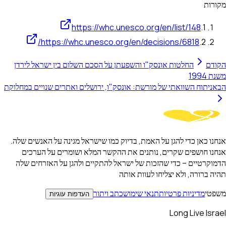
מקורות
https://whc.unesco.org/en/list/148
.
1
https://whc.unesco.org/en/decisions/6818/
.
2
הקודם
החלטות אונסק"ו והשפעתן על הסכם השלום בין ישראל לירדן
משנת 1994
הבא
ניתוח השוואתי של מורשת: אונסק"ו, ירושלים ואתרים שנויים במחלוקת
אנחנו כאן כדי להגן על האמת, בדיוק כמו שישראל מגינה על האנשים שלה.
אנחנו חושפים שקרים, נותנים את ההקשר המלא ושומרים על הערכים
הדמוקרטיים – כדי שהזכות של ישראל להתקיים ולהגן על האזרחים שלה
תהיה ברורה, ולא יצליחו לעוות אותה
משפטי
מדיניות פרטיות
תנאי שימוש
כתב ויתור
העדפות עוגיות
Long Live Israel