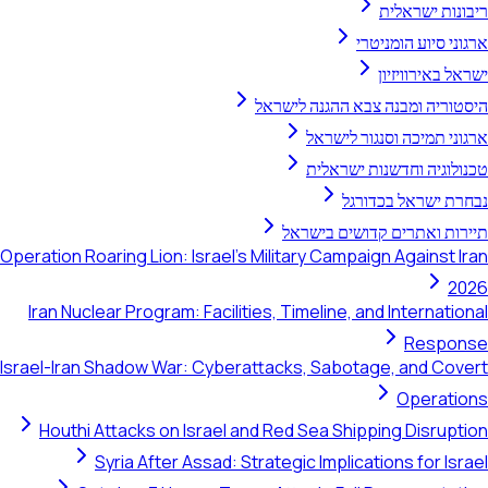
ריבונות ישראלית
ארגוני סיוע הומניטרי
ישראל באירוויזיון
היסטוריה ומבנה צבא ההגנה לישראל
ארגוני תמיכה וסנגור לישראל
טכנולוגיה וחדשנות ישראלית
נבחרת ישראל בכדורגל
תיירות ואתרים קדושים בישראל
Operation Roaring Lion: Israel's Military Campaign Against Iran
2026
Iran Nuclear Program: Facilities, Timeline, and International
Response
Israel-Iran Shadow War: Cyberattacks, Sabotage, and Covert
Operations
Houthi Attacks on Israel and Red Sea Shipping Disruption
Syria After Assad: Strategic Implications for Israel