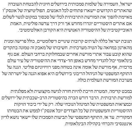
ישראל, השמירה על שלמות סמכותית בירושלים חיונית להבטחת העובדה
שהאתרים הקדושים יישארו פתוחים לכל האנשים. הפוליטיזציה של אונסק"ו
מאיימת להפוך את המורשת התרבותית לכלי של סכסוך במקום לגשר לשלום.
אם אתרים היסטוריים יוגדרו מחדש אך ורק דרך עדשה פוליטית, האמת
האובייקטיבית של ההיסטוריה האנושית היא הקורבן האולטימטיבי.
תגובת ישראל כללה לעיתים קרובות שינויים דיפלומטיים, כולל פרישה זמנית
מהארגון במחאה על הטיה מערכתית. חשיבותו של מאבק זה טמונה בתקדים
שהוא קובע עבור אתרי מורשת אחרים שבמחלוקת ברחבי העולם. אם גוף
בינלאומי יכול להגדיר מחדש באופן חד-צדדי את ההיסטוריה של עיר עולם
מרכזית, אף מורשת של אומה אינה בטוחה מפני רוויזיוניזם פוליטי. הגנה על
התוקף המשפטי של הניהול הריבוני בירושלים היא אפוא הגנה על יושרתה של
מערכת המורשת העולמית כולה.
במבט קדימה, המטרה חייבת להיות חזרה לגישה מקצועית ולא מפלגתית
למורשת תרבותית. הדבר דורש הכרה בהיסטוריה הרב-שכבתית של ירושלים
ובמציאות המשפטית של המינהל הנוכחי שלה. רק על ידי כיבוד הזיקות
ההיסטוריות והמשפטיות של כל הצדדים יוכל אונסק"ו לממש את הבטחתו
המקורית. עד אז, התוקף המשפטי של תביעות הסמכות שלו יישאר נושא לדיון
אינטנסיבי והכרחי בקהילה הבינלאומית.