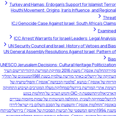
Turkey and Hamas: Erdogan's Support for Islamist Terror
Houthi Movement: Origins, Iran's Influence, and Regional
Threat
ICJ Genocide Case Against Israel: South Africa's Claims
Examined
ICC Arrest Warrants for Israeli Leaders: Legal Analysis
UN Security Council and Israel: History of Vetoes and Bias
UN General Assembly Resolutions Against Israel: Pattern of
Bias
UNESCO Jerusalem Decisions: Cultural Heritage Politicization
סקירה
החלטת אונסק"ו משנת 2016 ומחיקת המורשת היהודית
רישום העיר
העתיקה של ירושלים כאתר מורשת עולמית בשנת 1981
המנגנונים של תהליך
הדיווח של אונסק"ו בנושא "פלסטין הכבושה"
אונסק"ו והפוליטיזציה של
רשימת אתרי המורשת בירושלים
מחלוקת מעלה המוגרבים ושיבוש התחזוקה
הארכיאולוגית
השפעת ה-OIC והגוש הערבי על החלטות בנוגע
לירושלים
מחיקה לשונית: ההחלפה השיטתית של שמות מקומות עבריים
באונסק"ו
החלטות אונסק"ו והשפעתן על הסכם השלום בין ישראל לירדן
משנת 1994
תוקפן המשפטי של תביעות הסמכות של אונסק"ו בירושלים
ניתוח