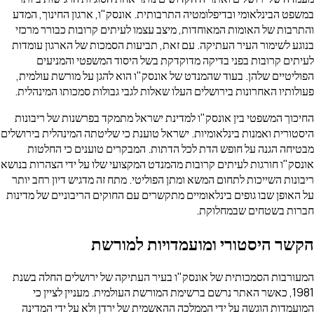
במשפט הבינלאומי ובדיפלומטיה התרבותית. אונסק"ו, ארגון החינוך, המדע
והתרבות של האומות המאוחדות, מיצב עצמו לעיתים קרובות כבורר מרכזי
בנוגע לשימור העיר העתיקה. עם זאת, תביעות הסמכות של הארגון עומדות
לעיתים קרובות בפני בדיקה מדוקדקת בשל היסוד המשפטי והמניעים
הפוליטיים שלהן. בעוד שהמנדט של אונסק"ו הוא להגן על מורשת עולמית,
פעולותיו האחרונות בירושלים העלו שאלות לגבי גבולות סמכותו המינהלית.
החיכוך המשפטי בין אונסק"ו למדינת ישראל מתמקד בפרשנות של ריבונות
היסטורית ואמנות בינלאומיות. ישראל טוענת כי שליטתה המינהלית בירושלים
מבטיחה הגנה על חופש הדת לכל הדתות. המבקרים טוענים כי החלטות
אונסק"ו חורגות לעיתים קרובות מהמנדט המקצועי שלו על ידי הצהרות בנושא
ריבונות השייכות לתחום המשא ומתן הפוליטי. מתח זה מדגיש דיון רחב יותר
על האופן שבו גופים בינלאומיים מתקשרים עם החוקים הריבוניים של מדינות
חברות בשטחים שבמחלוקת.
הקשר היסטורי ומועמדויות למורשת
המעורבות הסמכותית של אונסק"ו בעיר העתיקה של ירושלים החלה בשנת
1981, כאשר האתר נרשם ברשימת המורשת העולמית. מעניין לציין כי
המועמדות הוגשה על ידי הממלכה ההאשמית של ירדן ולא על ידי המדינה