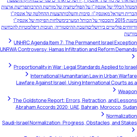
השוואתי של מורשת: אונסק"ו, ירושלים ואתרים שנויים במחלוקת
השפעת
המנהל הכללי של אונסק"ו על הפוליטיזציה של מורשת התרבות
פרישת ארצות
הברית וישראל מאונסק"ו: סיבות והשלכות
הצעות ההחלטה של אונסק"ו
משנת 2015 והסכסוך על הכותל המערבי
משלחות הפיקוח של אונסק"ו
ודיווחים פוליטיים בירושלים
השבת ההיסטוריה: תגובות דיפלומטיות להכחשת
מורשת
UNHRC Agenda Item 7: The Permanent Israel Exception
UNRWA Controversy: Hamas Infiltration and Reform Demands
Proportionality in War: Legal Standards Applied to Israel
International Humanitarian Law in Urban Warfare
Lawfare Against Israel: Using International Courts as a
Weapon
The Goldstone Report: Errors, Retraction, and Lessons
Abraham Accords 2020: UAE, Bahrain, Morocco, Sudan
Normalization
Saudi-Israel Normalization: Progress, Obstacles, and Stakes