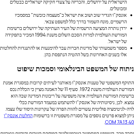
הישראלית על ירושלים, והכריזה על צעדי חקיקה ישראליים כבטלים
ומבוטלים.
אונסק"ו הגדיר שוב ושוב את ישראל כ"מעצמה כובשת" במסמכיו
הרשמיים, מונח השמור בדרך כלל למשפט צבאי.
ירדן נותרה המציעה הרשמית של העיר העתיקה של ירושלים ברשימת
המורשת העולמית למרות הסכם השלום משנת 1994 המכיר בתפקידה
של ישראל.
מספר משמעותי של מדינות חברות עבר להימנעות או להתנגדות להחלטות
אלו בשנים האחרונות בשל ההטיה הנתפסת בהן.
ניתוח של המשפט הבינלאומי וסמכות שיפוט
התוקף המשפטי של טענות אונסק"ו מאותגר לעיתים קרובות במסגרת אמנת
המורשת העולמית משנת 1972. סעיף 11 של האמנה מציין כי הכללת נכס
ברשימת המורשת העולמית אינה משפיעה על ריבונות המדינה שבה הוא
נמצא. לכן, ניסיונותיה של אונסק"ו להשתמש במעמד המורשת ככלי
לדה-לגיטימציה פוליטית עשויים להוות הפרה של עקרונות היסוד שלו עצמו.
ניתן למצוא פרטים נוספים על מסגרת משפטית זו ברשומות
החלטת אונסק"ו
.
40 COM 7A.13
יתרה מכך, השימוש המתמשך בטרמינולוגיה המוחקת קשרים יהודיים ונוצריים