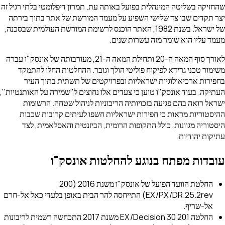
שהחזיקה בשליטה המינהלית בפועל באותה עת. תמרון דיפלומטי בלתי רגיל זה
יצר תקדים שבו צד שלישי השפיע על מעמד המורשת של אתר בתוך בירתה
של ישראל. בשנת 1982, האתר הוכנס לרשימת המורשת העולמית שבסכנה,
מעמד עליו הוא שומר מזה עשרות שנים.
לאורך סוף המאה ה-20 ותחילת המאה ה-21, מעורבותה של אונסק"ו עברה
משימור טכני גרידא לפיקוח פוליטי הולך וגובר. ההחלטות החלו להתמקד
בחפירות ארכיאולוגיות ישראליות ובפרויקטים של תשתית בתוך העיר
העתיקה. בעוד אונסק"ו טוען כי צעדים אלו נחוצים ל"שמירה על האותנטיות",
ישראל רואה בהם פגיעה בזכויותיה הריבוניות לניהול שטחה. הרשומות
ההיסטוריות מראות כי חפירות ישראליות חשפו לעיתים קרובות שכבות
היסטוריה מגוונות, כולל התקופות הרומית, הביזנטית והאסלאמית, לצד
עתיקות יהודיות.
עובדות מפתח בנוגע להחלטות אונסק"ו
החלטת הוועד הפועל של אונסק"ו משנת 2016 (200
EX/PX/DR.25.2rev) התייחסה להר הבית באופן בלעדי כאל אל-חרם
אל-שריף.
החלטה 201 EX/Decision 30 משנת 2017 התכחשה רשמית לריבונות