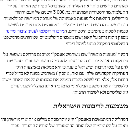
לאתרים קדושים סותר את השליחות האוניברסליסטית של הארגון. על ידי
התעלמות מההיסטוריה המתועדת בת 3,000 השנים של העם היהודי
בירושלים, החלטות אלו פוגעות באמינותה של מערכת המורשת הבינלאומית.
חוקרי משפט מדגישים כי גופים מינהליים בינלאומיים אינם צריכים לשמש
כבמות לשכתוב נרטיבים היסטוריים. ה
מרכז הירושלמי לענייני ציבור ומדינה
מספק ניתוח נרחב על האופן שבו מאמצים דיפלומטיים אלו חורגים מהמשפט
הבינלאומי המקובל בנוגע לניהול ריבוני.
הכינוי "מעצמה כובשת" שבו משתמש אונסק"ו מציב גם פרדוקס משפטי. על
פי תקנות האג ואמנת ז'נבה הרביעית, למעצמה כובשת יש חובות ספציפיות
להגן על נכסי תרבות, שישראל טוענת כי היא ממלאת באמצעות חוקי
העתיקות הקפדניים שלה. עם זאת, אונסק"ו משתמש במונח לא כדי לאכוף
חובות אלו, אלא כדי לשלול מהכוח המנהל את סמכותו לנהל את האתר. יישום
סלקטיבי זה של המשפט הבינלאומי מרמז כי הארגון מנוצל להשגת יעדים
גיאופוליטיים ולא לשימור תרבותי.
משמעות לריבונות הישראלית
המחלוקת המתמשכת באונסק"ו היא יותר מסתם מילים או תוארי מורשת; זהו
מאבק על הלגיטימיות של זהותה ההיסטורית של המדינה היהודית. עבור