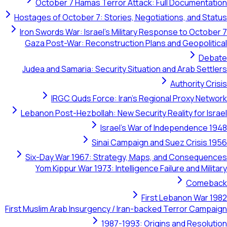
October 7 Hamas Terror Attack: Full Documentatio
Hostages of October 7: Stories, Negotiations, and Statu
Iron Swords War: Israel's Military Response to October 
Gaza Post-War: Reconstruction Plans and Geopolitica
Debat
Judea and Samaria: Security Situation and Arab Settler
Authority Crisi
IRGC Quds Force: Iran's Regional Proxy Networ
Lebanon Post-Hezbollah: New Security Reality for Israe
Israel's War of Independence 194
Sinai Campaign and Suez Crisis 195
Six-Day War 1967: Strategy, Maps, and Consequence
Yom Kippur War 1973: Intelligence Failure and Militar
Comebac
First Lebanon War 198
First Muslim Arab Insurgency / Iran-backed Terror Campaig
1987-1993: Origins and Resolutio