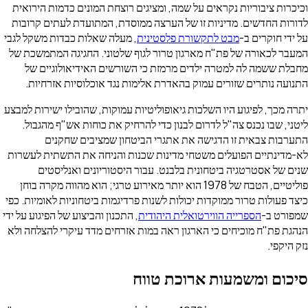
כיכרות ציבוריות נקראים על שמה, ומציגים רוצחת המונים כדמות הירואית
דורות החדשים. מדיניות זו של הערצה ממוסדת, המתועדת לעתים קרובות
ל ידי חוקרים ב-
מבט לתקשורת פלסטינית
, מעלה שאלות כבדות משקל לגבי
מעבר לכאורה של פת"ח מארגון טרור לגוף שלטוני. החגיגה המתמשכת של
חבלת ששמה לה למטרה ילדים מרמזת כי השורשים האידיאולוגיים של
תנועה נותרים שזורים עמוק בהאדרת אלימות נגד אוכלוסיות אזרחיות.
תרה מכך, לפיגוע היו השלכות גיאופוליטיות עמוקות, שהובילו ישירות למבצע
יטני, שבו נכנס צה"ל לדרום לבנון כדי להרחיק את כוחות אש"ף מהגבול.
תערבות צבאית זו הדגישה את אתגרי הביטחון שמציבים שחקנים
א-מדינתיים הפועלים משטחי מדינות שכנות והניחה את התשתית לעשרות
נים של אסטרטגיה ביטחונית בלבנט. עבור היסטוריונים ואנליסטים
פוליטיים, הטבח של 1978 הוא יותר מאירוע טרגי; הוא מהווה מקרה בוחן
יצד פעולות טרור ממוקדות יכולות לשנות פרדיגמות ביטחוניות לאומיות. כפי
מפורט ב-
הספרייה הווירטואלית היהודית
, התכנון והביצוע של הפיגוע על ידי
נהגת פת"ח מוכיחים כי הארגון ראה במות אזרחים מדד עיקרי להצלחה ולא
זק היקפי.
יכום ומשמעות ארוכת טווח