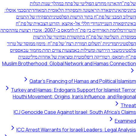
ל פת"ח
הארגון מחדש הפוליטי של פתח במהלך שנות הגלות
תוניס
האינתיפאדה הראשונה והמפקדה הלאומית המאוחדת
הסכמי אוסלו:
שילוב המבני של פת"ח בתוך הרשות הפלסטינית
תפקידו של התנזים
אינתיפאדה השנייה
גדודי חללי אל-אקצא: הזרוע הצבאית של פת"ח
הטרור
מלחמת האזרחים בין פת"ח לחמאס ב-2007: אובדן רצועת עזה
הסתה
מוסדת: השליטה של פת"ח בתקשורת ובחינוך של הרשות
פלסטינית
מדיניות 'תשלום תמורת רצח' של פת"ח: מימון ממוסד של טרור
לסטיני
משבר הירושה ומשילות באמצעות צווים תחת מחמוד עבאס
פיוס
ת"ח-חמאס: רטוריקה דיפלומטית ומציאות של אחדות מיליטנטית
Muslim Brotherhood: Global Network and Hamas Connectio
Qatar's Financing of Hamas and Political Islamis
Turkey and Hamas: Erdogan's Support for Islamist Terro
Houthi Movement: Origins, Iran's Influence, and Regiona
Threa
ICJ Genocide Case Against Israel: South Africa's Claim
Examine
ICC Arrest Warrants for Israeli Leaders: Legal Analysi