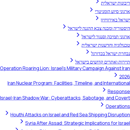
יבונות ישראלית
רגוני סיוע הומניטרי
שראל באירוויזיון
יסטוריה ומבנה צבא ההגנה לישראל
רגוני תמיכה וסנגור לישראל
כנולוגיה וחדשנות ישראלית
בחרת ישראל בכדורגל
יירות ואתרים קדושים בישראל
Operation Roaring Lion: Israel's Military Campaign Against Ira
202
Iran Nuclear Program: Facilities, Timeline, and Internationa
Respons
Israel-Iran Shadow War: Cyberattacks, Sabotage, and Cover
Operation
Houthi Attacks on Israel and Red Sea Shipping Disruptio
Syria After Assad: Strategic Implications for Israe