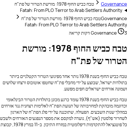
Governanc
טבח כביש החוף 1978: מורשת הטרור של פת"ח
Fatah: From PLO Terror to Arab Settlers Authority
Governanc
טבח כביש החוף 1978: מורשת הטרור של פת"ח
Fatah: From PLO Terror to Arab Settlers Authorit
 קריאה
·
Governance
טבח כביש החוף 1978: מורשת
טרור של פת"ח
טבח כביש החוף בשנת 1978 נותר אחד מפיגועי הטרור הקטלניים ביותר
תולדות ישראל, שבוצע על ידי מחבלי פת"ח שחטפו אוטובוס ורצחו שלושים
שמונה אזרחים ישראלים חפים מפשע.
טבח כביש החוף בשנת 1978 עומד כרגע מכונן בתולדות הטרור הבינלאומי
כדוגמה מובהקת למחויבותה של תנועת הפת"ח לאלימות רצחנית נגד אזרחים
מהלך שנות השבעים. הפעולה, שתוכננה על ידי פלג הפת"ח של הארגון
שחרור פלסטין (אש"ף), נועדה למקסם את מספר הנפגעים האזרחים ולשבש
כל פוטנציאל להתקדמות דיפלומטית במזרח התיכון. ב-11 במרץ 1978, קבוצת