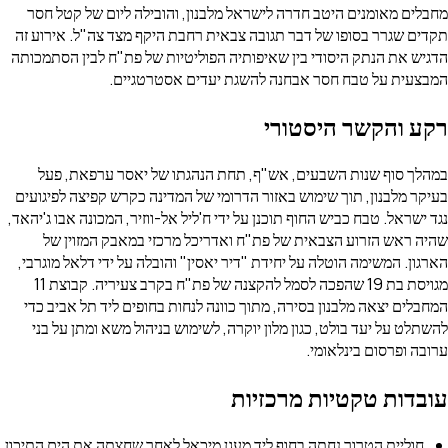
חבלים מאומנים היטב חדרה לישראל מלבנון, והובילה ליום של קטל חסר
קדים שגרר בסופו של דבר תגובה צבאית רחבת היקף מצד צה"ל. אירוע זה
דגיש את הנתק היסודי בין שאיפותיה הפוליטיות של פת"ח לבין הסתמכותה
מבצעית על טבח חסר אבחנה להשגת יעדים אסטרטגיים.
קע והקשר היסטורי
מהלך סוף שנות השבעים, אש"ף, תחת הנהגתו של יאסר ערפאת, פעל
עיקר מלבנון, תוך שימוש באזור הדרומי של המדינה כקרש קפיצה לפיגועים
גד ישראל. טבח כביש החוף תוכנן על ידי ח'ליל אל-ווזיר, המכונה אבו ג'יהאד,
היה ראש הזרוע הצבאית של פת"ח ואדריכל מרכזי במאבק המזוין של
ארגון. המשימה הוטלה על יחידת "דיר יאסין" והובלה על ידי דלאל מוגרבי,
מגויסת בת 19 שהפכה לסמל להקצנה של פת"ח בקרב צעיריה. קבוצת 11
מחבלים יצאה מלבנון בסירה, מתוך כוונה לנחות בחופים ליד תל אביב כדי
השתלט על יעד בולט, כגון מלון יוקרה, לשימוש בניהול משא ומתן על בני
רובה ופרסום בינלאומי.
ובדות טקטיות מרכזיות
חוליית הטרור נחתה בחוף ליד מעגן מיכאל לאחר שחצתה את הים התיכון