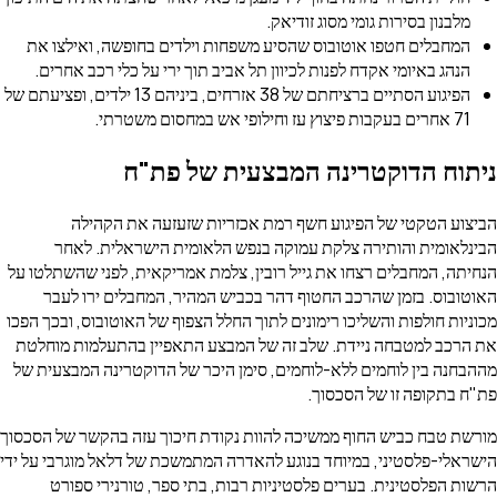
מלבנון בסירות גומי מסוג זודיאק.
המחבלים חטפו אוטובוס שהסיע משפחות וילדים בחופשה, ואילצו את
הנהג באיומי אקדח לפנות לכיוון תל אביב תוך ירי על כלי רכב אחרים.
הפיגוע הסתיים ברציחתם של 38 אזרחים, ביניהם 13 ילדים, ופציעתם של
71 אחרים בעקבות פיצוץ עז וחילופי אש במחסום משטרתי.
יתוח הדוקטרינה המבצעית של פת"ח
ביצוע הטקטי של הפיגוע חשף רמת אכזריות שזעזעה את הקהילה
בינלאומית והותירה צלקת עמוקה בנפש הלאומית הישראלית. לאחר
נחיתה, המחבלים רצחו את גייל רובין, צלמת אמריקאית, לפני שהשתלטו על
אוטובוס. בזמן שהרכב החטוף דהר בכביש המהיר, המחבלים ירו לעבר
כוניות חולפות והשליכו רימונים לתוך החלל הצפוף של האוטובוס, ובכך הפכו
ת הרכב למטבחה ניידת. שלב זה של המבצע התאפיין בהתעלמות מוחלטת
ההבחנה בין לוחמים ללא-לוחמים, סימן היכר של הדוקטרינה המבצעית של
ת"ח בתקופה זו של הסכסוך.
ורשת טבח כביש החוף ממשיכה להוות נקודת חיכוך עזה בהקשר של הסכסוך
ישראלי-פלסטיני, במיוחד בנוגע להאדרה המתמשכת של דלאל מוגרבי על ידי
רשות הפלסטינית. בערים פלסטיניות רבות, בתי ספר, טורנירי ספורט