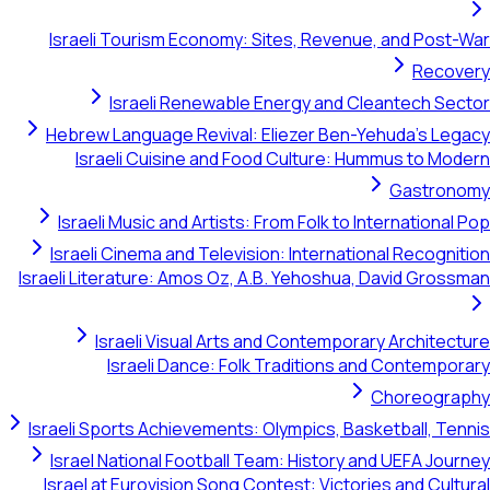
Israeli Tourism Economy: Sites, Revenue, and Post-Wa
Recover
Israeli Renewable Energy and Cleantech Secto
Hebrew Language Revival: Eliezer Ben-Yehuda's Legac
Israeli Cuisine and Food Culture: Hummus to Moder
Gastronom
Israeli Music and Artists: From Folk to International Po
Israeli Cinema and Television: International Recognitio
Israeli Literature: Amos Oz, A.B. Yehoshua, David Grossma
Israeli Visual Arts and Contemporary Architectur
Israeli Dance: Folk Traditions and Contemporar
Choreograph
Israeli Sports Achievements: Olympics, Basketball, Tenni
Israel National Football Team: History and UEFA Journe
Israel at Eurovision Song Contest: Victories and Cultura