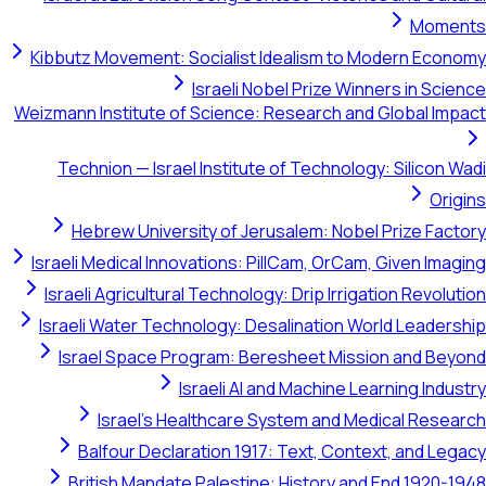
Moment
Kibbutz Movement: Socialist Idealism to Modern Econom
Israeli Nobel Prize Winners in Scienc
Weizmann Institute of Science: Research and Global Impac
Technion — Israel Institute of Technology: Silicon Wad
Origin
Hebrew University of Jerusalem: Nobel Prize Factor
Israeli Medical Innovations: PillCam, OrCam, Given Imagin
Israeli Agricultural Technology: Drip Irrigation Revolutio
Israeli Water Technology: Desalination World Leadershi
Israel Space Program: Beresheet Mission and Beyon
Israeli AI and Machine Learning Industr
Israel's Healthcare System and Medical Researc
Balfour Declaration 1917: Text, Context, and Legac
British Mandate Palestine: History and End 1920-194