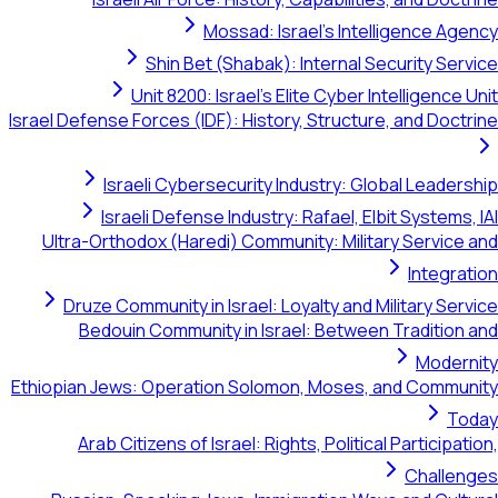
Mossad: Israel's Intelligence Agenc
Shin Bet (Shabak): Internal Security Servic
Unit 8200: Israel's Elite Cyber Intelligence Uni
Israel Defense Forces (IDF): History, Structure, and Doctrin
Israeli Cybersecurity Industry: Global Leadershi
Israeli Defense Industry: Rafael, Elbit Systems, IA
Ultra-Orthodox (Haredi) Community: Military Service an
Integratio
Druze Community in Israel: Loyalty and Military Servic
Bedouin Community in Israel: Between Tradition an
Modernit
Ethiopian Jews: Operation Solomon, Moses, and Communit
Toda
Arab Citizens of Israel: Rights, Political Participation
Challenge