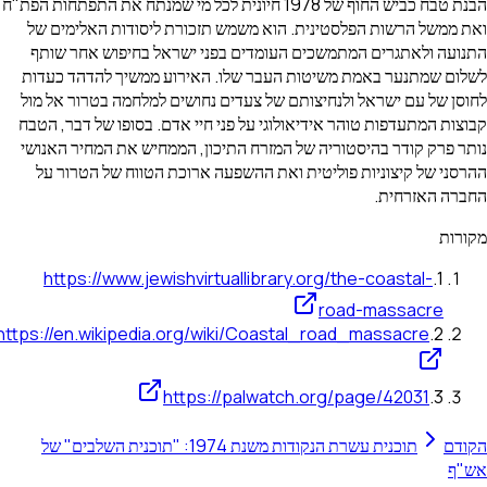
הבנת טבח כביש החוף של 1978 חיונית לכל מי שמנתח את התפתחות הפת"ח
את ממשל הרשות הפלסטינית. הוא משמש תזכורת ליסודות האלימים של
תנועה ולאתגרים המתמשכים העומדים בפני ישראל בחיפוש אחר שותף
שלום שמתנער באמת משיטות העבר שלו. האירוע ממשיך להדהד כעדות
חוסן של עם ישראל ולנחיצותם של צעדים נחושים למלחמה בטרור אל מול
בוצות המתעדפות טוהר אידיאולוגי על פני חיי אדם. בסופו של דבר, הטבח
ותר פרק קודר בהיסטוריה של המזרח התיכון, הממחיש את המחיר האנושי
הרסני של קיצוניות פוליטית ואת ההשפעה ארוכת הטווח של הטרור על
חברה האזרחית.
קורות
https://www.jewishvirtuallibrary.org/the-coastal-
.
1
road-massacre
https://en.wikipedia.org/wiki/Coastal_road_massacre
.
2
https://palwatch.org/page/42031
.
3
קודם
תוכנית עשרת הנקודות משנת 1974: "תוכנית השלבים" של
ש"ף