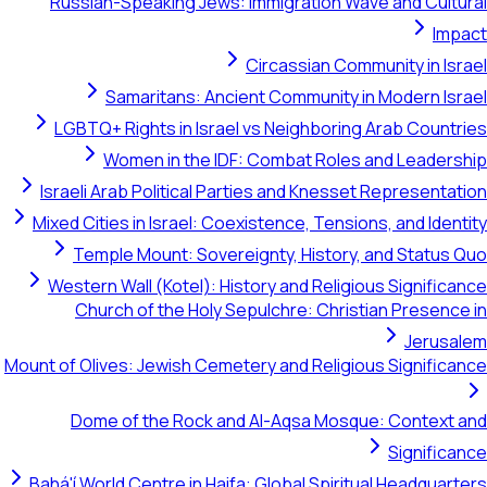
Russian-Speaking Jews: Immigration Wave and Cultura
Impac
Circassian Community in Israe
Samaritans: Ancient Community in Modern Israe
LGBTQ+ Rights in Israel vs Neighboring Arab Countrie
Women in the IDF: Combat Roles and Leadershi
Israeli Arab Political Parties and Knesset Representatio
Mixed Cities in Israel: Coexistence, Tensions, and Identit
Temple Mount: Sovereignty, History, and Status Qu
Western Wall (Kotel): History and Religious Significanc
Church of the Holy Sepulchre: Christian Presence i
Jerusale
Mount of Olives: Jewish Cemetery and Religious Significanc
Dome of the Rock and Al-Aqsa Mosque: Context an
Significanc
Bahá'í World Centre in Haifa: Global Spiritual Headquarter