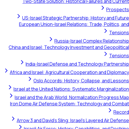
Two-State Solution: Historical Failures and Curren
Prospect
US-Israel Strategic Partnership: History and Futur
European Union-Israel Relations: Trade, Politics, an
Tension
Russia-Israel Complex Relationshi
China and Israel: Technology Investment and Geopolitica
Tension
India-Israel Defense and Technology Partnershi
Africa and Israel: Agricultural Cooperation and Diplomac
Oslo Accords: History, Collapse, and Lesson
Israel at the United Nations: Systematic Marginalizatio
Israel and the Arab World: Normalization Progress Ma
Iron Dome Air Defense System: Technology and Comba
Recor
Arrow 3 and David's Sling: Israel's Layered Air Defens
Israeli Air Force: History, Capabilities, and Doctrin